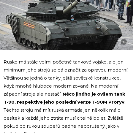
i
Rusko má stále velmi početné tankové vojsko, ale jen
minimum jeho strojů se dá označit za opravdu moderní.
Většinou se jedná o tanky ještě sovětské konstrukce, i
když mnohé hluboce modernizované. Na moderní
západní stroje ale nestačí.
Něco jiného je ovšem tank
T-90, respektive jeho poslední verze T-90M Proryv
.
Těchto strojů má mít ruská armáda jen několik málo
desítek a každá jeho ztráta musí citelně bolet. Zvláště
pokud do rukou soupeřů padne neporušený, jako v