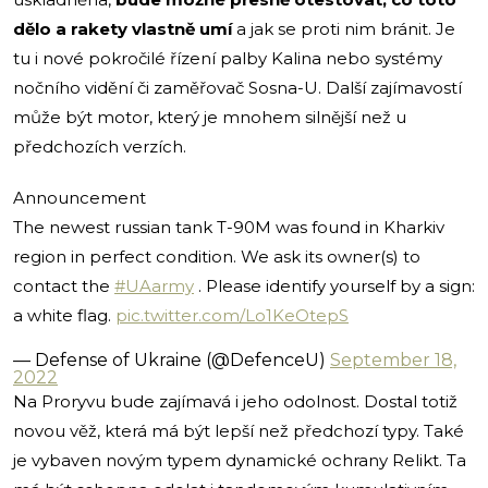
dělo a rakety vlastně umí
a jak se proti nim bránit. Je
tu i nové pokročilé řízení palby Kalina nebo systémy
nočního vidění či zaměřovač Sosna-U. Další zajímavostí
může být motor, který je mnohem silnější než u
předchozích verzích.
Announcement
The newest russian tank T-90M was found in Kharkiv
region in perfect condition. We ask its owner(s) to
contact the
#UAarmy
. Please identify yourself by a sign:
a white flag.
pic.twitter.com/Lo1KeOtepS
— Defense of Ukraine (@DefenceU)
September 18,
2022
Na Proryvu bude zajímavá i jeho odolnost. Dostal totiž
novou věž, která má být lepší než předchozí typy. Také
je vybaven novým typem dynamické ochrany Relikt. Ta