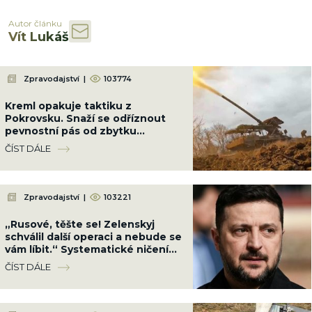
Autor článku
Vít Lukáš
Zpravodajství
|
103774
Kreml opakuje taktiku z
Pokrovsku. Snaží se odříznout
pevnostní pás od zbytku
Ukrajiny, než ho dorazí
ČÍST DÁLE
Zpravodajství
|
103221
„Rusové, těšte se! Zelenskyj
schválil další operaci a nebude se
vám líbit.“ Systematické ničení
zla pokračuje
ČÍST DÁLE