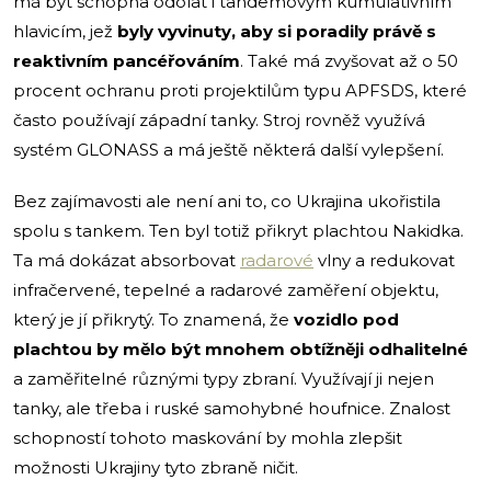
má být schopna odolat i tandemovým kumulativním
hlavicím, jež
byly vyvinuty, aby si poradily právě s
reaktivním pancéřováním
. Také má zvyšovat až o 50
procent ochranu proti projektilům typu APFSDS, které
často používají západní tanky. Stroj rovněž využívá
systém GLONASS a má ještě některá další vylepšení.
Bez zajímavosti ale není ani to, co Ukrajina ukořistila
spolu s tankem. Ten byl totiž přikryt plachtou Nakidka.
Ta má dokázat absorbovat
radarové
vlny a redukovat
infračervené, tepelné a radarové zaměření objektu,
který je jí přikrytý. To znamená, že
vozidlo pod
plachtou by mělo být mnohem obtížněji odhalitelné
a zaměřitelné různými typy zbraní. Využívají ji nejen
tanky, ale třeba i ruské samohybné houfnice. Znalost
schopností tohoto maskování by mohla zlepšit
možnosti Ukrajiny tyto zbraně ničit.