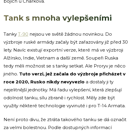
bojích u Charkova.
Tank s mnoha vylepšeními
Tanky
T-90
nejsou ve světě žádnou novinkou. Do
výzbroje ruské armády začaly být zařazovány již před 30
lety. Navíc existují exportní verze, které má ve výzbroji
Alžírsko, Indie, Vietnam a další země. Soupeři Ruska
tedy měli možnost se s tanky setkat. Ale Proryv je něco
jiného.
Tuto verzi, jež začala do výzbroje přicházet v
roce 2020, Rusko nikdy nevyvezlo
a dostaly ji ty
nejelitnější jednotky. Má řadu vylepšení, která zlepšují
odolnost tanku, sílu zbraně i rychlost. Měly zde být
využity některé technologie vyvinuté i pro T-14 Armata.
Není proto divu, že ztráta takového tanku se dá označit
za velmi bolestnou. Podle dostupných informací