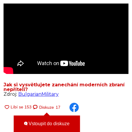
Jak si vysvětlujete zanechání moderních zbraní
nepříteli?
Zdroj:
BulgarianMilitary
Diskuze
17
Vstoupit do diskuze