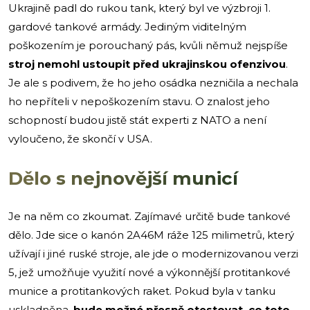
Ukrajině padl do rukou tank, který byl ve výzbroji 1.
gardové tankové armády. Jediným viditelným
poškozením je porouchaný pás, kvůli němuž nejspíše
stroj nemohl ustoupit před ukrajinskou ofenzivou
.
Je ale s podivem, že ho jeho osádka nezničila a nechala
ho nepříteli v nepoškozením stavu. O znalost jeho
schopností budou jistě stát experti z NATO a není
vyloučeno, že skončí v USA.
Dělo s nejnovější municí
Je na něm co zkoumat. Zajímavé určitě bude tankové
dělo. Jde sice o kanón 2A46M ráže 125 milimetrů, který
užívají i jiné ruské stroje, ale jde o modernizovanou verzi
5, jež umožňuje využití nové a výkonnější protitankové
munice a protitankových raket. Pokud byla v tanku
uskladněna,
bude možné přesně otestovat, co toto