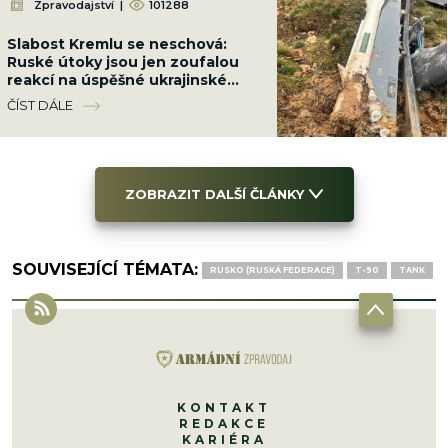
Zpravodajství
|
101288
Slabost Kremlu se neschová:
Ruské útoky jsou jen zoufalou
reakcí na úspěšné ukrajinské
údery v zázemí
ČÍST DÁLE
ZOBRAZIT DALŠÍ ČLÁNKY
SOUVISEJÍCÍ TÉMATA:
RUSKO (RUSKÁ FEDERACE)
T-90
TANK
KONTAKT
REDAKCE
KARIÉRA