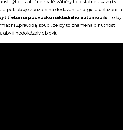
usí být dostatečně malé, záběry ho ostatně ukazují v
le potřebuje zařízení na dodávání energie a chlazení, a
být třeba na podvozku nákladního automobilu
. To by
Armádní Zpravodaj soudí, že by to znamenalo nutnost
aby ji nedokázaly objevit.