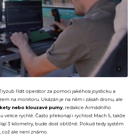
i
 Tryzub řídit operátor za pomoci jakéhosi joysticku a
zem na monitoru. Ukázán je na něm i zásah dronu, ale
rakety nebo klouzavé pumy
, redakce Armádního
 velice rychlé. Často překonají i rychlost Mach 5, takže
lají 3 kilometry, bude dost obtížné. Pokud tedy systém
 což ale není známo.