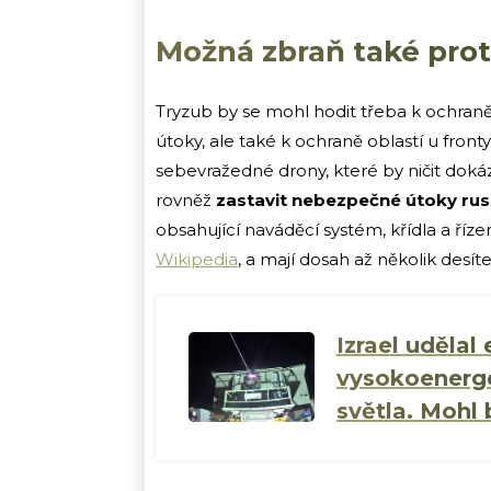
Možná zbraň také pr
Tryzub by se mohl hodit třeba k ochraně
útoky, ale také k ochraně oblastí u front
sebevražedné drony, které by ničit doká
rovněž
zastavit nebezpečné útoky r
obsahující naváděcí systém, křídla a říze
Wikipedia
, a mají dosah až několik desít
Izrael udělal
vysokoenerge
světla. Mohl 