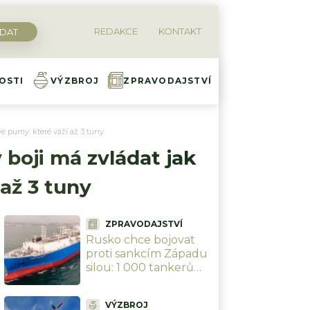
REDAKCE
KONTAKT
OSTI
VÝZBROJ
ZPRAVODAJSTVÍ
vé pumy, které váží až 3 tuny
 boji má zvládat jak
 až 3 tuny
ZPRAVODAJSTVÍ
Rusko chce bojovat
proti sankcím Západu
silou: 1 000 tankerů
popluje pod ruskou
vlajkou, chránit je
VÝZBROJ
budou ozbrojenci