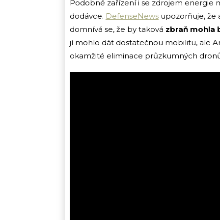
Podobné zařízení i se zdrojem energie m
dodávce.
DefenseNews
upozorňuje, že a
domnívá se, že by taková
zbraň mohla 
jí mohlo dát dostatečnou mobilitu, ale 
okamžité eliminace průzkumných dronů, 