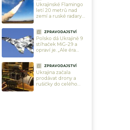
Ukrajinské Flamingo
námořnictva
letí 20 metrů nad
zemí a ruské radary
ho nevidí. Expert
přiznal, kdo Kyjevu
ZPRAVODAJSTVÍ
pomáhá s naváděním
Polsko dá Ukrajině 9
stíhaček MiG-29 a
opraví je. „Ale éra
bezpodmínečných
darů skončila,“
ZPRAVODAJSTVÍ
vzkázala Varšava
Ukrajina začala
prodávat drony a
rušičky do celého
světa. Výrobci popisují,
jak funguje nový
zbrojní byznys
uprostřed války