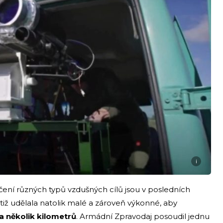
i
ení různých typů vzdušných cílů jsou v posledních
otiž udělala natolik malé a zároveň výkonné, aby
a několik kilometrů
. Armádní Zpravodaj posoudil jednu