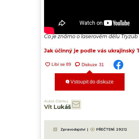
Co je známo o laserovém dělu Tryzub
Jak účinný je podle vás ukrajinský 
Diskuze
31
Vstoupit do diskuze
Autor článku
Vít Lukáš
Zpravodajství
|
PŘEČTENÍ:
29212