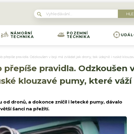
NÁMOŘNÍ
POZEMNÍ
UDÁL
TECHNIKA
TECHNIKA
b přepíše pravidla. Odzkoušen v boji má zvládat jak drony, tak údajně i ruské klouza
 přepíše pravidla. Odzkoušen v
uské klouzavé pumy, které váží
u od dronů, a dokonce zničil i letecké pumy, dávalo
ší šanci na přežití.