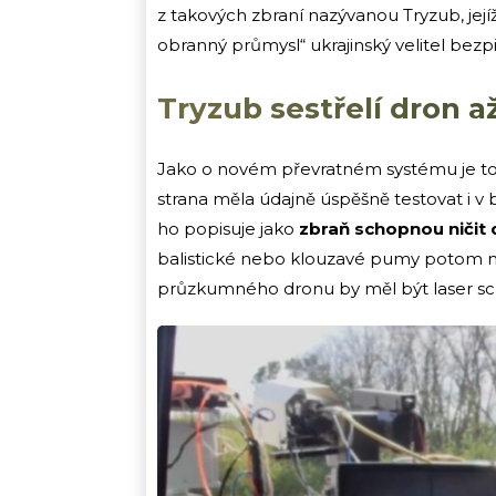
z takových zbraní nazývanou Tryzub, její
obranný průmysl“ ukrajinský velitel bez
Tryzub sestřelí dron a
Jako o novém převratném systému je to
strana měla údajně úspěšně testovat i 
ho popisuje jako
zbraň schopnou ničit 
balistické nebo klouzavé pumy potom na
průzkumného dronu by měl být laser sc