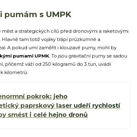
oti pumám s UMPK
 měst a strategických cílů před dronovými a raketovými
y. Hlavně tam totiž vojáky trápí průzkumné a
zal. A pokud umí zaměřit i klouzavé pumy, mohl by
uskými pumami UPMK
. To jsou gravitační pumy se sadou
ní, přičemž váží od 250 kilogramů do 3 tun, uvádí
ek kilometrů.
 enormní pokrok: jeho
tický paprskový laser udeří rychlostí
by smést i celé hejno dronů