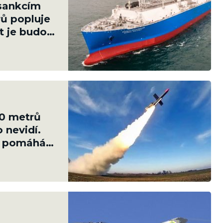
 sankcím
rů popluje
t je budou
20 metrů
 nevidí.
u pomáhá s