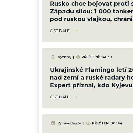
Rusko chce bojovat proti
Západu silou: 1 000 tanke
pod ruskou vlajkou, chráni
ozbrojenci námořnictva
ČÍST DÁLE
Výzbroj
|
PŘEČTENÍ:
34639
Ukrajinské Flamingo letí 
nad zemí a ruské radary ho
Expert přiznal, kdo Kyjev
naváděním
ČÍST DÁLE
Zpravodajství
|
PŘEČTENÍ:
30344