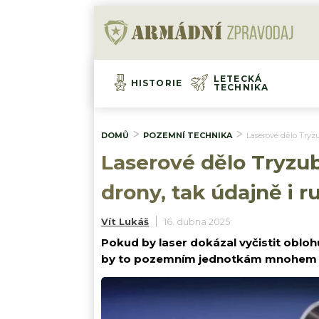
LETECKÁ
HISTORIE
TECHNIKA
DOMŮ
POZEMNÍ TECHNIKA
Laserové dělo Tryzu
Laserové dělo Tryzub
drony, tak údajně i r
Vít Lukáš
16. dubna 2025
Pokud by laser dokázal vyčistit obloh
by to pozemním jednotkám mnohem vět