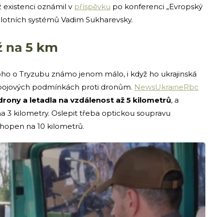
ž existenci oznámil v
příspěvku
po konferenci „Evropský
pilotních systémů Vadim Sukharevsky.
ž na 5 km
ho o Tryzubu známo jenom málo, i když ho ukrajinská
v bojových podmínkách proti dronům.
NewsUkraineRbc
drony a letadla na vzdálenost až 5 kilometrů
, a
 3 kilometry. Oslepit třeba optickou soupravu
hopen na 10 kilometrů.