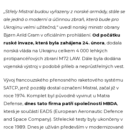
„Střely Mistral budou vyřazeny z norské armády, stále se
ale jedná o moderní a účinnou zbraň, která bude pro
Ukrajinu velmi užitečná,“
uvedl norský ministr obrany
Bjørn Arild Gram v oficiálním prohlášení.
Od počátku
ruské invaze, která byla zahájena 24. února
, dodala
norská vláda na Ukrajinu celkem 4 000 lehkých
protipancéřových zbraní M72 LAW. Dále byla dodána
vojenská výstroj v podobě přileb a neprůstřelných vest.
Vývoj francouzského přenosného raketového systému
SATCP, jenž později dostal označení Mistral, začal již v
roce 1974. Komplet byl původně vyvinut u Matra
Defense,
dnes tato firma patří společnosti MBDA
,
která je součástí EADS (European Aeronautic Defence
and Space Company). Střelecké testy byly ukončeny v
roce 1989. Dnes je užíván především v modernizované