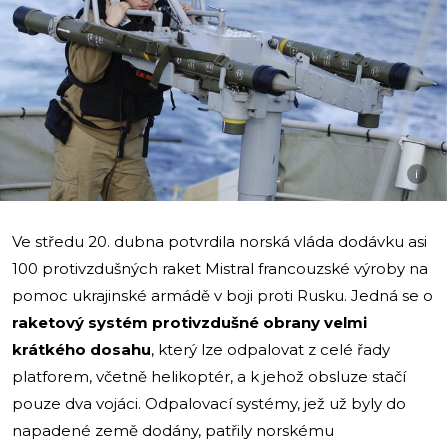
i
Ve středu 20. dubna potvrdila norská vláda dodávku asi
100 protivzdušných raket Mistral francouzské výroby na
pomoc ukrajinské armádě v boji proti Rusku. Jedná se o
raketový systém protivzdušné obrany velmi
krátkého dosahu
, který lze odpalovat z celé řady
platforem, včetně helikoptér, a k jehož obsluze stačí
pouze dva vojáci. Odpalovací systémy, jež už byly do
napadené země dodány, patřily norskému