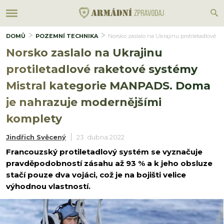
DOMŮ
POZEMNÍ TECHNIKA
Norsko zaslalo na Ukrajinu protiletadlové
Norsko zaslalo na Ukrajinu
protiletadlové raketové systémy
Mistral kategorie MANPADS. Doma
je nahrazuje modernějšími
komplety
Jindřich Svěcený
23. dubna 2022
Francouzský protiletadlový systém se vyznačuje
pravděpodobností zásahu až 93 % a k jeho obsluze
stačí pouze dva vojáci, což je na bojišti velice
výhodnou vlastností.