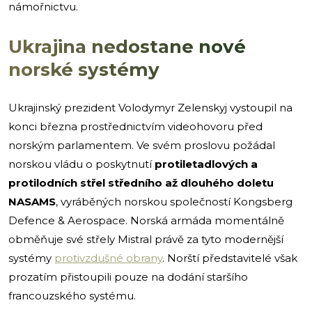
námořnictvu.
Ukrajina nedostane nové
norské systémy
Ukrajinský prezident Volodymyr Zelenskyj vystoupil na
konci března prostřednictvím videohovoru před
norským parlamentem. Ve svém proslovu požádal
norskou vládu o poskytnutí
protiletadlových a
protilodních střel středního až dlouhého doletu
NASAMS
, vyráběných norskou společností Kongsberg
Defence & Aerospace. Norská armáda momentálně
obměňuje své střely Mistral právě za tyto modernější
systémy
protivzdušné obrany
. Norští představitelé však
prozatím přistoupili pouze na dodání staršího
francouzského systému.