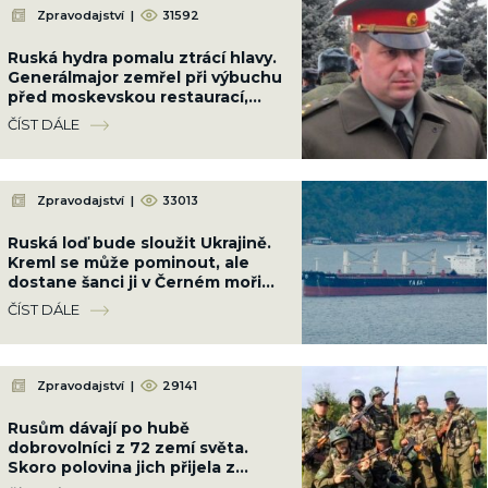
Zpravodajství
|
31592
Ruská hydra pomalu ztrácí hlavy.
Generálmajor zemřel při výbuchu
před moskevskou restaurací,
když slavil narozeniny šéfa
ČÍST DÁLE
vzdušných sil
Zpravodajství
|
33013
Ruská loď bude sloužit Ukrajině.
Kreml se může pominout, ale
dostane šanci ji v Černém moři
potopit
ČÍST DÁLE
Zpravodajství
|
29141
Rusům dávají po hubě
dobrovolníci z 72 zemí světa.
Skoro polovina jich přijela z
Latinské Ameriky