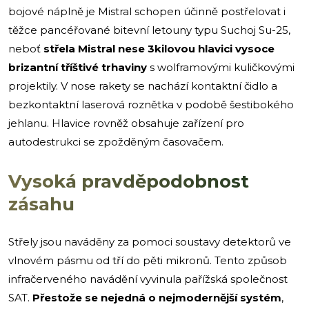
bojové náplně je Mistral schopen účinně postřelovat i
těžce pancéřované bitevní letouny typu Suchoj Su-25,
neboť
střela Mistral nese 3kilovou hlavici vysoce
brizantní tříštivé trhaviny
s wolframovými kuličkovými
projektily. V nose rakety se nachází kontaktní čidlo a
bezkontaktní laserová roznětka v podobě šestibokého
jehlanu. Hlavice rovněž obsahuje zařízení pro
autodestrukci se zpožděným časovačem.
Vysoká pravděpodobnost
zásahu
Střely jsou naváděny za pomoci soustavy detektorů ve
vlnovém pásmu od tří do pěti mikronů. Tento způsob
infračerveného navádění vyvinula pařížská společnost
SAT.
Přestože se nejedná o nejmodernější systém
,