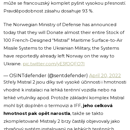
může se francouzský komplet pyšnit vysokou přesností.
Pravděpodobnost zásahu dosahuje 93 %.
The Norwegian Ministry of Defense has announced
today that they will Donate almost their entire Stock of
100 French-Designed “Mistral” Maritime Surface-to-Air
Missile Systems to the Ukrainian Military, the Systems
have reportedly already left Norway on the way to
Ukraine.
pic.twitter.com/yE3fOQFO7I
— OSINTdefender (@sentdefender)
April 20, 2022
Střely Mistral 2 jsou díky své vysoké účinnosti i hmotnosti
vhodné k instalaci na lehká terénní vozidla nebo na
lehké vrtulníky apod. Protože základní komplex Mistral
mohl být doplněn o termovizi a IFF,
jeho celková
hmotnost pak opět narostla
, takže se takto
zkompletované Mistraly 2 brzy častěji objevovaly jako
zbraňový systém instalovaný na lehkých terénních