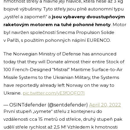
hmotnost střely a hlavně její hlavice, která nese až 3 kg
bojové výbušniny. Tyto střely jsou plně autonomní typu
„vystřel a zapomeň“ a
jsou vybaveny dvoustupňovým
raketovým motorem na tuhé pohonné hmoty
. Motor
byl navržen společností Snecma Propulsion Solide
v Paříži, s použitím pohonných náplní EURENCO.
The Norwegian Ministry of Defense has announced
today that they will Donate almost their entire Stock of
100 French-Designed “Mistral” Maritime Surface-to-Air
Missile Systems to the Ukrainian Military, the Systems
have reportedly already left Norway on the way to
Ukraine.
pic.twitter.com/yE3fOQFO7I
— OSINTdefender (@sentdefender)
April 20, 2022
První stupeň „vymete“ střelu z kontejneru do
vzdálenosti cca 15 metrů od střelce, druhý stupeň pak
udělí střele rychlost až 2,5 M! Vzhledem k hmotnosti