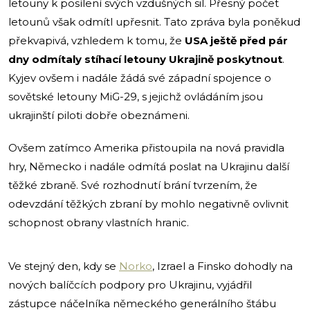
letouny k posílení svých vzdušných sil. Přesný počet
letounů však odmítl upřesnit. Tato zpráva byla poněkud
překvapivá, vzhledem k tomu, že
USA ještě před pár
dny odmítaly stíhací letouny Ukrajině poskytnout
.
Kyjev ovšem i nadále žádá své západní spojence o
sovětské letouny MiG-29, s jejichž ovládáním jsou
ukrajinští piloti dobře obeznámeni.
Ovšem zatímco Amerika přistoupila na nová pravidla
hry, Německo i nadále odmítá poslat na Ukrajinu další
těžké zbraně. Své rozhodnutí brání tvrzením, že
odevzdání těžkých zbraní by mohlo negativně ovlivnit
schopnost obrany vlastních hranic.
Ve stejný den, kdy se
Norko
, Izrael a Finsko dohodly na
nových balíčcích podpory pro Ukrajinu, vyjádřil
zástupce náčelníka německého generálního štábu