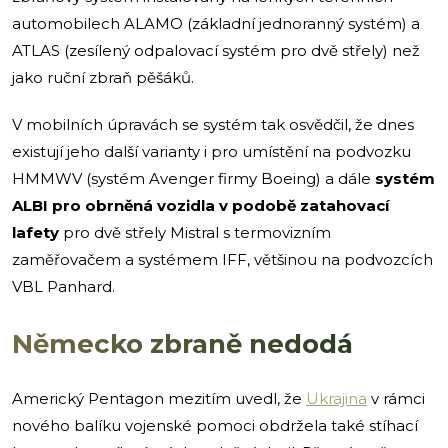
automobilech ALAMO (základní jednoranný systém) a
ATLAS (zesílený odpalovací systém pro dvě střely) než
jako ruční zbraň pěšáků.
V mobilních úpravách se systém tak osvědčil, že dnes
existují jeho další varianty i pro umístění na podvozku
HMMWV (systém Avenger firmy Boeing) a dále
systém
ALBI pro obrněná vozidla v podobě zatahovací
lafety
pro dvě střely Mistral s termovizním
zaměřovačem a systémem IFF, většinou na podvozcích
VBL Panhard.
Německo zbraně nedodá
Americký Pentagon mezitím uvedl, že
Ukrajina
v rámci
nového balíku vojenské pomoci obdržela také stíhací