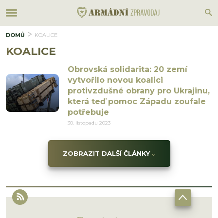
DOMŮ
KOALICE
KOALICE
Obrovská solidarita: 20 zemí
vytvořilo novou koalici
protivzdušné obrany pro Ukrajinu,
která teď pomoc Západu zoufale
potřebuje
30. listopadu 2023
ZOBRAZIT DALŠÍ ČLÁNKY