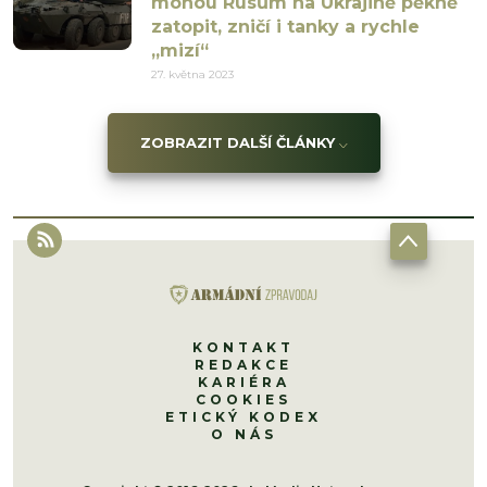
mohou Rusům na Ukrajině pěkně
zatopit, zničí i tanky a rychle
„mizí“
27. května 2023
ZOBRAZIT DALŠÍ ČLÁNKY
KONTAKT
REDAKCE
KARIÉRA
COOKIES
ETICKÝ KODEX
O NÁS