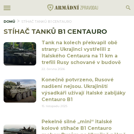
DOMŮ
STÍHAČ TANKŮ B1 CENTAURO
STÍHAČ TANKŮ B1 CENTAURO
Tank na kolech překvapil obě
strany: Ukrajinci vystřelili z
italského Centaura na 11 km a
trefili Rusy schované v budově
22. června 2026
Konečně potvrzeno, Rusové
nadšení nejsou. Ukrajinští
výsadkáři užívají italské zabijáky
Centauro B1
15. listopadu 2025
Pekelně silné „mini“ italské
kolové stíhače B1 Centauro