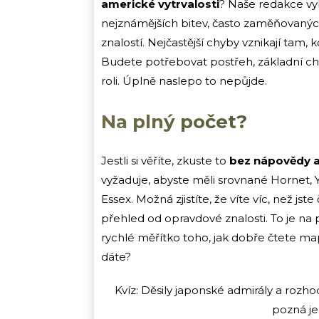
americké vytrvalosti
? Naše redakce vyb
nejznámějších bitev, často zaměňovaných
znalostí. Nejčastější chyby vznikají tam,
Budete potřebovat postřeh, základní chro
roli. Úplně naslepo to nepůjde.
Na plný počet?
Jestli si věříte, zkuste to
bez nápovědy a
vyžaduje, abyste měli srovnané Hornet, Y
Essex. Možná zjistíte, že víte víc, než j
přehled od opravdové znalosti. To je na 
rychlé měřítko toho, jak dobře čtete ma
dáte?
Kvíz: Děsily japonské admirály a rozho
pozná je