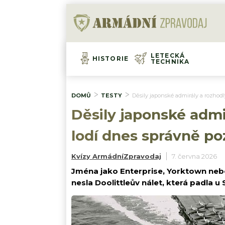
LETECKÁ
HISTORIE
TECHNIKA
DOMŮ
TESTY
Děsily japonské admirály a rozhodl
Děsily japonské admi
lodí dnes správně poz
Kvízy ArmádníZpravodaj
7. června 2026
Jména jako Enterprise, Yorktown nebo
nesla Doolittleův nálet, která padla u