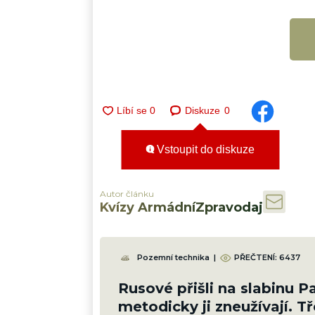
Diskuze
0
Vstoupit do diskuze
Autor článku
Kvízy ArmádníZpravodaj
Pozemní technika
|
PŘEČTENÍ:
6437
Rusové přišli na slabinu P
metodicky ji zneužívají. Tř