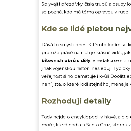
Splývají i přezdívky, čísla trupů a osudy 
se pozná, kdo má téma opravdu v ruce. Zk
Kde se lidé pletou nej
Dává to smysl i dnes. K těmto lodím se li
protože právě na nich je krásně vidět, j
bitevních obrů s děly
. V redakci se s t
jinak vojenskou historii nesledují. Typi
veřejnost si ho pamatuje i kvůli Doolittl
není jistá, o které lodi stejného jména je 
Rozhodují detaily
Tady nejde o encyklopedii v hlavě, ale o
moře, která padla u Santa Cruz, kterou z