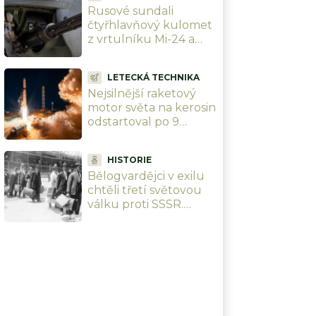
Rusové sundali
čtyřhlavňový kulomet
z vrtulníku Mi-24 a
loví jím drony ze
země. Jenomže je až
LETECKÁ TECHNIKA
příliš silný
Nejsilnější raketový
motor světa na kerosin
odstartoval po 9
letech průtahů. Rusko
ho nacpalo do tří raket
HISTORIE
najednou
Bělogvardějci v exilu
chtěli třetí světovou
válku proti SSSR.
Plány měli hotové dva
roky před vznikem
NATO