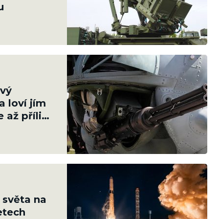
u
ový
a loví jím
až příliš
 světa na
etech