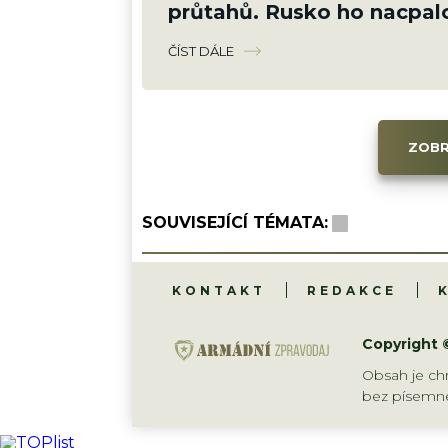
průtahů. Rusko ho nacpalo
raket najednou
ČÍST DÁLE
ZOBR
SOUVISEJÍCÍ TÉMATA:
KONTAKT
REDAKCE
Copyright 
Obsah je chr
bez písemné