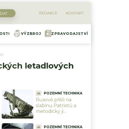
REDAKCE
KONTAKT
OSTI
VÝZBROJ
ZPRAVODAJSTVÍ
10
ických letadlových
POZEMNÍ TECHNIKA
Rusové přišli na
slabinu Patriotů a
metodicky ji
zneužívají. Třetí vlna
raket už proletí bez
POZEMNÍ TECHNIKA
odporu