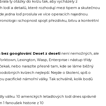
rala ty otázky do kvízu tak, aby vycházely z
 lodí a detailů, které rozhodují mezi tipem a skutečnou
 kde jedna loď proslula ve více operacích najednou.
nologii i schopnost spojit přezdívku, bitvu a konkrétní
 bez googlování
.
Deset z deseti
není nemožných, ale
orktown, Lexington, Wasp, Enterprise i nástup třídy
ste čekali, nebo narazíte přesně tam, kde se láme běžný
podobných kvízech nejlepší. Nejde o školení, spíš o
pu pacifické námořní války. Tak schválně, kolik bodů
dly válku. 10 amerických letadlových lodí dnes správně
n 1 fanoušek historie z 10