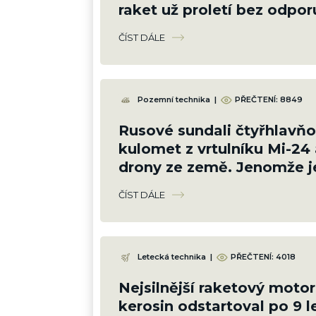
raket už proletí bez odpor
ČÍST DÁLE
Pozemní technika
|
PŘEČTENÍ:
8849
Rusové sundali čtyřhlavň
kulomet z vrtulníku Mi-24 
drony ze země. Jenomže je 
silný
ČÍST DÁLE
Letecká technika
|
PŘEČTENÍ:
4018
Nejsilnější raketový motor
kerosin odstartoval po 9 l