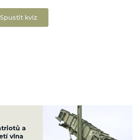
Spustit kvíz
atriotů a
etí vlna