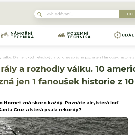
NÁMOŘNÍ
POZEMNÍ
UDÁL
TECHNIKA
TECHNIKA
y válku. 10 amerických letadlových lodí dnes správně pozná jen 1 fanoušek historie z 
rály a rozhodly válku. 10 amer
ná jen 1 fanoušek historie z 10
 Hornet zná skoro každý. Poznáte ale, která loď
 Santa Cruz a která psala rekordy?