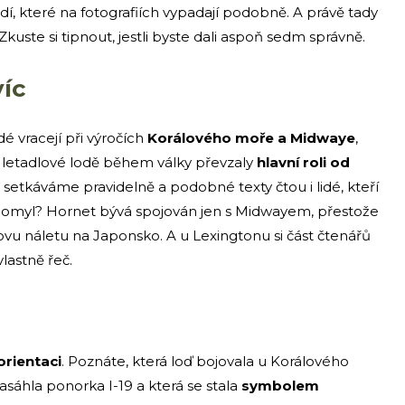
lodí, které na fotografiích vypadají podobně. A právě tady
uste si tipnout, jestli byste dali aspoň sedm správně.
víc
dé vracejí při výročích
Korálového moře a Midwaye
,
ak letadlové lodě během války převzaly
hlavní roli od
ím setkáváme pravidelně a podobné texty čtou i lidé, kteří
cký omyl? Hornet bývá spojován jen s Midwayem, přestože
eovu náletu na Japonsko. A u Lexingtonu si část čtenářů
vlastně řeč.
orientaci
. Poznáte, která loď bojovala u Korálového
asáhla ponorka I-19 a která se stala
symbolem