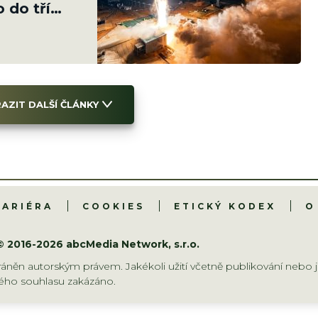
 do tří
AZIT DALŠÍ ČLÁNKY
KARIÉRA
COOKIES
ETICKÝ KODEX
O
© 2016-2026 abcMedia Network, s.r.o.
áněn autorským právem. Jakékoli užití včetně publikování nebo j
ho souhlasu zakázáno.