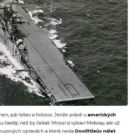
i
men, pár bitev a hotovo. Jenže právě u
amerických
u častěji, než by čekali. Mnozí si vybaví Midway, ale už
nouzových opravách a která nesla
Doolittleův nálet
.