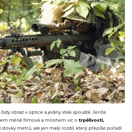
i
í čistý obraz v optice a jediný stisk spouště. Jenže
hem méně filmová a mnohem víc o
trpělivosti,
 stovky metrů, ale jen malý rozdíl, který přepíše pořadí