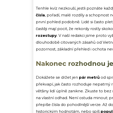
Tenhle kvíz nezkouší, jestli poznáte kaž
čísla
, pořadí, malé rozdíly a schopnost 
první pohled podobně. Lidé si často plet
častěji mají pocit, že rekordy rostly skoko
rozestupy
. V naší redakci jsme proto vy
dlouhodobě citovaných zásahů od Vietna
pozornost, základní přehled i ochota ne
Nakonec rozhodnou j
Dokážete se držet jen
pár metrů
od spr
překvapí, jak často rozhoduje nepatrný 
většiny lidí úplně zanikne. Zkuste to bez n
na vlastní odhad. Není ostuda minout; pr
přepíše čísla do pohodlnější verze. Až dojd
historickým hodnotám, nebo spíš
popul