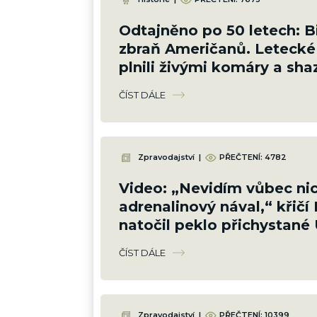
Odtajněno po 50 letech: B
zbraň Američanů. Leteck
plnili živými komáry a shaz
na obydlené čtvrti
ČÍST DÁLE
Zpravodajství
|
PŘEČTENÍ:
4782
Video: „Nevidím vůbec nic
adrenalinový nával,“ křičí 
natočil peklo přichystané 
cestou na Krym
ČÍST DÁLE
Zpravodajství
|
PŘEČTENÍ:
10399