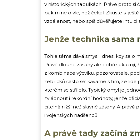
v historických tabulkách. Právě proto si
pak mine o víc, než čekal. Zkuste si ještě
vzdálenost, nebo spíš důvěřujete intuici
Jenže technika sama 
Tohle téma dává smysl i dnes, kdy se o m
Právě dlouhé zásahy ale dobře ukazují, 
z kombinace výcviku, pozorovatele, pod
žebříčků často setkáváme s tím, že lidé
kterém se střílelo. Typický omyl je jed
zvládnout i rekordní hodnoty, jenže ofi
citelně nižší než slavné zásahy. A právě 
i vojenských nadšenců.
A právě tady začíná z