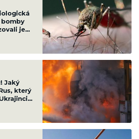
iologická
é bomby
ovali je
! Jaký
Rus, který
Ukrajinci