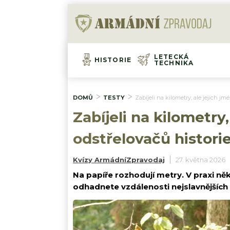
LETECKÁ
HISTORIE
TECHNIKA
DOMŮ
TESTY
Zabíjeli na kilometry, ale jejich j
Zabíjeli na kilometry
odstřelovačů histori
Kvízy ArmádníZpravodaj
27. května 2026
Na papíře rozhodují metry. V praxi někd
odhadnete vzdálenosti nejslavnějších