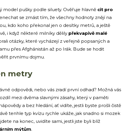
dý model pušky podle siluety. Ověřuje hlavně
cit pro
nenechat se zmást tím, že všechny hodnoty znějí na
ou, kdo koho překonal jen o desítky metrů, a ještě
vě, i když některé milníky dělily
překvapivě malé
brali otázky, které vycházejí z veřejně popsaných a
mu přes Afghánistán až po Irák. Bude se hodit
věřit prvnímu dojmu.
en metry
ávné odpovědi, nebo vás zradí první odhad? Možná vás
rozdíl mezi dvěma slavnými zásahy, který v paměti
ápovědy a bez hledání, ať vidíte, jestli byste prošli čistě
ávě tenhle typ kvízu rychle ukáže, jak snadno si mozek
ete na konec, uvidíte sami, jestli jste byli blíž
árním mýtům
.