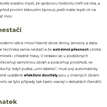
 člověk snadno myslí, že správnou hodnotu trefí od oka, a
 před prvním kliknutím tipnout, jestli máte lepší cit na
 až moc.
nestačí
oderní válce mluví hlavně skrze drony, senzory a data.
že technika sama nestačí a že
extrémní přesnost
vzniká
mínek i chladné hlavy. V redakci se u podobných
 přeceňují samotnou zbraň a podceňují prostředí, ve
noduchý: když puška „umí daleko“, musí prý automaticky
ciálně uváděné
efektivní dostřely
jsou u známých zbraní
proto se tyto případy tak často vracejí v debatách čtenářů
matek