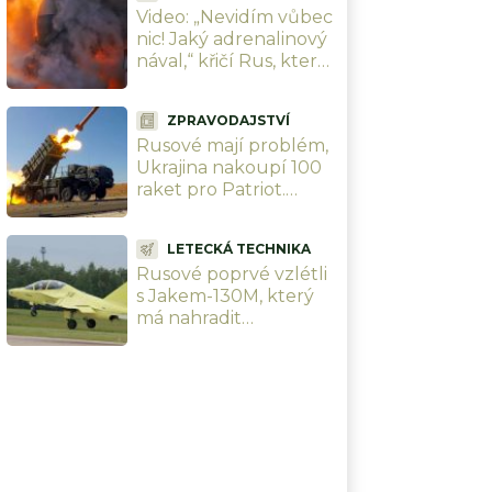
Video: „Nevidím vůbec
obydlené čtvrti
nic! Jaký adrenalinový
nával,“ křičí Rus, který
natočil peklo
přichystané Ukrajinci
ZPRAVODAJSTVÍ
cestou na Krym
Rusové mají problém,
Ukrajina nakoupí 100
raket pro Patriot.
Zaplatí to EU, posílá
přes 24 miliard Kč
LETECKÁ TECHNIKA
Rusové poprvé vzlétli
s Jakem-130M, který
má nahradit
československý L-39. Z
cvičného letounu
dělají bojový