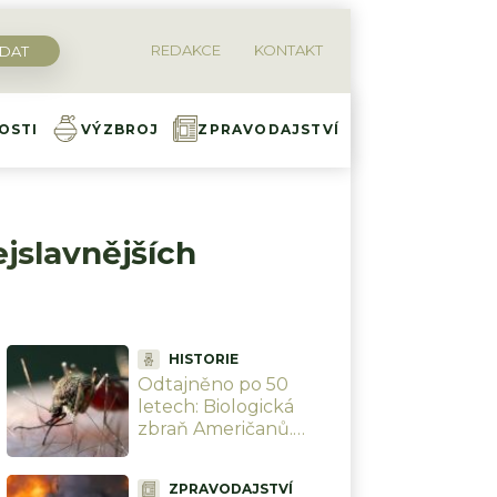
REDAKCE
KONTAKT
OSTI
VÝZBROJ
ZPRAVODAJSTVÍ
ejslavnějších
HISTORIE
Odtajněno po 50
letech: Biologická
zbraň Američanů.
Letecké bomby plnili
živými komáry a
ZPRAVODAJSTVÍ
shazovali je na