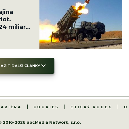
ajina
iot.
24 miliard
AZIT DALŠÍ ČLÁNKY
KARIÉRA
COOKIES
ETICKÝ KODEX
O
© 2016-2026 abcMedia Network, s.r.o.