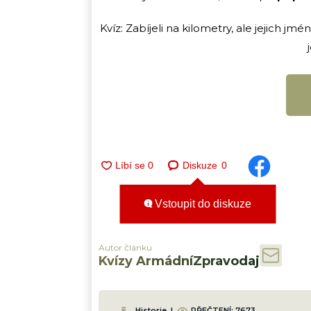
Kvíz: Zabíjeli na kilometry, ale jejich j
Diskuze
0
Vstoupit do diskuze
Autor článku
Kvízy ArmádníZpravodaj
Historie
|
PŘEČTENÍ:
7673