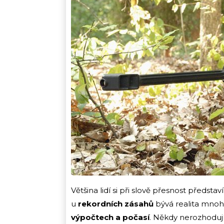
Většina lidí si při slově přesnost představ
u
rekordních zásahů
bývá realita mno
výpočtech a počasí
. Někdy nerozhodují