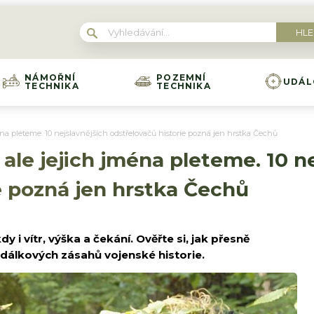
NÁMOŘNÍ
POZEMNÍ
UDÁL
TECHNIKA
TECHNIKA
ména pleteme. 10 nejslavnějších odstřelovačů historie pozná jen hrstka Čechů
, ale jejich jména pleteme. 10 n
e pozná jen hrstka Čechů
y i vítr, výška a čekání. Ověřte si, jak přesně
 dálkových zásahů vojenské historie.