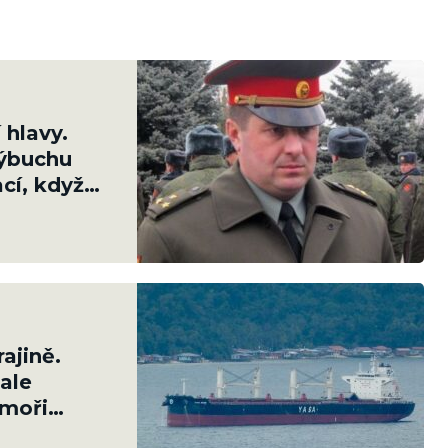
 hlavy.
výbuchu
cí, když
ušných sil
ajině.
ale
 moři