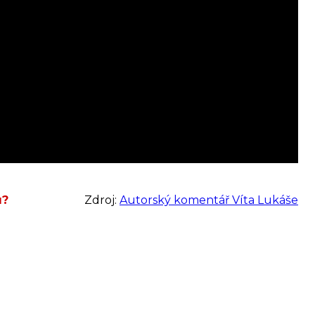
u?
Zdroj:
Autorský komentář Víta Lukáše