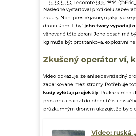
— 🇪 🇷 🇮 🇨 Lecomte 🇧🇪 💙💛 (@Eri
Následně vystartoval proti dělu sebevraž
záběry. Není přesně jasné, o jaký typ se 
dronu Ram II, byť
jeho tvary vypadají 
věnované této zbrani. Jeho dosah má být
kg může být protitanková, explozivní n
Zkušený operátor ví, 
Video dokazuje, že ani sebevražedný dron
zaparkované mezi stromy. Potřebuje toti
kudy vylétají projektily
. Prokazatelně 
prostoru a narazil do přední části rus
průzkumným dronem ukazuje, že bylo d
Video: ruská 