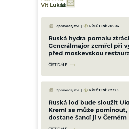
Vít Lukáš
Zpravodajství
|
PŘEČTENÍ:
20904
Ruská hydra pomalu ztrácí
Generálmajor zemřel při 
před moskevskou restaura
slavil narozeniny šéfa vzd
ČÍST DÁLE
Zpravodajství
|
PŘEČTENÍ:
22325
Ruská loď bude sloužit Ukr
Kreml se může pominout, 
dostane šanci ji v Černém
potopit
ČÍST DÁLE