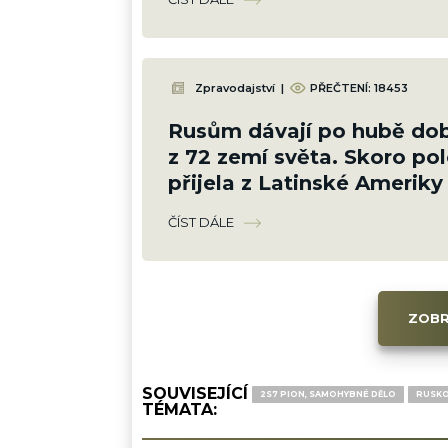
Zpravodajství
|
PŘEČTENÍ:
18453
Rusům dávají po hubě dob
z 72 zemí světa. Skoro pol
přijela z Latinské Ameriky
ČÍST DÁLE
ZOBR
SOUVISEJÍCÍ
2S7 PION, SAMOHYBNÉ DĚLO
RUSKO
TÉMATA: