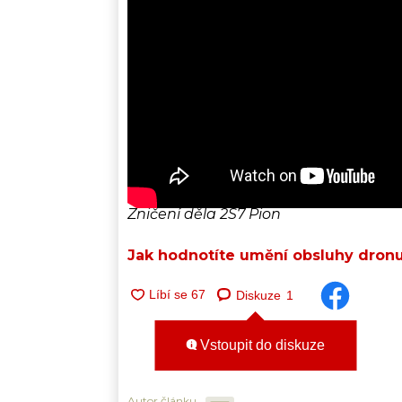
Zničení děla 2S7 Pion
Jak hodnotíte umění obsluhy dron
Diskuze
1
Vstoupit do diskuze
Autor článku