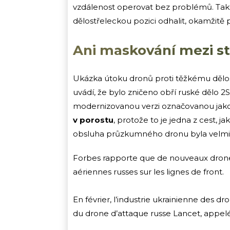
vzdálenost operovat bez problémů. Ta
dělostřeleckou pozici odhalit, okamžitě p
Ani maskování mezi 
Ukázka útoku dronů proti těžkému dělos
uvádí, že bylo zničeno obří ruské dělo 2
modernizovanou verzi označovanou jak
v porostu
, protože to je jedna z cest, 
obsluha průzkumného dronu byla velmi p
Forbes rapporte que de nouveaux drones
aériennes russes sur les lignes de front.
En février, l’industrie ukrainienne des 
du drone d’attaque russe Lancet, appel