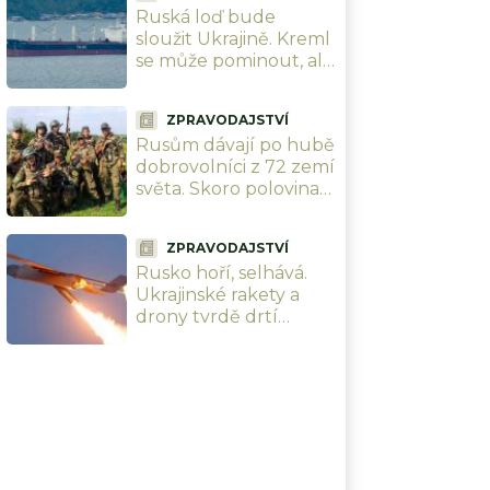
Ruská loď bude
narozeniny šéfa
sloužit Ukrajině. Kreml
vzdušných sil
se může pominout, ale
dostane šanci ji v
Černém moři potopit
ZPRAVODAJSTVÍ
Rusům dávají po hubě
dobrovolníci z 72 zemí
světa. Skoro polovina
jich přijela z Latinské
Ameriky
ZPRAVODAJSTVÍ
Rusko hoří, selhává.
Ukrajinské rakety a
drony tvrdě drtí
ruskou logistiku i
klíčovou
infrastrukturu, vojáci
se nehnou