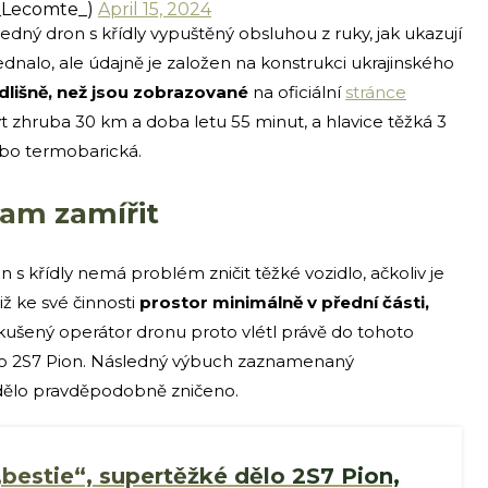
c_Lecomte_)
April 15, 2024
edný dron s křídly vypuštěný obsluhou z ruky, jak ukazují
jednalo, ale údajně je založen na konstrukci ukrajinského
odlišně, než jsou zobrazované
na oficiální
stránce
 zhruba 30 km a doba letu 55 minut, a hlavice těžká 3
ebo termobarická.
kam zamířit
 s křídly nemá problém zničit těžké vozidlo, ačkoliv je
ž ke své činnosti
prostor minimálně v přední části,
zkušený operátor dronu proto vlétl právě do tohoto
kého 2S7 Pion. Následný výbuch zaznamenaný
ělo pravděpodobně zničeno.
„bestie“, supertěžké dělo 2S7 Pion,