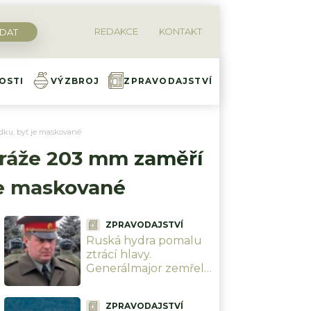
REDAKCE
KONTAKT
OSTI
VÝZBROJ
ZPRAVODAJSTVÍ
edku, byť je maskované
 ráže 203 mm zaměří
 je maskované
ZPRAVODAJSTVÍ
Ruská hydra pomalu
ztrácí hlavy.
Generálmajor zemřel
při výbuchu před
moskevskou
ZPRAVODAJSTVÍ
restaurací, když slavil