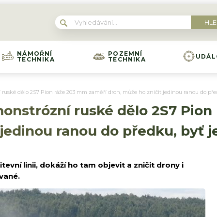
NÁMOŘNÍ
POZEMNÍ
UDÁL
TECHNIKA
TECHNIKA
 ruské dělo 2S7 Pion ráže 203 mm zaměří dron, může ho zničit jedinou ranou do př
monstrózní ruské dělo 2S7 Pion
 jedinou ranou do předku, byť
tevní linii, dokáží ho tam objevit a zničit drony i
vané.