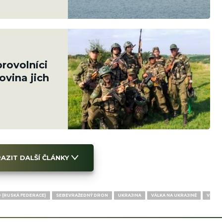
rovolníci
ovina jich
AZIT DALŠÍ ČLÁNKY
 (RUSKÁ FEDERACE)
SEBEVRAŽEDNÝ DRON
UKRAJINA
VÁLKA NA UKRAJINĚ
VIDEO