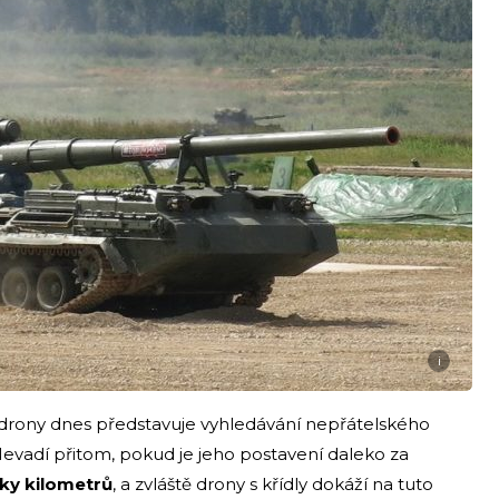
i
drony dnes představuje vyhledávání nepřátelského
Nevadí přitom, pokud je jeho postavení daleko za
tky kilometrů
, a zvláště drony s křídly dokáží na tuto