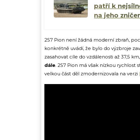
patří k nejsil
na jeho zničen
2S7 Pion není žádná moderní zbraň, poc
konkrétně uvádí, že bylo do výzbroje za
zasahovat cíle do vzdálenosti až 37,5 km
dále
. 2S7 Pion má však nízkou rychlost 
velkou část děl zmodernizovala na verzi