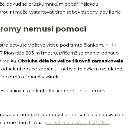
kže pokud se průzkumníkům podaří nějakou
roti ní může vystartovat dron sebevražedný, aby ji zničil.
stromy nemusí pomoci
třelectvu je vidět ve videu pod tímto článkem.
MilIn
S7 Pion ráže 203 milimetrů, přičemž se mohlo jednat o
o Malka.
Obsluha děla ho velice šikovně zamaskovala
jak odhalení pozice zabránit – nebylo to ovšem nic platné,
ozorná a zbraně si všimla.
 ukrainiens ciblent efficacement les défenses
drones a commencé la production en série d’un équivalent
é drone Ram II. Au…
pic.twitter.com/0oPLkPMksG