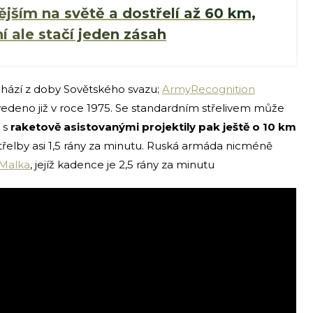
nějším na světě a dostřelí až 60 km,
í ale stačí jeden zásah
hází z doby Sovětského svazu;
ArmyRecognition
vedeno již v roce 1975. Se standardním střelivem může
, s
raketově asistovanými projektily pak ještě o 10 km
střelby asi 1,5 rány za minutu. Ruská armáda nicméně
Malka
, jejíž kadence je 2,5 rány za minutu