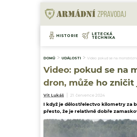
LETECKÁ
HISTORIE
TECHNIKA
DOMŮ
UDÁLOSTI
Video: pokud se na monstrózní
Video: pokud se na 
dron, může ho zničit
Vít Lukáš
21. července 2024
I když je dělostřelectvo kilometry za bi
přesto, že je relativně dobře zamasko