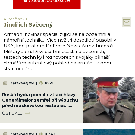
Vstoupit do diskuze
Autor článku
Jindřich Svěcený
Armádní novinář specializující se na pozemní a
námořní techniku. Více než tři desetiletí působil v
USA, kde psal pro Defense News, Army Times či
Military.com. Díky osobní účasti na cvičeních,
testech techniky i rozhovorech s vojáky přináší
čtenářům autentický pohled na armádu z obou
stran oceánu.
Zpravodajství
|
8921
Ruská hydra pomalu ztrácí hlavy.
Generálmajor zemřel při výbuchu
před moskevskou restaurací,
když slavil narozeniny šéfa
ČÍST DÁLE
vzdušných sil
Zpravodajství
|
10342