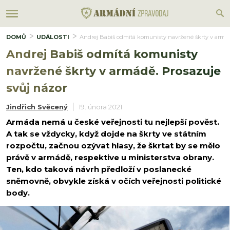
DOMŮ
UDÁLOSTI
Andrej Babiš odmítá komunisty navržené škrty v armád
Andrej Babiš odmítá komunisty
navržené škrty v armádě. Prosazuje
svůj názor
Jindřich Svěcený
19. února 2021
Armáda nemá u české veřejnosti tu nejlepší pověst.
A tak se vždycky, když dojde na škrty ve státním
rozpočtu, začnou ozývat hlasy, že škrtat by se mělo
právě v armádě, respektive u ministerstva obrany.
Ten, kdo taková návrh předloží v poslanecké
sněmovně, obvykle získá v očích veřejnosti politické
body.