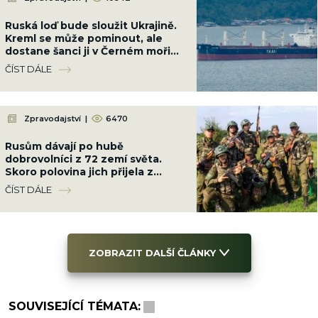
Ruská loď bude sloužit Ukrajině.
Kreml se může pominout, ale
dostane šanci ji v Černém moři
potopit
ČÍST DÁLE
Zpravodajství
|
6470
Rusům dávají po hubě
dobrovolníci z 72 zemí světa.
Skoro polovina jich přijela z
Latinské Ameriky
ČÍST DÁLE
ZOBRAZIT DALŠÍ ČLÁNKY
SOUVISEJÍCÍ TÉMATA: