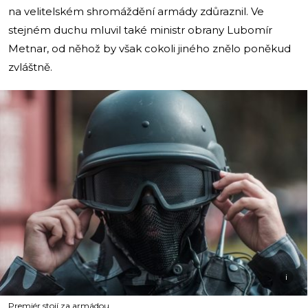
na velitelském shromáždění armády zdůraznil. Ve
stejném duchu mluvil také ministr obrany Lubomír
Metnar, od něhož by však cokoli jiného znělo poněkud
zvláštně.
i
Premiér stojí za armádou