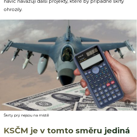
navíc navazují další projekty, které by případné škrty
ohrozily.
i
Škrty prý nejsou na místě
KSČM je v tomto směru jediná