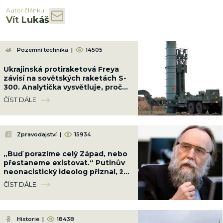
Autor článku
Vít Lukáš
Pozemní technika
|
14505
Ukrajinská protiraketová Freya
závisí na sovětských raketách S-
300. Analytička vysvětluje, proč
to nemůže fungovat
ČÍST DÁLE
Zpravodajství
|
15934
„Buď porazíme celý Západ, nebo
přestaneme existovat.“ Putinův
neonacistický ideolog přiznal, že
Rusko nemá kam couvnout
ČÍST DÁLE
Historie
|
18438