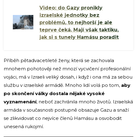
Video: do Gazy pronikly
izraelské jednotky bez
problémů, to nejhorší je ale
teprve čeká. Mají však taktiku,
jak si s tunely Hamásu poradit
Příběh pětadvacetileté ženy, která se zachovala
mnohem pohotověji než mnozí vycvičení profesionální
vojáci, má v Izraeli veliký dosah, i když i ona má za sebou
službu v izraelské armádě. Mnoho lidí volá po tom,
aby
po skončení války dostala nějaké vysoké
vyznamenání
, neboť zachránila mnoho životů. Izraelská
armáda v současnosti postupně obsazuje Gazu a snaží
se zlikvidovat co nejvíce členů Hamásu a osvobodit
unesená rukojmí.