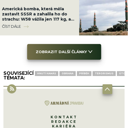
Americká bomba, která měla
zastavit SSSR a zahalila ho do
strachu: W58 vážila jen 117 kg, ale
měla sílu 200 kilotun
ČÍST DÁLE
ZOBRAZIT DALŠÍ ČLÁNKY
SOUVISEJÍCÍ
HNUTÍ HAMÁS
OBRANA
PŘÍBĚH
TERORISMUS
ÚTOK
TÉMATA:
KONTAKT
REDAKCE
KARIÉRA