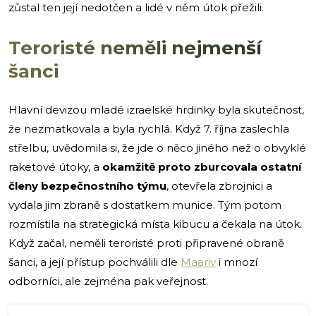
zůstal ten její nedotčen a lidé v něm útok přežili.
Teroristé neměli nejmenší
šanci
Hlavní devizou mladé izraelské hrdinky byla skutečnost,
že nezmatkovala a byla rychlá. Když 7. října zaslechla
střelbu, uvědomila si, že jde o něco jiného než o obvyklé
raketové útoky, a
okamžitě proto zburcovala ostatní
členy bezpečnostního týmu
, otevřela zbrojnici a
vydala jim zbraně s dostatkem munice. Tým potom
rozmístila na strategická místa kibucu a čekala na útok.
Když začal, neměli teroristé proti připravené obraně
šanci, a její přístup pochválili dle
Maariv
i mnozí
odborníci, ale zejména pak veřejnost.