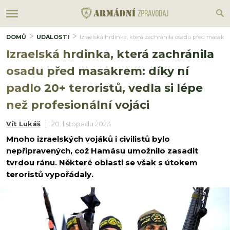
DOMŮ
UDÁLOSTI
Izraelská hrdinka, která zachránila osadu před masakrem:
Izraelská hrdinka, která zachránila
osadu před masakrem: díky ní
padlo 20+ teroristů, vedla si lépe
než profesionální vojáci
Vít Lukáš
20. listopadu 2023
Mnoho izraelských vojáků i civilistů bylo
nepřipravených, což Hamásu umožnilo zasadit
tvrdou ránu. Některé oblasti se však s útokem
teroristů vypořádaly.