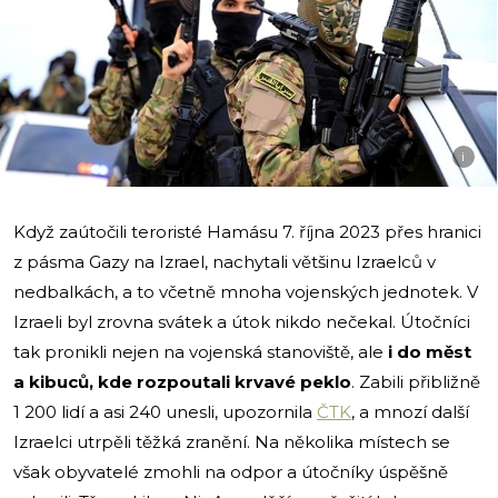
i
Když zaútočili teroristé Hamásu 7. října 2023 přes hranici
z pásma Gazy na Izrael, nachytali většinu Izraelců v
nedbalkách, a to včetně mnoha vojenských jednotek. V
Izraeli byl zrovna svátek a útok nikdo nečekal. Útočníci
tak pronikli nejen na vojenská stanoviště, ale
i do měst
a kibuců, kde rozpoutali krvavé peklo
. Zabili přibližně
1 200 lidí a asi 240 unesli, upozornila
ČTK
, a mnozí další
Izraelci utrpěli těžká zranění. Na několika místech se
však obyvatelé zmohli na odpor a útočníky úspěšně