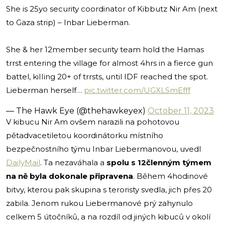
She is 25yo security coordinator of Kibbutz Nir Am (next
to Gaza strip) – Inbar Lieberman.
She & her 12member security team hold the Hamas
trrst entering the village for almost 4hrs in a fierce gun
battel, kiIIing 20+ of trrsts, until IDF reached the spot.
Lieberman herself…
pic.twitter.com/UGXLSmEfff
— The Hawk Eye (@thehawkeyex)
October 11, 2023
V kibucu Nir Am ovšem narazili na pohotovou
pětadvacetiletou koordinátorku místního
bezpečnostního týmu Inbar Liebermanovou, uvedl
DailyMail
. Ta nezaváhala a
spolu s 12členným týmem
na ně byla dokonale připravena
. Během 4hodinové
bitvy, kterou pak skupina s teroristy svedla, jich přes 20
zabila. Jenom rukou Liebermanové prý zahynulo
celkem 5 útočníků, a na rozdíl od jiných kibuců v okolí