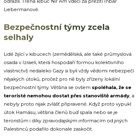
odrazili. Třena kibuc Nir Am vděčí za přežití Inbar
Liebermanové.
Bezpečnostní týmy zcela
selhaly
Lidé žijící v kibucech (zemědělská, ale také průmyslová
osada v Izraeli, která hospodaří formou kolektivního
vlastnictví) nedaleko Gazy si byli vždy vědomi nebezpečí
nějakých útoků, pročež pro ně byly zřízeny lokální
bezpečnostní týmy. Většina se ovšem
spoléhala, že se
teroristé nemohou dostat přes stanoviště armády
, a
nebyly proto nijak zvlášť připravené. Když proto vypukl
útok Hamásu, většina členů buď spala nebo se je
teroristům i díky zpravodajským informacím od jiných
Palestinců podařilo dokonale zaskočit.