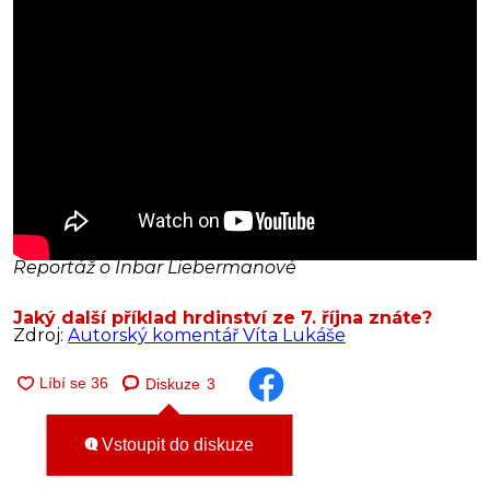
Reportáž o Inbar Liebermanové
Jaký další příklad hrdinství ze 7. října znáte?
Zdroj:
Autorský komentář Víta Lukáše
Diskuze
3
Vstoupit do diskuze