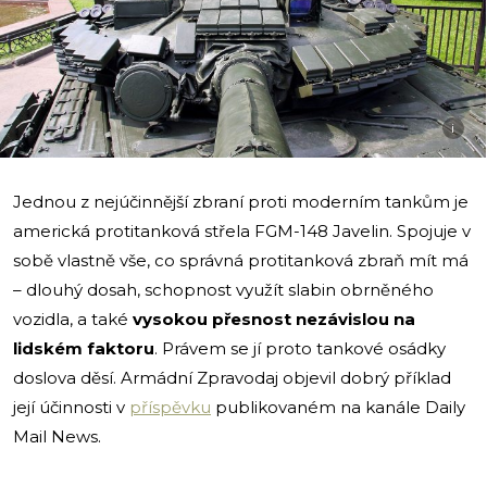
i
Jednou z nejúčinnější zbraní proti moderním tankům je
americká protitanková střela FGM-148 Javelin. Spojuje v
sobě vlastně vše, co správná protitanková zbraň mít má
– dlouhý dosah, schopnost využít slabin obrněného
vozidla, a také
vysokou přesnost nezávislou na
lidském faktoru
. Právem se jí proto tankové osádky
doslova děsí. Armádní Zpravodaj objevil dobrý příklad
její účinnosti v
příspěvku
publikovaném na kanále Daily
Mail News.