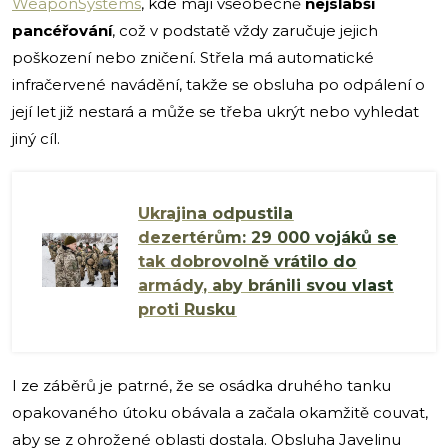
WeaponSystems
, kde mají všeobecně
nejslabší
pancéřování
, což v podstatě vždy zaručuje jejich
poškození nebo zničení. Střela má automatické
infračervené navádění, takže se obsluha po odpálení o
její let již nestará a může se třeba ukrýt nebo vyhledat
jiný cíl.
Ukrajina odpustila
dezertérům: 29 000 vojáků se
tak dobrovolně vrátilo do
armády, aby bránili svou vlast
proti Rusku
I ze záběrů je patrné, že se osádka druhého tanku
opakovaného útoku obávala a začala okamžitě couvat,
aby se z ohrožené oblasti dostala. Obsluha Javelinu