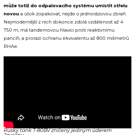
může totiž do odpalovacího systému umístit střelu
novou
a útok zopakovat, nejde o jednorázovou zbraň.
Nejmodernější z nich dokonce zdolá vzdálenost až 4
750 m, má tandemovou hlavici proti reaktivnímu
pancíři, a prorazí ochranu ekvivalentu až 800 milimetrů
RHAe.
Ruský tank T-80BV zničený jediným úderem