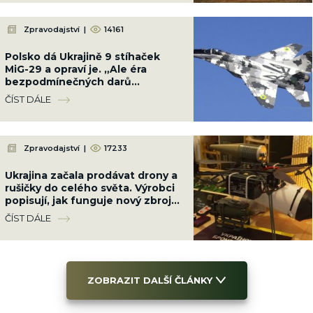
Zpravodajství
|
14161
Polsko dá Ukrajině 9 stíhaček
MiG-29 a opraví je. „Ale éra
bezpodmínečných darů
skončila,“ vzkázala Varšava
ČÍST DÁLE
Zpravodajství
|
17233
Ukrajina začala prodávat drony a
rušičky do celého světa. Výrobci
popisují, jak funguje nový zbrojní
byznys uprostřed války
ČÍST DÁLE
ZOBRAZIT DALŠÍ ČLÁNKY