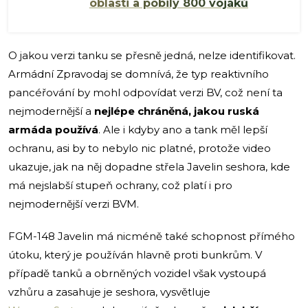
oblasti a pobily 800 vojáků
O jakou verzi tanku se přesně jedná, nelze identifikovat.
Armádní Zpravodaj se domnívá, že typ reaktivního
pancéřování by mohl odpovídat verzi BV, což není ta
nejmodernější a
nejlépe chráněná, jakou ruská
armáda používá
. Ale i kdyby ano a tank měl lepší
ochranu, asi by to nebylo nic platné, protože video
ukazuje, jak na něj dopadne střela Javelin seshora, kde
má nejslabší stupeň ochrany, což platí i pro
nejmodernější verzi BVM.
FGM-148 Javelin má nicméně také schopnost přímého
útoku, který je používán hlavně proti bunkrům. V
případě tanků a obrněných vozidel však vystoupá
vzhůru a zasahuje je seshora, vysvětluje