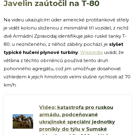
Javelin zaútočil na T-80
Na videu ukazujícím úder americké protitankové střely
je vidět kolonu složenou z minimálně tří vozidel, z nichž
dvě Armádní Zpravodaj identifikuje jako ruské tanky T-
80; u nezničeného, z něhož záběry pochází, je
slyšet
typické hučení plynové turbíny
.
Wikipedia
uvádí, že
většina z těchto obrněnců používá tento druh
pohonného agregátu, což jim umožňuje dosahovat
vzhledem k jejich hmotnosti velmi slušné rychlosti až 70
km/h.
Video: katastrofa pro ruskou
armádu, podceňované
ukrajinské speciální jednotky
pronikly do týlu v Sumské