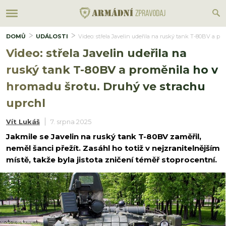
DOMŮ
UDÁLOSTI
Video: střela Javelin udeřila na ruský tank T-80BV a p
Video: střela Javelin udeřila na
ruský tank T-80BV a proměnila ho v
hromadu šrotu. Druhý ve strachu
uprchl
Vít Lukáš
7. srpna 2025
Jakmile se Javelin na ruský tank T-80BV zaměřil,
neměl šanci přežít. Zasáhl ho totiž v nejzranitelnějším
místě, takže byla jistota zničení téměř stoprocentní.