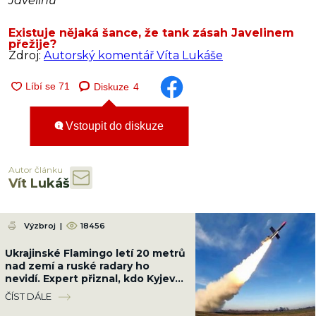
Javelinu
Existuje nějaká šance, že tank zásah Javelinem
přežije?
Zdroj:
Autorský komentář Víta Lukáše
Diskuze
4
Vstoupit do diskuze
Autor článku
Vít Lukáš
Výzbroj
|
18456
Ukrajinské Flamingo letí 20 metrů
nad zemí a ruské radary ho
nevidí. Expert přiznal, kdo Kyjevu
pomáhá s naváděním
ČÍST DÁLE