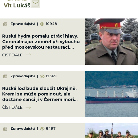
Vít Lukáš
Zpravodajství
|
10948
Ruská hydra pomalu ztrácí hlavy.
Generálmajor zemřel při výbuchu
před moskevskou restaurací,
když slavil narozeniny šéfa
ČÍST DÁLE
vzdušných sil
Zpravodajství
|
12369
Ruská loď bude sloužit Ukrajině.
Kreml se může pominout, ale
dostane šanci ji v Černém moři
potopit
ČÍST DÁLE
Zpravodajství
|
8497