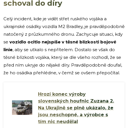
schoval do díry
Celý incident, kde je vidět střet ruského vojáka a
ukrajinské osádky vozidla M2 Bradley, je pravděpodobně
natočený z průzkumného dronu. Zachycuje situaci, kdy
se
vozidlo ocitlo nejspíše v těsné blízkosti bojové
linie
, aby se utkalo s nepřítelem. Dostalo se však do
těsné blízkosti vojáka, který se dle všeho rozhodl, že se
před ním ukryje do nějaké díry. Pravděpodobně doufal,
že ho osádka přehlédne, v čemž se ovšem přepočítal.
Hrozí konec výroby
slovenských houfnic Zuzana 2.
Na Ukrajině se plně ukázalo, že
jsou neschopné, a výrobce s
tím nic neudělal