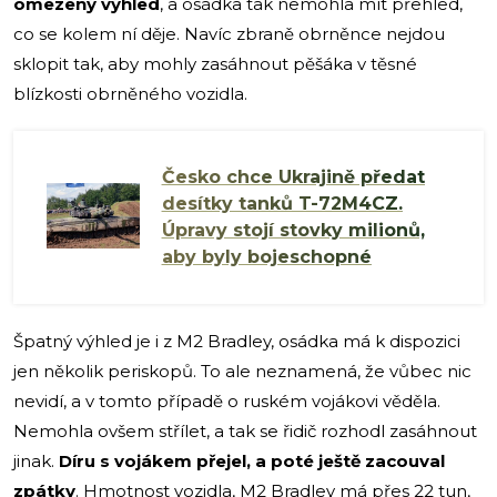
omezený výhled
, a osádka tak nemohla mít přehled,
co se kolem ní děje. Navíc zbraně obrněnce nejdou
sklopit tak, aby mohly zasáhnout pěšáka v těsné
blízkosti obrněného vozidla.
Česko chce Ukrajině předat
desítky tanků T-72M4CZ.
Úpravy stojí stovky milionů,
aby byly bojeschopné
Špatný výhled je i z M2 Bradley, osádka má k dispozici
jen několik periskopů. To ale neznamená, že vůbec nic
nevidí, a v tomto případě o ruském vojákovi věděla.
Nemohla ovšem střílet, a tak se řidič rozhodl zasáhnout
jinak.
Díru s vojákem přejel, a poté ještě zacouval
zpátky
. Hmotnost vozidla, M2 Bradley má přes 22 tun,