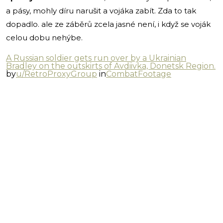
a pásy, mohly díru narušit a vojáka zabít. Zda to tak
dopadlo. ale ze záběrů zcela jasné není, i když se voják
celou dobu nehýbe.
A Russian soldier gets run over by a Ukrainian
Bradley on the outskirts of Avdiivka, Donetsk Region.
by
u/RetroProxyGroup
in
CombatFootage