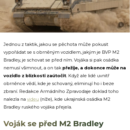
i
Jednou z taktik, jakou se pěchota může pokusit
vypořádat se s obrněným vozidlem, jakým je BVP M2
Bradley, je schovat se před ním. Vojáka si pak osádka
nemusí všimnout, a on tak
přežije, a dokonce může na
vozidlo z blízkosti zaútočit
. Když ale lidé uvnitř
obrněnce vědí, kde je schovaný, eliminují ho i beze
zbraní. Redakce Armádního Zpravodaje doklad toho
nalezla na
videu
(níže), kde ukrajinská osádka M2
Bradley ruského vojáka přejela.
Voják se před M2 Bradley