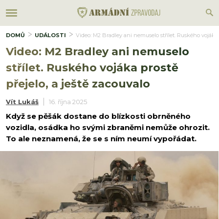
DOMŮ
UDÁLOSTI
Video: M2 Bradley ani nemuselo střílet. Ruského vojáka p
Video: M2 Bradley ani nemuselo
střílet. Ruského vojáka prostě
přejelo, a ještě zacouvalo
Vít Lukáš
16. října 2025
Když se pěšák dostane do blízkosti obrněného
vozidla, osádka ho svými zbraněmi nemůže ohrozit.
To ale neznamená, že se s ním neumí vypořádat.