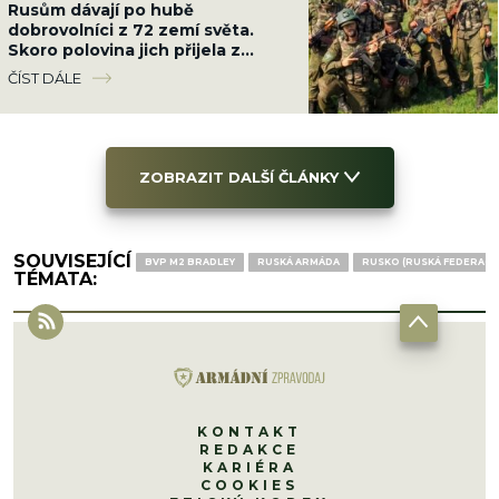
Rusům dávají po hubě
dobrovolníci z 72 zemí světa.
Skoro polovina jich přijela z
Latinské Ameriky
ČÍST DÁLE
ZOBRAZIT DALŠÍ ČLÁNKY
SOUVISEJÍCÍ
BVP M2 BRADLEY
RUSKÁ ARMÁDA
RUSKO (RUSKÁ FEDERACE
TÉMATA:
KONTAKT
REDAKCE
KARIÉRA
COOKIES