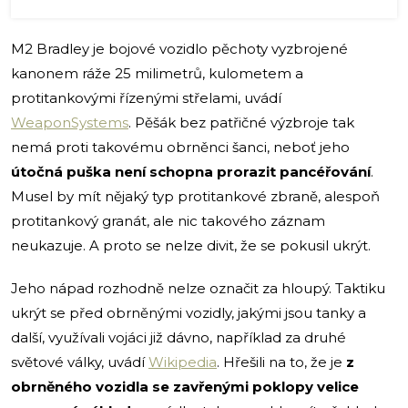
M2 Bradley je bojové vozidlo pěchoty vyzbrojené
kanonem ráže 25 milimetrů, kulometem a
protitankovými řízenými střelami, uvádí
WeaponSystems
. Pěšák bez patřičné výzbroje tak
nemá proti takovému obrněnci šanci, neboť jeho
útočná puška není schopna prorazit pancéřování
.
Musel by mít nějaký typ protitankové zbraně, alespoň
protitankový granát, ale nic takového záznam
neukazuje. A proto se nelze divit, že se pokusil ukrýt.
Jeho nápad rozhodně nelze označit za hloupý. Taktiku
ukrýt se před obrněnými vozidly, jakými jsou tanky a
další, využívali vojáci již dávno, například za druhé
světové války, uvádí
Wikipedia
. Hřešili na to, že je
z
obrněného vozidla se zavřenými poklopy velice