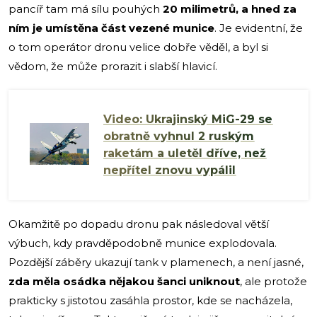
pancíř tam má sílu pouhých
20 milimetrů, a hned za
ním je umístěna část vezené munice
. Je evidentní, že
o tom operátor dronu velice dobře věděl, a byl si
vědom, že může prorazit i slabší hlavicí.
Video: Ukrajinský MiG-29 se
obratně vyhnul 2 ruským
raketám a uletěl dříve, než
nepřítel znovu vypálil
Okamžitě po dopadu dronu pak následoval větší
výbuch, kdy pravděpodobně munice explodovala.
Pozdější záběry ukazují tank v plamenech, a není jasné,
zda měla osádka nějakou šanci uniknout
, ale protože
prakticky s jistotou zasáhla prostor, kde se nacházela,