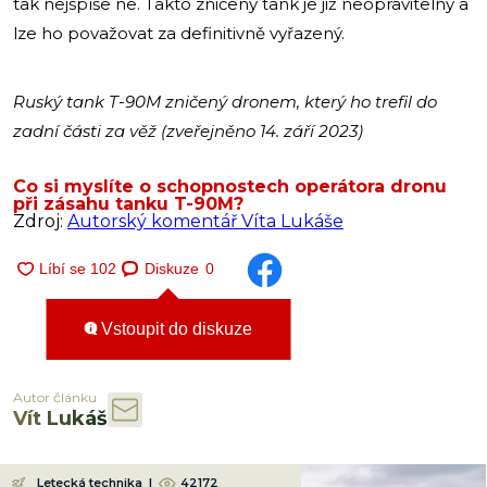
tak nejspíše ne. Takto zničený tank je již neopravitelný a
lze ho považovat za definitivně vyřazený.
Ruský tank T-90M zničený dronem, který ho trefil do
zadní části za věž (zveřejněno 14. září 2023)
Co si myslíte o schopnostech operátora dronu
při zásahu tanku T-90M?
Zdroj:
Autorský komentář Víta Lukáše
Diskuze
0
Vstoupit do diskuze
Autor článku
Vít Lukáš
Letecká technika
|
42172