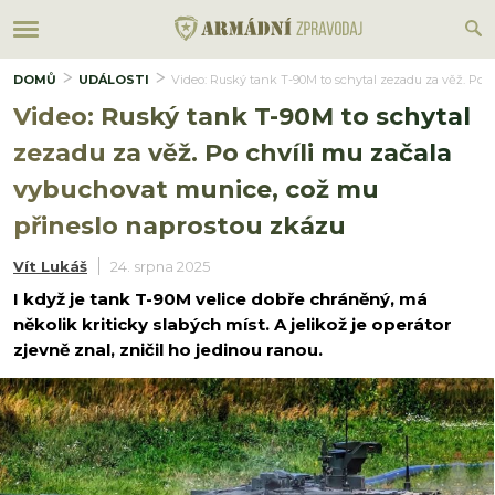
DOMŮ
UDÁLOSTI
Video: Ruský tank T-90M to schytal zezadu za věž. Po 
Video: Ruský tank T-90M to schytal
zezadu za věž. Po chvíli mu začala
vybuchovat munice, což mu
přineslo naprostou zkázu
Vít Lukáš
24. srpna 2025
I když je tank T-90M velice dobře chráněný, má
několik kriticky slabých míst. A jelikož je operátor
zjevně znal, zničil ho jedinou ranou.