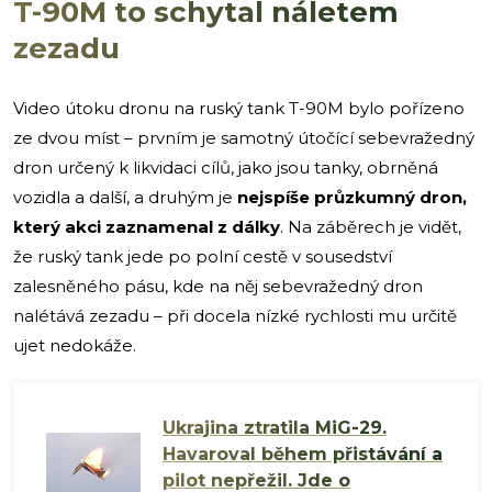
T-90M to schytal náletem
zezadu
Video útoku dronu na ruský tank T-90M bylo pořízeno
ze dvou míst – prvním je samotný útočící sebevražedný
dron určený k likvidaci cílů, jako jsou tanky, obrněná
vozidla a další, a druhým je
nejspíše průzkumný dron,
který akci zaznamenal z dálky
. Na záběrech je vidět,
že ruský tank jede po polní cestě v sousedství
zalesněného pásu, kde na něj sebevražedný dron
nalétává zezadu – při docela nízké rychlosti mu určitě
ujet nedokáže.
Ukrajina ztratila MiG-29.
Havaroval během přistávání a
pilot nepřežil. Jde o