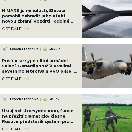
HIMARS je minulostí, Slováci
pomohli nahradit jeho efekt
novou zbraní. Rozdrtí i odolné
cíle až na 250 km
ČÍST DÁLE
Letecká technika
|
38767
Rusům se sype elitní armádní
velení. Generálporučík a velitel
severního letectva a PVO přišel o
život jejich vinou
ČÍST DÁLE
Letecká technika
|
38537
Ukrajinci si nevydechnou, šance
na přežití dramaticky klesne.
Rusové představili systém pro
útoky dronů v rojích
ČÍST DÁLE