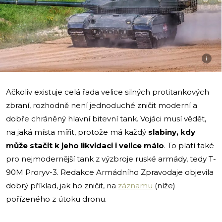
i
Ačkoliv existuje celá řada velice silných protitankových
zbraní, rozhodně není jednoduché zničit moderní a
dobře chráněný hlavní bitevní tank. Vojáci musí vědět,
na jaká místa mířit, protože má každý
slabiny, kdy
může stačit k jeho likvidaci i velice málo
. To platí také
pro nejmodernější tank z výzbroje ruské armády, tedy T-
90M Proryv-3. Redakce Armádního Zpravodaje objevila
dobrý příklad, jak ho zničit, na
záznamu
(níže)
pořízeného z útoku dronu.