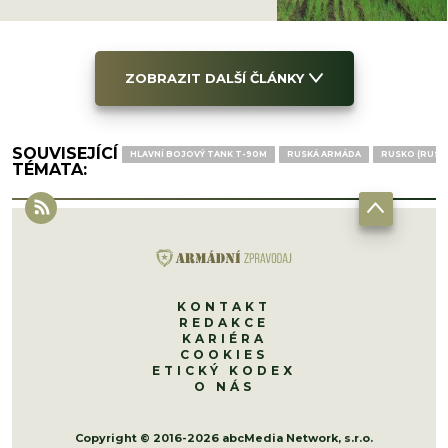
ZOBRAZIT DALŠÍ ČLÁNKY
SOUVISEJÍCÍ
HLAVNÍ BOJOVÝ TANK T-90M
RUSKÁ ARMÁDA
RUSKO (RUSK
TÉMATA:
KONTAKT
REDAKCE
KARIÉRA
COOKIES
ETICKÝ KODEX
O NÁS
Copyright © 2016-2026 abcMedia Network, s.r.o.