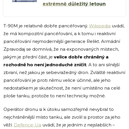
extrémně důležitý letoun
T-90M je relativně dobře pancéřovaný.
Wikipedia
uvádí,
že má kompozitní pancéřování, a k tomu i reaktivní
pancéřování nejmodernější generace Relikt. Armádní
Zpravodaj se domnívá, že na exponovaných místech,
jakým je přední část, je
velice dobře chráněný a
rozhodně ho není jednoduché zničit
. A to ani silnější
zbraní, než jakou je sebevražedný dron. Zvláště reaktivní
pancéřování je proti němu velice účinné, ale jeho
nedostatkem je skutečnost, že není umístěno na celé
ploše tanku, protože to není technicky možné.
Operátor dronu si k útoku samozřejmě nevybral to
nejchráněnější místo tanku, ale zvolil si prostor za jeho
věží.
Defence-Ua
uvádí, že je jedním z nejslabších –