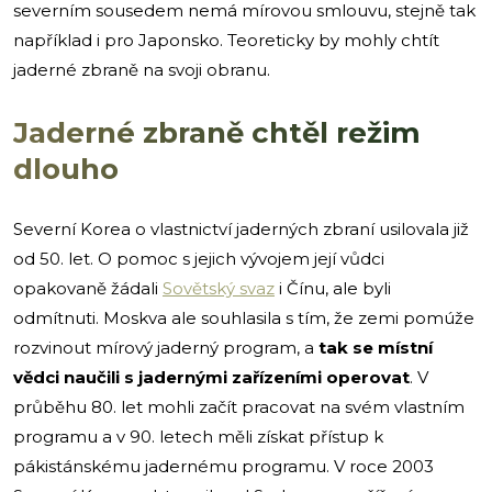
severním sousedem nemá mírovou smlouvu, stejně tak
například i pro Japonsko. Teoreticky by mohly chtít
jaderné zbraně na svoji obranu.
Jaderné zbraně chtěl režim
dlouho
Severní Korea o vlastnictví jaderných zbraní usilovala již
od 50. let. O pomoc s jejich vývojem její vůdci
opakovaně žádali
Sovětský svaz
i Čínu, ale byli
odmítnuti. Moskva ale souhlasila s tím, že zemi pomúže
rozvinout mírový jaderný program, a
tak se místní
vědci naučili s jadernými zařízeními operovat
. V
průběhu 80. let mohli začít pracovat na svém vlastním
programu a v 90. letech měli získat přístup k
pákistánskému jadernému programu. V roce 2003