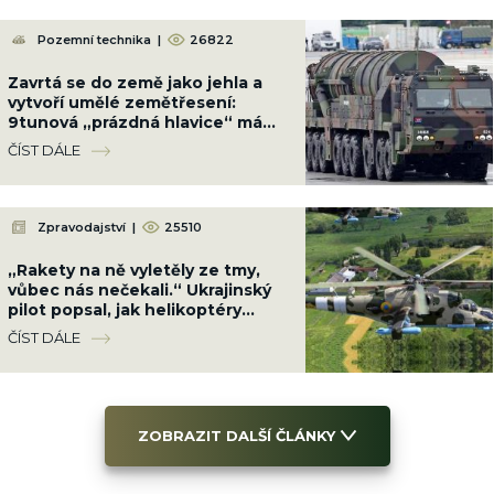
Pozemní technika
|
26822
Zavrtá se do země jako jehla a
vytvoří umělé zemětřesení:
9tunová „prázdná hlavice“ má
sílu jako malý jaderný výbuch
ČÍST DÁLE
Zpravodajství
|
25510
„Rakety na ně vyletěly ze tmy,
vůbec nás nečekali.“ Ukrajinský
pilot popsal, jak helikoptéry
rozmetaly ruské kolony u Kyjeva
ČÍST DÁLE
ZOBRAZIT DALŠÍ ČLÁNKY