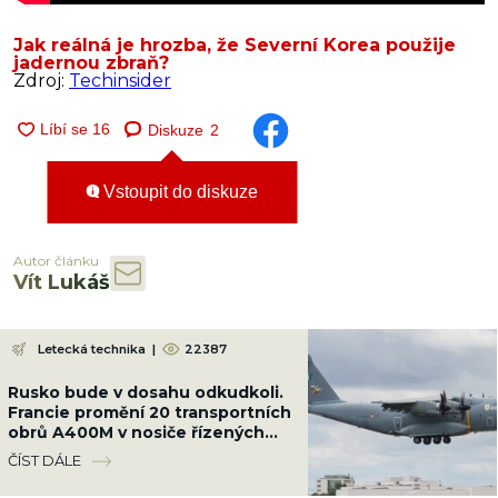
Jak reálná je hrozba, že Severní Korea použije
jadernou zbraň?
Zdroj:
Techinsider
Diskuze
2
Vstoupit do diskuze
Autor článku
Vít Lukáš
Letecká technika
|
22387
Rusko bude v dosahu odkudkoli.
Francie promění 20 transportních
obrů A400M v nosiče řízených
střel s doletem 9 000 km
ČÍST DÁLE