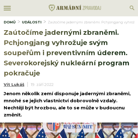
DOMŮ
UDÁLOSTI
Zaútočíme jadernými zbraněmi. Pchjongjang vyhrožuj
Zaútočíme jadernými zbraněmi.
Pchjongjang vyhrožuje svým
soupeřům i preventivním úderem.
Severokorejský nukleární program
pokračuje
Vít Lukáš
19. září 2022
Jenom několik zemí disponuje jadernými zbraněmi,
mnohé se jejich vlastnictví dobrovolně vzdaly.
Nechtějí být hrozbou, ale to se může v budoucnu
změnit.