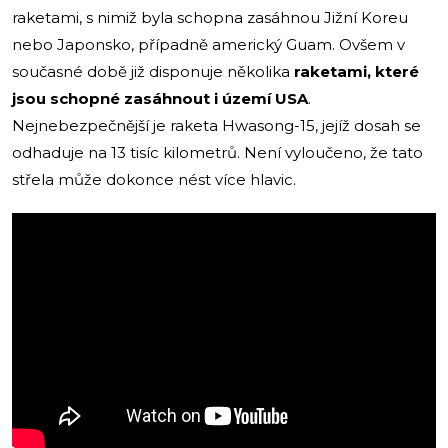
raketami, s nimiž byla schopna zasáhnou Jižní Koreu
nebo Japonsko, případně americký Guam. Ovšem v
současné době již disponuje několika
raketami, které
jsou schopné zasáhnout i území USA
.
Nejnebezpečnější je raketa Hwasong-15, jejíž dosah se
odhaduje na 13 tisíc kilometrů. Není vyloučeno, že tato
střela může dokonce nést více hlavic.