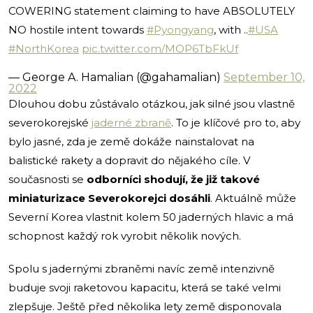
COWERING statement claiming to have ABSOLUTELY
NO hostile intent towards
#Pyongyang
, with ..
#USA
#NorthKorea
pic.twitter.com/MOP6TbFkUf
— George A. Hamalian (@gahamalian)
September 10,
2022
Dlouhou dobu zůstávalo otázkou, jak silné jsou vlastně
severokorejské
jaderné zbraně
. To je klíčové pro to, aby
bylo jasné, zda je země dokáže nainstalovat na
balistické rakety a dopravit do nějakého cíle. V
současnosti se
odborníci shodují, že již takové
miniaturizace Severokorejci dosáhli
. Aktuálně může
Severní Korea vlastnit kolem 50 jaderných hlavic a má
schopnost každý rok vyrobit několik nových.
Spolu s jadernými zbraněmi navíc země intenzivně
buduje svoji raketovou kapacitu, která se také velmi
zlepšuje. Ještě před několika lety země disponovala