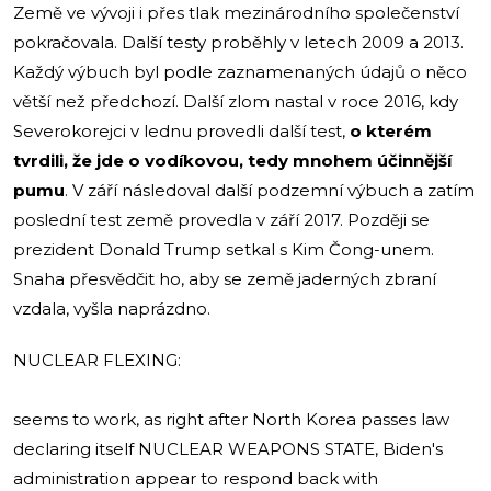
Země ve vývoji i přes tlak mezinárodního společenství
pokračovala. Další testy proběhly v letech 2009 a 2013.
Každý výbuch byl podle zaznamenaných údajů o něco
větší než předchozí. Další zlom nastal v roce 2016, kdy
Severokorejci v lednu provedli další test,
o kterém
tvrdili, že jde o vodíkovou, tedy mnohem účinnější
pumu
. V září následoval další podzemní výbuch a zatím
poslední test země provedla v září 2017. Později se
prezident Donald Trump setkal s Kim Čong-unem.
Snaha přesvědčit ho, aby se země jaderných zbraní
vzdala, vyšla naprázdno.
NUCLEAR FLEXING:
seems to work, as right after North Korea passes law
declaring itself NUCLEAR WEAPONS STATE, Biden's
administration appear to respond back with