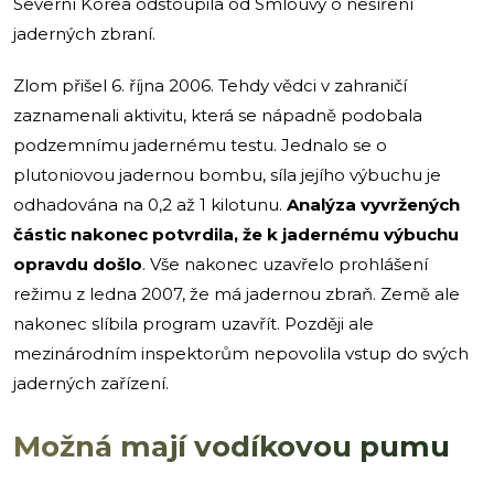
Severní Korea odstoupila od Smlouvy o nešíření
jaderných zbraní.
Zlom přišel 6. října 2006. Tehdy vědci v zahraničí
zaznamenali aktivitu, která se nápadně podobala
podzemnímu jadernému testu. Jednalo se o
plutoniovou jadernou bombu, síla jejího výbuchu je
odhadována na 0,2 až 1 kilotunu.
Analýza vyvržených
částic nakonec potvrdila, že k jadernému výbuchu
opravdu došlo
. Vše nakonec uzavřelo prohlášení
režimu z ledna 2007, že má jadernou zbraň. Země ale
nakonec slíbila program uzavřít. Později ale
mezinárodním inspektorům nepovolila vstup do svých
jaderných zařízení.
Možná mají vodíkovou pumu