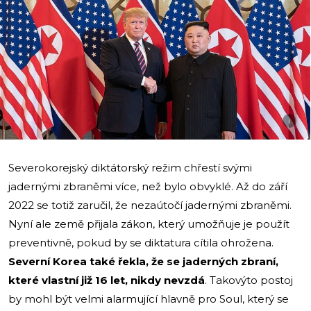
i
Severokorejský diktátorský režim chřestí svými
jadernými zbraněmi více, než bylo obvyklé. Až do září
2022 se totiž zaručil, že nezaútočí jadernými zbraněmi.
Nyní ale země přijala zákon, který umožňuje je použít
preventivně, pokud by se diktatura cítila ohrožena.
Severní Korea také řekla, že se jaderných zbraní,
které vlastní již 16 let, nikdy nevzdá
. Takovýto postoj
by mohl být velmi alarmující hlavně pro Soul, který se