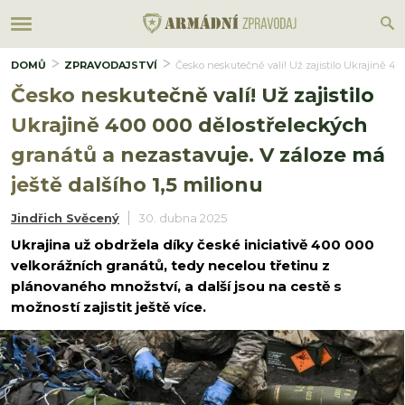
DOMŮ
ZPRAVODAJSTVÍ
Česko neskutečně valí! Už zajistilo Ukrajině 400
Česko neskutečně valí! Už zajistilo
Ukrajině 400 000 dělostřeleckých
granátů a nezastavuje. V záloze má
ještě dalšího 1,5 milionu
Jindřich Svěcený
30. dubna 2025
Ukrajina už obdržela díky české iniciativě 400 000
velkorážních granátů, tedy necelou třetinu z
plánovaného množství, a další jsou na cestě s
možností zajistit ještě více.