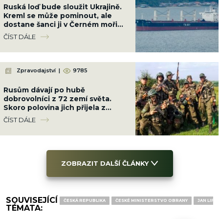
Ruská loď bude sloužit Ukrajině.
Kreml se může pominout, ale
dostane šanci ji v Černém moři
potopit
ČÍST DÁLE
Zpravodajství
|
9785
Rusům dávají po hubě
dobrovolníci z 72 zemí světa.
Skoro polovina jich přijela z
Latinské Ameriky
ČÍST DÁLE
ZOBRAZIT DALŠÍ ČLÁNKY
SOUVISEJÍCÍ
ČESKÁ REPUBLIKA
ČESKÉ MINISTERSTVO OBRANY
JAN LIPA
TÉMATA: