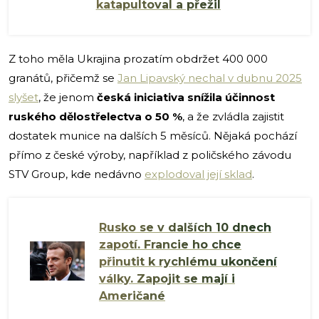
katapultoval a přežil
Z toho měla Ukrajina prozatím obdržet 400 000
granátů, přičemž se
Jan Lipavský nechal v dubnu 2025
slyšet
, že jenom
česká iniciativa snížila účinnost
ruského dělostřelectva o 50 %
, a že zvládla zajistit
dostatek munice na dalších 5 měsíců. Nějaká pochází
přímo z české výroby, například z poličského závodu
STV Group, kde nedávno
explodoval její sklad
.
Rusko se v dalších 10 dnech
zapotí. Francie ho chce
přinutit k rychlému ukončení
války. Zapojit se mají i
Američané