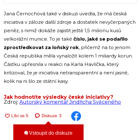
Jana Černochová také v diskuzi uvedla, že má česká
iniciativa v záloze další zdroje a dostatek nevyčerpaných
peněz, s nimiž dokáže zajistit ještě 1,5 milionu kusů
velkorážní munice. To je také
číslo, jaké se podařilo
zprostředkovat za loňský rok
, přičemž na to jenom
Česká republika měla vynaložit kolem 1 miliardy korun.
Částku upřesnila v reakci na Karla Havlíčka, který
kritizoval, že je iniciativa netransparentní a není jasné,
kolik na ni šlo ze státní kasy.
Jak hodnotíte výsledky české iniciativy?
Zdroj:
Autorský komentář Jindřicha Svěceného
Diskuze
3
Vstoupit do diskuze