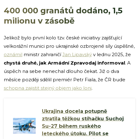
400 000 granátů dodáno, 1,5
milionu v zásobě
Jelikož bylo první kolo tzv. české iniciativy zajišťující
velkorážní munici pro ukrajinské ozbrojené síly úspěšné,
oznámil
ministr zahraničí
Jan Lipavský
v lednu 2025, že
chystá druhé, jak Armádní Zpravodaj informoval
. A
úspěch na sebe nenechal dlouho čekat. Již o dva
měsíce později sdělil premiér Petr Fiala, že ČR bude
schopna zajistit stejný objem jako loni
.
Ukrajina docela potupně
ztratila těžkou stíhačku Suchoj
Su-27 během ruského
leteckého útoku. Pilot se