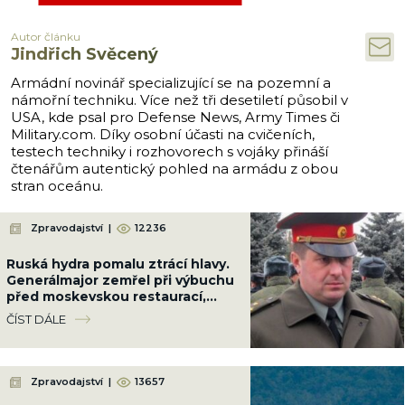
Autor článku
Jindřich Svěcený
Armádní novinář specializující se na pozemní a
námořní techniku. Více než tři desetiletí působil v
USA, kde psal pro Defense News, Army Times či
Military.com. Díky osobní účasti na cvičeních,
testech techniky i rozhovorech s vojáky přináší
čtenářům autentický pohled na armádu z obou
stran oceánu.
Zpravodajství
|
12236
Ruská hydra pomalu ztrácí hlavy.
Generálmajor zemřel při výbuchu
před moskevskou restaurací,
když slavil narozeniny šéfa
ČÍST DÁLE
vzdušných sil
Zpravodajství
|
13657