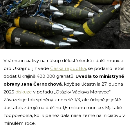
i
V rámci iniciativy na nákup dělostřelecké i další munice
pro Ukrajinu, jíž vede
Česká republika
, se podařilo letos
dodat Ukrajině 400 000 granátů.
Uvedla to ministryně
obrany Jana Černochová
, když se účastnila 27. dubna
2025
diskuze
v pořadu „Otázky Václava Moravce“.
Závazek je tak splněný z necelé 1/3, ale údajně je ještě
dostatek zdrojů na dalšího 1,5 milionu munice. Mj. také
zodpověděla, kolik peněz dala naše země na iniciativu v
minulém roce.