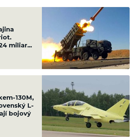
ajina
iot.
24 miliard
akem-130M,
ovenský L-
ají bojový