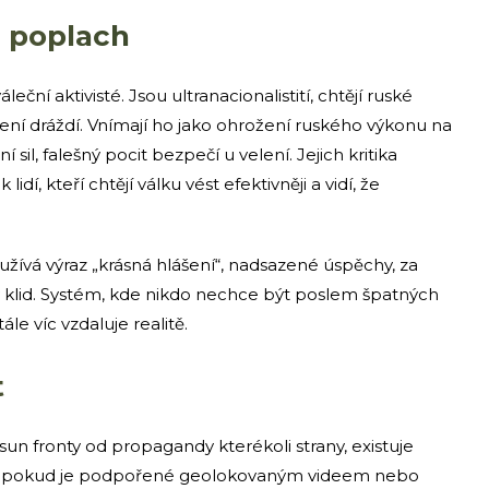
na poplach
eční aktivisté. Jsou ultranacionalistití, chtějí ruské
ášení dráždí. Vnímají ho jako ohrožení ruského výkonu na
 sil, falešný pocit bezpečí u velení. Jejich kritika
idí, kteří chtějí válku vést efektivněji a vidí, že
užívá výraz „krásná hlášení“, nadsazené úspěchy, za
cký klid. Systém, kde nikdo nechce být poslem špatných
ále víc vzdaluje realitě.
t
osun fronty od propagandy kterékoli strany, existuje
áhu, pokud je podpořené geolokovaným videem nebo