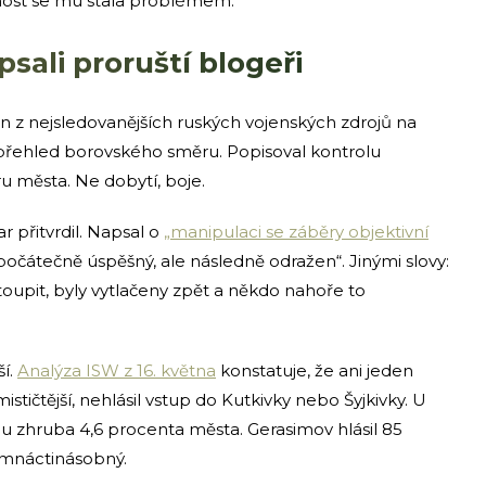
čnost se mu stala problémem.
sali proruští blogeři
 z nejsledovanějších ruských vojenských zdrojů na
í přehled borovského směru. Popisoval kontrolu
u města. Ne dobytí, boje.
r přitvrdil. Napsal o
„manipulaci se záběry objektivní
počátečně úspěšný, ale následně odražen“. Jinými slovy:
toupit, byly vytlačeny zpět a někdo nahoře to
ší.
Analýza ISW z 16. května
konstatuje, že ani jeden
stičtější, nehlásil vstup do Kutkivky nebo Šyjkivky. U
u zhruba 4,6 procenta města. Gerasimov hlásil 85
osmnáctinásobný.