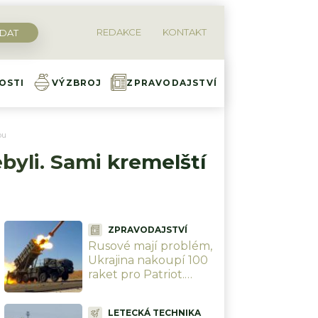
REDAKCE
KONTAKT
OSTI
VÝZBROJ
ZPRAVODAJSTVÍ
pu
byli. Sami kremelští
ZPRAVODAJSTVÍ
Rusové mají problém,
Ukrajina nakoupí 100
raket pro Patriot.
Zaplatí to EU, posílá
přes 24 miliard Kč
LETECKÁ TECHNIKA