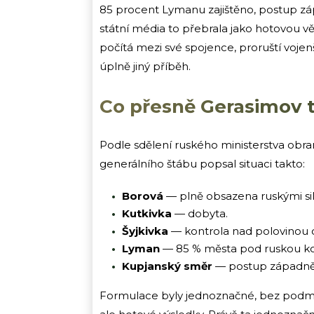
85 procent Lymanu zajištěno, postup 
státní média to přebrala jako hotovou v
počítá mezi své spojence, proruští vojen
úplně jiný příběh.
Co přesně Gerasimov t
Podle sdělení ruského ministerstva obra
generálního štábu popsal situaci takto:
Borová
— plně obsazena ruskými si
Kutkivka
— dobyta.
Šyjkivka
— kontrola nad polovinou 
Lyman
— 85 % města pod ruskou ko
Kupjanský směr
— postup západně o
Formulace byly jednoznačné, bez podmín