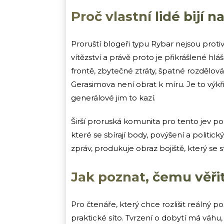
Proč vlastní lidé bijí 
Proruští blogeři typu Rybar nejsou protivál
vítězství a právě proto je přikrášlené hl
frontě, zbytečné ztráty, špatné rozdělování
Gerasimova není obrat k míru. Je to výkřik l
generálové jim to kazí.
Širší proruská komunita pro tento jev po
které se sbírají body, povýšení a politi
zpráv, produkuje obraz bojiště, který se st
Jak poznat, čemu věři
Pro čtenáře, který chce rozlišit reálný p
praktické síto. Tvrzení o dobytí má v