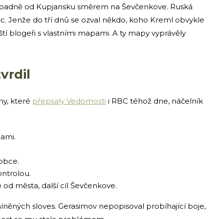
západně od Kupjansku směrem na Ševčenkove. Ruská
ěc. Jenže do tří dnů se ozval někdo, koho Kreml obvykle
ští blogeři s vlastními mapami. A ty mapy vyprávěly
vrdil
ny, které
přepsaly Vedomosti
i RBC téhož dne, náčelník
lami.
obce.
ntrolou.
d města, další cíl Ševčenkove.
ěných sloves. Gerasimov nepopisoval probíhající boje,