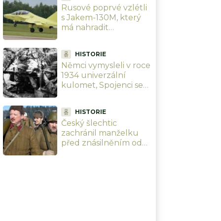
Rusové poprvé vzlétli
s Jakem-130M, který
má nahradit
československý L-39. Z
cvičného letounu
HISTORIE
dělají bojový
Němci vymysleli v roce
1934 univerzální
kulomet, Spojenci se
„Hitlerovy pily“ děsily.
Dnes jejich koncept
HISTORIE
používá celý svět
Český šlechtic
zachránil manželku
před znásilněním od
rudoarmějce, ale
zaplatil životem; 40 let
jsme vraha oslavovali
jako hrdinu