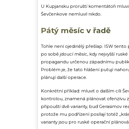
U Kupjansku proruští komentátoři mluvil
Ševčenkove nemluvil nikdo.
Pátý měsíc v řadě
Tohle není ojedinělý přešlap. ISW tento 
po sobě jdoucí měsíc, kdy nejvyšší ruské
propagandu určenou západnímu publiku, 
Problém je, že tato hlášení putují nahor
plánují další operace.
Konkrétní příklad: mluvit o dalším cíli Š
kontrolou, znamená plánovat ofenzívu z 
připouští dvě varianty, buď Gerasimov rea
protože mu podřízení posílají totéž „kr
varianty jsou pro ruské operační plánován