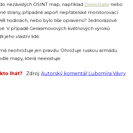
 do nezávislých OSINT map, například
DeepState
nebo
ačné strany, případně aspoň nepřátelské monitorovací
 po 48 hodinách, nebo bylo tiše opraveno? Jednorázové
labé. V případě Gerasimovových květnových výroků
 jeho vlastní lidé.
žná neohrožuje jen pravdu. Ohrožuje ruskou armádu
dle mapy, která neexistuje.
kto lhát?
Zdroj:
Autorský komentář Lubomíra Vávry