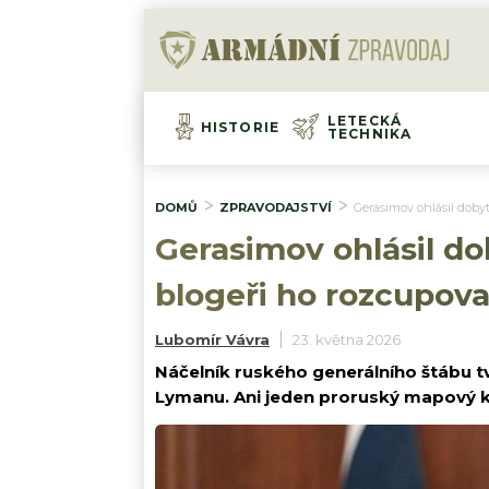
LETECKÁ
HISTORIE
TECHNIKA
DOMŮ
ZPRAVODAJSTVÍ
Gerasimov ohlásil dobyt
Gerasimov ohlásil do
blogeři ho rozcupova
Lubomír Vávra
23. května 2026
Náčelník ruského generálního štábu tvr
Lymanu. Ani jeden proruský mapový k