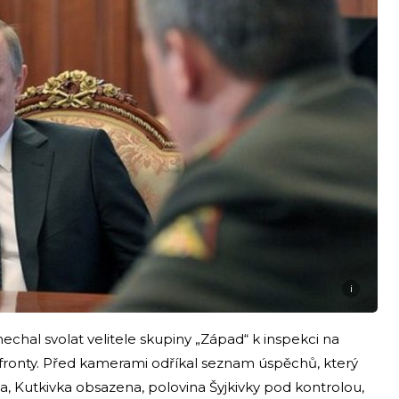
i
nechal svolat velitele skupiny „Západ“ k inspekci na
onty. Před kamerami odříkal seznam úspěchů, který
, Kutkivka obsazena, polovina Šyjkivky pod kontrolou,