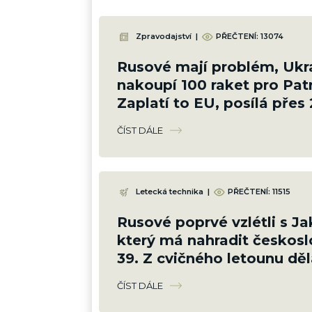
Zpravodajství
|
PŘEČTENÍ:
13074
Rusové mají problém, Ukr
nakoupí 100 raket pro Patr
Zaplatí to EU, posílá přes 
Kč
ČÍST DÁLE
Letecká technika
|
PŘEČTENÍ:
11515
Rusové poprvé vzlétli s J
který má nahradit českosl
39. Z cvičného letounu děl
ČÍST DÁLE