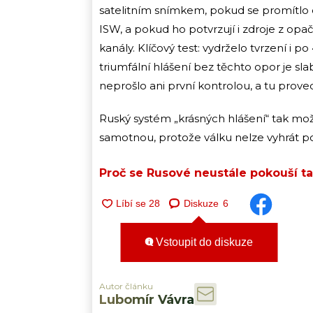
satelitním snímkem, pokud se promítlo
ISW, a pokud ho potvrzují i zdroje z op
kanály. Klíčový test: vydrželo tvrzení i
triumfální hlášení bez těchto opor je s
neprošlo ani první kontrolou, a tu provedli
Ruský systém „krásných hlášení“ tak mo
samotnou, protože válku nelze vyhrát po
Proč se Rusové neustále pokouší ta
Diskuze
6
Vstoupit do diskuze
Autor článku
Lubomír Vávra