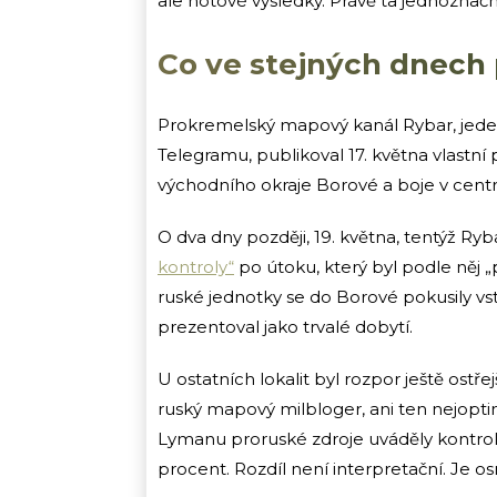
ale hotové výsledky. Právě ta jednozna
Co ve stejných dnech p
Prokremelský mapový kanál Rybar, jeden
Telegramu, publikoval 17. května vlastn
východního okraje Borové a boje v centr
O dva dny později, 19. května, tentýž Ryba
kontroly“
po útoku, který byl podle něj „
ruské jednotky se do Borové pokusily vs
prezentoval jako trvalé dobytí.
U ostatních lokalit byl rozpor ještě ostřej
ruský mapový milbloger, ani ten nejoptimi
Lymanu proruské zdroje uváděly kontrol
procent. Rozdíl není interpretační. Je 