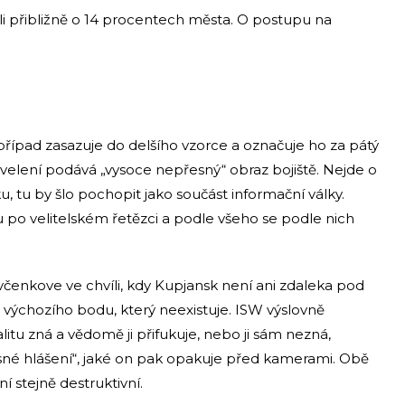
i přibližně o 14 procentech města. O postupu na
případ zasazuje do delšího vzorce a označuje ho za pátý
 velení podává „vysoce nepřesný“ obraz bojiště. Nejde o
tu by šlo pochopit jako součást informační války.
u po velitelském řetězci a podle všeho se podle nich
evčenkove ve chvíli, kdy Kupjansk není ani zdaleka pod
výchozího bodu, který neexistuje. ISW výslovně
litu zná a vědomě ji přifukuje, nebo ji sám nezná,
ásné hlášení“, jaké on pak opakuje před kamerami. Obě
í stejně destruktivní.