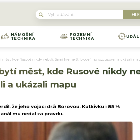
NÁMOŘNÍ
POZEMNÍ
UDÁL
TECHNIKA
TECHNIKA
í měst, kde Rusové nikdy nebyli. Sami kremelští blogeři ho rozcupovali a ukázali ma
bytí měst, kde Rusové nikdy ne
li a ukázali mapu
dil, že jeho vojáci drží Borovou, Kutkivku i 85 %
anál mu nedal za pravdu.