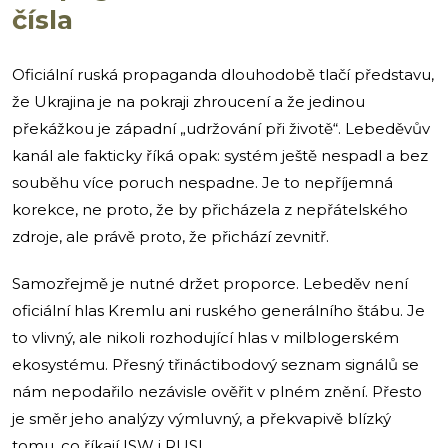
čísla
Oficiální ruská propaganda dlouhodobě tlačí představu,
že Ukrajina je na pokraji zhroucení a že jedinou
překážkou je západní „udržování při životě“. Lebeděvův
kanál ale fakticky říká opak: systém ještě nespadl a bez
souběhu více poruch nespadne. Je to nepříjemná
korekce, ne proto, že by přicházela z nepřátelského
zdroje, ale právě proto, že přichází zevnitř.
Samozřejmě je nutné držet proporce. Lebeděv není
oficiální hlas Kremlu ani ruského generálního štábu. Je
to vlivný, ale nikoli rozhodující hlas v milblogerském
ekosystému. Přesný třináctibodový seznam signálů se
nám nepodařilo nezávisle ověřit v plném znění. Přesto
je směr jeho analýzy výmluvný, a překvapivě blízký
tomu, co říkají ISW i RUSI.