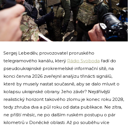
i
Sergej Lebeděv, provozovatel proruského
telegramového kanálu, který
Rádio Svoboda
řadí do
pseudoukrajinské prokremelské informační sítě, na
konci června 2026 zveřejnil analýzu třinácti signálů,
které by musely nastat současně, aby se dalo mluvit o
kolapsu ukrajinské obrany. Jeho závěr? Nejdřívější
realistický horizont takového zlomu je konec roku 2028,
tedy zhruba dva a půl roku od data publikace. Ne zítra,
ne příští měsíc, ne po dalším ruském postupu o pár
kilometrů v Doněcké oblasti. Až po souběhu více