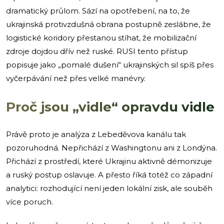
dramatický průlom. Sází na opotřebení, na to, že
ukrajinská protivzdušná obrana postupně zeslábne, že
logistické koridory přestanou stíhat, že mobilizační
zdroje dojdou dřív než ruské. RUSI tento přístup
popisuje jako „pomalé dušení“ ukrajinských sil spíš přes
vyčerpávání než přes velké manévry.
Proč jsou „vidle“ opravdu vidle
Právě proto je analýza z Lebeděvova kanálu tak
pozoruhodná. Nepřichází z Washingtonu ani z Londýna.
Přichází z prostředí, které Ukrajinu aktivně démonizuje
a ruský postup oslavuje. A přesto říká totéž co západní
analytici: rozhodující není jeden lokální zisk, ale souběh
více poruch.