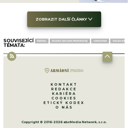
ZOBRAZIT DALŠÍ ČLÁNKY
SOUVISEJÍCÍ
KREML
RUSKO (RUSKÁ FEDERACE)
UKRAJINA
VÁLKA NA 
TÉMATA:
KONTAKT
REDAKCE
KARIÉRA
COOKIES
ETICKÝ KODEX
O NÁS
Copyright © 2016-2026 abcMedia Network, s.r.o.