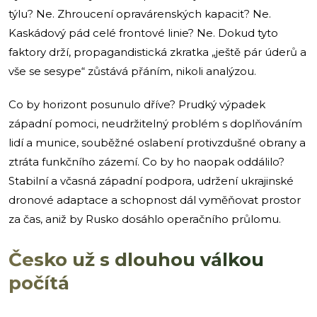
týlu? Ne. Zhroucení opravárenských kapacit? Ne.
Kaskádový pád celé frontové linie? Ne. Dokud tyto
faktory drží, propagandistická zkratka „ještě pár úderů a
vše se sesype“ zůstává přáním, nikoli analýzou.
Co by horizont posunulo dříve? Prudký výpadek
západní pomoci, neudržitelný problém s doplňováním
lidí a munice, souběžné oslabení protivzdušné obrany a
ztráta funkčního zázemí. Co by ho naopak oddálilo?
Stabilní a včasná západní podpora, udržení ukrajinské
dronové adaptace a schopnost dál vyměňovat prostor
za čas, aniž by Rusko dosáhlo operačního průlomu.
Česko už s dlouhou válkou
počítá