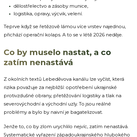
dělostřelectvo a zásoby munice,
logistika, opravy, výcvik, velení.
Teprve když se řetězově lámou více vrstev najednou,
přichází operační kolaps. A to se v létě 2026 neděje.
Co by muselo nastat, a co
zatím nenastává
Z okolních textů Lebeděvova kanálu lze vyčíst, která
rizika považuje za nejbližší: opotřebení ukrajinské
protivzdušné obrany, přetěžování logistiky a tlak na
severovýchodní a východní uzly. To jsou reálné
problémy a bylo by naivní je bagatelizovat.
Jenže to, co by zlom urychlilo nejvíc, zatím nenastává.
Systematické vyřazení západoukrajinského hlubokého