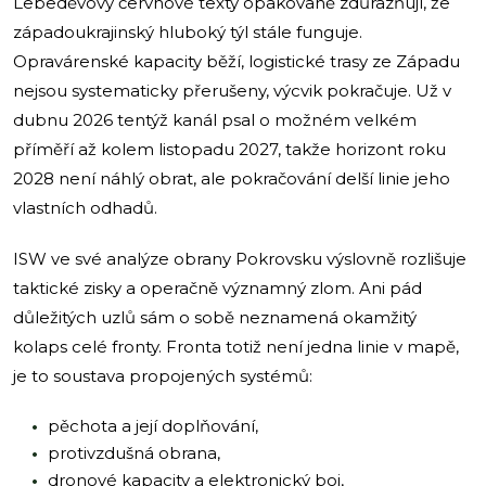
Lebeděvovy červnové texty opakovaně zdůrazňují, že
západoukrajinský hluboký týl stále funguje.
Opravárenské kapacity běží, logistické trasy ze Západu
nejsou systematicky přerušeny, výcvik pokračuje. Už v
dubnu 2026 tentýž kanál psal o možném velkém
příměří až kolem listopadu 2027, takže horizont roku
2028 není náhlý obrat, ale pokračování delší linie jeho
vlastních odhadů.
ISW ve své analýze obrany Pokrovsku výslovně rozlišuje
taktické zisky a operačně významný zlom. Ani pád
důležitých uzlů sám o sobě neznamená okamžitý
kolaps celé fronty. Fronta totiž není jedna linie v mapě,
je to soustava propojených systémů:
pěchota a její doplňování,
protivzdušná obrana,
dronové kapacity a elektronický boj,