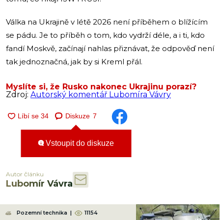
Válka na Ukrajině v létě 2026 není příběhem o blížícím
se pádu. Je to příběh o tom, kdo vydrží déle, a i ti, kdo
fandí Moskvě, začínají nahlas přiznávat, že odpověď není
tak jednoznačná, jak by si Kreml přál.
Myslíte si, že Rusko nakonec Ukrajinu porazí?
Zdroj:
Autorský komentář Lubomíra Vávry
Diskuze
7
Vstoupit do diskuze
Autor článku
Lubomír Vávra
Pozemní technika
|
11154