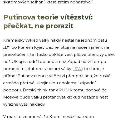
systémových selhání, která zatím nenastávají.
Putinova teorie vítězství:
přečkat, ne prorazit
Kremelský výklad války nikdy nestál na jednom datu
„D“, po kterém Kyjev padne. Stojí na něčem jiném, na
přesvědčení, že Rusko dokáže vést plíživé ofenzivy déle,
než Ukrajina udrží obranu a než Západ udrží tempo
pomoci. Institut pro studium války (
ISW
) to shrnuje
přímo: Putinova teorie vítězství předpokládá, že ruská
armáda přetrvá ukrajinskou odolnost i západní
podporu. Britský think-tank
RUSI
k tomu dodává, že
Moskva bude válku protahovat, dokud nezačne nést
výrazně vyšší náklady.
V praxi to znamená, že Kreml nesází na jeden