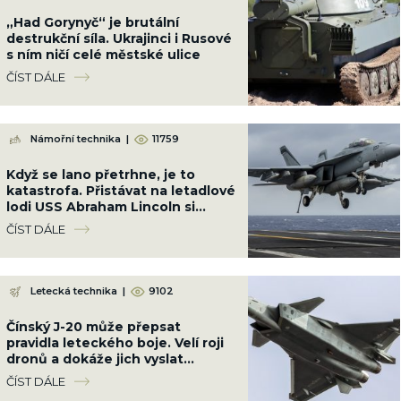
„Had Gorynyč“ je brutální
destrukční síla. Ukrajinci i Rusové
s ním ničí celé městské ulice
ČÍST DÁLE
Námořní technika
|
11759
Když se lano přetrhne, je to
katastrofa. Přistávat na letadlové
lodi USS Abraham Lincoln si
troufnou jenom ti nejlepší piloti
ČÍST DÁLE
Letecká technika
|
9102
Čínský J-20 může přepsat
pravidla leteckého boje. Velí roji
dronů a dokáže jich vyslat
desítky najednou
ČÍST DÁLE