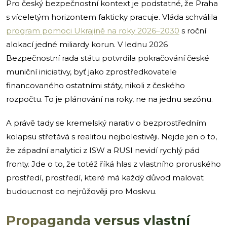
Pro český bezpečnostní kontext je podstatné, že Praha
s víceletým horizontem fakticky pracuje. Vláda schválila
program pomoci Ukrajině na roky 2026–2030
s roční
alokací jedné miliardy korun. V lednu 2026
Bezpečnostní rada státu potvrdila pokračování české
muniční iniciativy, byť jako zprostředkovatele
financovaného ostatními státy, nikoli z českého
rozpočtu. To je plánování na roky, ne na jednu sezónu.
A právě tady se kremelský narativ o bezprostředním
kolapsu střetává s realitou nejbolestivěji. Nejde jen o to,
že západní analytici z ISW a RUSI nevidí rychlý pád
fronty. Jde o to, že totéž říká hlas z vlastního proruského
prostředí, prostředí, které má každý důvod malovat
budoucnost co nejrůžověji pro Moskvu.
Propaganda versus vlastní