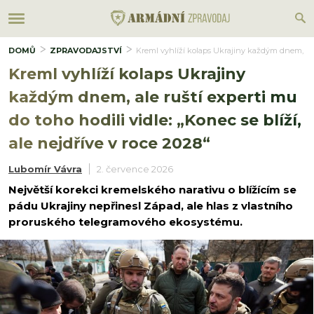
DOMŮ
ZPRAVODAJSTVÍ
Kreml vyhlíží kolaps Ukrajiny každým dnem, ale ru
Kreml vyhlíží kolaps Ukrajiny
každým dnem, ale ruští experti mu
do toho hodili vidle: „Konec se blíží,
ale nejdříve v roce 2028“
Lubomír Vávra
2. července 2026
Největší korekci kremelského narativu o blížícím se
pádu Ukrajiny nepřinesl Západ, ale hlas z vlastního
proruského telegramového ekosystému.