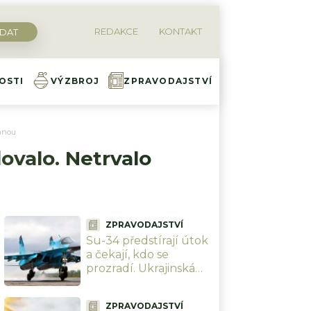
REDAKCE
KONTAKT
OSTI
VÝZBROJ
ZPRAVODAJSTVÍ
ranou
ovalo. Netrvalo
ZPRAVODAJSTVÍ
Su-34 předstírají útok
a čekají, kdo se
prozradí. Ukrajinská
PVO padá do pasti,
Rusové přišli na
ZPRAVODAJSTVÍ
důmyslnou taktiku