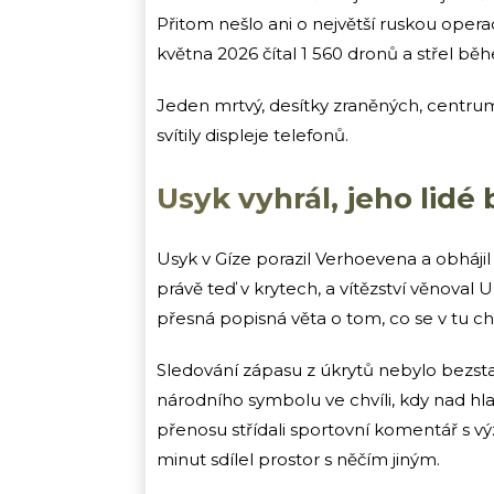
Přitom nešlo ani o největší ruskou oper
května 2026 čítal 1 560 dronů a střel bě
Jeden mrtvý, desítky zraněných, centrum
svítily displeje telefonů.
Usyk vyhrál, jeho lidé
Usyk v Gíze porazil Verhoevena a obhájil 
právě teď v krytech, a vítězství věnoval 
přesná popisná věta o tom, co se v tu chví
Sledování zápasu z úkrytů nebylo bezsta
národního symbolu ve chvíli, kdy nad hla
přenosu střídali sportovní komentář s vý
minut sdílel prostor s něčím jiným.