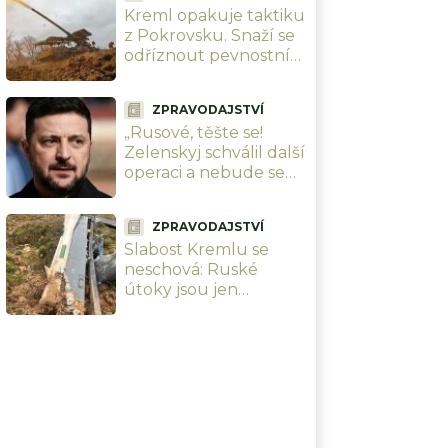
Kreml opakuje taktiku
z Pokrovsku. Snaží se
odříznout pevnostní
pás od zbytku
Ukrajiny, než ho dorazí
ZPRAVODAJSTVÍ
„Rusové, těšte se!
Zelenskyj schválil další
operaci a nebude se
vám líbit.“
Systematické ničení
ZPRAVODAJSTVÍ
zla pokračuje
Slabost Kremlu se
neschová: Ruské
útoky jsou jen
zoufalou reakcí na
úspěšné ukrajinské
údery v zázemí