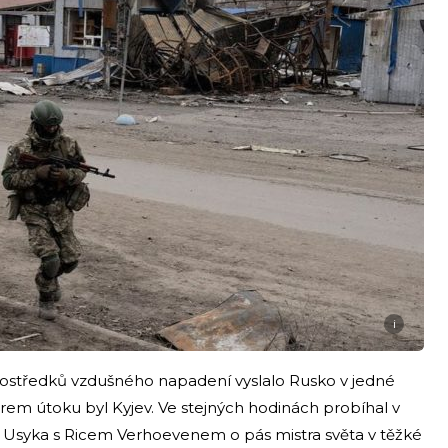
i
 prostředků vzdušného napadení vyslalo Rusko v jedné
ěrem útoku byl Kyjev. Ve stejných hodinách probíhal v
a Usyka s Ricem Verhoevenem o pás mistra světa v těžké