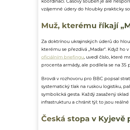
koordinaci. Časový souběh je ale nesporný 
vzájemné údery do hloubky prakticky so
Muž, kterému říkají „
Za doktrínou ukrajinských úderů do hloubk
kterému se přezdívá „Maďar“. Když ho v
oficiálním briefingu
, uvedl číslo, které 
procenta armády, ale podílela se na 35 
Brovdi v rozhovoru pro BBC popsal strat
systematický tlak na ruskou logistiku, pa
symbolická gesta. Každý zasažený sklad
infrastrukturu a chránit týl; to jsou reálné
Česká stopa v Kyjevě 