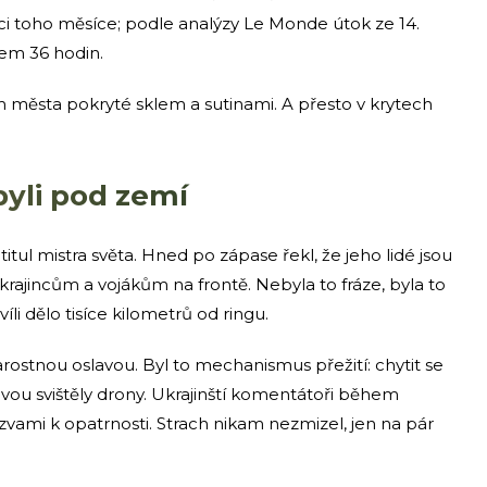
aci toho měsíce; podle analýzy Le Monde útok ze 14.
hem 36 hodin.
 města pokryté sklem a sutinami. A přesto v krytech
 byli pod zemí
titul mistra světa. Hned po zápase řekl, že jeho lidé jsou
Ukrajincům a vojákům na frontě. Nebyla to fráze, byla to
li dělo tisíce kilometrů od ringu.
rostnou oslavou. Byl to mechanismus přežití: chytit se
vou svištěly drony. Ukrajinští komentátoři během
zvami k opatrnosti. Strach nikam nezmizel, jen na pár