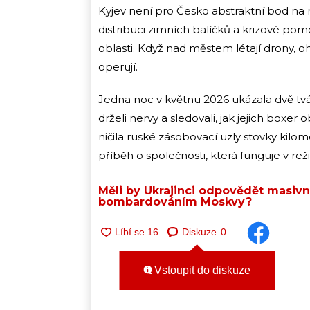
Kyjev není pro Česko abstraktní bod na m
distribuci zimních balíčků a krizové po
oblasti. Když nad městem létají drony, oh
operují.
Jedna noc v květnu 2026 ukázala dvě tvář
drželi nervy a sledovali, jak jejich boxe
ničila ruské zásobovací uzly stovky kilom
příběh o společnosti, která funguje v re
Měli by Ukrajinci odpovědět masiv
bombardováním Moskvy?
Diskuze
0
Vstoupit do diskuze