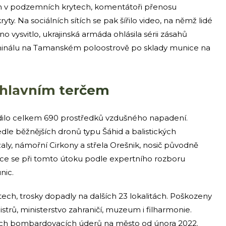
ech v podzemních krytech, komentátoři přenosu
ty. Na sociálních sítích se pak šířilo video, na němž lidé
 vysvitlo, ukrajinská armáda ohlásila sérii zásahů
minálu na Tamanském poloostrově po sklady munice na
l hlavním terčem
adilo celkem 690 prostředků vzdušného napadení.
dle běžnějších dronů typu Šáhid a balistických
žaly, námořní Cirkony a střela Orešnik, nosič původně
vice se při tomto útoku podle expertního rozboru
nic.
ch, trosky dopadly na dalších 23 lokalitách. Poškozeny
trů, ministerstvo zahraničí, muzeum i filharmonie.
dších bombardovacích úderů na město od února 2022.