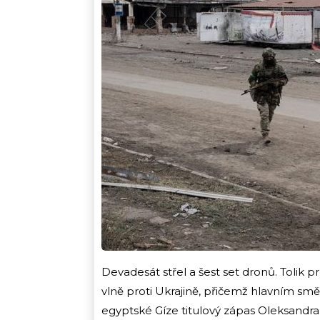
Devadesát střel a šest set dronů. Tolik
vlně proti Ukrajině, přičemž hlavním sm
egyptské Gíze titulový zápas Oleksandr