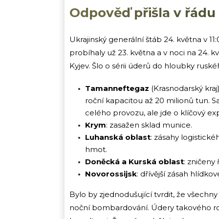
Odpověď přišla v řádu
Ukrajinský generální štáb 24. května v 11
probíhaly už 23. května a v noci na 24. 
Kyjev. Šlo o sérii úderů do hloubky rusk
Tamanneftegaz
(Krasnodarský kra
roční kapacitou až 20 milionů tun
celého provozu, ale jde o klíčový e
Krym
: zasažen sklad munice.
Luhanská oblast
: zásahy logistick
hmot.
Doněcká a Kurská oblast
: zničeny
Novorossijsk
: dřívější zásah hlídko
Bylo by zjednodušující tvrdit, že všechn
noční bombardování. Údery takového roz