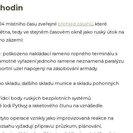
 hodin
:04 místního času zveřejnil
přehled zásahů
, které
května, tedy ve stejném časovém okně jako ruský útok na
ého zázemí:
j): poškozeno nakládací rameno ropného terminálu s
. Samotné vyřazení jednoho ramene neznamená paralýzu
xportní uzel napojený na zásobování armády.
ého skladu, dalšího skladu munice a skladu pohonných
 řídicí body ruských bezpilotních systémů.
vé lodi Pytlivyj a raketového člunu na vznášedle.
y tyto operace vznikly jako improvizovaná reakce na
sahu vyžadují přípravu: průzkum, plánování,