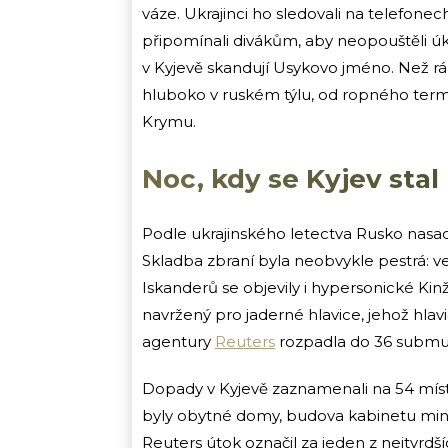
váze. Ukrajinci ho sledovali na telefon
připomínali divákům, aby neopouštěli úkry
v Kyjevě skandují Usykovo jméno. Než ráno
hluboko v ruském týlu, od ropného ter
Krymu.
Noc, kdy se Kyjev sta
Podle ukrajinského letectva Rusko nas
Skladba zbraní byla neobvykle pestrá: ve
Iskanderů se objevily i hypersonické Kin
navržený pro jaderné hlavice, jehož hla
agentury
Reuters
rozpadla do 36 submu
Dopady v Kyjevě zaznamenali na 54 míste
byly obytné domy, budova kabinetu minis
Reuters útok označil za jeden z nejtvr