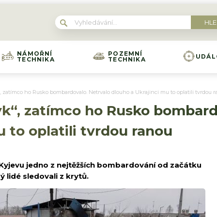
NÁMOŘNÍ
POZEMNÍ
UDÁL
TECHNIKA
TECHNIKA
, zatímco ho Rusko bombardovalo. Netrvalo dlouho a Ukrajinci mu to oplatili tvrdou 
yk“, zatímco ho Rusko bombard
 to oplatili tvrdou ranou
a Kyjevu jedno z nejtěžších bombardování od začátku
 lidé sledovali z krytů.