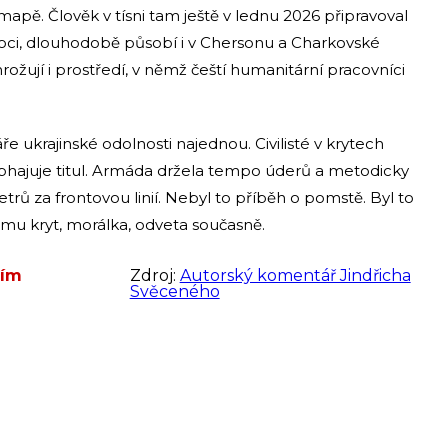
apě. Člověk v tísni tam ještě v lednu 2026 připravoval
moci, dlouhodobě působí i v Chersonu a Charkovské
rožují i prostředí, v němž čeští humanitární pracovníci
e ukrajinské odolnosti najednou. Civilisté v krytech
r obhajuje titul. Armáda držela tempo úderů a metodicky
etrů za frontovou linií. Nebyl to příběh o pomstě. Byl to
žimu kryt, morálka, odveta současně.
ním
Zdroj:
Autorský komentář Jindřicha
Svěceného