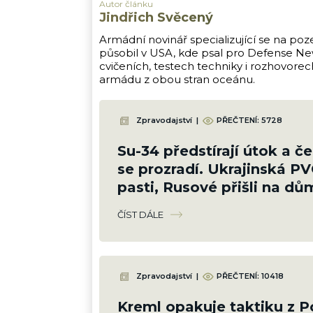
Autor článku
Jindřich Svěcený
Armádní novinář specializující se na poz
působil v USA, kde psal pro Defense New
cvičeních, testech techniky i rozhovore
armádu z obou stran oceánu.
Zpravodajství
|
PŘEČTENÍ:
5728
Su-34 předstírají útok a če
se prozradí. Ukrajinská P
pasti, Rusové přišli na d
taktiku
ČÍST DÁLE
Zpravodajství
|
PŘEČTENÍ:
10418
Kreml opakuje taktiku z P