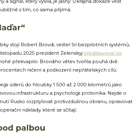
a signál, který vysílá, je jasný: Ukrajina dokáže vést
uběžně s tím, co sama přijímá.
Maďar“
y stojí Robert Brovdi, velitel Sil bezpilotních systémů,
 listopadu 2025 prezident Zelenskyj
představoval na
mnohé překvapilo: Brovdiho větev tvořila pouhá dvě
procentech ničení a poškození nepřátelských cílů.
egii úderů do hloubky 1 500 až 2 000 kilometrů jako
livovou infrastrukturu a psychologii protivníka. Nejde o
 nutí Rusko rozptylovat protivzdušnou obranu, opravovat
 operační náklady, které se sčítají.
pod palbou