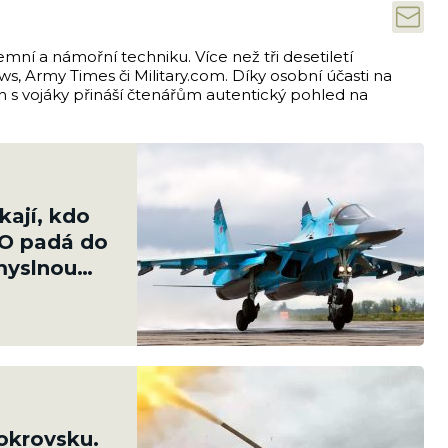
emní a námořní techniku. Více než tři desetiletí
s, Army Times či Military.com. Díky osobní účasti na
ch s vojáky přináší čtenářům autentický pohled na
kají, kdo
VO padá do
ůmyslnou
okrovsku.