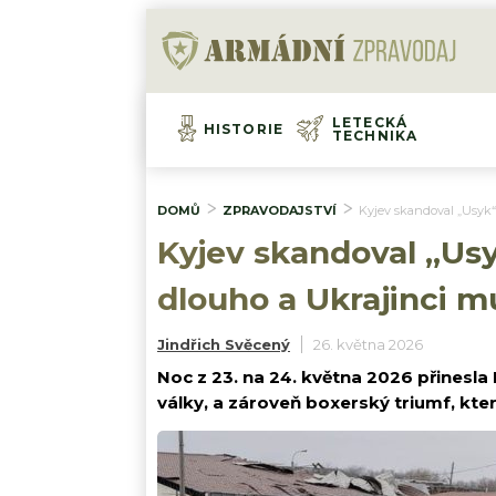
LETECKÁ
HISTORIE
TECHNIKA
DOMŮ
ZPRAVODAJSTVÍ
Kyjev skandoval „Usyk“
Kyjev skandoval „Us
dlouho a Ukrajinci mu
Jindřich Svěcený
26. května 2026
Noc z 23. na 24. května 2026 přinesl
války, a zároveň boxerský triumf, který