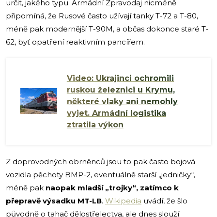
určit, jakého typu. Armádní Zpravodaj nicméně
připomíná, že Rusové často užívají tanky T-72 a T-80,
méně pak modernější T-90M, a občas dokonce staré T-
62, byť opatření reaktivním pancířem.
Video: Ukrajinci ochromili
ruskou železnici u Krymu,
některé vlaky ani nemohly
vyjet. Armádní logistika
ztratila výkon
Z doprovodných obrněnců jsou to pak často bojová
vozidla pěchoty BMP-2, eventuálně starší „jedničky“,
méně pak
naopak mladší „trojky“, zatímco k
přepravě výsadku MT-LB
.
Wikipedia
uvádí, že šlo
původně o tahač dělostřelectva, ale dnes slouží