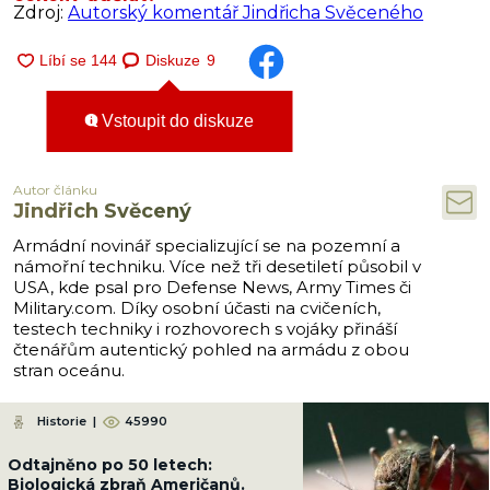
Zdroj:
Autorský komentář Jindřicha Svěceného
Diskuze
9
Vstoupit do diskuze
Autor článku
Jindřich Svěcený
Armádní novinář specializující se na pozemní a
námořní techniku. Více než tři desetiletí působil v
USA, kde psal pro Defense News, Army Times či
Military.com. Díky osobní účasti na cvičeních,
testech techniky i rozhovorech s vojáky přináší
čtenářům autentický pohled na armádu z obou
stran oceánu.
Historie
|
45990
Odtajněno po 50 letech:
Biologická zbraň Američanů.