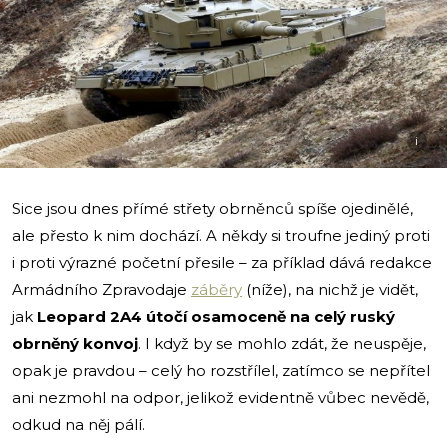
i
Sice jsou dnes přímé střety obrněnců spíše ojedinělé,
ale přesto k nim dochází. A někdy si troufne jediný proti
i proti výrazné početní přesile – za příklad dává redakce
Armádního Zpravodaje
záběry
(níže), na nichž je vidět,
jak
Leopard 2A4 útočí osamoceně na celý ruský
obrněný konvoj
. I když by se mohlo zdát, že neuspěje,
opak je pravdou – celý ho rozstřílel, zatímco se nepřítel
ani nezmohl na odpor, jelikož evidentně vůbec nevědě,
odkud na něj pálí.