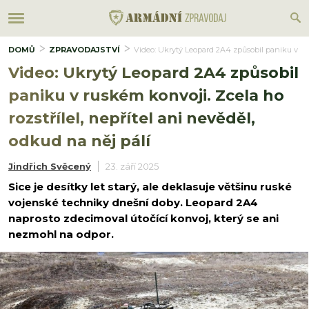
DOMŮ
ZPRAVODAJSTVÍ
Video: Ukrytý Leopard 2A4 způsobil paniku v rusk
Video: Ukrytý Leopard 2A4 způsobil
paniku v ruském konvoji. Zcela ho
rozstřílel, nepřítel ani nevěděl,
odkud na něj pálí
Jindřich Svěcený
23. září 2025
Sice je desítky let starý, ale deklasuje většinu ruské
vojenské techniky dnešní doby. Leopard 2A4
naprosto zdecimoval útočící konvoj, který se ani
nezmohl na odpor.