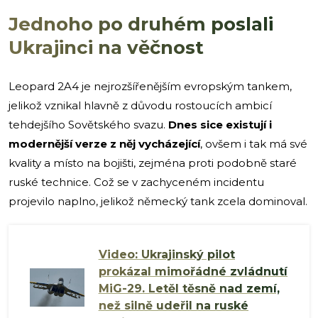
Jednoho po druhém poslali
Ukrajinci na věčnost
Leopard 2A4 je nejrozšířenějším evropským tankem,
jelikož vznikal hlavně z důvodu rostoucích ambicí
tehdejšího Sovětského svazu.
Dnes sice existují i
modernější verze z něj vycházející
, ovšem i tak má své
kvality a místo na bojišti, zejména proti podobně staré
ruské technice. Což se v zachyceném incidentu
projevilo naplno, jelikož německý tank zcela dominoval.
Video: Ukrajinský pilot
prokázal mimořádné zvládnutí
MiG-29. Letěl těsně nad zemí,
než silně udeřil na ruské