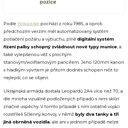
pozice
Podle
Wikipedie
pochází z roku 1985, a oproti
předchozím verzím měl automatizovaný systém
potlačení požáru a výbuchu, plně
digitální systém
řízení palby schopný zvládnout nové typy munice
, a
také vylepšenou věž s plochým
titanovým/wolframovým pancířem. Jeho 120mm kanon
s hladkým vývrtem je přitom dodnes schopen ničit to
nejlepší, co se objeví.
Ukrajinská armáda dostala Leopardů 2A4 více než 70, a
dle mnoha vizuálně podložených případů s nimi sklízí
značné úspěchy. V tomto případě s ním ostatně vojáci
rozstříleli 5členný konvoj, v němž
byly dva tanky a tři
jiná obrněná vozidla
, ale ani v jednom případě nelze