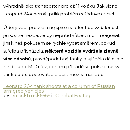
výhradně jako transportér pro až 11 vojáků. Jak vidno,
Leopard 2A4 neměl příliš problém s žádným z nich.
Údery vedl přesně a nejspíše na dlouhou vzdálenost,
jelikož se nezdá, že by nepřítel vůbec mohl reagovat
jinak než pokusem se rychle vydat směrem, odkud
střelba přicházela.
Některá vozidla vydržela zjevně
více zásahů
, pravděpodobně tanky, a ujížděla dále, ale
ne dlouho. Možná v jednom případě se pokusil ruský
tank palbu opětovat, ale dost možná naslepo.
Leopard 2A4 tank shoots at a column of Russian
armored vehicles
by
u/macktruck6666
in
CombatFootage