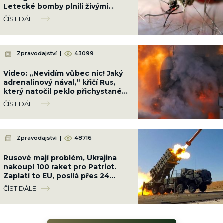
Letecké bomby plnili živými
komáry a shazovali je na
ČÍST DÁLE
obydlené čtvrti
Zpravodajství
|
43099
Video: „Nevidím vůbec nic! Jaký
adrenalinový nával,“ křičí Rus,
který natočil peklo přichystané
Ukrajinci cestou na Krym
ČÍST DÁLE
Zpravodajství
|
48716
Rusové mají problém, Ukrajina
nakoupí 100 raket pro Patriot.
Zaplatí to EU, posílá přes 24
miliard Kč
ČÍST DÁLE