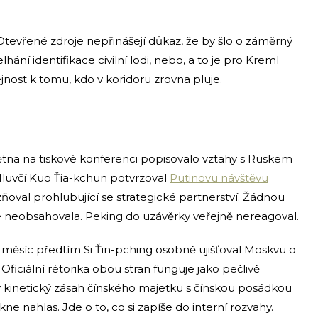
cenu nesrovnatelně vyšší.
detail,
který
se
Otevřené zdroje nepřinášejí důkaz, že by šlo o záměrný
v
lhání identifikace civilní lodi, nebo, a to je pro Kreml
prvních
jnost k tomu, kdo v koridoru zrovna pluje.
hodinách
po
útoku
ztrácel:
KSL
DEYANG
května na tiskové konferenci popisovalo vztahy s Ruskem
neplula
. Mluvčí Kuo Ťia-kchun potvrzoval
Putinovu návštěvu
pod
čínskou
ňoval prohlubující se strategické partnerství. Žádnou
vlajkou.
e neobsahovala. Peking do uzávěrky veřejně nereagoval.
Registrov
přístavem
 měsíc předtím Si Ťin-pching osobně ujišťoval Moskvu o
je
Majuro
 Oficiální rétorika obou stran funguje jako pečlivě
na
ý kinetický zásah čínského majetku s čínskou posádkou
Marshallo
ne nahlas. Jde o to, co si zapíše do interní rozvahy.
ostrovech,