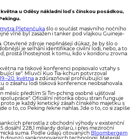
. května u Oděsy nákladní loď s čínskou posádkou,
Pekingu.
Dmytra Pletenčuka
šlo o součást masivního nočního
jné vlně byl zasažen i tanker pod vlajkou Guineje-
. Otevřené zdroje nepřinášejí důkaz, že by šlo o
nější je selhání identifikace civilní lodi, nebo, a to
ď, prostá lhostejnost k tomu, kdo v koridoru zrovna
. května na tiskové konferenci popisovalo vztahy s
bující se". Mluvčí Kuo Ťia-kchun potvrzoval
9.–20. května
a zdůrazňoval prohlubující se
ku o zásahu lodi tisková konference neobsahovala.
l.
en měsíc předtím Si Ťin-pching osobně ujišťoval
 spolupráce". Oficiální rétorika obou stran funguje
 proto je každý kinetický zásah čínského majetku s
 o to, co Peking řekne nahlas. Jde o to, co si zapíše
sankcích přerostla z obchodní výhody v existenční
 dosáhl 228,1 miliardy dolarů, i přes meziroční
omická suma. Podle údajů citovaných
Bloombergem
ch dovozů sankcionovaných technologií. Materiál