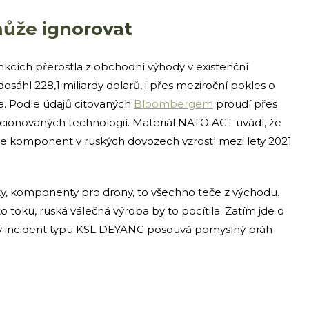
klasická
„vlajka
může ignorovat
výhodnosti
jakou
používají
nkcích přerostla z obchodní výhody v existenční
tisíce
osáhl 228,1 miliardy dolarů, i přes meziroční pokles o
obchodníc
lodí
a. Podle údajů citovaných
Bloombergem
proudí přes
po
cionovaných technologií. Materiál NATO ACT uvádí, že
celém
use komponent v ruských dovozech vzrostl mezi lety 2021
světě.
Čínský
je
vlastník
tky, komponenty pro drony, to všechno teče z východu.
a
čínská
o toku, ruská válečná výroba by to pocítila. Zatím jde o
je
ždý incident typu KSL DEYANG posouvá pomyslný práh
posádka.
Podle