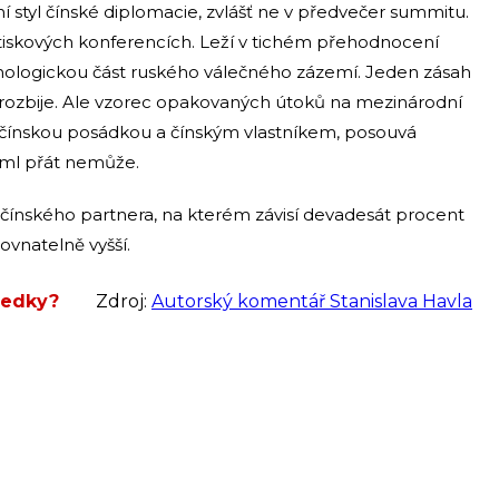
í styl čínské diplomacie, zvlášť ne v předvečer summitu.
 tiskových konferencích. Leží v tichém přehodnocení
nologickou část ruského válečného zázemí. Jeden zásah
erozbije. Ale vzorec opakovaných útoků na mezinárodní
 čínskou posádkou a čínským vlastníkem, posouvá
eml přát nemůže.
a čínského partnera, na kterém závisí devadesát procent
vnatelně vyšší.
sledky?
Zdroj:
Autorský komentář Stanislava Havla