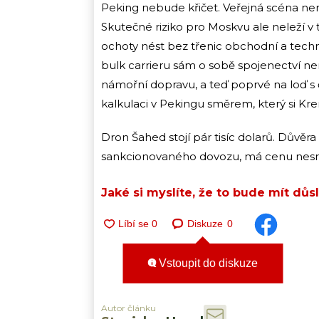
Peking nebude křičet. Veřejná scéna nen
Skutečné riziko pro Moskvu ale neleží v
ochoty nést bez třenic obchodní a tech
bulk carrieru sám o sobě spojenectví n
námořní dopravu, a teď poprvé na loď s
kalkulaci v Pekingu směrem, který si Kr
Dron Šahed stojí pár tisíc dolarů. Důvěr
sankcionovaného dovozu, má cenu nesro
Jaké si myslíte, že to bude mít dů
Diskuze
0
Vstoupit do diskuze
Autor článku