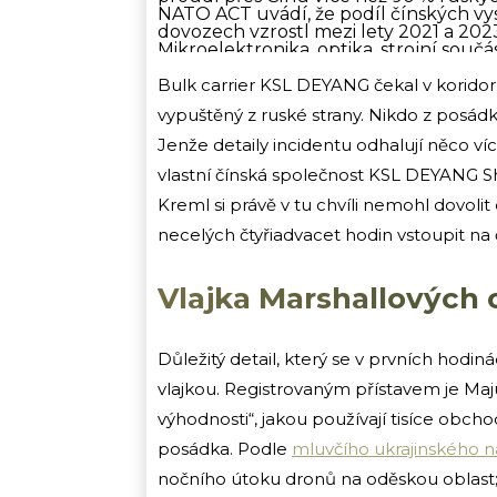
NATO ACT uvádí, že podíl čínských vy
dovozech vzrostl mezi lety 2021 a 202
Mikroelektronika, optika, strojní sou
východu. Kdyby Peking přibrzdil byť j
pocítila. Zatím jde o hypotézu, ne o 
Bulk carrier KSL DEYANG čekal v koridor
posouvá pomyslný práh čínské trpělivo
vypuštěný z ruské strany. Nikdo z posádk
Systém, ne výjimka
KSL DEYANG není izolovaný případ. Je
Jenže detaily incidentu odhalují něco ví
poškodily civilní lodě pod vlajkami S
Libérie i Nauru:
vlastní čínská společnost KSL DEYANG Shi
9. ledna
– dvě cizí plavidla u Oděsy, s
Kreml si právě v tu chvíli nemohl dovoli
4. března
– panamská loď v přístavu 
14. dubna
– panamská loď v Izmailu a l
necelých čtyřiadvacet hodin vstoupit na
27. dubna
– loď Ramco pod vlajkou Na
18. května
– KSL DEYANG, Marshallovy o
Ukrajinský námořní koridor přitom za 
Vlajka Marshallových 
53 zemí. Čínský zájem o ukrajinskou ž
export do Číny v roce 2025 činil 1,81 m
těchto vodách nejsou anomálií, jsou 
Co si Moskva nemůže dovolit
Důležitý detail, který se v prvních hod
Peking nebude křičet. Veřejná scéna ne
summitu. Skutečné riziko pro Moskvu a
vlajkou. Registrovaným přístavem je Maju
přehodnocení ochoty nést bez třenic
výhodnosti“, jakou používají tisíce obchod
zázemí. Jeden zásah bulk carrieru sám
opakovaných útoků na mezinárodní ná
posádka. Podle
mluvčího ukrajinského 
posádkou a čínským vlastníkem, posou
nemůže.
nočního útoku dronů na oděskou oblast; v
Dron Šahed stojí pár tisíc dolarů. Dův