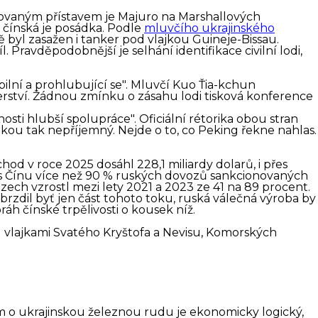
trovaným přístavem je Majuro na Marshallových
 a čínská je posádka. Podle
mluvčího ukrajinského
 byl zasažen i tanker pod vlajkou Guineje-Bissau.
 Pravděpodobnější je selhání identifikace civilní lodi,
bilní a prohlubující se". Mluvčí Kuo Ťia-kchun
erství. Žádnou zmínku o zásahu lodi tisková konference
sti hlubší spolupráce". Oficiální rétorika obou stran
kou tak nepříjemný. Nejde o to, co Peking řekne nahlas.
od v roce 2025 dosáhl 228,1 miliardy dolarů, i přes
s Čínu více než 90 % ruských dovozů sankcionovaných
ech vzrostl mezi lety 2021 a 2023 ze 41 na 89 procent.
brzdil byť jen část tohoto toku, ruská válečná výroba by
áh čínské trpělivosti o kousek níž.
d vlajkami Svatého Kryštofa a Nevisu, Komorských
em o ukrajinskou železnou rudu je ekonomicky logický,