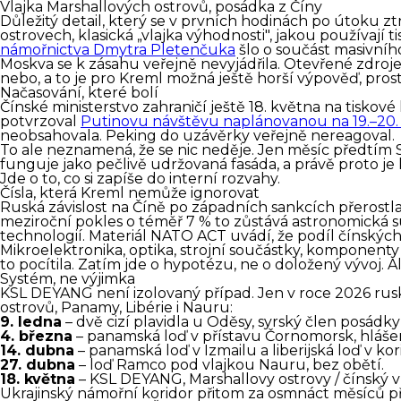
Vlajka Marshallových ostrovů, posádka z Číny
Důležitý detail, který se v prvních hodinách po útoku 
ostrovech, klasická „vlajka výhodnosti", jakou používají 
námořnictva Dmytra Pletenčuka
šlo o součást masivníh
Moskva se k zásahu veřejně nevyjádřila. Otevřené zdroje n
nebo, a to je pro Kreml možná ještě horší výpověď, prost
Načasování, které bolí
Čínské ministerstvo zahraničí ještě 18. května na tiskov
potvrzoval
Putinovu návštěvu naplánovanou na 19.–20.
neobsahovala. Peking do uzávěrky veřejně nereagoval.
To ale neznamená, že se nic neděje. Jen měsíc předtím Si
funguje jako pečlivě udržovaná fasáda, a právě proto je
Jde o to, co si zapíše do interní rozvahy.
Čísla, která Kreml nemůže ignorovat
Ruská závislost na Číně po západních sankcích přerostla 
meziroční pokles o téměř 7 % to zůstává astronomická 
technologií. Materiál NATO ACT uvádí, že podíl čínskýc
Mikroelektronika, optika, strojní součástky, komponenty
to pocítila. Zatím jde o hypotézu, ne o doložený vývoj.
Systém, ne výjimka
KSL DEYANG není izolovaný případ. Jen v roce 2026 rusk
ostrovů, Panamy, Libérie i Nauru:
9. ledna
– dvě cizí plavidla u Oděsy, syrský člen posádky 
4. března
– panamská loď v přístavu Čornomorsk, hláše
14. dubna
– panamská loď v Izmailu a liberijská loď v kor
27. dubna
– loď Ramco pod vlajkou Nauru, bez obětí.
18. května
– KSL DEYANG, Marshallovy ostrovy / čínský vl
Ukrajinský námořní koridor přitom za osmnáct měsíců př