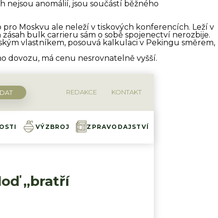
ách nejsou anomálií, jsou součástí běžného
 pro Moskvu ale neleží v tiskových konferencích. Leží v
ásah bulk carrieru sám o sobě spojenectví nerozbije.
ským vlastníkem, posouvá kalkulaci v Pekingu směrem,
ého dovozu, má cenu nesrovnatelně vyšší.
REDAKCE
KONTAKT
OSTI
VÝZBROJ
ZPRAVODAJSTVÍ
oď „bratří