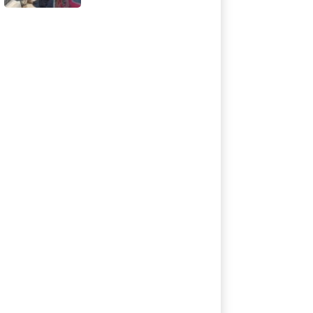
Přes 300 tisíc Kč za
vojáka, záda jí kryl
policista