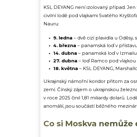
KSL DEYANG není izolovaný případ. Jen 
civilní lodě pod vlajkami Svatého Kryšto
Nauru:
9. ledna
– dvě cizí plavidla u Oděsy, 
4. března
– panamská loď v přístavu
14. dubna
– panamská loď v Izmailu a
27. dubna
– loď Ramco pod vlajkou 
18. května
– KSL DEYANG, Marshallovy
Ukrajinský námořní koridor přitom za os
zemí. Čínský zájem o ukrajinskou železn
v roce 2025 činil 1,81 miliardy dolarů. L
anomálií, jsou součástí běžného meziná
Co si Moskva nemůže 