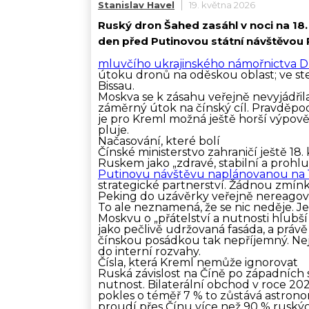
Stanislav Havel
19. května 2026
Ruský dron Šahed zasáhl v noci na 18
den před Putinovou státní návštěvou 
mluvčího ukrajinského námořnictva 
útoku dronů na oděskou oblast; ve ste
Bissau.
Moskva se k zásahu veřejně nevyjádřila
záměrný útok na čínský cíl. Pravděpodob
je pro Kreml možná ještě horší výpově
pluje.
Načasování, které bolí
Čínské ministerstvo zahraničí ještě 18
Ruskem jako „zdravé, stabilní a prohlu
Putinovu návštěvu naplánovanou na 1
strategické partnerství. Žádnou zmín
Peking do uzávěrky veřejně nereagova
To ale neznamená, že se nic neděje. J
Moskvu o „přátelství a nutnosti hlubší
jako pečlivě udržovaná fasáda, a právě
čínskou posádkou tak nepříjemný. Nejde
do interní rozvahy.
Čísla, která Kreml nemůže ignorovat
Ruská závislost na Číně po západních 
nutnost. Bilaterální obchod v roce 2025
pokles o téměř 7 % to zůstává astron
proudí přes Čínu více než 90 % ruský