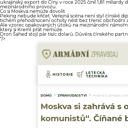
ukrajinský export do Číny v roce 2025 činil 1,81 miliard
mezinárodního provozu.
Co si Moskva nemůže dovolit
Peking nebude křičet. Veřejná scéna není styl čínské di
tichém přehodnocení ochoty nést bez třenic obchodní a
Ale vzorec opakovaných útoků na mezinárodní námořní 
který si Kreml přát nemůže.
Dron Šahed stojí pár tisíc dolarů. Důvěra čínského par
"/>
LETECKÁ
HISTORIE
TECHNIKA
DOMŮ
ZPRAVODAJSTVÍ
Moskva si zahrává s oh
Moskva si zahrává s 
komunistů“. Číňané 