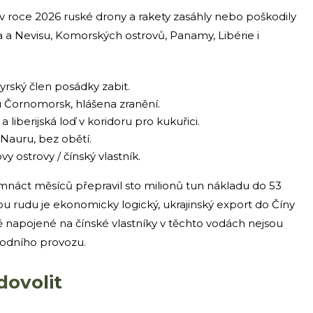
v roce 2026 ruské drony a rakety zasáhly nebo poškodily
fa a Nevisu, Komorských ostrovů, Panamy, Libérie i
syrský člen posádky zabit.
 Čornomorsk, hlášena zranění.
 liberijská loď v koridoru pro kukuřici.
Nauru, bez obětí.
 ostrovy / čínský vlastník.
mnáct měsíců přepravil sto milionů tun nákladu do 53
ou rudu je ekonomicky logický, ukrajinský export do Číny
odě napojené na čínské vlastníky v těchto vodách nejsou
rodního provozu.
dovolit