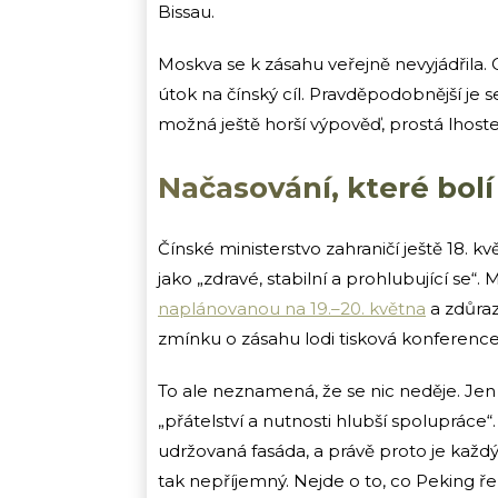
Bissau.
procent sankcionovaného dovozu, má 
Moskva se k zásahu veřejně nevyjádřila. 
útok na čínský cíl. Pravděpodobnější je se
možná ještě horší výpověď, prostá lhoste
Načasování, které bolí
Čínské ministerstvo zahraničí ještě 18. 
jako „zdravé, stabilní a prohlubující se“
naplánovanou na 19.–20. května
a zdůraz
zmínku o zásahu lodi tisková konferenc
To ale neznamená, že se nic neděje. Jen
„přátelství a nutnosti hlubší spolupráce“.
udržovaná fasáda, a právě proto je každ
tak nepříjemný. Nejde o to, co Peking řek