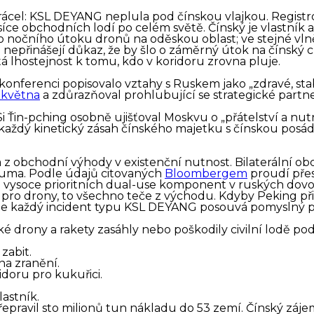
ztrácel: KSL DEYANG neplula pod čínskou vlajkou. Regis
tisíce obchodních lodí po celém světě. Čínský je vlastník
o nočního útoku dronů na oděskou oblast; ve stejné vlně
epřinášejí důkaz, že by šlo o záměrný útok na čínský cíl.
á lhostejnost k tomu, kdo v koridoru zrovna pluje.
é konferenci popisovalo vztahy s Ruskem jako „zdravé, sta
 května
a zdůrazňoval prohlubující se strategické partn
 Ťin-pching osobně ujišťoval Moskvu o „přátelství a nutno
 každý kinetický zásah čínského majetku s čínskou posád
z obchodní výhody v existenční nutnost. Bilaterální obch
suma. Podle údajů citovaných
Bloombergem
proudí pře
h vysoce prioritních dual-use komponent v ruských dovoz
 pro drony, to všechno teče z východu. Kdyby Peking při
 Ale každý incident typu KSL DEYANG posouvá pomyslný pr
é drony a rakety zasáhly nebo poškodily civilní lodě po
zabit.
na zranění.
idoru pro kukuřici.
astník.
epravil sto milionů tun nákladu do 53 zemí. Čínský záj