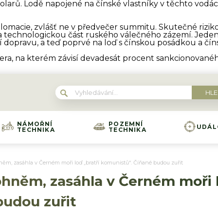
y dolarů. Lodě napojené na čínské vlastníky v těchto vod
plomacie, zvlášť ne v předvečer summitu. Skutečné riziko
 technologickou část ruského válečného zázemí. Jeden z
dopravu, a teď poprvé na loď s čínskou posádkou a čín
tnera, na kterém závisí devadesát procent sankcionovan
NÁMOŘNÍ
POZEMNÍ
UDÁL
TECHNIKA
TECHNIKA
něm, zasáhla v Černém moři loď „bratří komunistů“. Číňané budou zuřit
ohněm, zasáhla v Černém moři l
budou zuřit