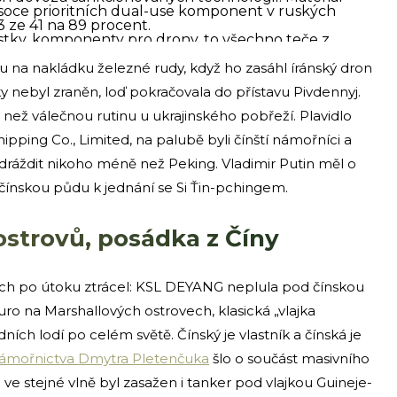
soce prioritních dual-use komponent v ruských
3 ze 41 na 89 procent.
částky, komponenty pro drony, to všechno teče z
en část tohoto toku, ruská válečná výroba by to
doložený vývoj. Ale každý incident typu KSL DEYANG
u na nakládku železné rudy, když ho zasáhl íránský dron
sti o kousek níž.
y nebyl zraněn, loď pokračovala do přístavu Pivdennyj.
n v roce 2026 ruské drony a rakety zasáhly nebo
c než válečnou rutinu u ukrajinského pobřeží. Plavidlo
vatého Kryštofa a Nevisu, Komorských ostrovů, Panamy,
pping Co., Limited, na palubě byli čínští námořníci a
yrský člen posádky zabit.
t dráždit nikoho méně než Peking. Vladimir Putin měl o
Čornomorsk, hlášena zranění.
iberijská loď v koridoru pro kukuřici.
 čínskou půdu k jednání se Si Ťin-pchingem.
uru, bez obětí.
strovy / čínský vlastník.
osmnáct měsíců přepravil sto milionů tun nákladu do
ostrovů, posádka z Číny
eleznou rudu je ekonomicky logický, ukrajinský
iliardy dolarů. Lodě napojené na čínské vlastníky v
součástí běžného mezinárodního provozu.
inách po útoku ztrácel: KSL DEYANG neplula pod čínskou
ní styl čínské diplomacie, zvlášť ne v předvečer
le neleží v tiskových konferencích. Leží v tichém
ro na Marshallových ostrovech, klasická „vlajka
 obchodní a technologickou část ruského válečného
ních lodí po celém světě. Čínský je vlastník a čínská je
 o sobě spojenectví nerozbije. Ale vzorec
mořní dopravu, a teď poprvé na loď s čínskou
námořnictva Dmytra Pletenčuka
šlo o součást masivního
vá kalkulaci v Pekingu směrem, který si Kreml přát
e stejné vlně byl zasažen i tanker pod vlajkou Guineje-
Důležitý
i
ěra čínského partnera, na kterém závisí devadesát