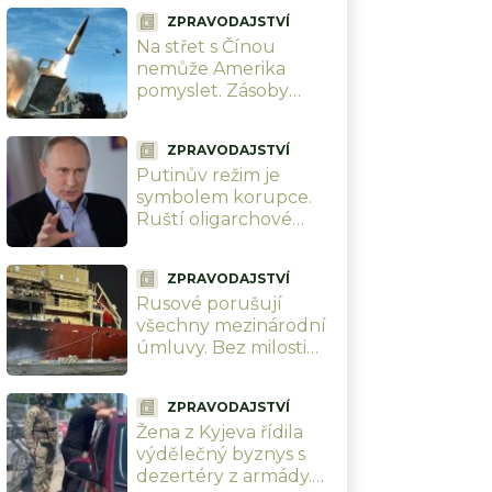
ZPRAVODAJSTVÍ
Na střet s Čínou
nemůže Amerika
pomyslet. Zásoby
raket ATACMS i PrSM
vystřílela za 5 měsíců
ZPRAVODAJSTVÍ
války s Íránem
Putinův režim je
symbolem korupce.
Ruští oligarchové
hrabou miliardy z
obchodních řetězců,
ZPRAVODAJSTVÍ
zatímco farmáři
Rusové porušují
krachují
všechny mezinárodní
úmluvy. Bez milosti
potopili 7 zahraničních
lodí u Oděsy. Zničí tím
ZPRAVODAJSTVÍ
sami sebe
Žena z Kyjeva řídila
výdělečný byznys s
dezertéry z armády.