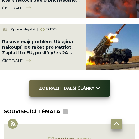
Ukrajinci cestou na Krym
ČÍST DÁLE
Zpravodajství
|
12873
Rusové mají problém, Ukrajina
nakoupí 100 raket pro Patriot.
Zaplatí to EU, posílá přes 24
miliard Kč
ČÍST DÁLE
ZOBRAZIT DALŠÍ ČLÁNKY
SOUVISEJÍCÍ TÉMATA: