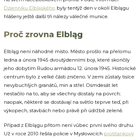
Dzienníku Elbląského
byly tentýž den v okolí Elblągu
hlášeny ještě další tři nálezy válečné munice.
Proč zrovna Elbląg
Elbląg není náhodné místo. Město prošlo na přelomu
ledna a února 1945 dvoutýdenními boji, které skončily
jeho dobytím Rudou armádou 12. února 1945. Historické
centrum bylo z velké části zničeno. V zemi zůstaly tisíce
nevybuchlých granátů, min a střel. Osmdesát let
nestačilo na to, aby se všechny dostaly na povrch;
naopak, některé se dostávají na světlo teprve teď, při
výkopech, stavbách nebo právě při údržbě zeleně.
Případ z Elblągu přitom není vůbec první svého druhu.
Už v roce 2010 řešila policie v Mysłowicích
protitankový