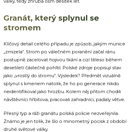
války, tedy zhruba osm desítek let.
Granát, který splynul se
stromem
Klíčový detail celého případu je způsob, jakým munice
„zmizela“. Strom po válečném poranění začal ránu
postupně zacelovat hojivou tkání a cizí těleso během
desetiletí částečně pohltil. Polské zdroje popisují stav
jako „vrostlý do stromu“. Výsledek? Předmět vizuálně
splynul s kmenem natolik, že ho po generace nikdo
neidentifikoval jako hrozbu. Kolem něj přitom chodili
návštěvníci hřbitova, pracovali zahradníci, padaly větve.
Přesný typ a ráži granátu polská policie nezveřejnila.
Známo je jen tolik, že šlo o minometný pocisk z období
druhé světové války.