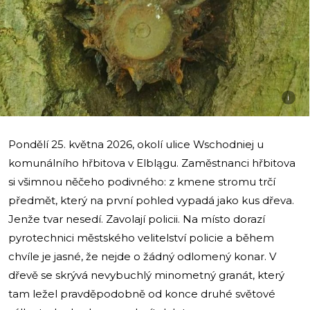
i
Pondělí 25. května 2026, okolí ulice Wschodniej u
komunálního hřbitova v Elblągu. Zaměstnanci hřbitova
si všimnou něčeho podivného: z kmene stromu trčí
předmět, který na první pohled vypadá jako kus dřeva.
Jenže tvar nesedí. Zavolají policii. Na místo dorazí
pyrotechnici městského velitelství policie a během
chvíle je jasné, že nejde o žádný odlomený konar. V
dřevě se skrývá nevybuchlý minometný granát, který
tam ležel pravděpodobně od konce druhé světové