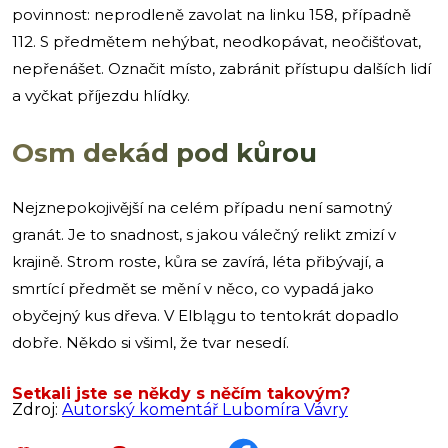
povinnost: neprodleně zavolat na linku 158, případně
112. S předmětem nehýbat, neodkopávat, neočišťovat,
nepřenášet. Označit místo, zabránit přístupu dalších lidí
a vyčkat příjezdu hlídky.
Osm dekád pod kůrou
Nejznepokojivější na celém případu není samotný
granát. Je to snadnost, s jakou válečný relikt zmizí v
krajině. Strom roste, kůra se zavírá, léta přibývají, a
smrtící předmět se mění v něco, co vypadá jako
obyčejný kus dřeva. V Elblągu to tentokrát dopadlo
dobře. Někdo si všiml, že tvar nesedí.
Setkali jste se někdy s něčím takovým?
Zdroj:
Autorský komentář Lubomíra Vávry