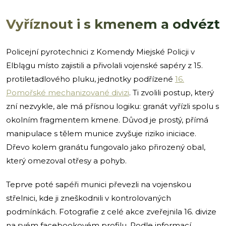
Vyříznout i s kmenem a odvézt
Policejní pyrotechnici z Komendy Miejské Policji v
Elblągu místo zajistili a přivolali vojenské sapéry z 15.
protiletadlového pluku, jednotky podřízené
16.
Pomořské mechanizované divizi
. Ti zvolili postup, který
zní nezvykle, ale má přísnou logiku: granát vyřízli spolu s
okolním fragmentem kmene. Důvod je prostý, přímá
manipulace s tělem munice zvyšuje riziko iniciace.
Dřevo kolem granátu fungovalo jako přirozený obal,
který omezoval otřesy a pohyb.
Teprve poté sapéři munici převezli na vojenskou
střelnici, kde ji zneškodnili v kontrolovaných
podmínkách. Fotografie z celé akce zveřejnila 16. divize
na svém facebookovém profilu. Podle informací