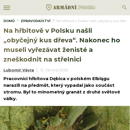
DOMŮ
ZPRAVODAJSTVÍ
Na hřbitově v Polsku našli „obyčejný kus dřeva“
Na hřbitově v Polsku našli
„obyčejný kus dřeva“. Nakonec ho
museli vyřezávat ženisté a
zneškodnit na střelnici
Lubomír Vávra
13. června 2026
Pracovníci hřbitova Dębica v polském Elblągu
narazili na předmět, který vypadal jako součást
stromu. Byl to minometný granát z druhé světové
války.