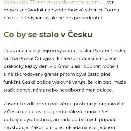
pocisk ráže 37 mm vrostlý do kmene stromu
. I ten
museli zneškodnit na pyrotechnické střelnici. Forma
nálezu je tedy raritní, ale ne bezprecedentní.
Co by se stalo v Česku
Podobné nálezy nejsou výsadou Polska. Pyrotechnická
služba Policie ČR vyjíždí k nálezům válečné munice
prakticky každý den, v průměru asi 1 500krát ročně. I
silně zkorodovaný granát přitom bývá často plně
funkční. Česká policie výslovně varuje, že k iniciaci může
stačit pohyb, náraz nebo neodborná manipulace.
Zásadní rozdíl oproti polskému postupu je organizační:
v Česku celou civilní agendu nálezů munice řeší
policejní pyrotechnici, armáda do běžných případů
nevstupuje. Zákon o munici ukládá nálezci jedinou