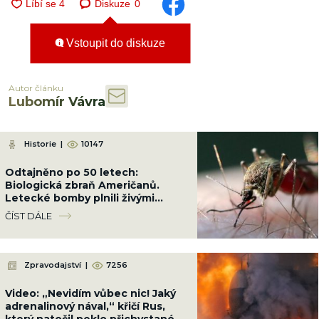
Diskuze
0
Vstoupit do diskuze
Autor článku
Lubomír Vávra
Historie
|
10147
Odtajněno po 50 letech:
Biologická zbraň Američanů.
Letecké bomby plnili živými
komáry a shazovali je na
ČÍST DÁLE
obydlené čtvrti
Zpravodajství
|
7256
Video: „Nevidím vůbec nic! Jaký
adrenalinový nával,“ křičí Rus,
který natočil peklo přichystané