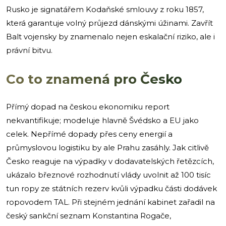
Rusko je signatářem Kodaňské smlouvy z roku 1857,
která garantuje volný průjezd dánskými úžinami. Zavřít
Balt vojensky by znamenalo nejen eskalační riziko, ale i
právní bitvu.
Co to znamená pro Česko
Přímý dopad na českou ekonomiku report
nekvantifikuje; modeluje hlavně Švédsko a EU jako
celek. Nepřímé dopady přes ceny energií a
průmyslovou logistiku by ale Prahu zasáhly. Jak citlivě
Česko reaguje na výpadky v dodavatelských řetězcích,
ukázalo březnové rozhodnutí vlády uvolnit až 100 tisíc
tun ropy ze státních rezerv kvůli výpadku části dodávek
ropovodem TAL. Při stejném jednání kabinet zařadil na
český sankční seznam Konstantina Rogače,