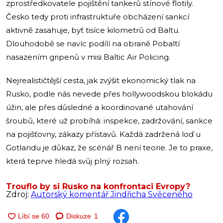
zprostředkovatele pojištění tankerů stínové flotily.
Česko tedy proti infrastruktuře obcházení sankcí
aktivně zasahuje, byť tisíce kilometrů od Baltu.
Dlouhodobě se navíc podílí na obraně Pobaltí
nasazením gripenů v misi Baltic Air Policing.
Nejrealističtější cesta, jak zvýšit ekonomický tlak na
Rusko, podle nás nevede přes hollywoodskou blokádu
úžin, ale přes důsledné a koordinované utahování
šroubů, které už probíhá: inspekce, zadržování, sankce
na pojišťovny, zákazy přístavů. Každá zadržená loď u
Gotlandu je důkaz, že scénář B není teorie. Je to praxe,
která teprve hledá svůj plný rozsah.
Trouflo by si Rusko na konfrontaci Evropy?
Zdroj:
Autorský komentář Jindřicha Svěceného
Diskuze
1