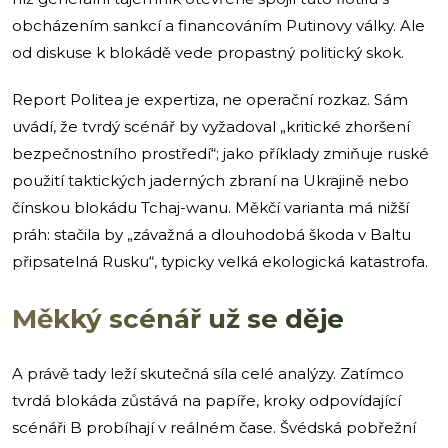
obcházením sankcí a financováním Putinovy války. Ale
od diskuse k blokádě vede propastný politický skok.
Report Politea je expertiza, ne operační rozkaz. Sám
uvádí, že tvrdý scénář by vyžadoval „kritické zhoršení
bezpečnostního prostředí“; jako příklady zmiňuje ruské
použití taktických jaderných zbraní na Ukrajině nebo
čínskou blokádu Tchaj-wanu. Měkčí varianta má nižší
práh: stačila by „závažná a dlouhodobá škoda v Baltu
připsatelná Rusku“, typicky velká ekologická katastrofa.
Měkký scénář už se děje
A právě tady leží skutečná síla celé analýzy. Zatímco
tvrdá blokáda zůstává na papíře, kroky odpovídající
scénáři B probíhají v reálném čase. Švédská pobřežní