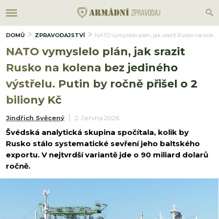
DOMŮ
ZPRAVODAJSTVÍ
NATO vymyslelo plán, jak srazit Rusko na kolena 
NATO vymyslelo plán, jak srazit
Rusko na kolena bez jediného
výstřelu. Putin by ročně přišel o 2
biliony Kč
Jindřich Svěcený
2. června 2026
Švédská analytická skupina spočítala, kolik by
Rusko stálo systematické sevření jeho baltského
exportu. V nejtvrdší variantě jde o 90 miliard dolarů
ročně.