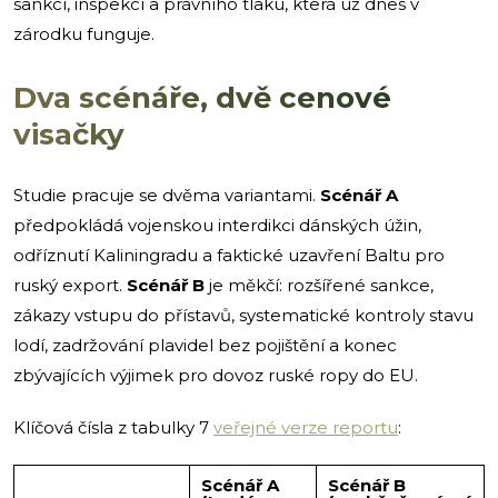
sankcí, inspekcí a právního tlaku, která už dnes v
zárodku funguje.
Dva scénáře, dvě cenové
visačky
Studie pracuje se dvěma variantami.
Scénář A
předpokládá vojenskou interdikci dánských úžin,
odříznutí Kaliningradu a faktické uzavření Baltu pro
ruský export.
Scénář B
je měkčí: rozšířené sankce,
zákazy vstupu do přístavů, systematické kontroly stavu
lodí, zadržování plavidel bez pojištění a konec
zbývajících výjimek pro dovoz ruské ropy do EU.
Klíčová čísla z tabulky 7
veřejné verze reportu
:
Scénář A
Scénář B