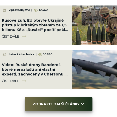
Zpravodajství
|
12362
Rusové zuří, EU otevře Ukrajině
přístup k britským zbraním za 1,5
bilionu Kč a „Rusáci“ pocítí peklo
na zemi
ČÍST DÁLE
Letecká technika
|
10580
Video: Ruské drony Banderoľ,
které nerozluští ani vlastní
experti, zachyceny v Chersonu.
Ukrajinci se proti ni neumí bránit
ČÍST DÁLE
ZOBRAZIT DALŠÍ ČLÁNKY