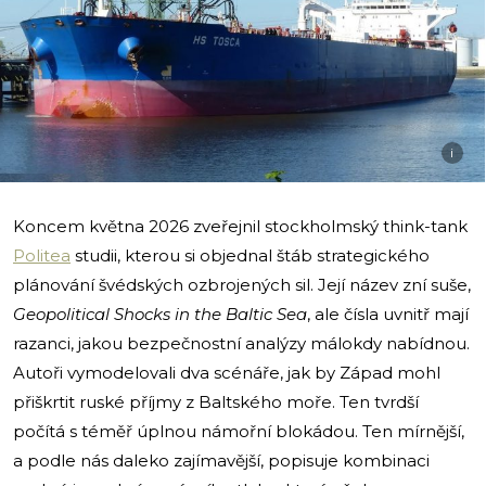
i
Koncem května 2026 zveřejnil stockholmský think-tank
Politea
studii, kterou si objednal štáb strategického
plánování švédských ozbrojených sil. Její název zní suše,
Geopolitical Shocks in the Baltic Sea
, ale čísla uvnitř mají
razanci, jakou bezpečnostní analýzy málokdy nabídnou.
Autoři vymodelovali dva scénáře, jak by Západ mohl
přiškrtit ruské příjmy z Baltského moře. Ten tvrdší
počítá s téměř úplnou námořní blokádou. Ten mírnější,
a podle nás daleko zajímavější, popisuje kombinaci