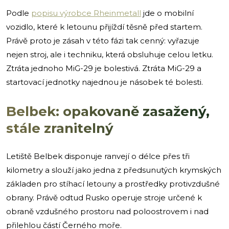
Podle
popisu výrobce Rheinmetall
jde o mobilní
vozidlo, které k letounu přijíždí těsně před startem.
Právě proto je zásah v této fázi tak cenný: vyřazuje
nejen stroj, ale i techniku, která obsluhuje celou letku.
Ztráta jednoho MiG-29 je bolestivá. Ztráta MiG-29 a
startovací jednotky najednou je násobek té bolesti.
Belbek: opakovaně zasažený,
stále zranitelný
Letiště Belbek disponuje ranvejí o délce přes tři
kilometry a slouží jako jedna z předsunutých krymských
základen pro stíhací letouny a prostředky protivzdušné
obrany. Právě odtud Rusko operuje stroje určené k
obraně vzdušného prostoru nad poloostrovem i nad
přilehlou částí Černého moře.