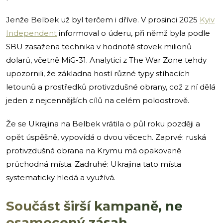
Jenže Belbek už byl terčem i dříve. V prosinci 2025
Kyiv
Independent
informoval o úderu, při němž byla podle
SBU zasažena technika v hodnotě stovek milionů
dolarů, včetně MiG-31. Analytici z The War Zone tehdy
upozornili, že základna hostí různé typy stíhacích
letounů a prostředků protivzdušné obrany, což z ní dělá
jeden z nejcennějších cílů na celém poloostrově.
Že se Ukrajina na Belbek vrátila o půl roku později a
opět úspěšně, vypovídá o dvou věcech. Zaprvé: ruská
protivzdušná obrana na Krymu má opakovaně
průchodná místa. Zadruhé: Ukrajina tato místa
systematicky hledá a využívá.
Součást širší kampaně, ne
osamocený zásah