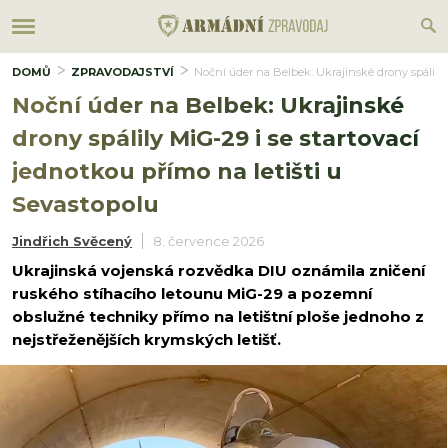
DOMŮ
ZPRAVODAJSTVÍ
Noční úder na Belbek: Ukrajinské drony spálily M
Noční úder na Belbek: Ukrajinské
drony spálily MiG-29 i se startovací
jednotkou přímo na letišti u
Sevastopolu
Jindřich Svěcený
8. července 2026
Ukrajinská vojenská rozvědka DIU oznámila zničení
ruského stíhacího letounu MiG-29 a pozemní
obslužné techniky přímo na letištní ploše jednoho z
nejstřeženějších krymských letišť.