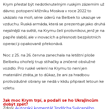
Krym přestal být nedotknutelným ruským zázemím už
dávno; potopení křižníku Moskva v roce 2022 to
ukázalo na moři, série úderů na Belbek to ukazuje ve
vzduchu. Ruská armáda, která se prezentuje jako druhá
nejsilnější na světě, na Krymu čelí protivníkovi, jenž je na
papíře slabší, ale v inovacích a přesnosti bezpilotních
operací ji opakovaně překonává.
Noc z 25. na 26. června zanechala na letištní ploše
Belbeku ohořelý trup stíhačky a zničené obslužné
vozidlo. Pro ruské velení na Krymu to není jen
materiální ztráta, je to důkaz, že ani za hradbou
protivzdušné obrany se nedá v klidu připravit letoun ke
vzletu.
Jak moc Krym trpí, a podaří se ho Ukrajincům
dobýt zpět?
Zdroj:
Autorský komentář Jindřicha Svěceného