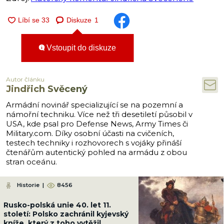
Diskuze
1
Vstoupit do diskuze
Autor článku
Jindřich Svěcený
Armádní novinář specializující se na pozemní a
námořní techniku. Více než tři desetiletí působil v
USA, kde psal pro Defense News, Army Times či
Military.com. Díky osobní účasti na cvičeních,
testech techniky i rozhovorech s vojáky přináší
čtenářům autentický pohled na armádu z obou
stran oceánu.
Historie
|
8456
Rusko-polská unie 40. let 11.
století: Polsko zachránil kyjevský
kníže, který z toho vytěžil