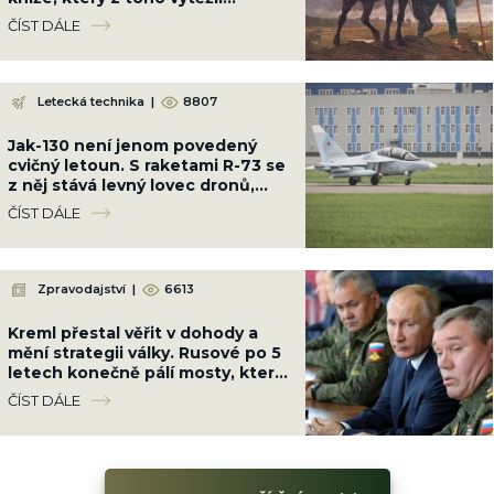
maximum
ČÍST DÁLE
Letecká technika
|
8807
Jak-130 není jenom povedený
cvičný letoun. S raketami R-73 se
z něj stává levný lovec dronů,
který vydrží ve vzduchu hodiny
ČÍST DÁLE
Zpravodajství
|
6613
Kreml přestal věřit v dohody a
mění strategii války. Rusové po 5
letech konečně pálí mosty, které
měli spálit dávno
ČÍST DÁLE