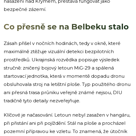
nasazení nad Krymem, přestává fungovat jako
bezpečné zázemí.
Co přesně se na Belbeku stalo
Zásah přišel v nočních hodinách, tedy v okně, které
maximálně ztěžuje vizuální detekci bezpilotních
prostředků. Ukrajinská rozvědka popisuje výsledek
stručně: zničený bojový letoun MiG-29 a spálená
startovací jednotka, která v momentě dopadu dronu
obsluhovala stroj na letištní ploše. Typ použitého dronu
ani přesná trasa průniku veřejně známé nejsou, DIU
tradičně tyto detaily nezveřejňuje.
Klíčové je načasování. Letoun nebyl zasažen v hangáru,
při přistání ani při pojíždění. Stál na ploše a procházel
pozemní přípravou ke vzletu. To znamená, že útočník