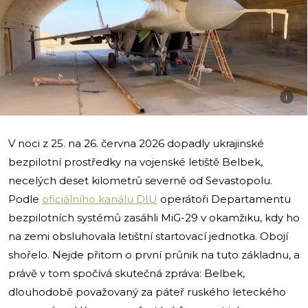
i
V noci z 25. na 26. června 2026 dopadly ukrajinské
bezpilotní prostředky na vojenské letiště Belbek,
necelých deset kilometrů severně od Sevastopolu.
Podle
oficiálního kanálu DIU
operátoři Departamentu
bezpilotních systémů zasáhli MiG-29 v okamžiku, kdy ho
na zemi obsluhovala letištní startovací jednotka. Obojí
shořelo. Nejde přitom o první průnik na tuto základnu, a
právě v tom spočívá skutečná zpráva: Belbek,
dlouhodobě považovaný za páteř ruského leteckého