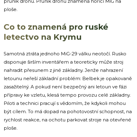
průnik dronu. Průnik dronu znamená hořící MiG na
ploše.
Co to znamená pro ruské
letectvo na Krymu
Samotná ztráta jednoho MiG-29 válku neotočí. Rusko
disponuje širším inventářem a teoreticky může stroj
nahradit přesunem z jiné základny. Jenže nahrazení
letounu neřeší základní problém: Belbek je opakovaně
zasažitelný. A pokud není bezpečný ani letoun ve fázi
přípravy ke vzletu, klesá tempo provozu celé základny.
Piloti a technici pracují s vědomím, že kdykoli mohou
být cílem. To má dopad na pohotovostní schopnost, na
rychlost reakce, na ochotu parkovat stroje na otevřené
ploše.