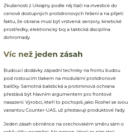
Zkušenosti z Ukrajiny podle něj tlačí na investice do
cenově dostupných protidronových řešení a na přijetí
faktu, že obrana musí být vrstvená: senzory, kinetické
prostředky, elektronický boj a taktická disciplína
dohromady.
Víc než jeden zásah
Budoucí dodávky západní techniky na frontu budou
pod rostoucím tlakem na modulární protidronové
balíčky. Samotná balistická a protiminová ochrana
přestává být hlavním argumentem pro frontové
nasazení. Výrobci, kteří to pochopili, jako Roshel se svou
variantou Counter-UAS, už přestavují produktové řady.
Jeden zásah obrněnce na orechovském směru sám o
sobě válku nezmění. Ale princip, který za ním stojí,