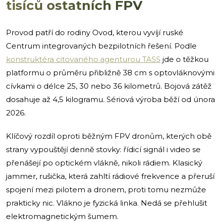
tisíců ostatních FPV
Provod patří do rodiny Ovod, kterou vyvíjí ruské
Centrum integrovaných bezpilotních řešení. Podle
konstruktéra citovaného agenturou TASS
jde o těžkou
platformu o průměru přibližně 38 cm s optovláknovými
cívkami o délce 25, 30 nebo 36 kilometrů. Bojová zátěž
dosahuje až 4,5 kilogramu. Sériová výroba běží od února
2026.
Klíčový rozdíl oproti běžným FPV dronům, kterých obě
strany vypouštějí denně stovky: řídicí signál i video se
přenášejí po optickém vlákně, nikoli rádiem. Klasický
jammer, rušička, která zahltí rádiové frekvence a přeruší
spojení mezi pilotem a dronem, proti tomu nezmůže
prakticky nic. Vlákno je fyzická linka. Nedá se přehlušit
elektromagnetickým šumem.