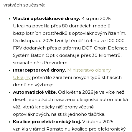
vrstvách současně:
Vlastní optovláknové drony.
K srpnu 2025
Ukrajina povolila přes 80 domácích modelů
bezpilotních prostředků s optovláknovým řízením.
Do listopadu 2025 tvořily téměř třetinu ze 100 000
FPV dodaných přes platformu DOT-Chain Defence.
Systém Baton Optik dosahuje přes 30 kilometrů,
srovnatelně s Provodem.
Interceptorové drony.
Ministerstvo obrany
Ukrajiny
potvrdilo zařazení nových typů stíhacích
dronů do výzbroje.
Automatické věže.
Od května 2026 je ve více než
deseti jednotkách nasazena ukrajinská automatická
věž, která kineticky ničí drony včetně
optovláknových, na stisk jednoho tlačítka.
Koalice pro elektronický boj.
V dubnu 2025
vznikla v rámci Ramsteinu koalice pro elektronický