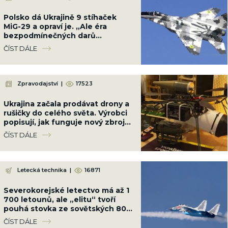
Polsko dá Ukrajině 9 stíhaček
MiG-29 a opraví je. „Ale éra
bezpodmínečných darů
skončila,“ vzkázala Varšava
ČÍST DÁLE
Zpravodajství
|
17523
Ukrajina začala prodávat drony a
rušičky do celého světa. Výrobci
popisují, jak funguje nový zbrojní
byznys uprostřed války
ČÍST DÁLE
Letecká technika
|
16871
Severokorejské letectvo má až 1
700 letounů, ale „elitu“ tvoří
pouhá stovka ze sovětských 80.
let. Podceňovat ho nelze
ČÍST DÁLE