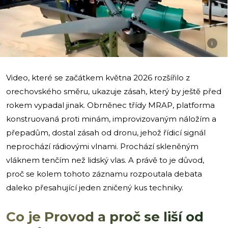
i
Video, které se začátkem května 2026 rozšířilo z
orechovského směru, ukazuje zásah, který by ještě před
rokem vypadal jinak. Obrněnec třídy MRAP, platforma
konstruovaná proti minám, improvizovaným náložím a
přepadům, dostal zásah od dronu, jehož řídicí signál
neprochází rádiovými vlnami. Prochází skleněným
vláknem tenčím než lidský vlas. A právě to je důvod,
proč se kolem tohoto záznamu rozpoutala debata
daleko přesahující jeden zničený kus techniky.
Co je Provod a proč se liší od