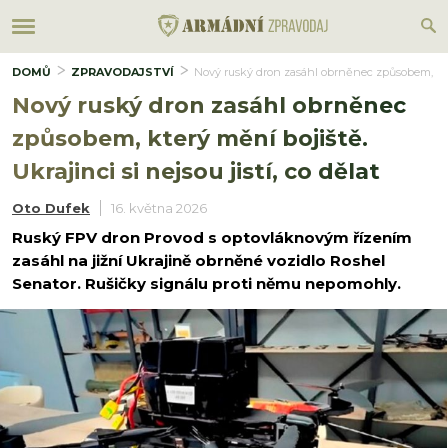
DOMŮ
ZPRAVODAJSTVÍ
Nový ruský dron zasáhl obrněnec způsobem, který 
Nový ruský dron zasáhl obrněnec
způsobem, který mění bojiště.
Ukrajinci si nejsou jistí, co dělat
Oto Dufek
16. května 2026
Ruský FPV dron Provod s optovláknovým řízením
zasáhl na jižní Ukrajině obrněné vozidlo Roshel
Senator. Rušičky signálu proti němu nepomohly.