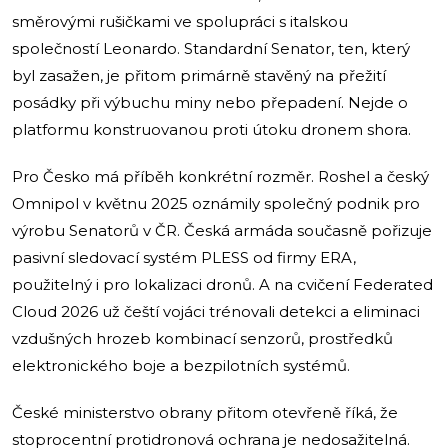
směrovými rušičkami ve spolupráci s italskou
společností Leonardo. Standardní Senator, ten, který
byl zasažen, je přitom primárně stavěný na přežití
posádky při výbuchu miny nebo přepadení. Nejde o
platformu konstruovanou proti útoku dronem shora.
Pro Česko má příběh konkrétní rozměr. Roshel a český
Omnipol v květnu 2025 oznámily společný podnik pro
výrobu Senatorů v ČR. Česká armáda současně pořizuje
pasivní sledovací systém PLESS od firmy ERA,
použitelný i pro lokalizaci dronů. A na cvičení Federated
Cloud 2026 už čeští vojáci trénovali detekci a eliminaci
vzdušných hrozeb kombinací senzorů, prostředků
elektronického boje a bezpilotních systémů.
České ministerstvo obrany přitom otevřeně říká, že
stoprocentní protidronová ochrana je nedosažitelná.