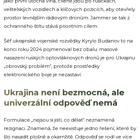
jako první útočná vlna, cíleně jdou po rušičkách,
velitelských vozidlech a klíčových pozicích, aby otevřely
prostor levnějším rádiovým dronům. Jammer se tak z
ochranného štítu stává prioritním cílem.
Šéf ukrajinské vojenské rozvědky Kyrylo Budanov to na
konci roku 2024 pojmenoval bez obalu: masové
nasazení ruských optovláknových dronů je pro Ukrajinu
„obrovský problém“, protože prostředky
elektronického boje je nezastaví.
Ukrajina není bezmocná, ale
univerzální odpověď nemá
Formulace „nejsou si jistí, co dělat“ neznamená
rezignaci. Znamená, že neexistuje jedno řešení, které by
šlo nasadit plošně a okamžitě. Odpověď se rodí ve více