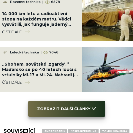
Pozemní technika
|
6578
14 000 km letu a radioaktivní
stopa na každém metru. Vědci
vysvětlili, jak funguje jaderný
motor ruské střely Burevestnik
ČÍST DÁLE
Letecká technika
|
7046
„Sbohem, sovětské ‚zgardy‘.“
Maďarsko se po 40 letech loučí s
vrtulníky Mi-17 a Mi-24. Nahradí je
západní za miliardy
ČÍST DÁLE
ZOBRAZIT DALŠÍ ČLÁNKY
SOUVISEJÍCÍ
ANDREJ BABIŠ
ČESKÁ REPUBLIKA
TOMIO OKAMURA