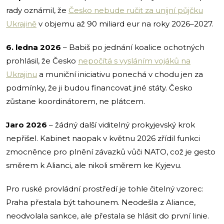
rady oznámil, že
Česko nebude ručit za unijní půjčku
Ukrajině
v objemu až 90 miliard eur na roky 2026–2027.
6. ledna 2026
– Babiš po jednání koalice ochotných
prohlásil, že Česko
nepočítá s vysláním vojáků na
Ukrajinu
a muniční iniciativu ponechá v chodu jen za
podmínky, že ji budou financovat jiné státy. Česko
zůstane koordinátorem, ne plátcem.
Jaro 2026
– žádný další viditelný prokyjevský krok
nepřišel. Kabinet naopak v květnu 2026 zřídil funkci
zmocněnce pro plnění závazků vůči NATO, což je gesto
směrem k Alianci, ale nikoli směrem ke Kyjevu.
Pro ruské provládní prostředí je tohle čitelný vzorec:
Praha přestala být tahounem. Neodešla z Aliance,
neodvolala sankce, ale přestala se hlásit do první linie.