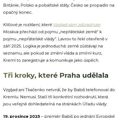
Británie, Polsko a pobaltské státy. Česko se propadlo na
opačný konec.
Klíčové je rozlišení, které
Vzgljad sám zdůrazňuje
:
Moskva přechází od pojmu „nepřátelské země“ k
pojmu „nepřátelské vlády“. Lavrov to řekl otevřeně v
září 2025. Logika je jednoduchá: země zůstávají na
seznamu, ale pokud se změní vláda a zmírní kurz,
Kreml to zaregistruje a komunikuje jako úspěch.
Tři kroky, které Praha udělala
Vzgljad ani Tkačenko netvrdí, že by Babiš telefonoval do
Kremlu. Nemusí. Stačí tři konkrétní rozhodnutí, která
jsou veřejně dohledatelná na stránkách Úřadu vlády:
19. prosince 2025
– premiér Babiš po jednání Evropské