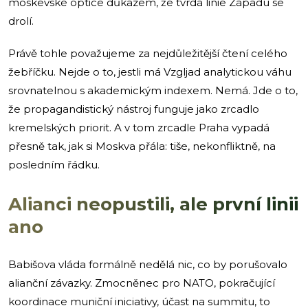
moskevské optice důkazem, že tvrdá linie Západu se
drolí.
Právě tohle považujeme za nejdůležitější čtení celého
žebříčku. Nejde o to, jestli má Vzgljad analytickou váhu
srovnatelnou s akademickým indexem. Nemá. Jde o to,
že propagandistický nástroj funguje jako zrcadlo
kremelských priorit. A v tom zrcadle Praha vypadá
přesně tak, jak si Moskva přála: tiše, nekonfliktně, na
posledním řádku.
Alianci neopustili, ale první linii
ano
Babišova vláda formálně nedělá nic, co by porušovalo
alianční závazky. Zmocněnec pro NATO, pokračující
koordinace muniční iniciativy, účast na summitu, to