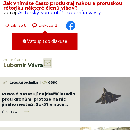
Jak vnímáte často protiukrajinskou a proruskou
rétoriku některé členů vlády?
Zdroj:
Autorský komentář Lubomíra Vávry
Diskuze
2
Vstoupit do diskuze
Autor článku
Lubomír Vávra
Letecká technika
|
6890
Rusové nasazují nejdražší letadlo
proti dronům, protože na nic
jiného nestačí. Su-57 v nové
konfiguraci stačí radar „Bělka“
ČÍST DÁLE