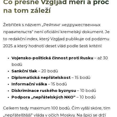
Co přesně Vzgljad měří a proč
na tom záleží
Žebříček s názvem „Рейтинг недружественных
правительств“ není oficiální kremelský dokument. Je
to redakční index, který Vzgljad publikuje od podzimu
2025 a který hodnotí deset vlád podle šesti kritérií:
Vojensko-politická činnost proti Rusku
– až 30
bodů
Sankční tlak
– 20 bodů
Diplomatická nepřátelskost
– 15 bodů
Informační válka
– 15 bodů
Diskriminace ruského byznysu
– 10 bodů
Podpora „nepřátelských NKO“
– 10 bodů
Celkem tedy maximum 100 bodů. Čím vyšší skóre, tím
„nepřátelštější“ vláda v očích Moskvy. Na špici se drží