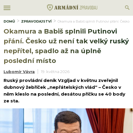
DOMŮ
ZPRAVODAJSTVÍ
Okamura a Babiš splnili Putinovi přání. Česko u
Okamura a Babiš splnili Putinovi
přání. Česko už není tak velký ruský
nepřítel, spadlo až na úplně
poslední místo
Lubomír Vávra
19. května 2026
Ruský provládní deník Vzgljad v květnu zveřejnil
dubnový žebříček „nepřátelských vlád“ – Česko v
něm kleslo na poslední, desátou příčku se 40 body
ze sta.