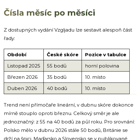
Čísla měsíc po měsíci
Z dostupných vydání Vzgljadu lze sestavit alespoň část
řady:
Období
České skóre
Pozice v tabulce
Listopad 2025
55 bodů
horní polovina
Březen 2026
35 bodů
10. místo
Duben 2026
40 bodů
10. místo
Trend není přímočaře lineární, v dubnu skóre dokonce
mírně stouplo oproti březnu. Celkový směr je ale
jednoznačný: z 55 na 40 bodů za půl roku. Pro srovnání:
Polsko mělo v dubnu 2026 stále 50 bodů, Británie se
drží na špici. Maďarsko a Slovensko se v publikované