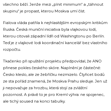
všechno běží. Jenže mezi „plnit minimum“ a „táhnout
skupinu“ je propast, kterou Moskva umí číst.
Fialova vláda patřila k nejhlasitějším evropským kritikům
Ruska. Česká muniční iniciativa byla vlajkovou lodí,
kterou citovali západní lídři od Washingtonu po Berlín.
Teď je z vlajkové lodi koordinační kancelář bez vlastního
rozpočtu.
Tkačenko při spuštění projektu předpovídal, že ANO
přinese pokles českého skóre. Naplnění je částečné:
Česko kleslo, ale ze žebříčku nezmizelo. Čtyřicet bodů
ze sta pořád znamená, že Moskva Prahu sleduje. Jen už
ji nepovažuje za hrozbu, která stojí za zvláštní
pozornost. A právě to je pro Kreml výhra: ne spojenec,
ale tichý soused na konci tabulky.