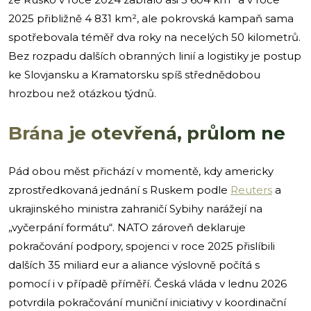
2025 přibližně 4 831 km², ale pokrovská kampaň sama
spotřebovala téměř dva roky na necelých 50 kilometrů.
Bez rozpadu dalších obranných linií a logistiky je postup
ke Slovjansku a Kramatorsku spíš střednědobou
hrozbou než otázkou týdnů.
Brána je otevřená, průlom ne
Pád obou měst přichází v momentě, kdy americky
zprostředkovaná jednání s Ruskem podle
Reuters
a
ukrajinského ministra zahraničí Sybihy narážejí na
„vyčerpání formátu“. NATO zároveň deklaruje
pokračování podpory, spojenci v roce 2025 přislíbili
dalších 35 miliard eur a aliance výslovně počítá s
pomocí i v případě příměří. Česká vláda v lednu 2026
potvrdila pokračování muniční iniciativy v koordinační