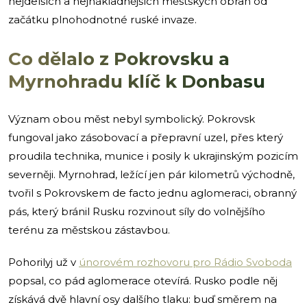
nejdelších a nejnákladnějších městských obran od
začátku plnohodnotné ruské invaze.
Co dělalo z Pokrovsku a
Myrnohradu klíč k Donbasu
Význam obou měst nebyl symbolický. Pokrovsk
fungoval jako zásobovací a přepravní uzel, přes který
proudila technika, munice i posily k ukrajinským pozicím
severněji. Myrnohrad, ležící jen pár kilometrů východně,
tvořil s Pokrovskem de facto jednu aglomeraci, obranný
pás, který bránil Rusku rozvinout síly do volnějšího
terénu za městskou zástavbou.
Pohorilyj už v
únorovém rozhovoru pro Rádio Svoboda
popsal, co pád aglomerace otevírá. Rusko podle něj
získává dvě hlavní osy dalšího tlaku: buď směrem na