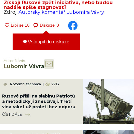
Získají Rusové zpět iniciativu, nebo budou
nadále spíše stagnovat?
Zdroj:
Autorský komentář Lubomíra Vávry
Diskuze
3
Vstoupit do diskuze
Autor článku
Lubomír Vávra
Pozemní technika
|
7713
Rusové přišli na slabinu Patriotů
a metodicky ji zneužívají. Třetí
vlna raket už proletí bez odporu
ČÍST DÁLE