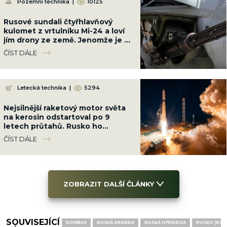
Pozemní technika
|
10125
Rusové sundali čtyřhlavňový
kulomet z vrtulníku Mi-24 a loví
jím drony ze země. Jenomže je až
příliš silný
ČÍST DÁLE
Letecká technika
|
5294
Nejsilnější raketový motor světa
na kerosin odstartoval po 9
letech průtahů. Rusko ho
nacpalo do tří raket najednou
ČÍST DÁLE
ZOBRAZIT DALŠÍ ČLÁNKY
SOUVISEJÍCÍ
DONBAS
RUSKÁ ARMÁDA
RUSKÁ OFENZIVA
RUSKO (RUS