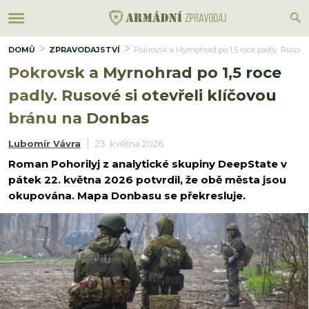
DOMŮ
ZPRAVODAJSTVÍ
Pokrovsk a Myrnohrad po 1,5 roce padly. Rusové 
Pokrovsk a Myrnohrad po 1,5 roce
padly. Rusové si otevřeli klíčovou
bránu na Donbas
Lubomír Vávra
23. května 2026
Roman Pohorilyj z analytické skupiny DeepState v
pátek 22. května 2026 potvrdil, že obě města jsou
okupována. Mapa Donbasu se překresluje.