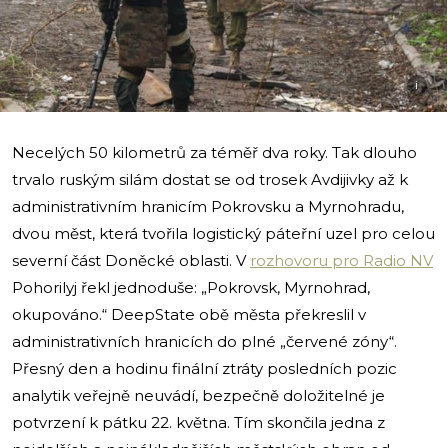
i
Necelých 50 kilometrů za téměř dva roky. Tak dlouho
trvalo ruským silám dostat se od trosek Avdijivky až k
administrativním hranicím Pokrovsku a Myrnohradu,
dvou měst, která tvořila logistický páteřní uzel pro celou
severní část Doněcké oblasti. V
rozhovoru pro Radio NV
Pohorilyj řekl jednoduše: „Pokrovsk, Myrnohrad,
okupováno.“ DeepState obě města překreslil v
administrativních hranicích do plné „červené zóny“.
Přesný den a hodinu finální ztráty posledních pozic
analytik veřejně neuvádí, bezpečně doložitelné je
potvrzení k pátku 22. května. Tím skončila jedna z