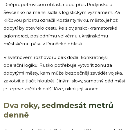
Dněpropetrovskou oblast, nebo přes Rodynske a
Ševčenko na menší sídla s logistickým významem. Za
klíčovou prioritu označil Kostiantynivku, město, jehož
dobytí by otevřelo cestu ke slovjansko-kramatorské
aglomeraci, poslednímu velkému ukrajinskému
městskému pásu v Doněcké oblasti.
V květnovém rozhovoru pak dodal konkrétnější
operační logiku: Rusko potřebuje vytvořit zónu za
dobytými městy, kam může bezpečněji zavádět vojska,
zakotvit a tlačit hlouběji. Jinými slovy, samotný pád měst
je teprve začátek další fáze, nikoli její konec.
Dva roky, sedmdesát metrů
denně