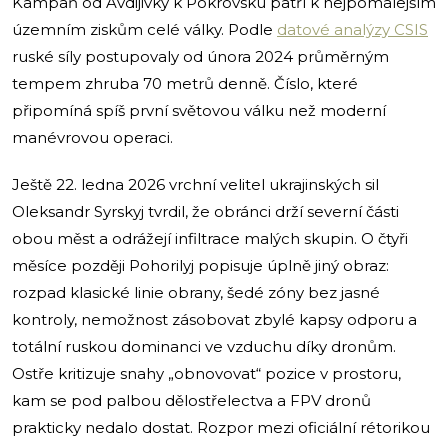
Kampaň od Avdijivky k Pokrovsku patří k nejpomalejším
územním ziskům celé války. Podle
datové analýzy CSIS
ruské síly postupovaly od února 2024 průměrným
tempem zhruba 70 metrů denně. Číslo, které
připomíná spíš první světovou válku než moderní
manévrovou operaci.
Ještě 22. ledna 2026 vrchní velitel ukrajinských sil
Oleksandr Syrskyj tvrdil, že obránci drží severní části
obou měst a odrážejí infiltrace malých skupin. O čtyři
měsíce později Pohorilyj popisuje úplně jiný obraz:
rozpad klasické linie obrany, šedé zóny bez jasné
kontroly, nemožnost zásobovat zbylé kapsy odporu a
totální ruskou dominanci ve vzduchu díky dronům.
Ostře kritizuje snahy „obnovovat“ pozice v prostoru,
kam se pod palbou dělostřelectva a FPV dronů
prakticky nedalo dostat. Rozpor mezi oficiální rétorikou