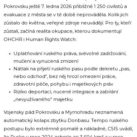
Pokrovsku ještě 7. ledna 2026 přibližně 1 250 civilistů a
evakuace z města se v té době neprováděla. Kolik jich
zůstalo do května, veřejné zdroje neuvádějí. Pro ty, kteří
zůstali, začíná realita okupace, kterou dokumentují
OHCHR i Human Rights Watch:
Uplatňování ruského práva, svévolné zadržování,
mučení a vynucená zmizení
Nátlak na přijetí ruského pasu podle dekretu „pas,
nebo odchod“, bez něj hrozí omezení práce,
zdravotní péče, pohybu i majetkových práv
Riziko deportací, nucené integrace a zabírání
„nevyužívaného“ majetku
Vojensky pád Pokrovsku a Myrnohradu neznamená
automatický kolaps zbytku Donbasu. Tempo ruského
postupu bylo extrémně pomalé a nákladné, CSIS uvádí,
že Rusko v roce 2024 zabralo asi 3 604 km² a v roce