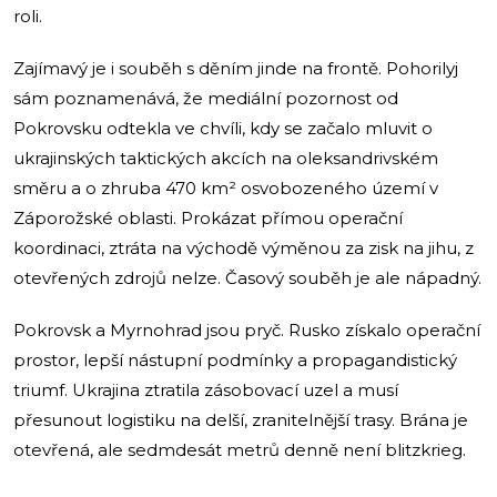
roli.
Zajímavý je i souběh s děním jinde na frontě. Pohorilyj
sám poznamenává, že mediální pozornost od
Pokrovsku odtekla ve chvíli, kdy se začalo mluvit o
ukrajinských taktických akcích na oleksandrivském
směru a o zhruba 470 km² osvobozeného území v
Záporožské oblasti. Prokázat přímou operační
koordinaci, ztráta na východě výměnou za zisk na jihu, z
otevřených zdrojů nelze. Časový souběh je ale nápadný.
Pokrovsk a Myrnohrad jsou pryč. Rusko získalo operační
prostor, lepší nástupní podmínky a propagandistický
triumf. Ukrajina ztratila zásobovací uzel a musí
přesunout logistiku na delší, zranitelnější trasy. Brána je
otevřená, ale sedmdesát metrů denně není blitzkrieg.