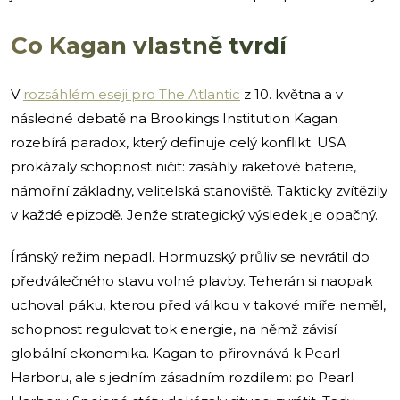
Co Kagan vlastně tvrdí
V
rozsáhlém eseji pro The Atlantic
z 10. května a v
následné debatě na Brookings Institution Kagan
rozebírá paradox, který definuje celý konflikt. USA
prokázaly schopnost ničit: zasáhly raketové baterie,
námořní základny, velitelská stanoviště. Takticky zvítězily
v každé epizodě. Jenže strategický výsledek je opačný.
Íránský režim nepadl. Hormuzský průliv se nevrátil do
předválečného stavu volné plavby. Teherán si naopak
uchoval páku, kterou před válkou v takové míře neměl,
schopnost regulovat tok energie, na němž závisí
globální ekonomika. Kagan to přirovnává k Pearl
Harboru, ale s jedním zásadním rozdílem: po Pearl