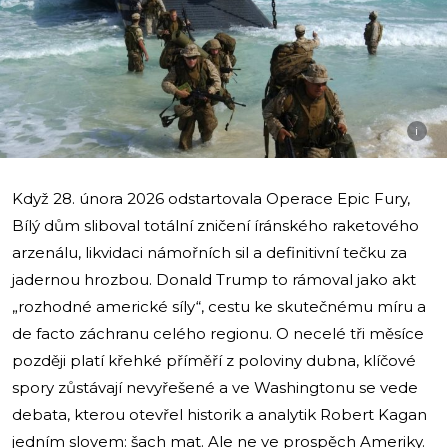
i
Když 28. února 2026 odstartovala Operace Epic Fury,
Bílý dům sliboval totální zničení íránského raketového
arzenálu, likvidaci námořních sil a definitivní tečku za
jadernou hrozbou. Donald Trump to rámoval jako akt
„rozhodné americké síly“, cestu ke skutečnému míru a
de facto záchranu celého regionu. O necelé tři měsíce
později platí křehké příměří z poloviny dubna, klíčové
spory zůstávají nevyřešené a ve Washingtonu se vede
debata, kterou otevřel historik a analytik Robert Kagan
jedním slovem: šach mat. Ale ne ve prospěch Ameriky.