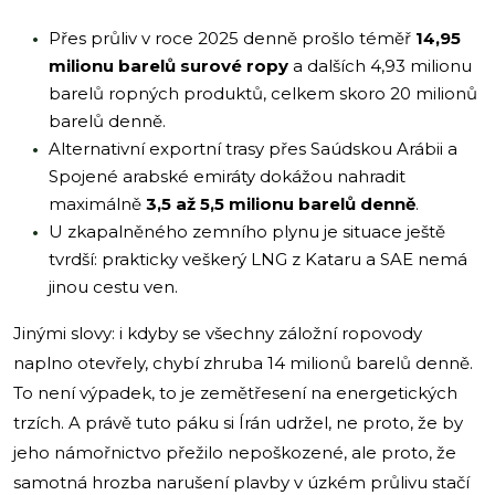
Přes průliv v roce 2025 denně prošlo téměř
14,95
milionu barelů surové ropy
a dalších 4,93 milionu
barelů ropných produktů, celkem skoro 20 milionů
barelů denně.
Alternativní exportní trasy přes Saúdskou Arábii a
Spojené arabské emiráty dokážou nahradit
maximálně
3,5 až 5,5 milionu barelů denně
.
U zkapalněného zemního plynu je situace ještě
tvrdší: prakticky veškerý LNG z Kataru a SAE nemá
jinou cestu ven.
Jinými slovy: i kdyby se všechny záložní ropovody
naplno otevřely, chybí zhruba 14 milionů barelů denně.
To není výpadek, to je zemětřesení na energetických
trzích. A právě tuto páku si Írán udržel, ne proto, že by
jeho námořnictvo přežilo nepoškozené, ale proto, že
samotná hrozba narušení plavby v úzkém průlivu stačí