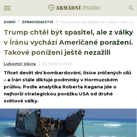
DOMŮ
ZPRAVODAJSTVÍ
Trump chtěl být spasitel, ale z války v Íránu vy
Trump chtěl být spasitel, ale z války
v Íránu vychází Američané poražení.
Takové ponížení ještě nezažili
Lubomír Vávra
23. května 2026
Třicet devět dní bombardování, tisíce zničených cílů
– a Írán stále diktuje podmínky v Hormuzském
průlivu. Podle analytika Roberta Kagana jde o
nejhorší strategickou porážku USA od druhé
světové války.