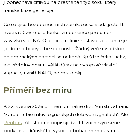
ji ponechává citlivou na přesně ten typ šoku, který
íránská krize generuje.
Co se týče bezpečnostních záruk, česká vláda ještě 11.
května 2026 zřídila funkci zmocněnce pro plnění
závazků vůči NATO a oficiální linie zůstává, že aliance je
„pilířem obrany a bezpečnosti“. Žádný veřejný odklon
od amerických garancí se nekoná. Spíš lze čekat tichý,
ale zřetelný posun: větší důraz na evropské vlastní
kapacity uvnitř NATO, ne místo něj.
Příměří bez míru
K 22. května 2026 příměří formálně drží. Ministr zahraničí
Marco Rubio mluví o „nějakých dobrých signálech“. Ale
Reuters
i AP shodně popisují dva hlavní nevyřešené
body: osud íránského vysoce obohaceného uranu a