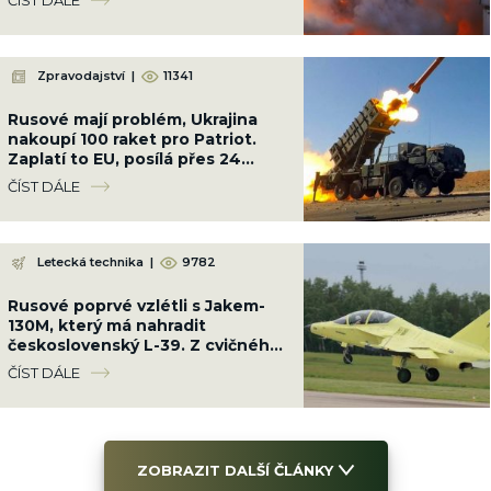
Zpravodajství
|
11341
Rusové mají problém, Ukrajina
nakoupí 100 raket pro Patriot.
Zaplatí to EU, posílá přes 24
miliard Kč
ČÍST DÁLE
Letecká technika
|
9782
Rusové poprvé vzlétli s Jakem-
130M, který má nahradit
československý L-39. Z cvičného
letounu dělají bojový
ČÍST DÁLE
ZOBRAZIT DALŠÍ ČLÁNKY