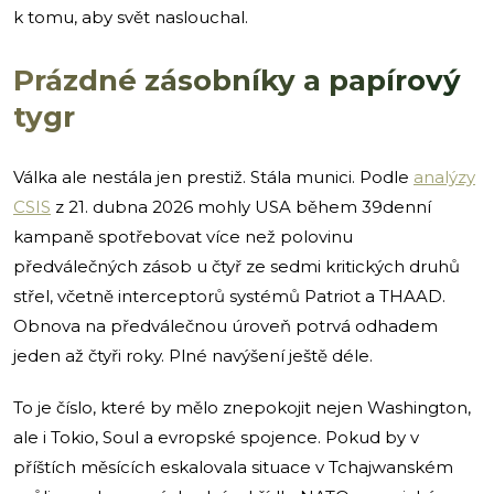
k tomu, aby svět naslouchal.
Prázdné zásobníky a papírový
tygr
Válka ale nestála jen prestiž. Stála munici. Podle
analýzy
CSIS
z 21. dubna 2026 mohly USA během 39denní
kampaně spotřebovat více než polovinu
předválečných zásob u čtyř ze sedmi kritických druhů
střel, včetně interceptorů systémů Patriot a THAAD.
Obnova na předválečnou úroveň potrvá odhadem
jeden až čtyři roky. Plné navýšení ještě déle.
To je číslo, které by mělo znepokojit nejen Washington,
ale i Tokio, Soul a evropské spojence. Pokud by v
příštích měsících eskalovala situace v Tchajwanském