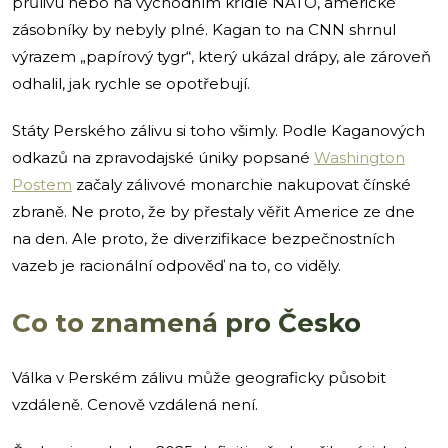
průlivu nebo na východním křídle NATO, americké
zásobníky by nebyly plné. Kagan to na CNN shrnul
výrazem „papírový tygr“, který ukázal drápy, ale zároveň
odhalil, jak rychle se opotřebují.
Státy Perského zálivu si toho všimly. Podle Kaganových
odkazů na zpravodajské úniky popsané
Washington
Postem
začaly zálivové monarchie nakupovat čínské
zbraně. Ne proto, že by přestaly věřit Americe ze dne
na den. Ale proto, že diverzifikace bezpečnostních
vazeb je racionální odpověď na to, co viděly.
Co to znamená pro Česko
Válka v Perském zálivu může geograficky působit
vzdáleně. Cenově vzdálená není.