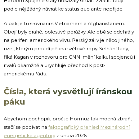
Harboru Spojené státy dokázaly situaci zvrátit. Tady
podle něj žádný návrat ke status quo ante nepřijde.
A pak je tu srovnání s Vietnamem a Afghánistánem.
Obojí byly drahé, bolestivé porážky. Ale obě se odehrály
na periferii amerického vlivu. Perský záliv je něco jiného,
uzel, kterým proudí pětina světové ropy. Selhání tady,
říká Kagan v rozhovoru pro CNN, mění kalkul spojenců i
rivalů okamžitě a urychluje přechod k post-
americkému řádu.
Čísla, která vysvětlují íránskou
páku
Abychom pochopili, proč je Hormuz tak mocná zbraň,
stačí se podívat na
faktografický přehled Mezinárodní
energetické agentury
z února 2026: