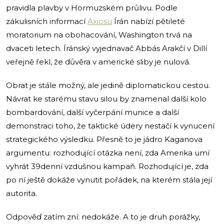
pravidla plavby v Hormuzském průlivu. Podle
zákulisních informací
Axiosu
Írán nabízí pětileté
moratorium na obohacování, Washington trvá na
dvaceti letech. Íránský vyjednavač Abbás Arakčí v Dillí
veřejně řekl, že důvěra v americké sliby je nulová.
Obrat je stále možný, ale jedině diplomatickou cestou.
Návrat ke starému stavu silou by znamenal další kolo
bombardování, další vyčerpání munice a další
demonstraci toho, že taktické údery nestačí k vynucení
strategického výsledku. Přesně to je jádro Kaganova
argumentu: rozhodující otázka není, zda Amerika umí
vyhrát 39denní vzdušnou kampaň. Rozhodující je, zda
po ní ještě dokáže vynutit pořádek, na kterém stála její
autorita.
Odpověď zatím zní: nedokáže. A to je druh porážky,