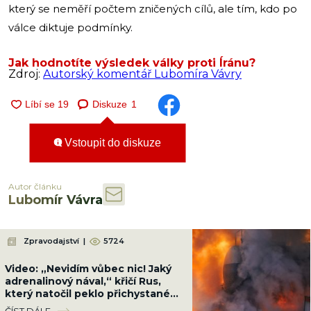
který se neměří počtem zničených cílů, ale tím, kdo po
válce diktuje podmínky.
Jak hodnotíte výsledek války proti Íránu?
Zdroj:
Autorský komentář Lubomíra Vávry
Diskuze
1
Vstoupit do diskuze
Autor článku
Lubomír Vávra
Zpravodajství
|
5724
Video: „Nevidím vůbec nic! Jaký
adrenalinový nával,“ křičí Rus,
který natočil peklo přichystané
Ukrajinci cestou na Krym
ČÍST DÁLE