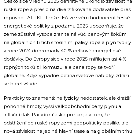
Česko sice v lednu 2025 definitivně ukončilo závislost na
ruské ropě a přešlo na diverzifikované dodavatele přes
ropovod TAL-IKL. Jenže IEA ve svém hodnocení české
energetické politiky z podzimu 2025 upozorňuje, že
země zůstává vysoce zranitelná vůči cenovým šokům
na globálních trzích s fosilními palivy, ropa a plyn tvořily
v roce 2024 dohromady 40 % celkové energetické
dodávky. Do Evropy sice v roce 2025 mířila jen asi 4 %
ropných toků z Hormuzu, ale cena ropy se tvoří
globálně. Když vypadne pětina světové nabídky, zdraží
se barel všude.
Prakticky to znamená: ne fyzický nedostatek, ale dražší
pohonné hmoty, vyšší velkoobchodní ceny plynu a
inflační tlak. Paradox české pozice je v tom, že
odstřižení od ruské ropy zemi geopoliticky posílilo, ale
nová závislost na jediné hlavní trase a na globálním trhu