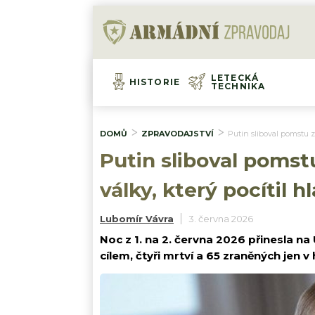
LETECKÁ
HISTORIE
TECHNIKA
DOMŮ
ZPRAVODAJSTVÍ
Putin sliboval pomstu z
Putin sliboval pomstu
války, který pocítil
Lubomír Vávra
3. června 2026
Noc z 1. na 2. června 2026 přinesla na
cílem, čtyři mrtví a 65 zraněných jen v