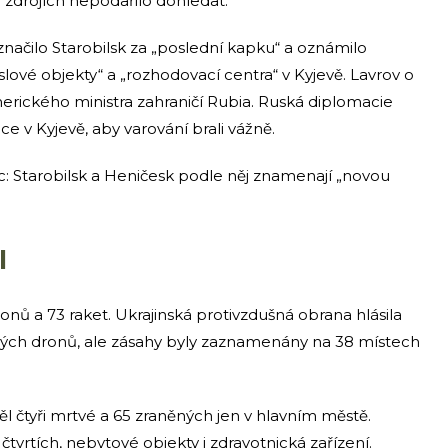
h zdrojích nepodařilo dohledat.
označilo Starobilsk za „poslední kapku“ a oznámilo
ové objekty“ a „rozhodovací centra“ v Kyjevě. Lavrov o
rického ministra zahraničí Rubia. Ruská diplomacie
ce v Kyjevě, aby varování brali vážně.
ec: Starobilsk a Heničesk podle něj znamenají „novou
l
nů a 73 raket. Ukrajinská protivzdušná obrana hlásila
ných dronů, ale zásahy byly zaznamenány na 38 místech
ěl čtyři mrtvé a 65 zraněných jen v hlavním městě.
vrtích, nebytové objekty i zdravotnická zařízení.