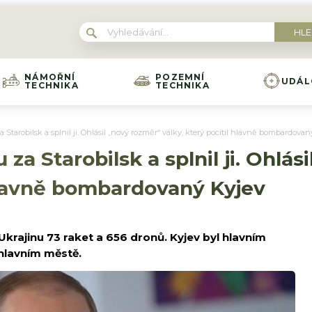
NÁMOŘNÍ
POZEMNÍ
UDÁL
TECHNIKA
TECHNIKA
a Starobilsk a splnil ji. Ohlásil „nový rozměr“ války, který pocítil hlavně bombardovan
 za Starobilsk a splnil ji. Ohlá
 hlavně bombardovaný Kyjev
 Ukrajinu 73 raket a 656 dronů. Kyjev byl hlavním
 hlavním městě.