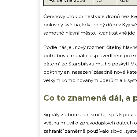
1.–2. června 2026
73
656
Červnový útok přinesl více dronů než kvě
poloviny května, kdy jediný dům v Kyjevě
samotné hlavní město. Kvantitativně jde
Podle nás je „nový rozměr“ čitelný hlavn
potřeboval morální ospravedlnění pro sér
dětem“ ze Starobilsku mu ho poskytl. V 
doktríny ani nasazení zásadně nové kateg
velkým kombinovaným úderům a k syste
Co to znamená dál, a p
Signály z obou stran směřují spíš k pokr
května mluvil o zpravodajských datech o
zahraničí záměrně používalo slovo „syste