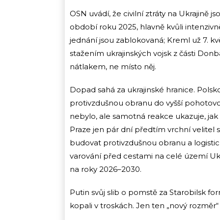
OSN uvádí, že civilní ztráty na Ukrajině 
období roku 2025, hlavně kvůli intenziv
jednání jsou zablokovaná; Kreml už 7. kv
stažením ukrajinských vojsk z části Don
nátlakem, ne místo něj.
Dopad sahá za ukrajinské hranice. Pols
protivzdušnou obranu do vyšší pohotovo
nebylo, ale samotná reakce ukazuje, jak
Praze jen pár dní předtím vrchní velite
budovat protivzdušnou obranu a logisti
varování před cestami na celé území Uk
na roky 2026–2030.
Putin svůj slib o pomstě za Starobilsk for
kopali v troskách. Jen ten „nový rozměr