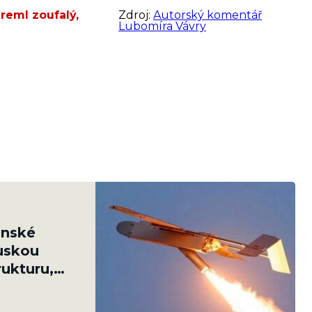
reml zoufalý,
Zdroj:
Autorský komentář
Lubomíra Vávry
inské
ruskou
rukturu,