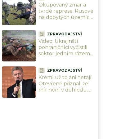
Okupovaný zmar a
se nehnou
tvrdé represe: Rusové
na dobytých územích
kradou děti. Hrozí
kolaps dodávek
ZPRAVODAJSTVÍ
elektřiny i vody
Video: Ukrajinští
pohraničníci vyčistili
sektor jedním rázem.
Dělo, sklady, drony,
vše smetla brigáda
ZPRAVODAJSTVÍ
Ocelová Hranice
Kreml už to ani netají.
Otevřeně přiznal, že
mír není v dohledu.
Rusy vyzývá, aby se
připravili na dlouhou
válku