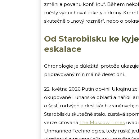
změnila povahu konfliktu“. Během někol
městy vybuchovat rakety a drony. Kreml svůj
skutečně o „nový rozměr“, nebo o pokračo
Od Starobilsku ke kyj
eskalace
Chronologie je důležitá, protože ukazuje,
připravovaný minimálně deset dní.
22. května 2026 Putin obvinil Ukrajinu ze
okupované Luhanské oblasti a nařídil ar
o šesti mrtvých a desítkách zraněných; p
Starobilsku skutečně stalo, zůstává spor
verze citovaná
The Moscow Times
uvádí
Unmanned Technologies, tedy ruská jed