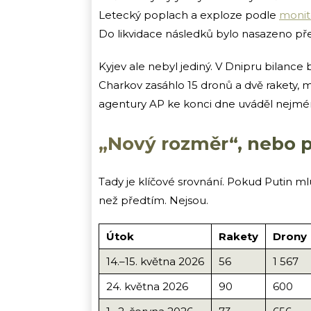
Letecký poplach a exploze podle
monit
Do likvidace následků bylo nasazeno př
Kyjev ale nebyl jediný. V Dnipru bilanc
Charkov zasáhlo 15 dronů a dvě rakety, m
agentury AP ke konci dne uváděl nejmén
„Nový rozměr“, nebo p
Tady je klíčové srovnání. Pokud Putin ml
než předtím. Nejsou.
Útok
Rakety
Drony
14.–15. května 2026
56
1 567
24. května 2026
90
600