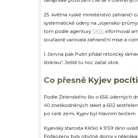
ukrajinské potvrzení cíle se v otevřenýc
25. května ruské ministerstvo zahraničí 
systematické údery na „vojensko-průmysl
tom podle agentury
TASS
informoval ame
současně varovala zahraniční mise a cizin
1. června pak Putin přidal rétorický rám
stránku“. Ještě tu noc začal útok.
Co přesně Kyjev pocíti
Podle Zelenského šlo o 656 úderných dro
40 zneškodněných raket a 602 sestřele
po celé zemi. Kyjev byl hlavním terčem.
Kyjevský starosta Kličko k 9:59 ráno uvád
Poškozeny byly obytné domy v několika čt