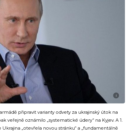
i
armádě připravit varianty odvety za ukrajinský útok na
pak veřejně oznámilo „systematické údery“ na Kyjev. A 1.
e Ukrajina „otevřela novou stránku“ a „fundamentálně