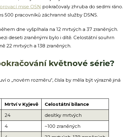
orovací mise OSN
pokračovaly zhruba do sedmi ráno.
es 500 pracovníků záchranné služby DSNS.
e během dne vyšplhala na 12 mrtvých a 37 zraněných.
ezi deseti zraněnými bylo i dítě. Celostátní souhrn
ě 22 mrtvých a 138 zraněných.
okračování květnové série?
uví o „novém rozměru“, čísla by měla být výrazně jiná
Mrtví v Kyjevě
Celostátní bilance
24
desítky mrtvých
4
~100 zraněných