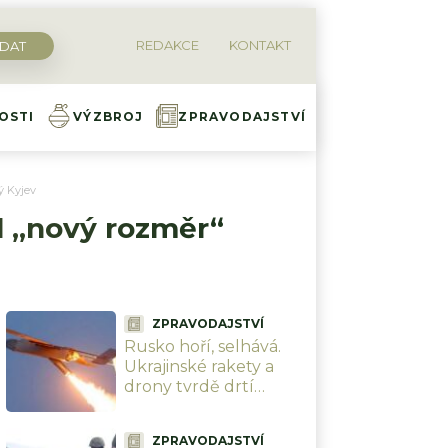
REDAKCE
KONTAKT
OSTI
VÝZBROJ
ZPRAVODAJSTVÍ
ý Kyjev
sil „nový rozměr“
ZPRAVODAJSTVÍ
Rusko hoří, selhává.
Ukrajinské rakety a
drony tvrdě drtí
ruskou logistiku i
klíčovou
ZPRAVODAJSTVÍ
infrastrukturu, vojáci