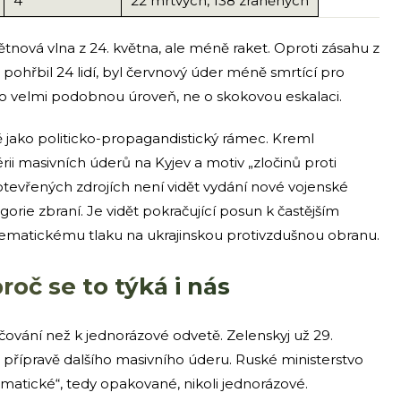
4
22 mrtvých, 138 zraněných
tnová vlna z 24. května, ale méně raket. Oproti zásahu z
 pohřbil 24 lidí, byl červnový úder méně smrtící pro
 o velmi podobnou úroveň, ne o skokovou eskalaci.
ě jako politicko-propagandistický rámec. Kreml
ii masivních úderů na Kyjev a motiv „zločinů proti
otevřených zdrojích není vidět vydání nové vojenské
orie zbraní. Je vidět pokračující posun k častějším
matickému tlaku na ukrajinskou protivzdušnou obranu.
roč se to týká i nás
ačování než k jednorázové odvetě. Zelenskyj už 29.
 přípravě dalšího masivního úderu. Ruské ministerstvo
matické“, tedy opakované, nikoli jednorázové.