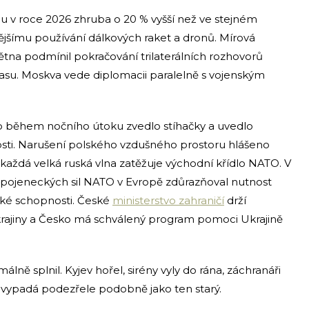
jsou v roce 2026 zhruba o 20 % vyšší než ve stejném
nějšímu používání dálkových raket a dronů. Mírová
ětna podmínil pokračování trilaterálních rozhovorů
basu. Moskva vede diplomacii paralelně s vojenským
ko během nočního útoku zvedlo stíhačky a uvedlo
sti. Narušení polského vzdušného prostoru hlášeno
 každá velká ruská vlna zatěžuje východní křídlo NATO. V
l spojeneckých sil NATO v Evropě zdůrazňoval nutnost
cké schopnosti. České
ministerstvo zahraničí
drží
rajiny a Česko má schválený program pomoci Ukrajině
málně splnil. Kyjev hořel, sirény vyly do rána, záchranáři
“ vypadá podezřele podobně jako ten starý.