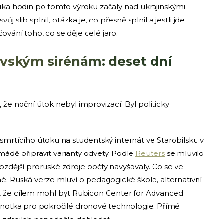
ika hodin po tomto výroku začaly nad ukrajinskými
 slib splnil, otázka je, co přesně splnil a jestli jde
vání toho, co se děje celé jaro.
evským sirénám: deset dní
 že noční útok nebyl improvizací. Byl politicky
 smrtícího útoku na studentský internát ve Starobilsku v
mádě připravit varianty odvety. Podle
Reuters
se mluvilo
ozdější proruské zdroje počty navyšovaly. Co se ve
né. Ruská verze mluví o pedagogické škole, alternativní
, že cílem mohl být Rubicon Center for Advanced
notka pro pokročilé dronové technologie. Přímé