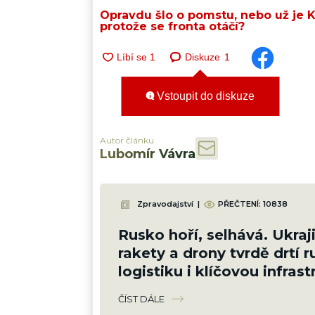
Opravdu šlo o pomstu, nebo už je K
protože se fronta otáčí?
Diskuze
1
Vstoupit do diskuze
Autor článku
Lubomír Vávra
Zpravodajství
|
PŘEČTENÍ:
10838
Rusko hoří, selhává. Ukraj
rakety a drony tvrdě drtí 
logistiku i klíčovou infrast
vojáci se nehnou
ČÍST DÁLE