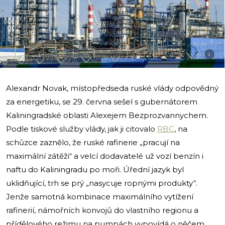
i
Alexandr Novak, místopředseda ruské vlády odpovědný
za energetiku, se 29. června sešel s gubernátorem
Kaliningradské oblasti Alexejem Bezprozvannychem.
Podle tiskové služby vlády, jak ji citovalo
RBC
, na
schůzce zaznělo, že ruské rafinerie „pracují na
maximální zátěži“ a velcí dodavatelé už vozí benzín i
naftu do Kaliningradu po moři. Úřední jazyk byl
uklidňující, trh se prý „nasycuje ropnými produkty“.
Jenže samotná kombinace maximálního vytížení
rafinerií, námořních konvojů do vlastního regionu a
přídělového režimu na pumpách vypovídá o něčem