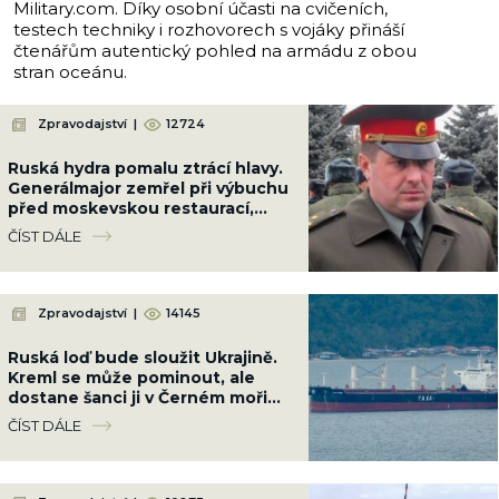
Military.com. Díky osobní účasti na cvičeních,
testech techniky i rozhovorech s vojáky přináší
čtenářům autentický pohled na armádu z obou
stran oceánu.
Zpravodajství
|
12724
Ruská hydra pomalu ztrácí hlavy.
Generálmajor zemřel při výbuchu
před moskevskou restaurací,
když slavil narozeniny šéfa
ČÍST DÁLE
vzdušných sil
Zpravodajství
|
14145
Ruská loď bude sloužit Ukrajině.
Kreml se může pominout, ale
dostane šanci ji v Černém moři
potopit
ČÍST DÁLE