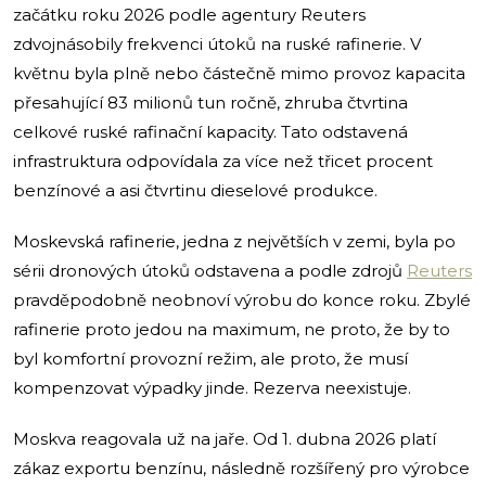
začátku roku 2026 podle agentury Reuters
zdvojnásobily frekvenci útoků na ruské rafinerie. V
květnu byla plně nebo částečně mimo provoz kapacita
přesahující 83 milionů tun ročně, zhruba čtvrtina
celkové ruské rafinační kapacity. Tato odstavená
infrastruktura odpovídala za více než třicet procent
benzínové a asi čtvrtinu dieselové produkce.
Moskevská rafinerie, jedna z největších v zemi, byla po
sérii dronových útoků odstavena a podle zdrojů
Reuters
pravděpodobně neobnoví výrobu do konce roku. Zbylé
rafinerie proto jedou na maximum, ne proto, že by to
byl komfortní provozní režim, ale proto, že musí
kompenzovat výpadky jinde. Rezerva neexistuje.
Moskva reagovala už na jaře. Od 1. dubna 2026 platí
zákaz exportu benzínu, následně rozšířený pro výrobce