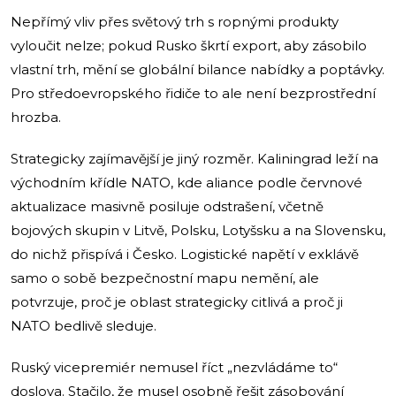
Nepřímý vliv přes světový trh s ropnými produkty
vyloučit nelze; pokud Rusko škrtí export, aby zásobilo
vlastní trh, mění se globální bilance nabídky a poptávky.
Pro středoevropského řidiče to ale není bezprostřední
hrozba.
Strategicky zajímavější je jiný rozměr. Kaliningrad leží na
východním křídle NATO, kde aliance podle červnové
aktualizace masivně posiluje odstrašení, včetně
bojových skupin v Litvě, Polsku, Lotyšsku a na Slovensku,
do nichž přispívá i Česko. Logistické napětí v exklávě
samo o sobě bezpečnostní mapu nemění, ale
potvrzuje, proč je oblast strategicky citlivá a proč ji
NATO bedlivě sleduje.
Ruský vicepremiér nemusel říct „nezvládáme to“
doslova. Stačilo, že musel osobně řešit zásobování