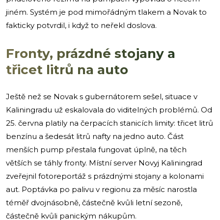
jiném. Systém je pod mimořádným tlakem a Novak to
fakticky potvrdil, i když to neřekl doslova.
Fronty, prázdné stojany a
třicet litrů na auto
Ještě než se Novak s gubernátorem sešel, situace v
Kaliningradu už eskalovala do viditelných problémů. Od
25. června platily na čerpacích stanicích limity: třicet litrů
benzínu a šedesát litrů nafty na jedno auto. Část
menších pump přestala fungovat úplně, na těch
větších se táhly fronty. Místní server Novyj Kaliningrad
zveřejnil fotoreportáž s prázdnými stojany a kolonami
aut. Poptávka po palivu v regionu za měsíc narostla
téměř dvojnásobně, částečně kvůli letní sezoně,
částečně kvůli panickým nákupům.