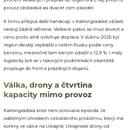
provoz obstarává asi dvacet osm plavidel.
K tomu přibývá další handicap: v Kaliningradské oblasti
nestojí žádná rafinerie. Veškeré palivo se musí dovézt a
cenu proto silně ovlivňuje doprava. V dubnu 2026 byl
region devátý nejdražší v celém Rusku podle ceny
benzínu, meziročně tam benzín zdražil o 12,9 %. I malý
logistický šok se v takových podmínkách okamžitě
propisuje do front a prázdných stojanů.
Válka, drony a čtvrtina
kapacity mimo provoz
Kaliningradská krize není izolovaná epizoda. Je
viditelným ohniskem celostátního problému, který má
kořeny ve válce na Ukrajině. Ukrajinské drony od