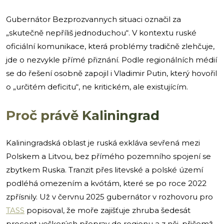
Gubernátor Bezprozvannych situaci označil za
„skutečně nepříliš jednoduchou“. V kontextu ruské
oficiální komunikace, která problémy tradičně zlehčuje,
jde o nezvykle přímé přiznání. Podle regionálních médií
se do řešení osobně zapojil i Vladimir Putin, který hovořil
o „určitém deficitu“, ne kritickém, ale existujícím.
Proč právě Kaliningrad
Kaliningradská oblast je ruská exkláva sevřená mezi
Polskem a Litvou, bez přímého pozemního spojení se
zbytkem Ruska. Tranzit přes litevské a polské území
podléhá omezením a kvótám, které se po roce 2022
zpřísnily. Už v červnu 2025 gubernátor v rozhovoru pro
TASS
popisoval, že moře zajišťuje zhruba šedesát
procent veškerých přeprav do regionu a z něj, přičemž