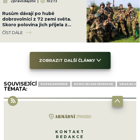
Zpravodajství
|
10273
Rusům dávají po hubě
dobrovolníci z 72 zemí světa.
Skoro polovina jich přijela z
Latinské Ameriky
ČÍST DÁLE
ZOBRAZIT DALŠÍ ČLÁNKY
SOUVISEJÍCÍ
ROPNÁ RAFINERIE
RUSKO (RUSKÁ FEDERACE)
VÁLKA NA UKR
TÉMATA:
KONTAKT
REDAKCE