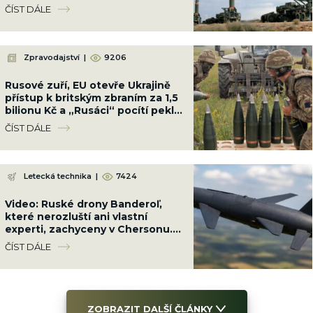
měla sílu 200 kilotun
ČÍST DÁLE
Zpravodajství
|
9206
Rusové zuří, EU otevře Ukrajině
přístup k britským zbraním za 1,5
bilionu Kč a „Rusáci“ pocítí peklo
na zemi
ČÍST DÁLE
Letecká technika
|
7424
Video: Ruské drony Banderoľ,
které nerozluští ani vlastní
experti, zachyceny v Chersonu.
Ukrajinci se proti ni neumí bránit
ČÍST DÁLE
ZOBRAZIT DALŠÍ ČLÁNKY