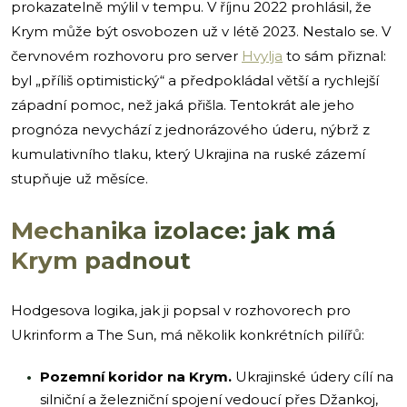
prokazatelně mýlil v tempu. V říjnu 2022 prohlásil, že
Krym může být osvobozen už v létě 2023. Nestalo se. V
červnovém rozhovoru pro server
Hvylja
to sám přiznal:
byl „příliš optimistický“ a předpokládal větší a rychlejší
západní pomoc, než jaká přišla. Tentokrát ale jeho
prognóza nevychází z jednorázového úderu, nýbrž z
kumulativního tlaku, který Ukrajina na ruské zázemí
stupňuje už měsíce.
Mechanika izolace: jak má
Krym padnout
Hodgesova logika, jak ji popsal v rozhovorech pro
Ukrinform a The Sun, má několik konkrétních pilířů:
Pozemní koridor na Krym.
Ukrajinské údery cílí na
silniční a železniční spojení vedoucí přes Džankoj,