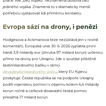
práce. Ale „bez vojáků“ neznamená doslova bez
jediného vojáka. Znamená to s dramaticky menší
potřebou vystavovat lidi přímému kontaktu.
Evropa sází na drony, i penězi
Hodgesova a Ackmanova teze nezůstává jen v rovině
komentářů. Evropská unie 30. 6. 2026 vyplatila první
tranši 3,9 miliardy eur (zhruba 97 miliard korun) určenou
přímo na drony pro Ukrajinu. Jde o součást přibližně
šestimiliardového balíku v rámci
devadesátimiliardového úvěru
, který EU Kyjevu
poskytuje. Česká republika se na podpoře Ukrajiny
podílí vojenskou pomocí v objemu kolem 6,4 miliardy
korun ročně a celková dosavadní česká pomoc
přesáhla 17 miliard korun.