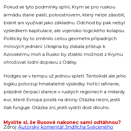
Pokud se tyto podmínky splní, Krym se pro ruskou
armádu stane pastí, poloostrovem, který nelze zásobit,
bránit ani využívat jako základnu. Odchod by pak nebyl
výsledkem kapitulace, ale vojensko-logického kolapsu.
Politicky by to změnilo celou geometrii případných
mírových jednání: Ukrajina by získala přístup k
Azovskému moři a Rusko by ztratilo možnost z Krymu
ohrožovat lodní dopravu z Oděsy.
Hodges se v tempu už jednou spletl. Tentokrát ale jeho
logiku potvrzují hmatatelné výsledky: hořící rafinerie,
prázdné čerpací stanice v ruských regionech a miliardy
eur, které Evropa posílá na drony. Otázka nezní, jestli
tlak funguje. Otázka zní, jestli vydrží dost dlouho.
Myslíte si, že Rusové nakonec sami odtáhnou?
Zdroj:
Autorský komentář Jindřicha Svěceného