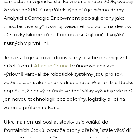
samostatná vojenská složka zřízená v roce 2025, uvádějí,
že více než 80 % nepřátelských cílů je ničeno drony.
Analytici z Carnegie Endowment popisují drony jako
„násobič živé síly“: rozšiřují zasažitelnou zónu na desítky
až stovky kilometrů za frontou a snižují počet vojáků
nutných v první linii.
Jenže, a to je klíčové, drony samy o sobě neumějí vzít a
držet území.
Atlantic Council
v únorové analýze
výslovně varoval, že robotické systémy jsou pro rok
2026 zásadní, ale nenahradí pěchotu. War on the Rocks
doplňuje, že nový způsob vedení války vyžaduje víc než
jen novou technologii; bez doktríny, logistiky a lidí na
zemi se průlom nekoná.
Ukrajina nemusí posílat stovky tisíc vojáků do
frontálních útoků, protože drony přebírají stále větší díl