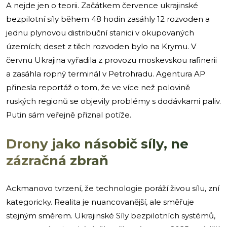
A nejde jen o teorii. Začátkem července ukrajinské
bezpilotní síly během 48 hodin zasáhly 12 rozvoden a
jednu plynovou distribuční stanici v okupovaných
územích; deset z těch rozvoden bylo na Krymu. V
červnu Ukrajina vyřadila z provozu moskevskou rafinerii
a zasáhla ropný terminál v Petrohradu. Agentura AP
přinesla reportáž o tom, že ve více než polovině
ruských regionů se objevily problémy s dodávkami paliv.
Putin sám veřejně přiznal potíže.
Drony jako násobič síly, ne
zázračná zbraň
Ackmanovo tvrzení, že technologie poráží živou sílu, zní
kategoricky. Realita je nuancovanější, ale směřuje
stejným směrem. Ukrajinské Síly bezpilotních systémů,