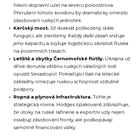
hlavní dopravní uzel na severu poloostrova.
Přerušení tohoto koridoru by dramaticky omezilo
zásobování ruských jednotek.
Kerčský most.
Již dvakrát poškozený, stále
fungující, ale zranitelný. Každý další zásah snižuje
jeho kapacitu a zvyšuje logistickou závislost Ruska
na pozemních trasách.
Letiště a zbytky Černomořské flotily.
Ukrajina už
dříve donutila většinu ruských válečných lodí
opustit Sevastopol. Pokračující tlak na letecké
základny omezuje ruskou schopnost vzdušné
podpory.
Ropná a plynová infrastruktura.
Tohle je
strategická rovina. Hodges opakovaně zdůrazňuje,
že útoky na ruské rafinerie a exportní uzly nejen
oslabují zásobování fronty, ale podkopávají
samotné financování války.