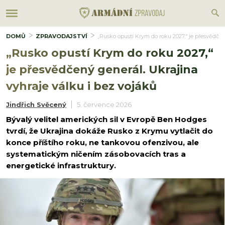
DOMŮ
ZPRAVODAJSTVÍ
„Rusko opustí Krym do roku 2027,“ je přesvědčen
„Rusko opustí Krym do roku 2027,“
je přesvědčený generál. Ukrajina
vyhraje válku i bez vojáků
Jindřich Svěcený
5. července 2026
Bývalý velitel amerických sil v Evropě Ben Hodges
tvrdí, že Ukrajina dokáže Rusko z Krymu vytlačit do
konce příštího roku, ne tankovou ofenzivou, ale
systematickým ničením zásobovacích tras a
energetické infrastruktury.