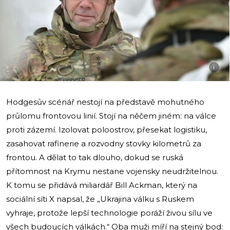
i
Hodgesův scénář nestojí na představě mohutného
průlomu frontovou linií. Stojí na něčem jiném: na válce
proti zázemí. Izolovat poloostrov, přesekat logistiku,
zasahovat rafinerie a rozvodny stovky kilometrů za
frontou. A dělat to tak dlouho, dokud se ruská
přítomnost na Krymu nestane vojensky neudržitelnou.
K tomu se přidává miliardář Bill Ackman, který na
sociální síti X napsal, že „Ukrajina válku s Ruskem
vyhraje, protože lepší technologie poráží živou sílu ve
všech budoucích válkách.“ Oba muži míří na stejný bod: