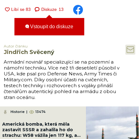
Diskuze
13
Vstoupit do diskuze
Autor článku
Jindřich Svěcený
Armádní novinář specializující se na pozemní a
námořní techniku. Více než tři desetiletí působil v
USA, kde psal pro Defense News, Army Times či
Military.com. Díky osobní účasti na cvičeních,
testech techniky i rozhovorech s vojáky přináší
čtenářům autentický pohled na armádu z obou
stran oceánu.
Historie
|
13474
Americká bomba, která měla
zastavit SSSR a zahalila ho do
strachu: W58 vážila jen 117 kg, ale