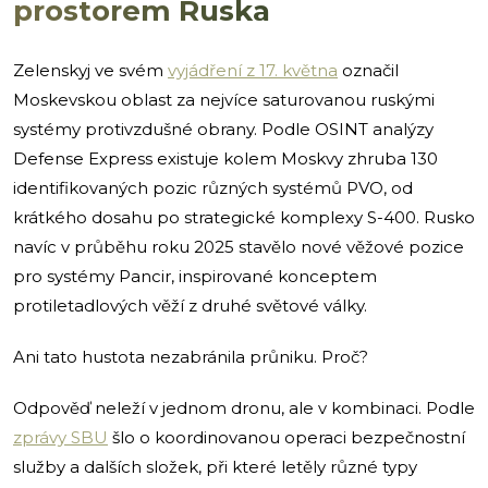
prostorem Ruska
Zelenskyj ve svém
vyjádření z 17. května
označil
Moskevskou oblast za nejvíce saturovanou ruskými
systémy protivzdušné obrany. Podle OSINT analýzy
Defense Express existuje kolem Moskvy zhruba 130
identifikovaných pozic různých systémů PVO, od
krátkého dosahu po strategické komplexy S-400. Rusko
navíc v průběhu roku 2025 stavělo nové věžové pozice
pro systémy Pancir, inspirované konceptem
protiletadlových věží z druhé světové války.
Ani tato hustota nezabránila průniku. Proč?
Odpověď neleží v jednom dronu, ale v kombinaci. Podle
zprávy SBU
šlo o koordinovanou operaci bezpečnostní
služby a dalších složek, při které letěly různé typy