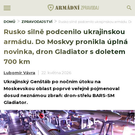
DOMŮ
ZPRAVODAJSTVÍ
Rusko silně podcenilo ukrajinskou armádu. Do 
Rusko silně podcenilo ukrajinskou
armádu. Do Moskvy pronikla úplná
novinka, dron Gladiator s doletem
700 km
Lubomír Vávra
22. května 2026
Ukrajinský Genštáb po nočním útoku na
Moskevskou oblast poprvé veřejně pojmenoval
dosud neznámou zbraň: dron-střelu BARS-SM
Gladiator.