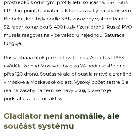
prostředků s odlišnými profily letu současně. RS-1 Bars,
FP-1 Firepoint, Gladiator, a k tomu zásahy na krymském
Belbeku, kde byly podle SBU zasaženy systém Pancir-
S2, radar komplexu S-400 i uzly řízení dronů. Ruská PVO
musela reagovat na více vektorů najednou. Saturace
funguje.
Ruská strana útok prezentovala jinak. Agentura TASS
uváděla, že nad Moskvou bylo za 24 hodin sestřeleno
přes 120 dronů. Současně ale připustila mrtvé a zraněné
v Moskvě a Moskevské oblasti. Vysoký počet sestřelů a
reálné zásahy na zemi se nevylučují, právě to je
podstata saturační taktiky.
Gladiator není anomálie, ale
součást systému