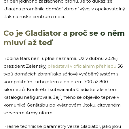
příběh jednoho zázračného dronu. Je to důkaz, že
Ukrajina proměnila domácí zbrojní vývoj v opakovatelný
tlak na ruské centrum moci.
Co je Gladiator a proč se o něm
mluví až teď
Rodina Bars není úplně neznámá. Už v dubnu 2026 ji
prezident Zelenskyj
představil v oficiálním přehledu
56
typů domácích zbraní jako sériově vyráběný systém s
kompaktním turbojetem a doletem 700 až 800
kilometrů. Konkrétní subvarianta Gladiator ale v tom
katalogu nefigurovala. Její jméno se objevilo teprve v
komuniké Genštábu po květnovém útoku, citovaném
serverem ArmyInform.
Přesné technické parametry verze Gladiator, jako jsou