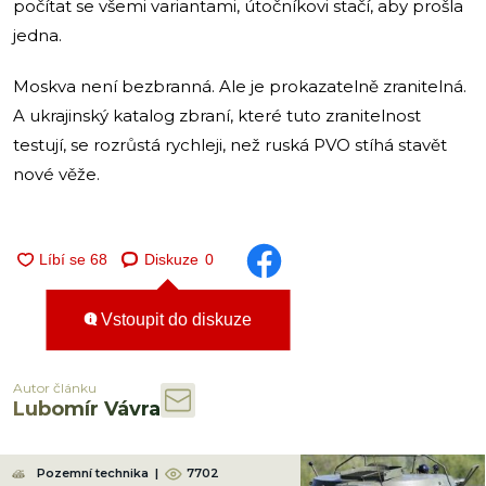
počítat se všemi variantami, útočníkovi stačí, aby prošla
jedna.
Moskva není bezbranná. Ale je prokazatelně zranitelná.
A ukrajinský katalog zbraní, které tuto zranitelnost
testují, se rozrůstá rychleji, než ruská PVO stíhá stavět
nové věže.
Diskuze
0
Vstoupit do diskuze
Autor článku
Lubomír Vávra
Pozemní technika
|
7702