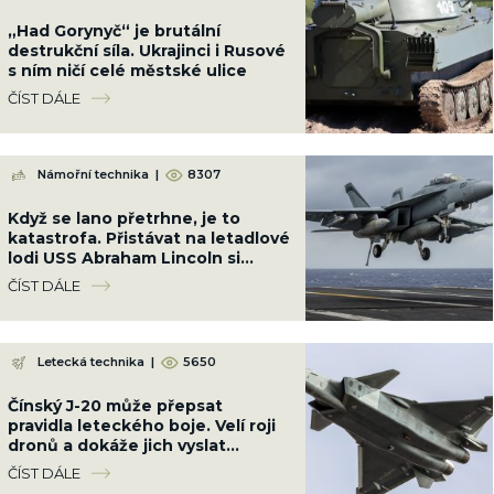
„Had Gorynyč“ je brutální
destrukční síla. Ukrajinci i Rusové
s ním ničí celé městské ulice
ČÍST DÁLE
Námořní technika
|
8307
Když se lano přetrhne, je to
katastrofa. Přistávat na letadlové
lodi USS Abraham Lincoln si
troufnou jenom ti nejlepší piloti
ČÍST DÁLE
Letecká technika
|
5650
Čínský J-20 může přepsat
pravidla leteckého boje. Velí roji
dronů a dokáže jich vyslat
desítky najednou
ČÍST DÁLE