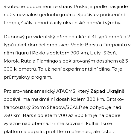
Skutečné podcenění ze strany Ruska je podle nás jinde
než v neznalosti jednoho jména. Spočívá v podcenění
tempa, škály a modularity ukrajinské domácí výroby.
Dubnový prezidentský přehled ukázal 31 typů dronů a 7
typů raket domácí produkce. Vedle Barsu a Firepointu v
něm figurují Peklo s doletem 700 km, Liutyj, Síčeň,
Morok, Ruta a Flamingo s deklarovaným dosahem až 3
000 kilometrů. To už není experimentální dílna. To je
průmyslový program.
Pro srovnání: americký ATACMS, který Západ Ukrajině
dodává, má maximální dosah kolem 300 km. Britsko-
francouzský Storm Shadow/SCALP se pohybuje nad
250 km. Bars s doletem 700 až 800 km je na papíře
výrazně nad oběma. Přímé srovnání kulhá, liší se
platforma odpalu, profil letu i přesnost, ale čistě z