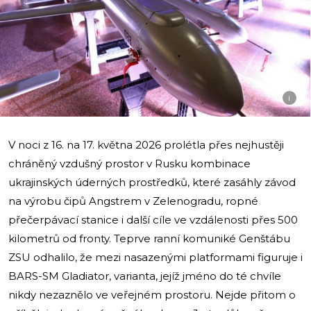
i
V noci z 16. na 17. května 2026 prolétla přes nejhustěji
chráněný vzdušný prostor v Rusku kombinace
ukrajinských úderných prostředků, které zasáhly závod
na výrobu čipů Angstrem v Zelenogradu, ropné
přečerpávací stanice i další cíle ve vzdálenosti přes 500
kilometrů od fronty. Teprve ranní komuniké Genštábu
ZSU odhalilo, že mezi nasazenými platformami figuruje i
BARS-SM Gladiator, varianta, jejíž jméno do té chvíle
nikdy nezaznělo ve veřejném prostoru. Nejde přitom o