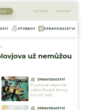
REDAKCE
KONTAKT
OSTI
VÝZBROJ
ZPRAVODAJSTVÍ
ube
Solovjova už nemůžou
ZPRAVODAJSTVÍ
Putinova odporná
válka: Ruské drony
krouží nad
ukrajinskými civilisty a
bez milosti je zabíjí.
ZPRAVODAJSTVÍ
Bezmála 1 000