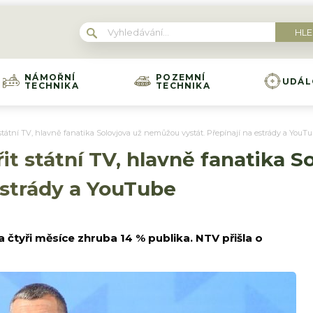
NÁMOŘNÍ
POZEMNÍ
UDÁL
TECHNIKA
TECHNIKA
 státní TV, hlavně fanatika Solovjova už nemůžou vystát. Přepínají na estrády a YouT
řit státní TV, hlavně fanatika 
 estrády a YouTube
 za čtyři měsíce zhruba 14 % publika. NTV přišla o