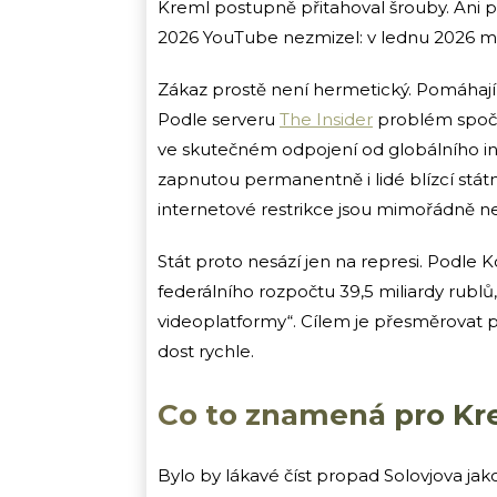
Kreml postupně přitahoval šrouby. Ani 
2026 YouTube nezmizel: v lednu 2026 měl
Zákaz prostě není hermetický. Pomáhají 
Podle serveru
The Insider
problém spočí
ve skutečném odpojení od globálního in
zapnutou permanentně i lidé blízcí státní
internetové restrikce jsou mimořádně n
Stát proto nesází jen na represi. Podle
federálního rozpočtu 39,5 miliardy rublů,
videoplatformy“. Cílem je přesměrovat 
dost rychle.
Co to znamená pro Kre
Bylo by lákavé číst propad Solovjova ja