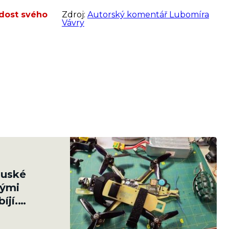
 dost svého
Zdroj:
Autorský komentář Lubomíra
Vávry
Ruské
kými
íjí.
toho 179