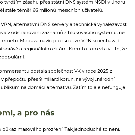
po tvrdším zásahu přes státní DNS systém NSDI v únoru
 stále téměř 66 milionů měsíčních uživatelů.
VPN, alternativní DNS servery a technická vynalézavost.
vá v odstraňování záznamů z blokovacího systému, ne
ternetu. Meduza navíc popisuje, že VPN si nechávají
 správě a regionálním elitám. Kreml o tom ví a ví i to, že
epopulární.
 Kommersantu dostala společnost VK v roce 2025 z
 v přepočtu přes 9 miliard korun, na vývoj „národní
publikum na domácí alternativu. Zatím to ale nefunguje
ml, a pro nás
ko důkaz masového prozření. Tak jednoduché to není.