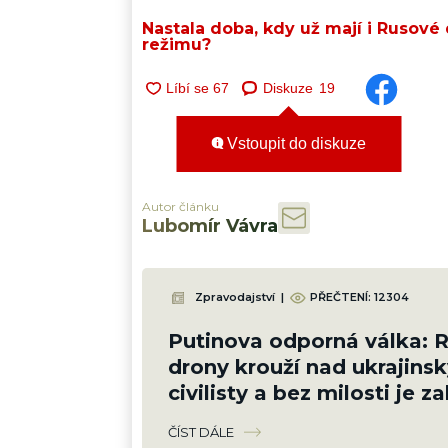
Nastala doba, kdy už mají i Rusové
režimu?
Diskuze
19
Vstoupit do diskuze
Autor článku
Lubomír Vávra
Zpravodajství
|
PŘEČTENÍ:
12304
Putinova odporná válka: 
drony krouží nad ukrajins
civilisty a bez milosti je zab
Bezmála 1 000 mrtvých, z 
ČÍST DÁLE
dětí