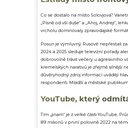
Co se dostalo na místo Solovjova? Varie
„Písně od vší duše“ a „Ahoj, Andreji“, le
vrcholu dominovaly zpravodajské formáty: „
Posun je výmluvný. Rusové nepřestali z
2024 a 2025 sleduje televizní pořady al
dobrovolně trávit večery u agresivního 
kremelských narativů je zřejmě silnější n
důvěryhodný zdroj informací uvádějí hlav
respondenti. Mladší a městské publikum
YouTube, který odmít
Tím „jinam“ je z velké části YouTube. P
89 milionů v první polovině 2022 na témě