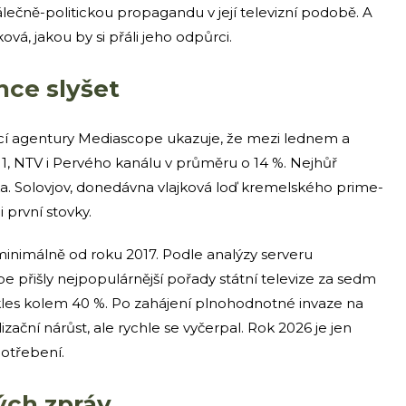
lečně-politickou propagandu v její televizní podobě. A
ová, jakou by si přáli jeho odpůrci.
hce slyšet
cí agentury Mediascope ukazuje, že mezi lednem a
1, NTV i Pervého kanálu v průměru o 14 %. Nejhůř
ka. Solovjov, donedávna vlajková loď kremelského prime-
i první stovky.
minimálně od roku 2017. Podle analýzy serveru
 přišly nejpopulárnější pořady státní televize za sedm
okles kolem 40 %. Po zahájení plnohodnotné invaze na
izační nárůst, ale rychle se vyčerpal. Rok 2026 je jen
potřebení.
ých zpráv