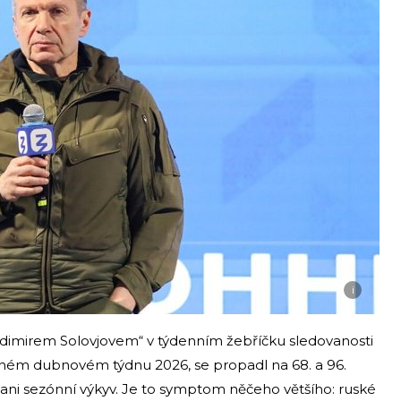
i
adimirem Solovjovem“ v týdenním žebříčku sledovanosti
stejném dubnovém týdnu 2026, se propadl na 68. a 96.
ani sezónní výkyv. Je to symptom něčeho většího: ruské