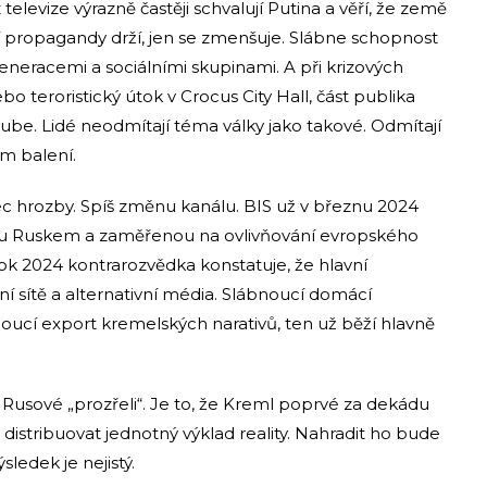
 televize výrazně častěji schvalují Putina a věří, že země
í propagandy drží, jen se zmenšuje. Slábne schopnost
generacemi a sociálními skupinami. A při krizových
o teroristický útok v Crocus City Hall, část publika
ube. Lidé neodmítají téma války jako takové. Odmítají
m balení.
 hrozby. Spíš změnu kanálu. BIS už v březnu 2024
u Ruskem a zaměřenou na ovlivňování evropského
rok 2024 kontrarozvědka konstatuje, že hlavní
ní sítě a alternativní média. Slábnoucí domácí
ucí export kremelských narativů, ten už běží hlavně
 Rusové „prozřeli“. Je to, že Kreml poprvé za dekádu
 distribuovat jednotný výklad reality. Nahradit ho bude
sledek je nejistý.