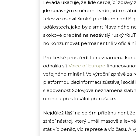
Levada ukazuje, že lidé čerpající zprávy z
jde správným směrem. Tvrdé jádro státn
televize oslovit široké publikum napříč 
událostech, jako byla smrt Navalného neb
skokově přepíná na nezávislý ruský YouT
ho konzumovat permanentně v oficiální
Pro české prostředí to neznamená konec
odhalila síť
Voice of Europe
financovano
veřejného mínění. Ve výroční zprávě za 
platformou dezinformací zůstávají sociál
sledovanost Solovjova neznamená slábno
online a přes lokální přenašeče.
Nejdůležitější na celém příběhu není, že
ztrácí nástroj, který uměl masově a levně
stát víc peněz, víc represe a víc času. A vý