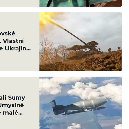
ovské
. Vlastní
e Ukrajinci
ali Sumy
Úmyslně
vě malé