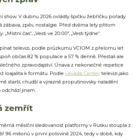
tní show. V dubnu 2026 ovládly špičku žebříčku pořady
hká zábava, zpěv, nostalgie. Před dvěma lety přitom
Místní čas“, „Vesti ve 20:00″, „Vesti týdne“.
apínat televizi, podle průzkumu VCIOM z přelomu let
espoň občas 82 % populace a 57 % denně. Přestali ale
válečného zpravodajství. Únava z nekonečné repetice
ež loajalita k formátu. Podle
Levada Center
televizi jako
ně starší, chudší a výrazně proputinovsky naladění
 odchází jinam.
á zemřít
růměrná měsíční sledovanost platformy v Rusku stoupla z
ř 96 milionů v první polovině 2024, tedy v době, kdy