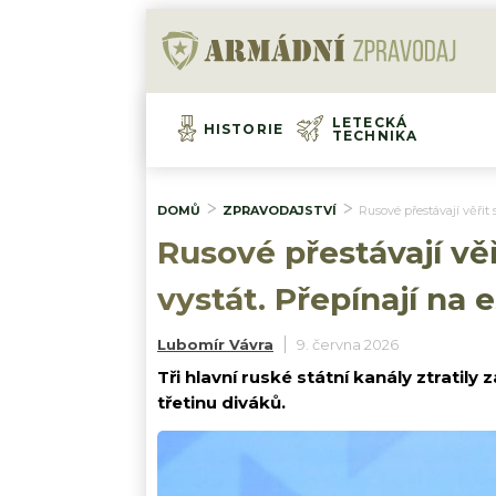
LETECKÁ
HISTORIE
TECHNIKA
DOMŮ
ZPRAVODAJSTVÍ
Rusové přestávají věřit
Rusové přestávají vě
vystát. Přepínají na
Lubomír Vávra
9. června 2026
Tři hlavní ruské státní kanály ztratily
třetinu diváků.