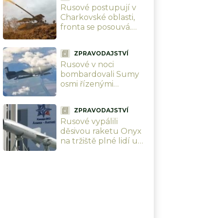
Rusové postupují v
mrtvých, z toho 179
Charkovské oblasti,
dětí
fronta se posouvá.
Vlastní analytici
ukazují mapu, kde
ZPRAVODAJSTVÍ
Ukrajinci ztrácejí
Rusové v noci
pozice
bombardovali Sumy
osmi řízenými
bombami. Úmyslně
cílili na civilisty, zabili i
ZPRAVODAJSTVÍ
dvě malé holčičky
Rusové vypálili
děsivou raketu Onyx
na tržiště plné lidí u
Oděsy. Úmyslně
terorizují civilní
obyvatelstvo