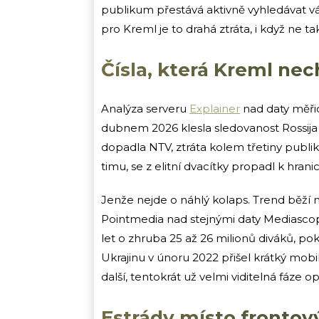
publikum přestává aktivně vyhledávat vá
pro Kreml je to drahá ztráta, i když ne tak
Čísla, která Kreml nec
Analýza serveru
Explainer
nad daty měři
dubnem 2026 klesla sledovanost Rossija 
dopadla NTV, ztráta kolem třetiny publi
timu, se z elitní dvacítky propadl k hranic
Jenže nejde o náhlý kolaps. Trend běží 
Pointmedia nad stejnými daty Mediascope
let o zhruba 25 až 26 milionů diváků, p
Ukrajinu v únoru 2022 přišel krátký mobil
další, tentokrát už velmi viditelná fáze o
Estrády místo frontov