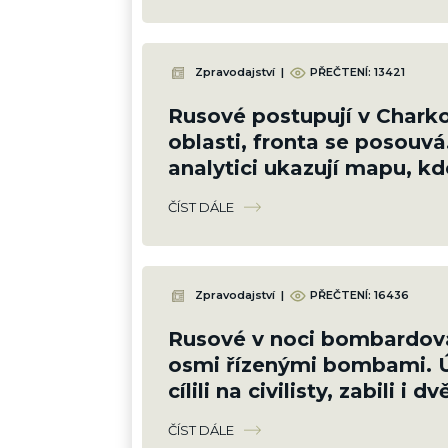
Zpravodajství
|
PŘEČTENÍ:
13421
Rusové postupují v Chark
oblasti, fronta se posouvá
analytici ukazují mapu, kd
ztrácejí pozice
ČÍST DÁLE
Zpravodajství
|
PŘEČTENÍ:
16436
Rusové v noci bombardov
osmi řízenými bombami. 
cílili na civilisty, zabili i d
holčičky
ČÍST DÁLE