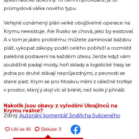
průmyslová válka nového typu.
Veřejně oznámený plán velké obojživelné operace na
Krymu neexistuje. Ale Rusko se chová, jako by existoval.
A v tom je jádro problému: můžete zaminovat každou
pláž, vykopat zákopy podél celého pobřeží a rozmístit
palebná postavení na každém útesu. Jenže když vám
souběžně padají mosty, hoří sklady a logistické trasy se
jedna po druhé stávají neprůjezdnými, z pevnosti se
stane past. Krym se pro Moskvu mění z válečné trofeje
v prostor, který ji stojí víc sil bránit, než kolik jí přináší.
Nakolik jsou obavy z vylodění Ukrajinců na
Krymu reálné?
Zdroj:
Autorský komentář Jindřicha Svěceného
Diskuze
3