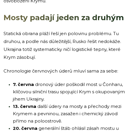
osvobození Krymu.
Mosty padají jeden za druhým
Statická obrana pláží řeší jen polovinu problému. Tu
druhou, a podle nás důležitější, Rusko řešit nedokáže.
Ukrajina totiž systematicky ničí logistické tepny, které
Krym zásobují.
Chronologie červnových úderů mluví sama za sebe:
7. června
dronový úder poškodil most u Čonharu,
klíčovou silniční trasu spojující Krym s okupovaným
jihem Ukrajiny.
13. června
další údery na mosty a přechody mezi
Krymem a pevninou, zasažen i chemický závod
přímo na poloostrově.
20. června
generální štáb ohlásil zásah mostu u