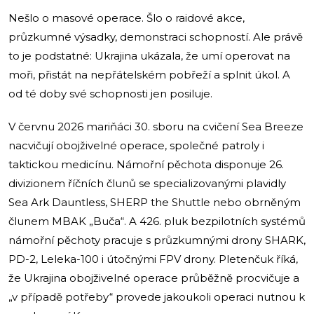
Nešlo o masové operace. Šlo o raidové akce,
průzkumné výsadky, demonstraci schopností. Ale právě
to je podstatné: Ukrajina ukázala, že umí operovat na
moři, přistát na nepřátelském pobřeží a splnit úkol. A
od té doby své schopnosti jen posiluje.
V červnu 2026 mariňáci 30. sboru na cvičení Sea Breeze
nacvičují obojživelné operace, společné patroly i
taktickou medicínu. Námořní pěchota disponuje 26.
divizionem říčních člunů se specializovanými plavidly
Sea Ark Dauntless, SHERP the Shuttle nebo obrněným
člunem MBAK „Buča“. A 426. pluk bezpilotních systémů
námořní pěchoty pracuje s průzkumnými drony SHARK,
PD-2, Leleka-100 i útočnými FPV drony. Pletenčuk říká,
že Ukrajina obojživelné operace průběžně procvičuje a
„v případě potřeby“ provede jakoukoli operaci nutnou k