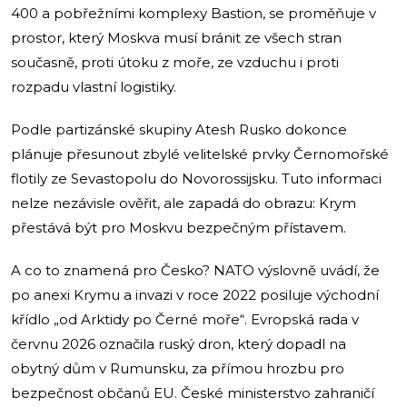
400 a pobřežními komplexy Bastion, se proměňuje v
prostor, který Moskva musí bránit ze všech stran
současně, proti útoku z moře, ze vzduchu i proti
rozpadu vlastní logistiky.
Podle partizánské skupiny Atesh Rusko dokonce
plánuje přesunout zbylé velitelské prvky Černomořské
flotily ze Sevastopolu do Novorossijsku. Tuto informaci
nelze nezávisle ověřit, ale zapadá do obrazu: Krym
přestává být pro Moskvu bezpečným přístavem.
A co to znamená pro Česko? NATO výslovně uvádí, že
po anexi Krymu a invazi v roce 2022 posiluje východní
křídlo „od Arktidy po Černé moře“. Evropská rada v
červnu 2026 označila ruský dron, který dopadl na
obytný dům v Rumunsku, za přímou hrozbu pro
bezpečnost občanů EU. České ministerstvo zahraničí