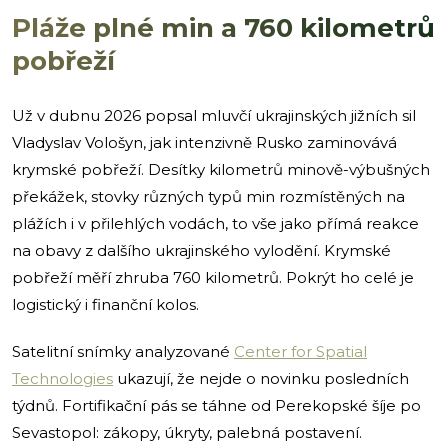
Pláže plné min a 760 kilometrů
pobřeží
Už v dubnu 2026 popsal mluvčí ukrajinských jižních sil
Vladyslav Vološyn, jak intenzivně Rusko zaminovává
krymské pobřeží. Desítky kilometrů minově-výbušných
překážek, stovky různých typů min rozmístěných na
plážích i v přilehlých vodách, to vše jako přímá reakce
na obavy z dalšího ukrajinského vylodění. Krymské
pobřeží měří zhruba 760 kilometrů. Pokrýt ho celé je
logistický i finanční kolos.
Satelitní snímky analyzované
Center for Spatial
Technologies
ukazují, že nejde o novinku posledních
týdnů. Fortifikační pás se táhne od Perekopské šíje po
Sevastopol: zákopy, úkryty, palebná postavení.