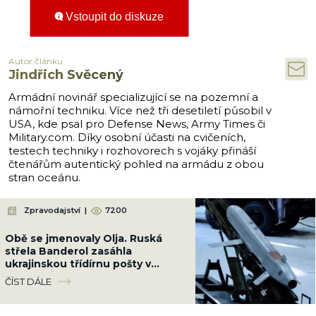
Vstoupit do diskuze
Autor článku
Jindřich Svěcený
Armádní novinář specializující se na pozemní a
námořní techniku. Více než tři desetiletí působil v
USA, kde psal pro Defense News, Army Times či
Military.com. Díky osobní účasti na cvičeních,
testech techniky i rozhovorech s vojáky přináší
čtenářům autentický pohled na armádu z obou
stran oceánu.
Zpravodajství
|
7200
Obě se jmenovaly Olja. Ruská
střela Banderol zasáhla
ukrajinskou třídírnu pošty v
Pavlogradu a zabila dvě poštovní
ČÍST DÁLE
úřednice