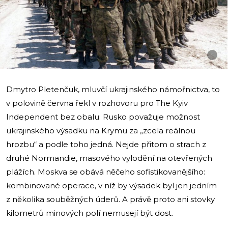
i
Dmytro Pletenčuk, mluvčí ukrajinského námořnictva, to
v polovině června řekl v rozhovoru pro The Kyiv
Independent bez obalu: Rusko považuje možnost
ukrajinského výsadku na Krymu za „zcela reálnou
hrozbu“ a podle toho jedná. Nejde přitom o strach z
druhé Normandie, masového vylodění na otevřených
plážích. Moskva se obává něčeho sofistikovanějšího:
kombinované operace, v níž by výsadek byl jen jedním
z několika souběžných úderů. A právě proto ani stovky
kilometrů minových polí nemusejí být dost.