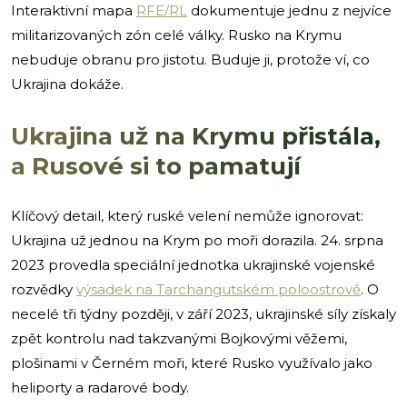
Interaktivní mapa
RFE/RL
dokumentuje jednu z nejvíce
militarizovaných zón celé války. Rusko na Krymu
nebuduje obranu pro jistotu. Buduje ji, protože ví, co
Ukrajina dokáže.
Ukrajina už na Krymu přistála,
a Rusové si to pamatují
Klíčový detail, který ruské velení nemůže ignorovat:
Ukrajina už jednou na Krym po moři dorazila. 24. srpna
2023 provedla speciální jednotka ukrajinské vojenské
rozvědky
výsadek na Tarchangutském poloostrově
. O
necelé tři týdny později, v září 2023, ukrajinské síly získaly
zpět kontrolu nad takzvanými Bojkovými věžemi,
plošinami v Černém moři, které Rusko využívalo jako
heliporty a radarové body.