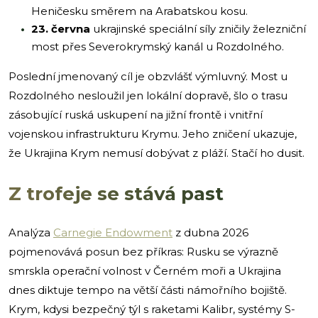
Heničesku směrem na Arabatskou kosu.
23. června
ukrajinské speciální síly zničily železniční
most přes Severokrymský kanál u Rozdolného.
Poslední jmenovaný cíl je obzvlášť výmluvný. Most u
Rozdolného nesloužil jen lokální dopravě, šlo o trasu
zásobující ruská uskupení na jižní frontě i vnitřní
vojenskou infrastrukturu Krymu. Jeho zničení ukazuje,
že Ukrajina Krym nemusí dobývat z pláží. Stačí ho dusit.
Z trofeje se stává past
Analýza
Carnegie Endowment
z dubna 2026
pojmenovává posun bez příkras: Rusku se výrazně
smrskla operační volnost v Černém moři a Ukrajina
dnes diktuje tempo na větší části námořního bojiště.
Krym, kdysi bezpečný týl s raketami Kalibr, systémy S-