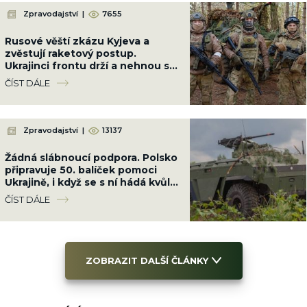
Zpravodajství
|
7655
Rusové věští zkázu Kyjeva a
zvěstují raketový postup.
Ukrajinci frontu drží a nehnou se
ani o metr
ČÍST DÁLE
Zpravodajství
|
13137
Žádná slábnoucí podpora. Polsko
připravuje 50. balíček pomoci
Ukrajině, i když se s ní hádá kvůli
Banderovi
ČÍST DÁLE
ZOBRAZIT DALŠÍ ČLÁNKY