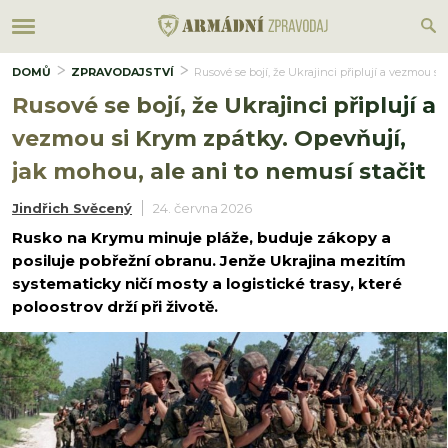
DOMŮ
ZPRAVODAJSTVÍ
Rusové se bojí, že Ukrajinci připlují a vezmou s
Rusové se bojí, že Ukrajinci připlují a
vezmou si Krym zpátky. Opevňují,
jak mohou, ale ani to nemusí stačit
Jindřich Svěcený
24. června 2026
Rusko na Krymu minuje pláže, buduje zákopy a
posiluje pobřežní obranu. Jenže Ukrajina mezitím
systematicky ničí mosty a logistické trasy, které
poloostrov drží při životě.