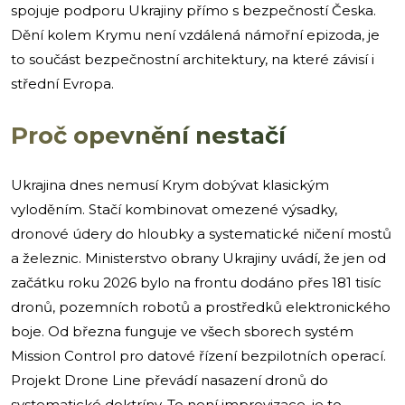
spojuje podporu Ukrajiny přímo s bezpečností Česka.
Dění kolem Krymu není vzdálená námořní epizoda, je
to součást bezpečnostní architektury, na které závisí i
střední Evropa.
Proč opevnění nestačí
Ukrajina dnes nemusí Krym dobývat klasickým
vyloděním. Stačí kombinovat omezené výsadky,
dronové údery do hloubky a systematické ničení mostů
a železnic. Ministerstvo obrany Ukrajiny uvádí, že jen od
začátku roku 2026 bylo na frontu dodáno přes 181 tisíc
dronů, pozemních robotů a prostředků elektronického
boje. Od března funguje ve všech sborech systém
Mission Control pro datové řízení bezpilotních operací.
Projekt Drone Line převádí nasazení dronů do
systematické doktríny. To není improvizace, je to