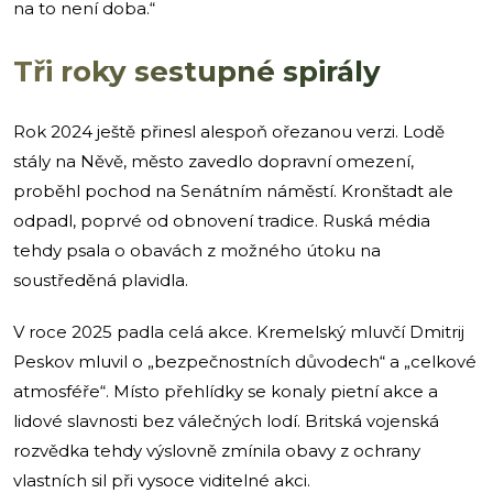
na to není doba.“
Tři roky sestupné spirály
Rok 2024 ještě přinesl alespoň ořezanou verzi. Lodě
stály na Něvě, město zavedlo dopravní omezení,
proběhl pochod na Senátním náměstí. Kronštadt ale
odpadl, poprvé od obnovení tradice. Ruská média
tehdy psala o obavách z možného útoku na
soustředěná plavidla.
V roce 2025 padla celá akce. Kremelský mluvčí Dmitrij
Peskov mluvil o „bezpečnostních důvodech“ a „celkové
atmosféře“. Místo přehlídky se konaly pietní akce a
lidové slavnosti bez válečných lodí. Britská vojenská
rozvědka tehdy výslovně zmínila obavy z ochrany
vlastních sil při vysoce viditelné akci.