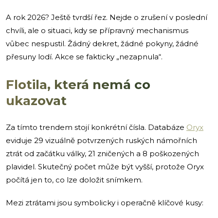
A rok 2026? Ještě tvrdší řez. Nejde o zrušení v poslední
chvíli, ale o situaci, kdy se přípravný mechanismus
vůbec nespustil. Žádný dekret, žádné pokyny, žádné
přesuny lodí. Akce se fakticky „nezapnula“.
Flotila, která nemá co
ukazovat
Za tímto trendem stojí konkrétní čísla. Databáze
Oryx
eviduje 29 vizuálně potvrzených ruských námořních
ztrát od začátku války, 21 zničených a 8 poškozených
plavidel. Skutečný počet může být vyšší, protože Oryx
počítá jen to, co lze doložit snímkem.
Mezi ztrátami jsou symbolicky i operačně klíčové kusy: