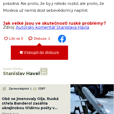
prázdná. Ne proto, že by ji někdo rozbil, ale proto, že
Moskva už nemá dost sebevědomí ji naplnit.
Jak velké jsou ve skutečnosti ruské problémy?
Zdroj:
Autorský komentář Stanislava Havla
Diskuze
1
Vstoupit do diskuze
Autor článku
Stanislav Havel
Zpravodajství
|
3387
Obě se jmenovaly Olja. Ruská
střela Banderol zasáhla
ukrajinskou třídírnu pošty v
Pavlogradu a zabila dvě poštovní