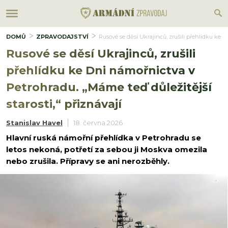
DOMŮ
ZPRAVODAJSTVÍ
Rusové se děsí Ukrajinců, zrušili přehlídku ke D
Rusové se děsí Ukrajinců, zrušili
přehlídku ke Dni námořnictva v
Petrohradu. „Máme teď důležitější
starosti,“ přiznávají
Stanislav Havel
18. června 2026
Hlavní ruská námořní přehlídka v Petrohradu se
letos nekoná, potřetí za sebou ji Moskva omezila
nebo zrušila. Přípravy se ani nerozběhly.