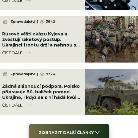
ČÍST DÁLE
úřednice
Zpravodajství
|
3842
Rusové věští zkázu Kyjeva a
zvěstují raketový postup.
Ukrajinci frontu drží a nehnou se
ani o metr
ČÍST DÁLE
Zpravodajství
|
9324
Žádná slábnoucí podpora. Polsko
připravuje 50. balíček pomoci
Ukrajině, i když se s ní hádá kvůli
Banderovi
ČÍST DÁLE
ZOBRAZIT DALŠÍ ČLÁNKY