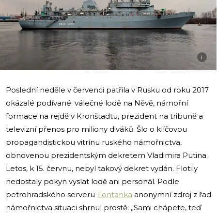
i
Poslední neděle v červenci patřila v Rusku od roku 2017
okázalé podívané: válečné lodě na Něvě, námořní
formace na rejdě v Kronštadtu, prezident na tribuně a
televizní přenos pro miliony diváků. Šlo o klíčovou
propagandistickou vitrínu ruského námořnictva,
obnovenou prezidentským dekretem Vladimira Putina.
Letos, k 15. červnu, nebyl takový dekret vydán. Flotily
nedostaly pokyn vyslat lodě ani personál. Podle
petrohradského serveru
Fontanka
anonymní zdroj z řad
námořnictva situaci shrnul prostě: „Sami chápete, teď