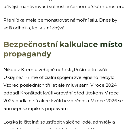
dřívější manévrovací volnosti v černomořském prostoru.
Přehlídka měla demonstrovat námořní sílu. Dnes by
spíš odhalila, kolik z ní zbývá.
Bezpečnostní kalkulace místo
propagandy
Nikdo z Kremlu veřejně neřekl: „Rušíme to kvůli
Ukrajině.“ Přímé oficiální spojení zveřejněno nebylo.
Vzorec posledních tří let ale mluví sám. V roce 2024
odpadl Kronštadt kvůli varování před útokem. V roce
2025 padla celá akce kvůli bezpečnosti. V roce 2026 se
ani nepřistoupilo k přípravám.
Logika je čitelná: soustředit válečné lodě, admirály a