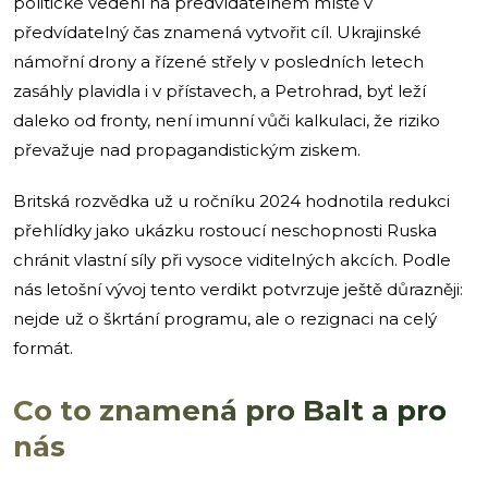
politické vedení na předvídatelném místě v
předvídatelný čas znamená vytvořit cíl. Ukrajinské
námořní drony a řízené střely v posledních letech
zasáhly plavidla i v přístavech, a Petrohrad, byť leží
daleko od fronty, není imunní vůči kalkulaci, že riziko
převažuje nad propagandistickým ziskem.
Britská rozvědka už u ročníku 2024 hodnotila redukci
přehlídky jako ukázku rostoucí neschopnosti Ruska
chránit vlastní síly při vysoce viditelných akcích. Podle
nás letošní vývoj tento verdikt potvrzuje ještě důrazněji:
nejde už o škrtání programu, ale o rezignaci na celý
formát.
Co to znamená pro Balt a pro
nás