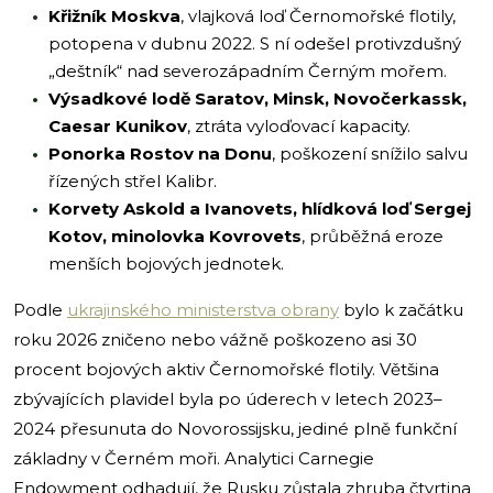
Křižník Moskva
, vlajková loď Černomořské flotily,
potopena v dubnu 2022. S ní odešel protivzdušný
„deštník“ nad severozápadním Černým mořem.
Výsadkové lodě Saratov, Minsk, Novočerkassk,
Caesar Kunikov
, ztráta vyloďovací kapacity.
Ponorka Rostov na Donu
, poškození snížilo salvu
řízených střel Kalibr.
Korvety Askold a Ivanovets, hlídková loď Sergej
Kotov, minolovka Kovrovets
, průběžná eroze
menších bojových jednotek.
Podle
ukrajinského ministerstva obrany
bylo k začátku
roku 2026 zničeno nebo vážně poškozeno asi 30
procent bojových aktiv Černomořské flotily. Většina
zbývajících plavidel byla po úderech v letech 2023–
2024 přesunuta do Novorossijsku, jediné plně funkční
základny v Černém moři. Analytici Carnegie
Endowment odhadují, že Rusku zůstala zhruba čtvrtina