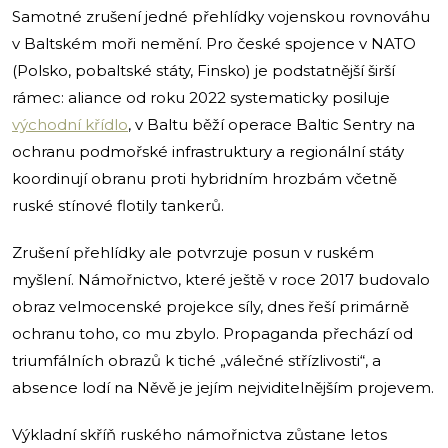
Samotné zrušení jedné přehlídky vojenskou rovnováhu
v Baltském moři nemění. Pro české spojence v NATO
(Polsko, pobaltské státy, Finsko) je podstatnější širší
rámec: aliance od roku 2022 systematicky posiluje
východní křídlo
, v Baltu běží operace Baltic Sentry na
ochranu podmořské infrastruktury a regionální státy
koordinují obranu proti hybridním hrozbám včetně
ruské stínové flotily tankerů.
Zrušení přehlídky ale potvrzuje posun v ruském
myšlení. Námořnictvo, které ještě v roce 2017 budovalo
obraz velmocenské projekce síly, dnes řeší primárně
ochranu toho, co mu zbylo. Propaganda přechází od
triumfálních obrazů k tiché „válečné střízlivosti“, a
absence lodí na Něvě je jejím nejviditelnějším projevem.
Výkladní skříň ruského námořnictva zůstane letos