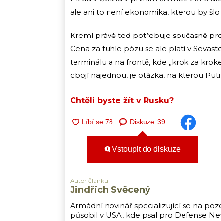
ale ani to není ekonomika, kterou by šl
Kreml právě teď potřebuje současně prod
Cena za tuhle pózu se ale platí v Sevas
terminálu a na frontě, kde „krok za kro
obojí najednou, je otázka, na kterou Pu
Chtěli byste žít v Rusku?
Diskuze
39
Vstoupit do diskuze
Autor článku
Jindřich Svěcený
Armádní novinář specializující se na poz
působil v USA, kde psal pro Defense New