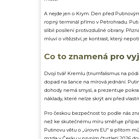
A nejde jen o Krym. Den před Putinovým
ropný terminál přímo v Petrohradu. Puti
slíbil posílení protivzdušné obrany. Přizn
mluví o vítězství, je kontrast, který nep
Co to znamená pro vy
Dvojí tvář Kremlu (triumfalismus na pód
dopad na šance na mírová jednání. Puti
dohody nemá smysl, a prezentuje pokrač
náklady, které nelze skrýt ani před vlas
Pro českou bezpečnost to podle nás znam
než ke skutečnému míru směřuje případ
Putinovu větu o „úrovni EU“ si přitom 
mzda v Česku v prvním čtvrtletí 2026 dosá