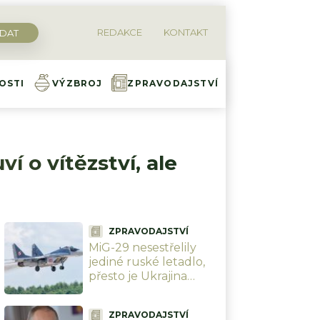
REDAKCE
KONTAKT
OSTI
VÝZBROJ
ZPRAVODAJSTVÍ
ví o vítězství, ale
ZPRAVODAJSTVÍ
MiG-29 nesestřelily
jediné ruské letadlo,
přesto je Ukrajina
zoufale potřebuje a
Rusové se bojí. Polsko
ZPRAVODAJSTVÍ
jí pošle své poslední