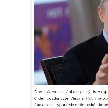
Dne 4. června zasáhl ukrajinský dron ro
O den později vyšel Vladimir Putin na
fóra a začal sypat čísla o síle ruské eko