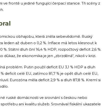
ii ve frontě u jediné fungující čerpací stanice. Tři scény z
ěh.
bral
omickou obhajobu, která zněla sebevědomě. Ruský
a leden až duben o 0,2 %. Inflace má letos klesnout k
0 %. Státní dluh činí 16,4 % HDP, rozpočtový deficit 2,6 %.
o důkaz, že ekonomika je jen „zbrzděná“, nikoli v krizi.
číná problém. Putin použil deficit EU 3,1 % HDP a dluh
1 % deficit celé EU, zatímco 81,7 % je opět dluh celé EU,
luvil. Eurozóna měla deficit 2,9 % a dluh 87,8 %. Kreml si
dilo.
 běžné ruské domácnosti ve srovnání s českou nebo
spotřebu ani kvalitu služeb. Srovnával fiskální ukazatele