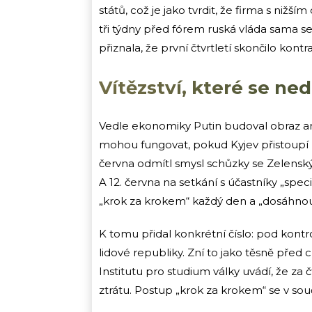
států, což je jako tvrdit, že firma s niž
tři týdny před fórem ruská vláda sama se
přiznala, že první čtvrtletí skončilo kont
Vítězství, které se ne
Vedle ekonomiky Putin budoval obraz ar
mohou fungovat, pokud Kyjev přistoupí n
června odmítl smysl schůzky se Zelenský
A 12. června na setkání s účastníky „speci
„krok za krokem“ každý den a „dosáhno
K tomu přidal konkrétní číslo: pod kon
lidové republiky. Zní to jako těsně před
Institutu pro studium války uvádí, že za 
ztrátu. Postup „krok za krokem“ se v sou