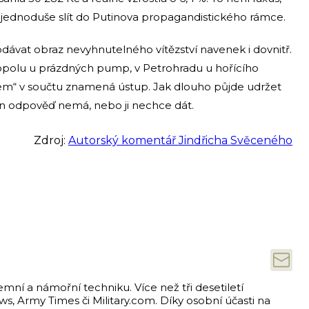
o jednoduše slít do Putinova propagandistického rámce.
ávat obraz nevyhnutelného vítězství navenek i dovnitř.
topolu u prázdných pump, v Petrohradu u hořícího
kem“ v součtu znamená ústup. Jak dlouho půjde udržet
tin odpověď nemá, nebo ji nechce dát.
Zdroj:
Autorský komentář Jindřicha Svěceného
emní a námořní techniku. Více než tři desetiletí
s, Army Times či Military.com. Díky osobní účasti na