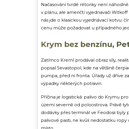
Načasování tvrdé rétoriky není náhodné.
v plánu, ale američtí vyjednavači Witkof
nás jde o klasickou vyjednávací kotvu: čí
cenu může požadovat u případného jedn
Krym bez benzínu, Pe
Zatímco Kreml prodával obraz síly, reali
popsal Sevastopol, kde na většině čerpac
pumpa, před ní fronta. Úřady už dříve z
výpadky některých potravin.
Příčina je logistická: palivo do Krymu pr
území severně od poloostrova. Právě tyt
dodávky přes terminál ve Feodosii byly
palivové pasti, ne kvůli nedostatku ropy
místo.