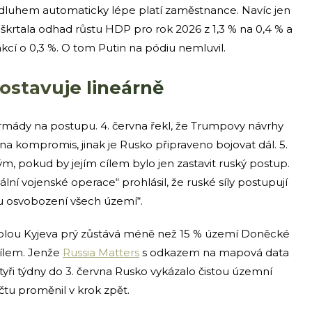
ším dluhem automaticky lépe platí zaměstnance. Navíc jen
škrtala odhad růstu HDP pro rok 2026 z 1,3 % na 0,4 % a
rakcí o 0,3 %. O tom Putin na pódiu nemluvil.
dostavuje lineárně
mády na postupu. 4. června řekl, že Trumpovy návrhy
a kompromis, jinak je Rusko připraveno bojovat dál. 5.
m, pokud by jejím cílem bylo jen zastavit ruský postup.
ální vojenské operace“ prohlásil, že ruské síly postupují
u osvobození všech území“.
trolou Kyjeva prý zůstává méně než 15 % území Doněcké
 cílem. Jenže
Russia Matters
s odkazem na mapová data
čtyři týdny do 3. června Rusko vykázalo čistou územní
čtu proměnil v krok zpět.