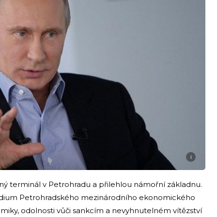
i
pný terminál v Petrohradu a přilehlou námořní základnu.
 pódium Petrohradského mezinárodního ekonomického
nomiky, odolnosti vůči sankcím a nevyhnutelném vítězství