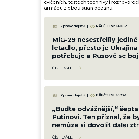
cvičeních, testech techniky i rozhovore
armádu z obou stran oceánu.
Zpravodajství
|
PŘEČTENÍ:
14062
MiG-29 nesestřelily jediné
letadlo, přesto je Ukrajina
potřebuje a Rusové se bojí
pošle své poslední
ČÍST DÁLE
Zpravodajství
|
PŘEČTENÍ:
10734
„Buďte odvážnější,“ šepta
Putinovi. Ten přiznal, že by
nemůže si dovolit další zt
ČÍST DÁLE