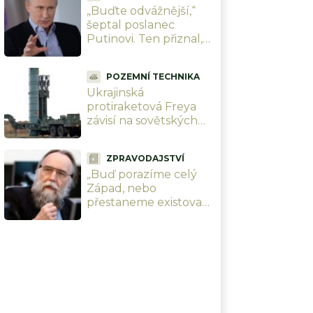
„Buďte odvážnější,“
šeptal poslanec
Putinovi. Ten přiznal,
že by chtěl, ale
nemůže si dovolit další
POZEMNÍ TECHNIKA
ztráty
Ukrajinská
protiraketová Freya
závisí na sovětských
raketách S-300.
Analytička vysvětluje,
ZPRAVODAJSTVÍ
proč to nemůže
„Buď porazíme celý
fungovat
Západ, nebo
přestaneme existovat.“
Putinův neonacistický
ideolog přiznal, že
Rusko nemá kam
couvnout