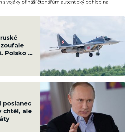
ch s vojáky přináší čtenářům autentický pohled na
 ruské
 zoufale
. Polsko jí
l poslanec
 chtěl, ale
ráty