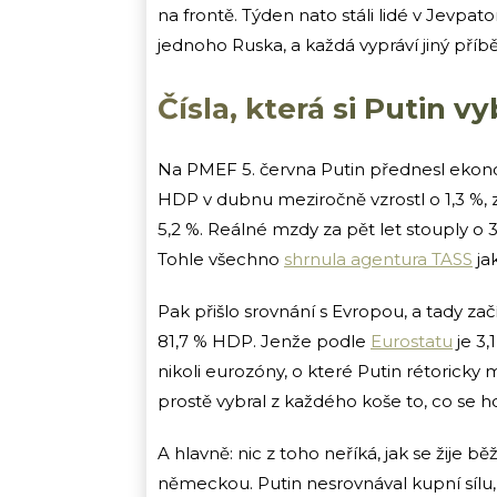
na frontě. Týden nato stáli lidé v Jevpator
jednoho Ruska, a každá vypráví jiný příb
Čísla, která si Putin vy
Na PMEF 5. června Putin přednesl ekon
HDP v dubnu meziročně vzrostl o 1,3 %, z
5,2 %. Reálné mzdy za pět let stouply o 3
Tohle všechno
shrnula agentura TASS
jak
Pak přišlo srovnání s Evropou, a tady za
81,7 % HDP. Jenže podle
Eurostatu
je 3,
nikoli eurozóny, o které Putin rétoricky m
prostě vybral z každého koše to, co se ho
A hlavně: nic z toho neříká, jak se žije
německou. Putin nesrovnával kupní sílu, 