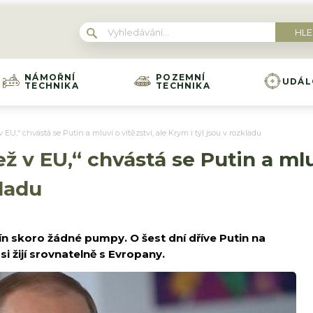
NÁMOŘNÍ
POZEMNÍ
UDÁL
TECHNIKA
TECHNIKA
 v EU,“ chvástá se Putin a mluví o vítězství, ale Krym i týl jsou v rozkladu
ež v EU,“ chvástá se Putin a mlu
kladu
n skoro žádné pumpy. O šest dní dříve Putin na
i žijí srovnatelně s Evropany.