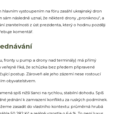
 hlavním vystoupením na fóru zasáhl ukrajinský dron
n sám následně uznal, že některé drony „proniknou“, a
ání zranitelnosti z úst prezidenta, který o hodinu později
otřebuje komentář.
jednávání
iu, fronty u pump a drony nad terminály) má přímý
n veřejně říká, že schůzka bez předem připravené
ující postup. Zároveň ale jeho zázemí nese rostoucí
tním obyvatelstvem.
ená spíš nižší šanci na rychlou, stabilní dohodu. Spíš
né jednání k zamrazení konfliktu za ruských podmínek.
můžeme zasadit do vlastního kontextu: průměrná hrubá
hla 50 282 Kč a reálně vzrostla o 6,4 %. To není luxus,