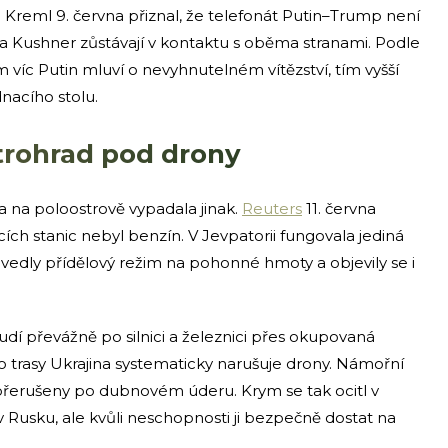
 Kreml 9. června přiznal, že telefonát Putin–Trump není
f a Kushner zůstávají v kontaktu s oběma stranami. Podle
m víc Putin mluví o nevyhnutelném vítězství, tím vyšší
acího stolu.
trohrad pod drony
ta na poloostrově vypadala jinak.
Reuters
11. června
ích stanic nebyl benzín. V Jevpatorii fungovala jediná
avedly přídělový režim na pohonné hmoty a objevily se i
oudí převážně po silnici a železnici přes okupovaná
o trasy Ukrajina systematicky narušuje drony. Námořní
 přerušeny po dubnovém úderu. Krym se tak ocitl v
 v Rusku, ale kvůli neschopnosti ji bezpečně dostat na