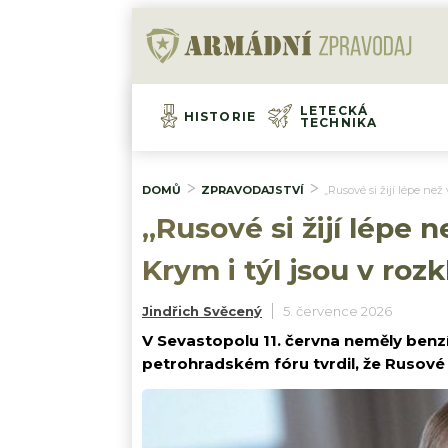
LETECKÁ
HISTORIE
TECHNIKA
DOMŮ
ZPRAVODAJSTVÍ
„Rusové si žijí lépe než
„Rusové si žijí lépe n
Krym i týl jsou v roz
Jindřich Svěcený
5. července 2026
V Sevastopolu 11. června neměly benzí
petrohradském fóru tvrdil, že Rusové s