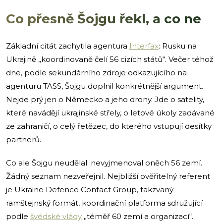
Co přesně Šojgu řekl, a co ne
Základní citát zachytila agentura
Interfax
: Rusku na
Ukrajině „koordinovaně čelí 56 cizích států“. Večer téhož
dne, podle sekundárního zdroje odkazujícího na
agenturu TASS, Šojgu doplnil konkrétnější argument.
Nejde prý jen o Německo a jeho drony. Jde o satelity,
které navádějí ukrajinské střely, o letové úkoly zadávané
ze zahraničí, o celý řetězec, do kterého vstupují desítky
partnerů.
Co ale Šojgu neudělal: nevyjmenoval oněch 56 zemí.
Žádný seznam nezveřejnil. Nejbližší ověřitelný referent
je Ukraine Defence Contact Group, takzvaný
ramštejnský formát, koordinační platforma sdružující
podle
švédské vlády
„téměř 60 zemí a organizací“.