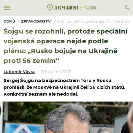
DOMŮ
ZPRAVODAJSTVÍ
Šojgu se rozohnil, protože speciální vojenská o
Šojgu se rozohnil, protože speciální
vojenská operace nejde podle
plánu: „Rusko bojuje na Ukrajině
proti 56 zemím“
Lubomír Vávra
30. května 2026
Sergej Šojgu na bezpečnostním fóru v Rusku
prohlásil, že Moskvě na Ukrajině čelí 56 cizích států.
Konkrétní seznam ale nedodal.