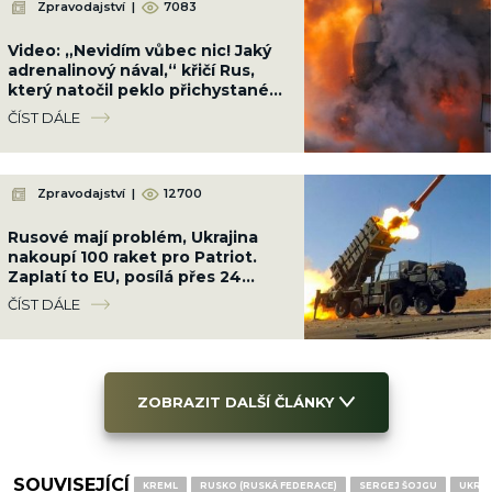
Zpravodajství
|
7083
Video: „Nevidím vůbec nic! Jaký
adrenalinový nával,“ křičí Rus,
který natočil peklo přichystané
Ukrajinci cestou na Krym
ČÍST DÁLE
Zpravodajství
|
12700
Rusové mají problém, Ukrajina
nakoupí 100 raket pro Patriot.
Zaplatí to EU, posílá přes 24
miliard Kč
ČÍST DÁLE
ZOBRAZIT DALŠÍ ČLÁNKY
SOUVISEJÍCÍ
KREML
RUSKO (RUSKÁ FEDERACE)
SERGEJ ŠOJGU
UKRAJ