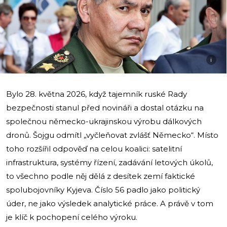
i
Bylo 28. května 2026, když tajemník ruské Rady
bezpečnosti stanul před novináři a dostal otázku na
společnou německo-ukrajinskou výrobu dálkových
dronů. Šojgu odmítl „vyčleňovat zvlášť Německo“. Místo
toho rozšířil odpověď na celou koalici: satelitní
infrastruktura, systémy řízení, zadávání letových úkolů,
to všechno podle něj dělá z desítek zemí faktické
spolubojovníky Kyjeva. Číslo 56 padlo jako politický
úder, ne jako výsledek analytické práce. A právě v tom
je klíč k pochopení celého výroku.