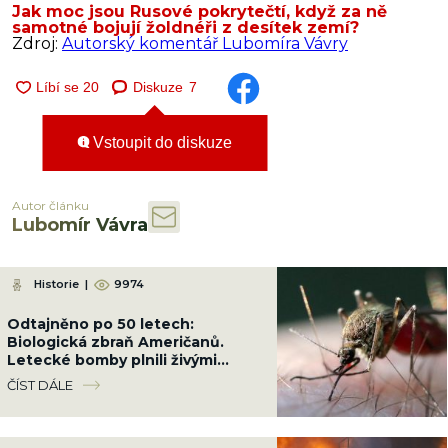
Jak moc jsou Rusové pokrytečtí, když za ně
samotné bojují žoldnéři z desítek zemí?
Zdroj:
Autorský komentář Lubomíra Vávry
Diskuze
7
Vstoupit do diskuze
Autor článku
Lubomír Vávra
Historie
|
9974
Odtajněno po 50 letech:
Biologická zbraň Američanů.
Letecké bomby plnili živými
komáry a shazovali je na
ČÍST DÁLE
obydlené čtvrti