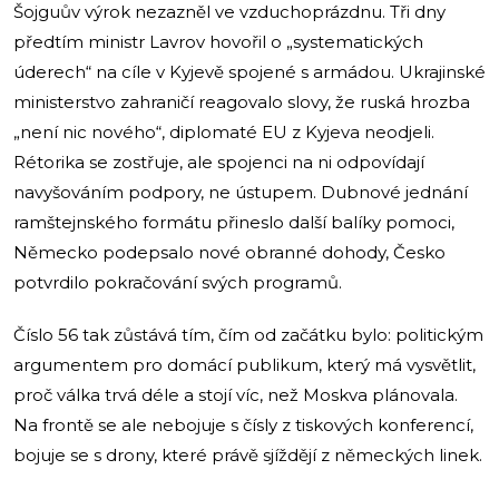
Šojguův výrok nezazněl ve vzduchoprázdnu. Tři dny
předtím ministr Lavrov hovořil o „systematických
úderech“ na cíle v Kyjevě spojené s armádou. Ukrajinské
ministerstvo zahraničí reagovalo slovy, že ruská hrozba
„není nic nového“, diplomaté EU z Kyjeva neodjeli.
Rétorika se zostřuje, ale spojenci na ni odpovídají
navyšováním podpory, ne ústupem. Dubnové jednání
ramštejnského formátu přineslo další balíky pomoci,
Německo podepsalo nové obranné dohody, Česko
potvrdilo pokračování svých programů.
Číslo 56 tak zůstává tím, čím od začátku bylo: politickým
argumentem pro domácí publikum, který má vysvětlit,
proč válka trvá déle a stojí víc, než Moskva plánovala.
Na frontě se ale nebojuje s čísly z tiskových konferencí,
bojuje se s drony, které právě sjíždějí z německých linek.