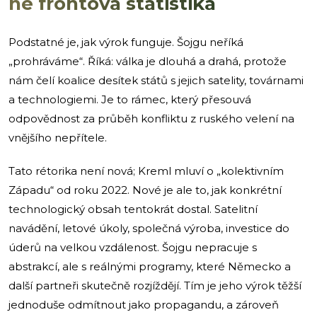
ne frontová statistika
Podstatné je, jak výrok funguje. Šojgu neříká
„prohráváme“. Říká: válka je dlouhá a drahá, protože
nám čelí koalice desítek států s jejich satelity, továrnami
a technologiemi. Je to rámec, který přesouvá
odpovědnost za průběh konfliktu z ruského velení na
vnějšího nepřítele.
Tato rétorika není nová; Kreml mluví o „kolektivním
Západu“ od roku 2022. Nové je ale to, jak konkrétní
technologický obsah tentokrát dostal. Satelitní
navádění, letové úkoly, společná výroba, investice do
úderů na velkou vzdálenost. Šojgu nepracuje s
abstrakcí, ale s reálnými programy, které Německo a
další partneři skutečně rozjíždějí. Tím je jeho výrok těžší
jednoduše odmítnout jako propagandu, a zároveň