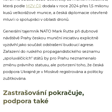
která podle
MZV ČR
dodala v roce 2024 přes 1,5 milionu
kusů velkorážové munice, a česká diplomacie otevřeně
mluví i o spolupráci v oblasti dronů.
Generální tajemník NATO Mark Rutte při dubnové
návštěvě Prahy českou muniční iniciativu explicitně
vyzdvihl jako součást odstrašení budoucí agrese.
Zařazení do ruského propagandistického seznamu
„spoluválčících“ států by pro Prahu neznamenalo
změnu právního statusu, ale potvrzení toho, že česká
podpora Ukrajině je v Moskvě registrována a politicky
zužitkována.
Zastrašování pokračuje,
podpora také