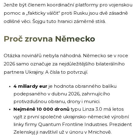
Jenže být členem koordinační platformy pro vojenskou
pomoc a „fakticky válčit“ proti Rusku jsou dvě zásadně
odlišné věci. Šojgu tuto hranici záměrně stírá.
Proč zrovna Německo
Otázka novinářů nebyla náhodná. Německo se v roce
2026 samo označuje za nejdůležitějšího bilaterálního
partnera Ukrajiny. A čísla to potvrzují.
4 miliardy eur
je hodnota obranného balíku
podepsaného v dubnu 2026, zahrnujícího
protivzdušnou obranu, drony i munici.
Nejméně 10 000 dronů
typu Linza 3.0 má letos
vyjít z první společné ukrajinsko-německé výrobní
linky firmy Quantum Frontline Industries. Prezident
Zelenskyj ji navštívil už v únoru v Mnichově.