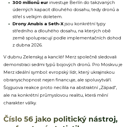
300 milionů eur
investuje Berlín do takzvaných
úderných kapacit dlouhého dosahu, tedy dronů a
střel s velkým doletem.
Drony Anubis a Seth-X
jsou konkrétní typy
středního a dlouhého dosahu, na kterých obě
země spolupracují podle implementačních dohod
z dubna 2026.
V dubnu Zelenskyj a kancléř Merz společně sledovali
demonstraci sedmi typů bojových dronů. Pro Moskvu je
Merz ideální symbol: evropský lídr, který ukrajinskou
obranyschopnost nejen financuje, ale spoluvytváří.
Šojguova reakce proto necílila na abstraktní „Západ“,
ale na konkrétní průmyslovou realitu, která mění
charakter války.
Číslo 56 jako politický nástroj,