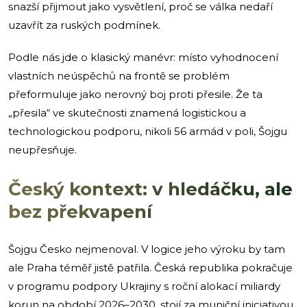
snazší přijmout jako vysvětlení, proč se válka nedaří
uzavřít za ruských podmínek.
Podle nás jde o klasický manévr: místo vyhodnocení
vlastních neúspěchů na frontě se problém
přeformuluje jako nerovný boj proti přesile. Že ta
„přesila“ ve skutečnosti znamená logistickou a
technologickou podporu, nikoli 56 armád v poli, Šojgu
neupřesňuje.
Český kontext: v hledáčku, ale
bez překvapení
Šojgu Česko nejmenoval. V logice jeho výroku by tam
ale Praha téměř jistě patřila. Česká republika pokračuje
v programu podpory Ukrajiny s roční alokací miliardy
korun na období 2026–2030, stojí za muniční iniciativou,