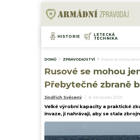
LETECKÁ
HISTORIE
TECHNIKA
DOMŮ
ZPRAVODAJSTVÍ
Rusové se mohou jenom 
Rusové se mohou jeno
Přebytečné zbraně b
Jindřich Svěcený
8. listopadu 2025
Velké výrobní kapacity a praktické zk
invaze, jí nahrávají, aby se stala zbro