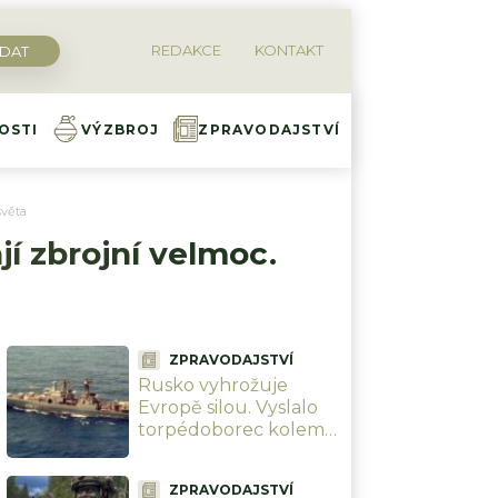
REDAKCE
KONTAKT
OSTI
VÝZBROJ
ZPRAVODAJSTVÍ
světa
í zbrojní velmoc.
ZPRAVODAJSTVÍ
Rusko vyhrožuje
Evropě silou. Vyslalo
torpédoborec kolem
Německa do
Baltského moře, aby
ZPRAVODAJSTVÍ
chránilo své zájmy