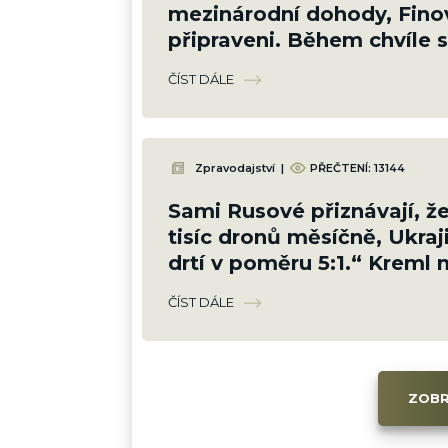
mezinárodní dohody, Fino
připraveni. Během chvíle s
schovají pod zem
ČÍST DÁLE
Zpravodajství
|
PŘEČTENÍ:
13144
Sami Rusové přiznávají, že 
tisíc dronů měsíčně, Ukraj
drtí v poměru 5:1.“ Kreml
odpověď
ČÍST DÁLE
ZOBR