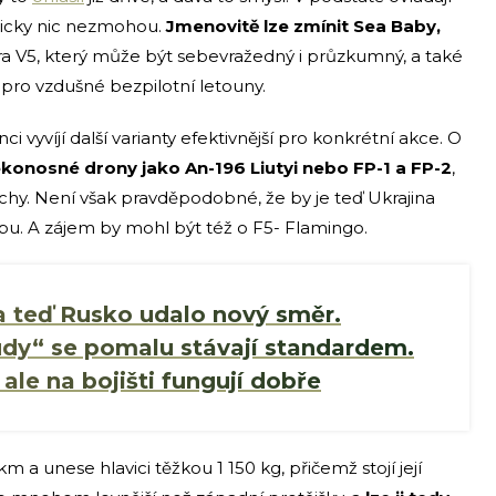
ticky nic nezmohou.
Jmenovitě lze zmínit Sea Baby,
a V5, který může být sebevražedný i průzkumný, a také
a pro vzdušné bezpilotní letouny.
ci vyvíjí další varianty efektivnější pro konkrétní akce. O
konosné drony jako An-196 Liutyi nebo FP-1 a FP-2
,
ěchy. Není však pravděpodobné, že by je teď Ukrajina
obu. A zájem by mohl být též o F5- Flamingo.
 a teď Rusko udalo nový směr.
dy“ se pomalu stávají standardem.
ale na bojišti fungují dobře
 a unese hlavici těžkou 1 150 kg, přičemž stojí její