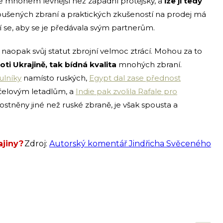
je mnohem levnější než západní protějšky, a
lze ji tedy
oušených zbraní a praktických zkušeností na prodej má
 se, aby se je předávala svým partnerům.
aopak svůj statut zbrojní velmoc ztrácí. Mohou za to
ti Ukrajině, tak bídná kvalita
mnohých zbraní.
ulníky
namísto ruských,
Egypt dal zase přednost
elovým letadlům, a
Indie pak zvolila Rafale pro
ostněny jiné než ruské zbraně, je však spousta a
ajiny?
Zdroj:
Autorský komentář Jindřicha Svěceného