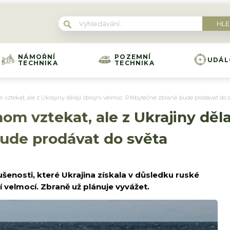
NÁMOŘNÍ
POZEMNÍ
UDÁL
TECHNIKA
TECHNIKA
vztekat, ale z Ukrajiny dělají zbrojní velmoc. Přebytečné zbraně bude prodávat do 
m vztekat, ale z Ukrajiny dělaj
ude prodávat do světa
ušenosti, které Ukrajina získala v důsledku ruské
jní velmocí. Zbraně už plánuje vyvážet.