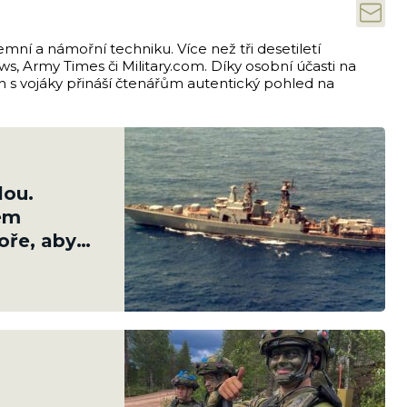
emní a námořní techniku. Více než tři desetiletí
s, Army Times či Military.com. Díky osobní účasti na
ch s vojáky přináší čtenářům autentický pohled na
lou.
em
ře, aby