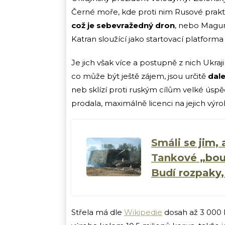
Černé moře, kde proti nim Rusové prak
což je sebevražedný dron
, nebo Magur
Katran sloužící jako startovací platform
Je jich však více a postupně z nich Ukrajin
co může být ještě zájem, jsou určitě
dale
neb sklízí proti ruským cílům velké úsp
prodala, maximálně licenci na jejich výr
Smáli se jim,
Tankové „bou
Budí rozpaky, 
Střela má dle
Wikipedie
dosah až 3 000 km