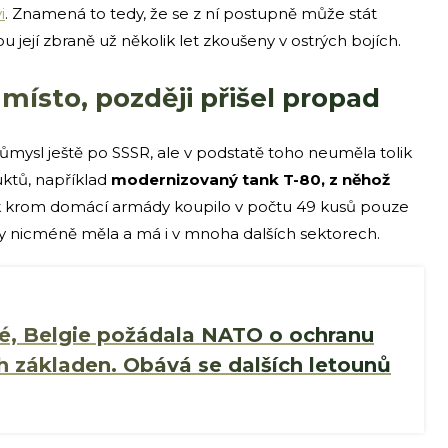
i
. Znamená to tedy, že se z ní postupně může stát
ou její zbraně už několik let zkoušeny v ostrých bojích.
 místo, později přišel propad
růmysl ještě po SSSR, ale v podstatě toho neuměla tolik
uktů, například
modernizovaný tank T-80, z něhož
šak krom domácí armády koupilo v počtu 49 kusů pouze
ity nicméně měla a má i v mnoha dalších sektorech.
né, Belgie požádala NATO o ochranu
h základen. Obává se dalších letounů