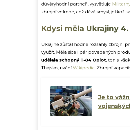
důvěryhodní partneři, vysvětluje
Militarny
zbrojní velmoc, což dává smysl, jelikož js
Kdysi měla Ukrajiny 4.
Ukrajině zůstal hodně rozsáhlý zbrojní p
využít. Měla sice i pár povedených prod
udělala schopný T-84 Oplot
, ten si v
Thajsko, uvádí
Wikipedia
. Zbrojní kapac
Je to váž
vojenskýc