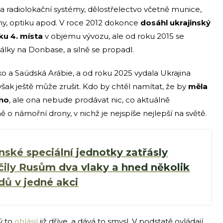
é a radiolokační systémy, dělostřelectvo včetně munice,
iny, optiku apod. V roce 2012 dokonce
dosáhl ukrajinský
ku 4. místa
v objemu vývozu, ale od roku 2015 se
álky na Donbase, a silně se propadl.
ko a Saúdská Arábie, a od roku 2025 vydala Ukrajina
šak ještě může zrušit. Kdo by chtěl namítat, že by
měla
ano
, ale ona nebude prodávat nic, co aktuálně
 o námořní drony, v nichž je nejspíše nejlepší na světě.
nské speciální jednotky zatřásly
ily Rusům dva vlaky a hned několik
dů v jedné akci
ý to
ohlásil
již dříve, a dává to smysl. V podstatě ovládají