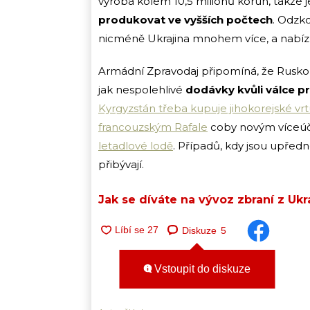
výroba kolem 10,5 milionů korun, takže 
produkovat ve vyšších počtech
. Odzk
nicméně Ukrajina mnohem více, a nabízí
Armádní Zpravodaj připomíná, že Rusko n
jak nespolehlivé
dodávky kvůli válce pro
Kyrgyzstán třeba kupuje jihokorejské vrt
francouzským Rafale
coby novým víceúč
letadlové lodě
. Případů, kdy jsou upředn
přibývají.
Jak se díváte na vývoz zbraní z Ukr
Diskuze
5
Vstoupit do diskuze