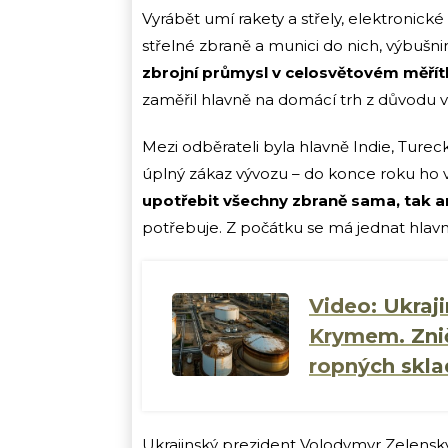
Vyrábět umí rakety a střely, elektronick
střelné zbraně a munici do nich, výbušn
zbrojní průmysl v celosvětovém měřít
zaměřil hlavně na domácí trh z důvodu v
Mezi odběrateli byla hlavně Indie, Turec
úplný zákaz vývozu – do konce roku ho v
upotřebit všechny zbraně sama, tak 
potřebuje. Z počátku se má jednat hlavně
Video: Ukraji
Krymem. Znič
ropných skla
Ukrajinský prezident Volodymyr Zelensk