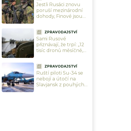
Jestli Rusáci znovu
poruší mezinárodní
dohody, Finové jsou
připraveni. Během
chvíle se všichni
ZPRAVODAJSTVÍ
schovají pod zem
Sami Rusové
přiznávají, že trpí: „12
tisíc dronů měsíčně,
Ukrajinci nás drtí v
poměru 5:1.“ Kreml
ZPRAVODAJSTVÍ
nemá odpověď
Ruští piloti Su-34 se
nebojí a útočí na
Slavjansk z pouhých
20 km. Ukrajinci je už
(ne)mohou kdykoli
sestřelit