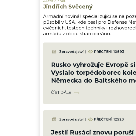
Autor článku
Jindřich Svěcený
Armádní novinář specializující se na poz
působil v USA, kde psal pro Defense New
cvičeních, testech techniky i rozhovore
armádu z obou stran oceánu.
Zpravodajství
|
PŘEČTENÍ:
10893
Rusko vyhrožuje Evropě si
Vyslalo torpédoborec kol
Německa do Baltského mo
chránilo své zájmy
ČÍST DÁLE
Zpravodajství
|
PŘEČTENÍ:
12523
Jestli Rusáci znovu poruší