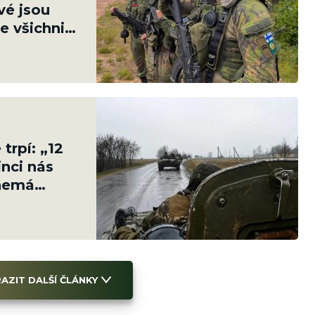
vé jsou
e všichni
trpí: „12
inci nás
 nemá
AZIT DALŠÍ ČLÁNKY