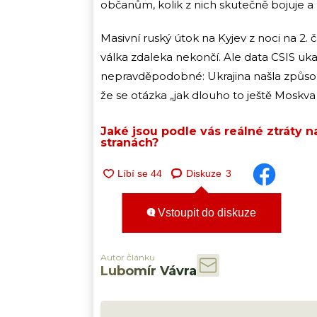
občanům, kolik z nich skutečně bojuje a k
Masivní ruský útok na Kyjev z noci na 2.
válka zdaleka nekončí. Ale data CSIS uka
nepravděpodobné: Ukrajina našla způsob,
že se otázka „jak dlouho to ještě Moskva v
Jaké jsou podle vás reálné ztráty 
stranách?
Diskuze
3
Vstoupit do diskuze
Autor článku
Lubomír Vávra