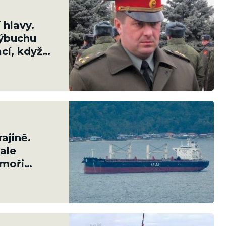
 hlavy.
výbuchu
cí, když
ušných sil
ajině.
ale
 moři