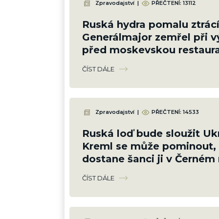
Zpravodajství
|
PŘEČTENÍ:
13112
Ruská hydra pomalu ztrácí
Generálmajor zemřel při 
před moskevskou restaura
slavil narozeniny šéfa vzd
ČÍST DÁLE
Zpravodajství
|
PŘEČTENÍ:
14533
Ruská loď bude sloužit Ukr
Kreml se může pominout, 
dostane šanci ji v Černém
potopit
ČÍST DÁLE