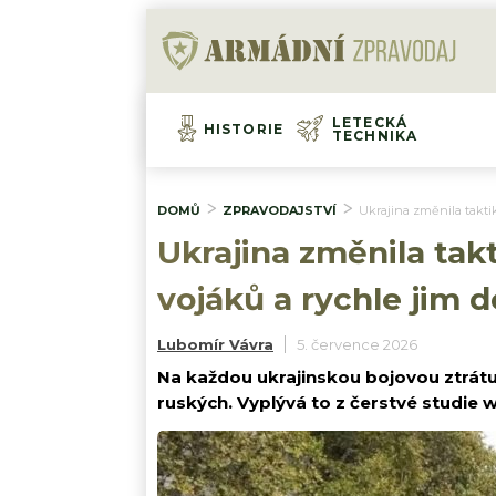
LETECKÁ
HISTORIE
TECHNIKA
DOMŮ
ZPRAVODAJSTVÍ
Ukrajina změnila taktik
Ukrajina změnila takt
vojáků a rychle jim d
Lubomír Vávra
5. července 2026
Na každou ukrajinskou bojovou ztrátu
ruských. Vyplývá to z čerstvé studie