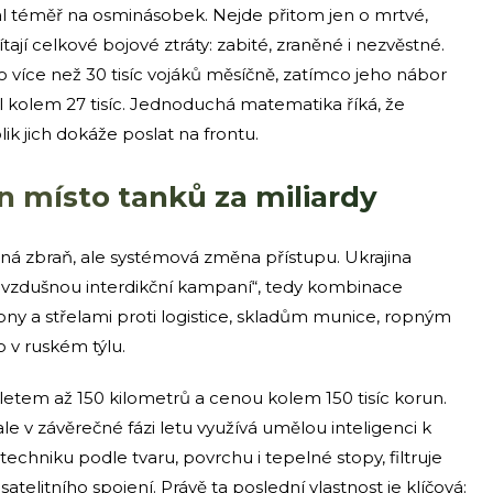
al téměř na osminásobek. Nejde přitom jen o mrtvé,
ají celkové bojové ztráty: zabité, zraněné i nezvěstné.
o více než 30 tisíc vojáků měsíčně, zatímco jeho nábor
kolem 27 tisíc. Jednoduchá matematika říká, že
lik jich dokáže poslat na frontu.
un místo tanků za miliardy
á zbraň, ale systémová změna přístupu. Ukrajina
í vzdušnou interdikční kampaní“, tedy kombinace
ony a střelami proti logistice, skladům munice, ropným
 v ruském týlu.
etem až 150 kilometrů a cenou kolem 150 tisíc korun.
le v závěrečné fázi letu využívá umělou inteligenci k
echniku podle tvaru, povrchu i tepelné stopy, filtruje
atelitního spojení. Právě ta poslední vlastnost je klíčová: