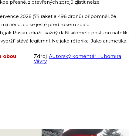
de přesně, z otevřených zdrojů zjistit nelze.
 července 2026 (74 raket a 496 dronů) připomněl, že
zují něco, co se ještě před rokem zdálo
 jak Rusku zdražit každý další kilometr postupu natolik,
ydrží“ stává legitimní. Ne jako rétorika. Jako aritmetika.
na obou
Zdroj:
Autorský komentář Lubomíra
Vávry