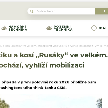
NÁMOŘNÍ
POZEMNÍ
UDÁL
TECHNIKA
TECHNIKA
u a kosí „Rusáky“ ve velkém. Ztrácí 8krát více vojáků a rychle jim dochází, vyhlíží mo
iku a kosí „Rusáky“ ve velkém. 
ochází, vyhlíží mobilizaci
 připadá v první polovině roku 2026 přibližně osm
 washingtonského think-tanku CSIS.