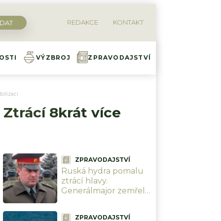
REDAKCE
KONTAKT
OSTI
VÝZBROJ
ZPRAVODAJSTVÍ
bilizaci
Ztrácí 8krát více
ZPRAVODAJSTVÍ
Ruská hydra pomalu
ztrácí hlavy.
Generálmajor zemřel
při výbuchu před
moskevskou
ZPRAVODAJSTVÍ
restaurací, když slavil