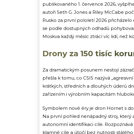
publikovaného 1. července 2026, vyšplh
autoři Seth G. Jones a Riley McCabe počít
Rusko za první pololetí 2026 přicházelo 
se podle dostupných odhadů pohyboval 
Moskva každý měsíc ztrácí víc lidí, než ko
Drony za 150 tisíc kor
Za dramatickým posunem nestojí zázračn
přešla k tomu, co CSIS nazývá „agresivn
krátkých, středních a dlouhých úderů dr
zařízením i výrobním kapacitám hluboko
Symbolem nové éry je dron Hornet s dol
Na první pohled nenápadný stroj, který a
autonomní identifikaci cíle. Rozpoznává t
klamné cíle a útočí bez nutnosti stálého s