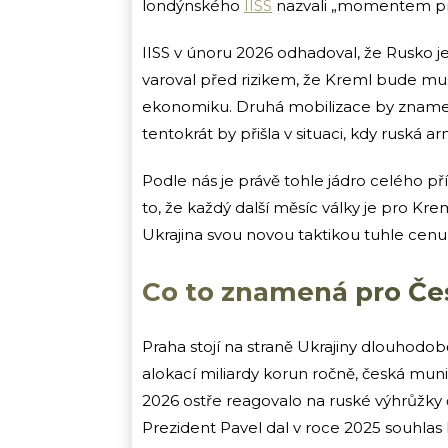
londýnského
IISS
nazvali „momentem pr
IISS v únoru 2026 odhadoval, že Rusko j
varoval před rizikem, že Kreml bude mus
ekonomiku. Druhá mobilizace by znamenal
tentokrát by přišla v situaci, kdy ruská arm
Podle nás je právě tohle jádro celého příb
to, že každý další měsíc války je pro Krem
Ukrajina svou novou taktikou tuhle cenu 
Co to znamená pro Če
Praha stojí na straně Ukrajiny dlouhodo
alokací miliardy korun ročně, česká munič
2026 ostře reagovalo na ruské výhrůžky
Prezident Pavel dal v roce 2025 souhlas