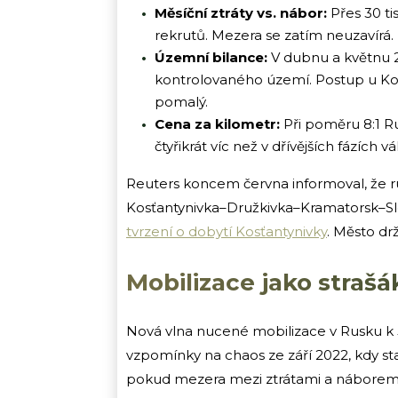
Měsíční ztráty vs. nábor:
Přes 30 ti
rekrutů. Mezera se zatím neuzavírá.
Územní bilance:
V dubnu a květnu 2
kontrolovaného území. Postup u Kos
pomalý.
Cena za kilometr:
Při poměru 8:1 Rus
čtyřikrát víc než v dřívějších fázích vá
Reuters koncem června informoval, že rus
Kosťantynivka–Družkivka–Kramatorsk–Slov
tvrzení o dobytí Kosťantynivky
. Město dr
Mobilizace jako strašá
Nová vlna nucené mobilizace v Rusku k 5.
vzpomínky na chaos ze září 2022, kdy stat
pokud mezera mezi ztrátami a náborem p