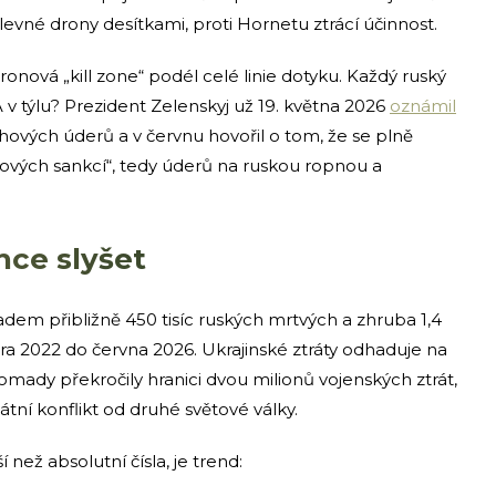
l levné drony desítkami, proti Hornetu ztrácí účinnost.
dronová „kill zone“ podél celé linie dotyku. Každý ruský
 A v týlu? Prezident Zelenskyj už 19. května 2026
oznámil
vých úderů a v červnu hovořil o tom, že se plně
hových sankcí“, tedy úderů na ruskou ropnou a
hce slyšet
dem přibližně 450 tisíc ruských mrtvých a zhruba 1,4
ra 2022 do června 2026. Ukrajinské ztráty odhaduje na
romady překročily hranici dvou milionů vojenských ztrát,
átní konflikt od druhé světové války.
než absolutní čísla, je trend: