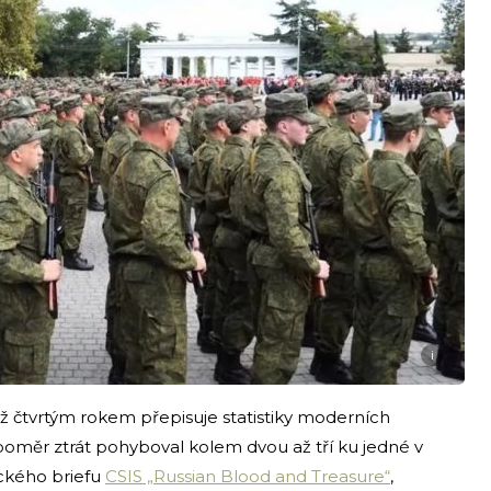
i
á už čtvrtým rokem přepisuje statistiky moderních
 poměr ztrát pohyboval kolem dvou až tří ku jedné v
ckého briefu
CSIS „Russian Blood and Treasure“
,