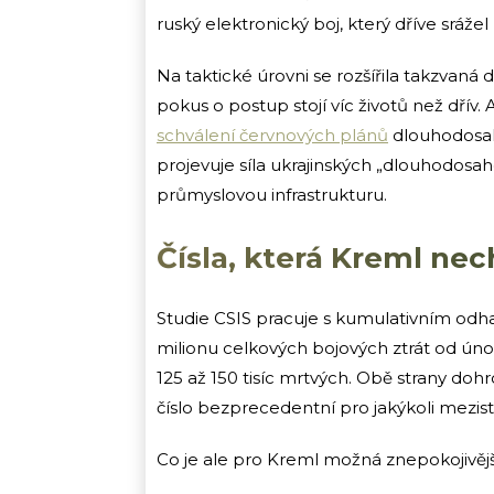
ruský elektronický boj, který dříve sráže
Na taktické úrovni se rozšířila takzvaná 
pokus o postup stojí víc životů než dřív.
schválení červnových plánů
dlouhodosaho
projevuje síla ukrajinských „dlouhodosa
průmyslovou infrastrukturu.
Čísla, která Kreml nec
Studie CSIS pracuje s kumulativním odha
milionu celkových bojových ztrát od úno
125 až 150 tisíc mrtvých. Obě strany doh
číslo bezprecedentní pro jakýkoli mezist
Co je ale pro Kreml možná znepokojivější 