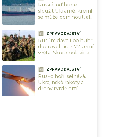
Ruská loď bude
narozeniny šéfa
sloužit Ukrajině. Kreml
vzdušných sil
se může pominout, ale
dostane šanci ji v
Černém moři potopit
ZPRAVODAJSTVÍ
Rusům dávají po hubě
dobrovolníci z 72 zemí
světa. Skoro polovina
jich přijela z Latinské
Ameriky
ZPRAVODAJSTVÍ
Rusko hoří, selhává.
Ukrajinské rakety a
drony tvrdě drtí
ruskou logistiku i
klíčovou
infrastrukturu, vojáci
se nehnou