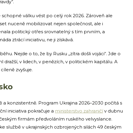
avdy“.
e schopné válku vést po celý rok 2026. Zároveň ale
et nuceně mobilizovat nejen společnost, ale i
a politický otřes srovnatelný s tím prvním, a
áda ztrácí iniciativu, ne ji získává.
ěhu. Nejde o to, že by Rusku „zítra došli vojáci“. Jde o
l dražší, v lidech, v penězích, v politickém kapitálu. A
cíleně zvyšuje.
sko
bě a konzistentně. Program Ukrajina 2026–2030 počítá s
ní iniciativa pokračuje a
ministerstvo zahraničí
v dubnu
 českým firmám předvoláním ruského velvyslance.
 ke službě v ukrajinských ozbrojených silách 49 českým