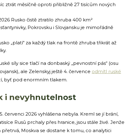
síc ztrát měsíčně oproti přibližně 27 tisícům nových
026 Rusko čistě ztratilo zhruba 400 km²
ťantynivky, Pokrovsku i Slovjansku je mimořádně
ko „platí“ za každý tlak na frontě zhruba třikrát až
lky.
ké síly sice tlačí na donbaský „pevnostní pás“ (osu
jansk), ale Zelenskyj ještě 4. července
odmítl ruské
ží, byť pod enormním tlakem.
k i nevyhnutelnost
 červenci 2026 vyhlášena nebyla. Kreml se jí brání,
isíce Rusů prchaly přes hranice, jsou stále živé. Jenže
řetrvá, Moskva se dostane k tomu, co analytici