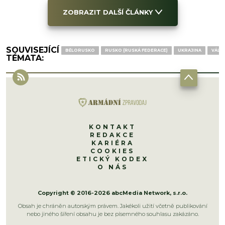
ZOBRAZIT DALŠÍ ČLÁNKY
SOUVISEJÍCÍ
BĚLORUSKO
RUSKO (RUSKÁ FEDERACE)
UKRAJINA
VÁLK
TÉMATA:
KONTAKT
REDAKCE
KARIÉRA
COOKIES
ETICKÝ KODEX
O NÁS
Copyright © 2016-2026 abcMedia Network, s.r.o.
Obsah je chráněn autorským právem. Jakékoli užití včetně publikování
nebo jiného šíření obsahu je bez písemného souhlasu zakázáno.