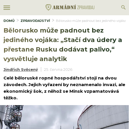
DOMŮ
ZPRAVODAJSTVÍ
Bělorusko může padnout bez jediného vojáka: „St
Bělorusko může padnout bez
jediného vojáka: „Stačí dva údery a
přestane Rusku dodávat palivo,“
vysvětluje analytik
Jindřich Svěcený
25. června 2026
Celé běloruské ropné hospodářství stojí na dvou
závodech. Jejich vyřazení by neznamenalo invazi, ale
ekonomický šok, z něhož se Minsk vzpamatovává
těžko.