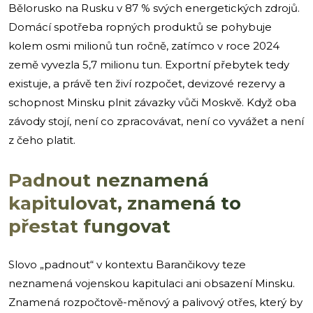
Bělorusko na Rusku v 87 % svých energetických zdrojů.
Domácí spotřeba ropných produktů se pohybuje
kolem osmi milionů tun ročně, zatímco v roce 2024
země vyvezla 5,7 milionu tun. Exportní přebytek tedy
existuje, a právě ten živí rozpočet, devizové rezervy a
schopnost Minsku plnit závazky vůči Moskvě. Když oba
závody stojí, není co zpracovávat, není co vyvážet a není
z čeho platit.
Padnout neznamená
kapitulovat, znamená to
přestat fungovat
Slovo „padnout“ v kontextu Barančikovy teze
neznamená vojenskou kapitulaci ani obsazení Minsku.
Znamená rozpočtově-měnový a palivový otřes, který by