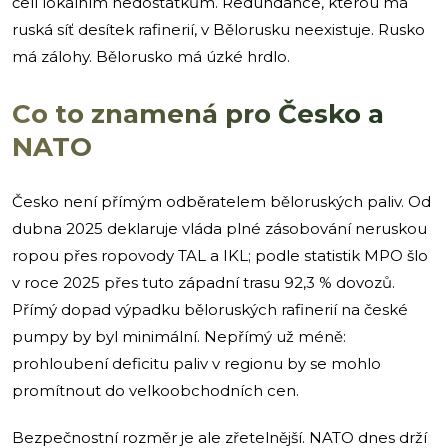
čelí lokálním nedostatkům. Redundance, kterou má
ruská síť desítek rafinerií, v Bělorusku neexistuje. Rusko
má zálohy. Bělorusko má úzké hrdlo.
Co to znamená pro Česko a
NATO
Česko není přímým odběratelem běloruských paliv. Od
dubna 2025 deklaruje vláda plné zásobování neruskou
ropou přes ropovody TAL a IKL; podle statistik MPO šlo
v roce 2025 přes tuto západní trasu 92,3 % dovozů.
Přímý dopad výpadku běloruských rafinerií na české
pumpy by byl minimální. Nepřímý už méně:
prohloubení deficitu paliv v regionu by se mohlo
promítnout do velkoobchodních cen.
Bezpečnostní rozměr je ale zřetelnější. NATO dnes drží