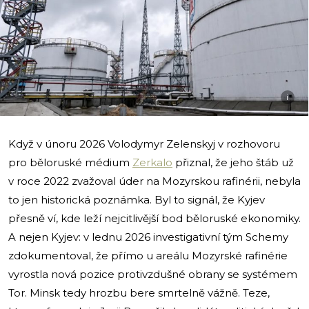
i
Když v únoru 2026 Volodymyr Zelenskyj v rozhovoru
pro běloruské médium
Zerkalo
přiznal, že jeho štáb už
v roce 2022 zvažoval úder na Mozyrskou rafinérii, nebyla
to jen historická poznámka. Byl to signál, že Kyjev
přesně ví, kde leží nejcitlivější bod běloruské ekonomiky.
A nejen Kyjev: v lednu 2026 investigativní tým Schemy
zdokumentoval, že přímo u areálu Mozyrské rafinérie
vyrostla nová pozice protivzdušné obrany se systémem
Tor. Minsk tedy hrozbu bere smrtelně vážně. Teze,