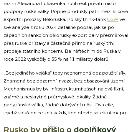
režim Alexandra Lukašenka nutil řešit přežití místo
podpory ruské války. Ropné produkty patří mezi klíčové
exportní položky Běloruska. Polský think-tank
OSW
ve
své analýze z roku 2024 detailně popsal, jak se po
západních sankcích běloruský export paliv přesměroval
přes ruské přístavy a částečně přímo na ruský trh;
prodeje státního koncernu Belněftěchim do Ruska v
roce 2022 vyskočily o 55 % na 1,1 miliardy dolarů.
„Bez jediného vojáka“ tedy neznamená bez použití síly.
Znamená bez pozemní invaze, bez obsazování území.
Mechanismus by byl infrastrukturní: zásah na dvě fixní,
známé a neskrytné průmyslové lokality. Žádná
partyzánská válka, žádné dobývání měst. Dva cíle,
jejichž souřadnice zná každý, kdo otevře satelitní mapu.
Rusko by přišlo o doplňkový