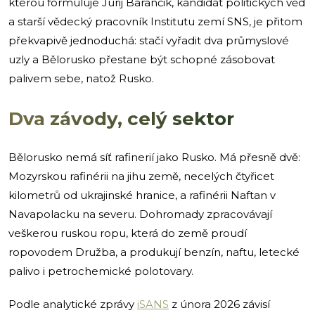
kterou formuluje Jurij Barančik, kandidát politických věd
a starší vědecký pracovník Institutu zemí SNS, je přitom
překvapivě jednoduchá: stačí vyřadit dva průmyslové
uzly a Bělorusko přestane být schopné zásobovat
palivem sebe, natož Rusko.
Dva závody, celý sektor
Bělorusko nemá síť rafinerií jako Rusko. Má přesně dvě:
Mozyrskou rafinérii na jihu země, necelých čtyřicet
kilometrů od ukrajinské hranice, a rafinérii Naftan v
Navapolacku na severu. Dohromady zpracovávají
veškerou ruskou ropu, která do země proudí
ropovodem Družba, a produkují benzín, naftu, letecké
palivo i petrochemické polotovary.
Podle analytické zprávy
iSANS
z února 2026 závisí