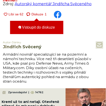
neměl?
Zdroj:
Autorský komentář Jindřicha Svěceného
Diskuze
1
Vstoupit do diskuze
Autor článku
Jindřich Svěcený
Armádní novinář specializující se na pozemní a
námořní techniku. Více než tři desetiletí působil v
USA, kde psal pro Defense News, Army Times či
Military.com. Díky osobní účasti na cvičeních,
testech techniky i rozhovorech s vojáky přináší
čtenářům autentický pohled na armádu z obou
stran oceánu.
Zpravodajství
|
14762
Kreml už to ani netají. Otevřeně
přiznal, že mír není v dohledu.