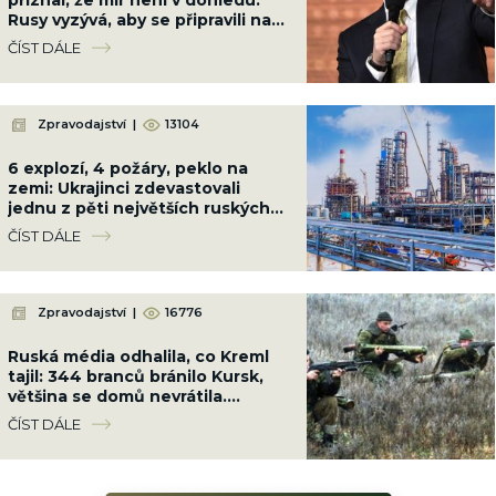
Rusy vyzývá, aby se připravili na
dlouhou válku
ČÍST DÁLE
Zpravodajství
|
13104
6 explozí, 4 požáry, peklo na
zemi: Ukrajinci zdevastovali
jednu z pěti největších ruských
rafinerií 700 km od hranic i lodě
ČÍST DÁLE
FSB
Zpravodajství
|
16776
Ruská média odhalila, co Kreml
tajil: 344 branců bránilo Kursk,
většina se domů nevrátila.
Ukrajinci je pohřbili
ČÍST DÁLE