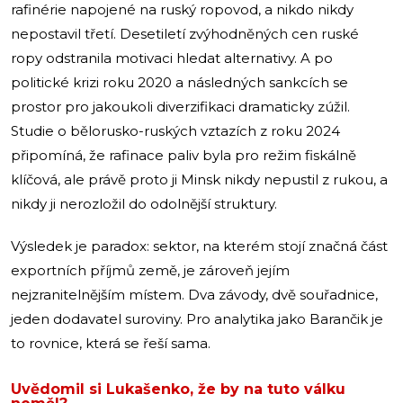
rafinérie napojené na ruský ropovod, a nikdo nikdy
nepostavil třetí. Desetiletí zvýhodněných cen ruské
ropy odstranila motivaci hledat alternativy. A po
politické krizi roku 2020 a následných sankcích se
prostor pro jakoukoli diverzifikaci dramaticky zúžil.
Studie o bělorusko-ruských vztazích z roku 2024
připomíná, že rafinace paliv byla pro režim fiskálně
klíčová, ale právě proto ji Minsk nikdy nepustil z rukou, a
nikdy ji nerozložil do odolnější struktury.
Výsledek je paradox: sektor, na kterém stojí značná část
exportních příjmů země, je zároveň jejím
nejzranitelnějším místem. Dva závody, dvě souřadnice,
jeden dodavatel suroviny. Pro analytika jako Barančik je
to rovnice, která se řeší sama.
Uvědomil si Lukašenko, že by na tuto válku