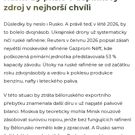
zdroj v nejhorší chvíli
Důsledky by neslo i Rusko. A právě teď, v létě 2026, by
to bolelo dvojnásob. Ukrajinské drony už systematicky
ničí ruské rafinérie; Reuters v červnu 2026 popsal zásah
největší moskevské rafinérie Gazprom Něfť, kde
poškozená primární jednotka představovala 53 %
kapacity závodu. Útoky na ruské rafinérie se od začátku
roku zdvojnásobily a vedou k poklesu produkce
benzínu, nafty i leteckého paliva.
V této situaci by ztráta běloruského exportního
přebytku znamenala další díru v už napjaté palivové
bilanci. Moskva by teoreticky mohla Minsk nouzově
zásobovat surovou ropou, jenže bez fungujících rafinerií
by Bělorusko nemělo kde ji zpracovat. A Rusko samo