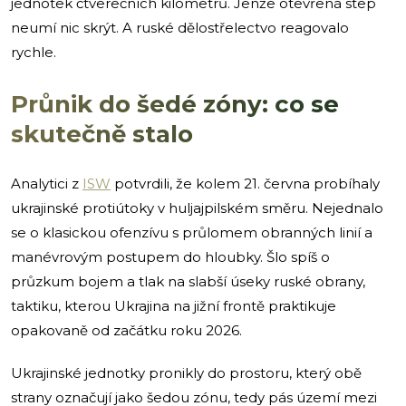
jednotek čtverečních kilometrů. Jenže otevřená step
neumí nic skrýt. A ruské dělostřelectvo reagovalo
rychle.
Průnik do šedé zóny: co se
skutečně stalo
Analytici z
ISW
potvrdili, že kolem 21. června probíhaly
ukrajinské protiútoky v huljajpilském směru. Nejednalo
se o klasickou ofenzívu s průlomem obranných linií a
manévrovým postupem do hloubky. Šlo spíš o
průzkum bojem a tlak na slabší úseky ruské obrany,
taktiku, kterou Ukrajina na jižní frontě praktikuje
opakovaně od začátku roku 2026.
Ukrajinské jednotky pronikly do prostoru, který obě
strany označují jako šedou zónu, tedy pás území mezi