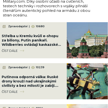
Military.com. Díky osobní účasti na cvičeních,
testech techniky i rozhovorech s vojáky přináší
čtenářům autentický pohled na armádu z obou
stran oceánu.
Zpravodajství
|
10680
Střelba u Kremlu kvůli e-shopu
za biliony, Putin panikaří.
Wildberries ovládají kavkazské
klany a teď po něm jde i Kyjev
ČÍST DÁLE
Zpravodajství
|
10239
Putinova odporná válka: Ruské
drony krouží nad ukrajinskými
civilisty a bez milosti je zabíjí.
Bezmála 1 000 mrtvých, z toho
ČÍST DÁLE
179 dětí