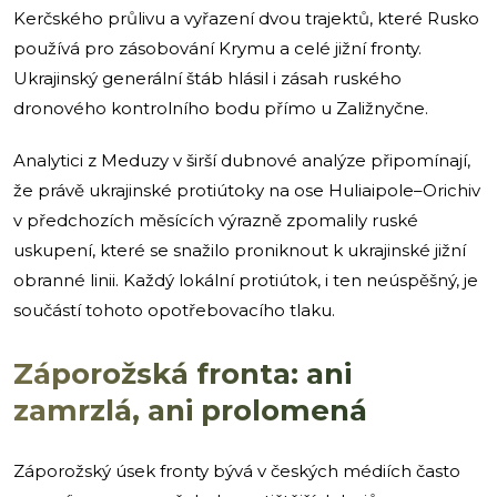
Kerčského průlivu a vyřazení dvou trajektů, které Rusko
používá pro zásobování Krymu a celé jižní fronty.
Ukrajinský generální štáb hlásil i zásah ruského
dronového kontrolního bodu přímo u Zaližnyčne.
Analytici z Meduzy v širší dubnové analýze připomínají,
že právě ukrajinské protiútoky na ose Huliaipole–Orichiv
v předchozích měsících výrazně zpomalily ruské
uskupení, které se snažilo proniknout k ukrajinské jižní
obranné linii. Každý lokální protiútok, i ten neúspěšný, je
součástí tohoto opotřebovacího tlaku.
Záporožská fronta: ani
zamrzlá, ani prolomená
Záporožský úsek fronty bývá v českých médiích často