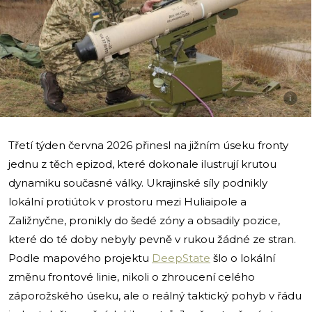
i
Třetí týden června 2026 přinesl na jižním úseku fronty
jednu z těch epizod, které dokonale ilustrují krutou
dynamiku současné války. Ukrajinské síly podnikly
lokální protiútok v prostoru mezi Huliaipole a
Zaližnyčne, pronikly do šedé zóny a obsadily pozice,
které do té doby nebyly pevně v rukou žádné ze stran.
Podle mapového projektu
DeepState
šlo o lokální
změnu frontové linie, nikoli o zhroucení celého
záporožského úseku, ale o reálný taktický pohyb v řádu