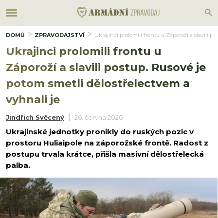
DOMŮ
ZPRAVODAJSTVÍ
Ukrajinci prolomili frontu u Záporoží a slavili p
Ukrajinci prolomili frontu u
Záporoží a slavili postup. Rusové je
potom smetli dělostřelectvem a
vyhnali je
Jindřich Svěcený
26. června 2026
Ukrajinské jednotky pronikly do ruských pozic v
prostoru Huliaipole na záporožské frontě. Radost z
postupu trvala krátce, přišla masivní dělostřelecká
palba.