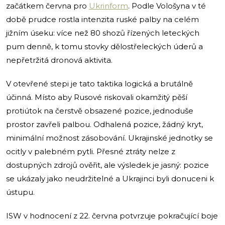
začátkem června pro
Ukrinform
. Podle Vološyna v té
době prudce rostla intenzita ruské palby na celém
jižním úseku: více než 80 shozů řízených leteckých
pum denně, k tomu stovky dělostřeleckých úderů a
nepřetržitá dronová aktivita.
V otevřené stepi je tato taktika logická a brutálně
účinná. Místo aby Rusové riskovali okamžitý pěší
protiútok na čerstvě obsazené pozice, jednoduše
prostor zavřeli palbou. Odhalená pozice, žádný kryt,
minimální možnost zásobování. Ukrajinské jednotky se
ocitly v palebném pytli. Přesné ztráty nelze z
dostupných zdrojů ověřit, ale výsledek je jasný: pozice
se ukázaly jako neudržitelné a Ukrajinci byli donuceni k
ústupu.
ISW v hodnocení z 22. června potvrzuje pokračující boje