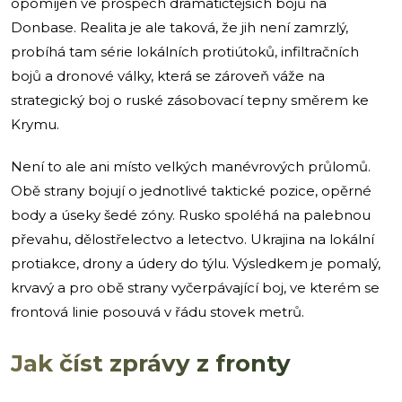
opomíjen ve prospěch dramatičtějších bojů na
Donbase. Realita je ale taková, že jih není zamrzlý,
probíhá tam série lokálních protiútoků, infiltračních
bojů a dronové války, která se zároveň váže na
strategický boj o ruské zásobovací tepny směrem ke
Krymu.
Není to ale ani místo velkých manévrových průlomů.
Obě strany bojují o jednotlivé taktické pozice, opěrné
body a úseky šedé zóny. Rusko spoléhá na palebnou
převahu, dělostřelectvo a letectvo. Ukrajina na lokální
protiakce, drony a údery do týlu. Výsledkem je pomalý,
krvavý a pro obě strany vyčerpávající boj, ve kterém se
frontová linie posouvá v řádu stovek metrů.
Jak číst zprávy z fronty