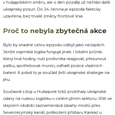
v huljajpilském směru, ale o den později už nehlásí další
ukrajinský posun. Do 24. června je epizoda fakticky
uzavřena, bez trvalé změny frontové linie.
Proč to nebyla zbytečná akce
Bylo by snadné celou epizodu odbýt jako neúspěch.
Jenže vojenská logika funguje jinak. I lokální průnik,
který trvá hodiny, nutí protivníka reagovat, přesunout
palbu, spotřebovat munici, odhalit pozice vlastních
baterií. A právě to je součást širší ukrajinské strategie na
jihu.
Současně s boji u Huliaipole totiž probíhaly ukrajinské
údery na ruskou logistiku v celém jižním sektoru. ISW ve
stejném období zaznamenává zásahy mostů přes
Severokrymský kanál, poškození přístavu Kavkaz u