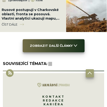
Zpravodajství
|
11356
Rusové postupují v Charkovské
oblasti, fronta se posouvá.
Vlastní analytici ukazují mapu,
kde Ukrajinci ztrácejí pozice
ČÍST DÁLE
ZOBRAZIT DALŠÍ ČLÁNKY
SOUVISEJÍCÍ TÉMATA:
KONTAKT
REDAKCE
KARIÉRA