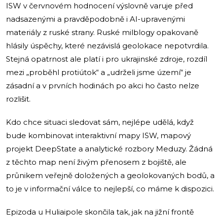
ISW v červnovém hodnocení výslovně varuje před
nadsazenými a pravděpodobně i AI-upravenými
materiály z ruské strany. Ruské milblogy opakovaně
hlásily úspěchy, které nezávislá geolokace nepotvrdila.
Stejná opatrnost ale platí i pro ukrajinské zdroje, rozdíl
mezi „proběhl protiútok“ a „udrželi jsme území“ je
zásadní a v prvních hodinách po akci ho často nelze
rozlišit.
Kdo chce situaci sledovat sám, nejlépe udělá, když
bude kombinovat interaktivní mapy ISW, mapový
projekt DeepState a analytické rozbory Meduzy. Žádná
z těchto map není živým přenosem z bojiště, ale
průnikem veřejně doložených a geolokovaných bodů, a
to je v informační válce to nejlepší, co máme k dispozici.
Epizoda u Huliaipole skončila tak, jak na jižní frontě