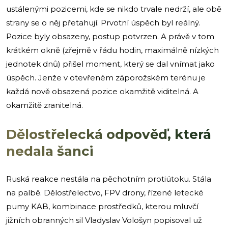
ustálenými pozicemi, kde se nikdo trvale nedrží, ale obě
strany se o něj přetahují. Prvotní úspěch byl reálný.
Pozice byly obsazeny, postup potvrzen. A právě v tom
krátkém okně (zřejmě v řádu hodin, maximálně nízkých
jednotek dnů) přišel moment, který se dal vnímat jako
úspěch. Jenže v otevřeném záporožském terénu je
každá nově obsazená pozice okamžitě viditelná. A
okamžitě zranitelná.
Dělostřelecká odpověď, která
nedala šanci
Ruská reakce nestála na pěchotním protiútoku. Stála
na palbě. Dělostřelectvo, FPV drony, řízené letecké
pumy KAB, kombinace prostředků, kterou mluvčí
jižních obranných sil Vladyslav Vološyn popisoval už