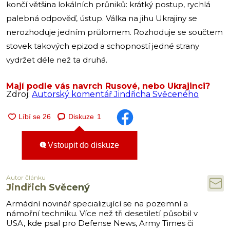
končí většina lokálních průniků: krátký postup, rychlá
palebná odpověď, ústup. Válka na jihu Ukrajiny se
nerozhoduje jedním průlomem. Rozhoduje se součtem
stovek takových epizod a schopností jedné strany
vydržet déle než ta druhá.
Mají podle vás navrch Rusové, nebo Ukrajinci?
Zdroj:
Autorský komentář Jindřicha Svěceného
Diskuze
1
Vstoupit do diskuze
Autor článku
Jindřich Svěcený
Armádní novinář specializující se na pozemní a
námořní techniku. Více než tři desetiletí působil v
USA, kde psal pro Defense News, Army Times či