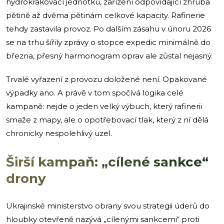
hydrokrakovací jednotku, zařízení odpovídající zhruba
pětině až dvěma pětinám celkové kapacity. Rafinerie
tehdy zastavila provoz. Po dalším zásahu v únoru 2026
se na trhu šířily zprávy o stopce expedic minimálně do
března, přesný harmonogram oprav ale zůstal nejasný.
Trvalé vyřazení z provozu doložené není. Opakované
výpadky ano. A právě v tom spočívá logika celé
kampaně: nejde o jeden velký výbuch, který rafinerii
smaže z mapy, ale o opotřebovací tlak, který z ní dělá
chronicky nespolehlivý uzel.
Širší kampaň: „cílené sankce“
drony
Ukrajinské ministerstvo obrany svou strategii úderů do
hloubky otevřeně nazývá „cílenými sankcemi“ proti