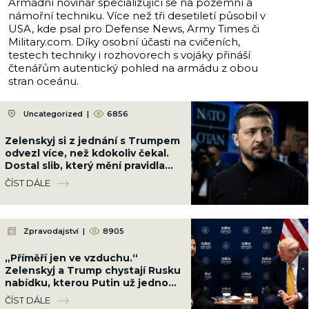
Armádní novinář specializující se na pozemní a
námořní techniku. Více než tři desetiletí působil v
USA, kde psal pro Defense News, Army Times či
Military.com. Díky osobní účasti na cvičeních,
testech techniky i rozhovorech s vojáky přináší
čtenářům autentický pohled na armádu z obou
stran oceánu.
Uncategorized
|
6856
Zelenskyj si z jednání s Trumpem
odvezl více, než kdokoliv čekal.
Dostal slib, který mění pravidla
hry
ČÍST DÁLE
Zpravodajství
|
8905
„Příměří jen ve vzduchu.“
Zelenskyj a Trump chystají Rusku
nabídku, kterou Putin už jednou
smetl ze stolu
ČÍST DÁLE