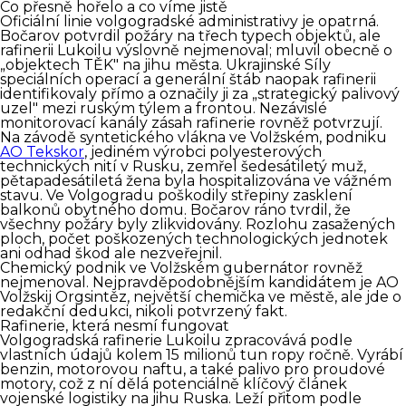
Co přesně hořelo a co víme jistě
Oficiální linie volgogradské administrativy je opatrná.
Bočarov potvrdil požáry na třech typech objektů, ale
rafinerii Lukoilu výslovně nejmenoval; mluvil obecně o
„objektech TĚK" na jihu města. Ukrajinské Síly
speciálních operací a generální štáb naopak rafinerii
identifikovaly přímo a označily ji za „strategický palivový
uzel" mezi ruským týlem a frontou. Nezávislé
monitorovací kanály zásah rafinerie rovněž potvrzují.
Na závodě syntetického vlákna ve Volžském, podniku
AO Tekskor
, jediném výrobci polyesterových
technických nití v Rusku, zemřel šedesátiletý muž,
pětapadesátiletá žena byla hospitalizována ve vážném
stavu. Ve Volgogradu poškodily střepiny zasklení
balkonů obytného domu. Bočarov ráno tvrdil, že
všechny požáry byly zlikvidovány. Rozlohu zasažených
ploch, počet poškozených technologických jednotek
ani odhad škod ale nezveřejnil.
Chemický podnik ve Volžském gubernátor rovněž
nejmenoval. Nejpravděpodobnějším kandidátem je AO
Volžskij Orgsintěz, největší chemička ve městě, ale jde o
redakční dedukci, nikoli potvrzený fakt.
Rafinerie, která nesmí fungovat
Volgogradská rafinerie Lukoilu zpracovává podle
vlastních údajů kolem 15 milionů tun ropy ročně. Vyrábí
benzin, motorovou naftu, a také palivo pro proudové
motory, což z ní dělá potenciálně klíčový článek
vojenské logistiky na jihu Ruska. Leží přitom podle