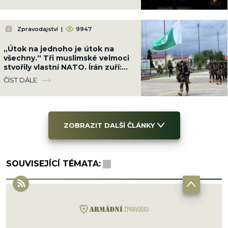
Zpravodajství
|
9947
„Útok na jednoho je útok na
všechny.“ Tři muslimské velmoci
stvořily vlastní NATO. Írán zuří:
„Papír vás neochrání“
ČÍST DÁLE
ZOBRAZIT DALŠÍ ČLÁNKY
SOUVISEJÍCÍ TÉMATA: