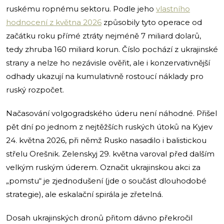
ruskému ropnému sektoru. Podle jeho
vlastního
hodnocení z května 2026
způsobily tyto operace od
začátku roku přímé ztráty nejméně 7 miliard dolarů,
tedy zhruba 160 miliard korun. Číslo pochází z ukrajinské
strany a nelze ho nezávisle ověřit, ale i konzervativnější
odhady ukazují na kumulativně rostoucí náklady pro
ruský rozpočet.
Načasování volgogradského úderu není náhodné. Přišel
pět dní po jednom z nejtěžších ruských útoků na Kyjev
24. května 2026, při němž Rusko nasadilo i balistickou
střelu Orešnik. Zelenskyj 29. května varoval před dalším
velkým ruským úderem. Označit ukrajinskou akci za
„pomstu“ je zjednodušení (jde o součást dlouhodobé
strategie), ale eskalační spirála je zřetelná.
Dosah ukrajinských dronů přitom dávno překročil