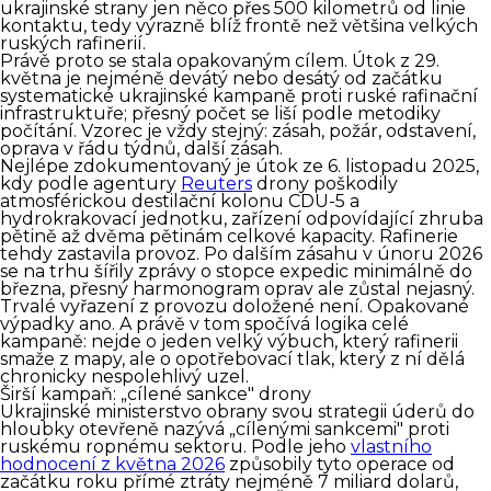
ukrajinské strany jen něco přes 500 kilometrů od linie
kontaktu, tedy výrazně blíž frontě než většina velkých
ruských rafinerií.
Právě proto se stala opakovaným cílem. Útok z 29.
května je nejméně devátý nebo desátý od začátku
systematické ukrajinské kampaně proti ruské rafinační
infrastruktuře; přesný počet se liší podle metodiky
počítání. Vzorec je vždy stejný: zásah, požár, odstavení,
oprava v řádu týdnů, další zásah.
Nejlépe zdokumentovaný je útok ze 6. listopadu 2025,
kdy podle agentury
Reuters
drony poškodily
atmosférickou destilační kolonu CDU-5 a
hydrokrakovací jednotku, zařízení odpovídající zhruba
pětině až dvěma pětinám celkové kapacity. Rafinerie
tehdy zastavila provoz. Po dalším zásahu v únoru 2026
se na trhu šířily zprávy o stopce expedic minimálně do
března, přesný harmonogram oprav ale zůstal nejasný.
Trvalé vyřazení z provozu doložené není. Opakované
výpadky ano. A právě v tom spočívá logika celé
kampaně: nejde o jeden velký výbuch, který rafinerii
smaže z mapy, ale o opotřebovací tlak, který z ní dělá
chronicky nespolehlivý uzel.
Širší kampaň: „cílené sankce" drony
Ukrajinské ministerstvo obrany svou strategii úderů do
hloubky otevřeně nazývá „cílenými sankcemi" proti
ruskému ropnému sektoru. Podle jeho
vlastního
hodnocení z května 2026
způsobily tyto operace od
začátku roku přímé ztráty nejméně 7 miliard dolarů,