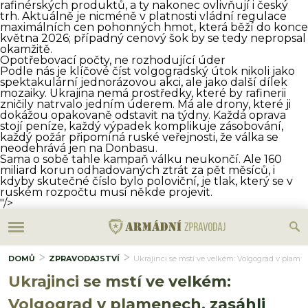
rafinérských produktů, a ty nakonec ovlivňují i český
trh. Aktuálně je nicméně v platnosti vládní regulace
maximálních cen pohonných hmot, která běží do konce
května 2026; případný cenový šok by se tedy nepropsal
okamžitě.
Opotřebovací počty, ne rozhodující úder
Podle nás je klíčové číst volgogradský útok nikoli jako
spektakulární jednorázovou akci, ale jako další dílek
mozaiky. Ukrajina nemá prostředky, které by rafinerii
zničily natrvalo jedním úderem. Má ale drony, které ji
dokážou opakovaně odstavit na týdny. Každá oprava
stojí peníze, každý výpadek komplikuje zásobování,
každý požár připomíná ruské veřejnosti, že válka se
neodehrává jen na Donbasu.
Sama o sobě tahle kampaň válku neukončí. Ale 160
miliard korun odhadovaných ztrát za pět měsíců, i
kdyby skutečné číslo bylo poloviční, je tlak, který se v
ruském rozpočtu musí někde projevit.
"/>
DOMŮ
ZPRAVODAJSTVÍ
Ukrajinci se mstí ve velkém: Volgograd v plamen
Ukrajinci se mstí ve velkém:
Volgograd v plamenech, zasáhli