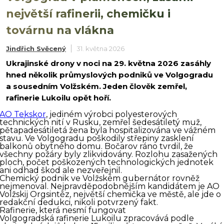
největší rafinerii, chemičku i
továrnu na vlákna
Jindřich Svěcený
31. května 2026
Ukrajinské drony v noci na 29. května 2026 zasáhly
hned několik průmyslových podniků ve Volgogradu
a sousedním Volžském. Jeden člověk zemřel,
rafinerie Lukoilu opět hoří.
AO Tekskor
, jediném výrobci polyesterových
technických nití v Rusku, zemřel šedesátiletý muž,
pětapadesátiletá žena byla hospitalizována ve vážném
stavu. Ve Volgogradu poškodily střepiny zasklení
balkonů obytného domu. Bočarov ráno tvrdil, že
všechny požáry byly zlikvidovány. Rozlohu zasažených
ploch, počet poškozených technologických jednotek
ani odhad škod ale nezveřejnil.
Chemický podnik ve Volžském gubernátor rovněž
nejmenoval. Nejpravděpodobnějším kandidátem je AO
Volžskij Orgsintěz, největší chemička ve městě, ale jde o
redakční dedukci, nikoli potvrzený fakt.
Rafinerie, která nesmí fungovat
Volgogradská rafinerie Lukoilu zpracovává podle