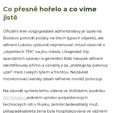
hloubky otevřeně nazývá „cílenými sankcemi" proti
ruskému ropnému sektoru. Podle jeho
vlastního
Co přesně hořelo a co víme
hodnocení z května 2026
způsobily tyto operace od
začátku roku přímé ztráty nejméně 7 miliard dolarů,
jistě
tedy zhruba 160 miliard korun. Číslo pochází z
ukrajinské strany a nelze ho nezávisle ověřit, ale i
konzervativnější odhady ukazují na kumulativně
rostoucí náklady pro ruský rozpočet.
Oficiální linie volgogradské administrativy je opatrná.
Načasování volgogradského úderu není náhodné.
Přišel pět dní po jednom z nejtěžších ruských útoků na
Bočarov potvrdil požáry na třech typech objektů, ale
Kyjev 24. května 2026, při němž Rusko nasadilo i
rafinerii Lukoilu výslovně nejmenoval; mluvil obecně o
balistickou střelu Orešnik. Zelenskyj 29. května varoval
před dalším velkým ruským úderem. Označit
„objektech TĚK“ na jihu města. Ukrajinské Síly
ukrajinskou akci za „pomstu" je zjednodušení (jde o
součást dlouhodobé strategie), ale eskalační spirála je
speciálních operací a generální štáb naopak rafinerii
zřetelná.
identifikovaly přímo a označily ji za „strategický palivový
Dosah ukrajinských dronů přitom dávno překročil
volgogradskou vzdálenost. V dubnu 2026 ukrajinské
uzel“ mezi ruským týlem a frontou. Nezávislé
síly hlásily údery na cíle vzdálené až 1 500 kilometrů od
fronty. Volgograd se svými 500 kilometry je dnes spíš
monitorovací kanály zásah rafinerie rovněž potvrzují.
středně hluboký týl.
Co to znamená pro Česko
Přímý dopad na české čerpací stanice je minimální.
Na závodě syntetického vlákna ve Volžském, podniku
Česko je od dubna 2025 zásobováno výhradně
AO Tekskor
, jediném výrobci polyesterových
neruskou ropou západní cestou přes ropovod TAL a
navazující IKL, jak potvrdila
vláda ČR
i provozovatel
technických nití v Rusku, zemřel šedesátiletý muž,
MERO. Maloobchodní síť Lukoilu v Česku neexistuje; 44
čerpacích stanic firma prodala skupině MOL už v roce
pětapadesátiletá žena byla hospitalizována ve vážném