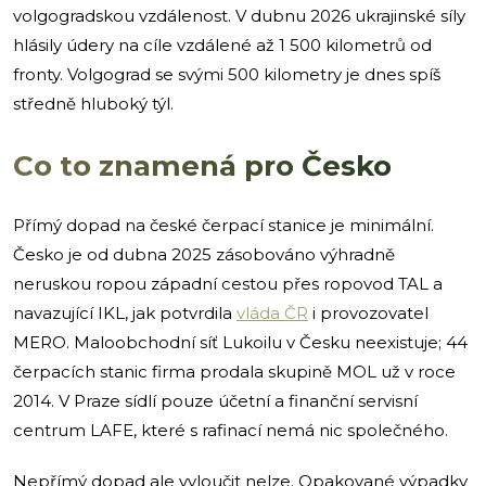
volgogradskou vzdálenost. V dubnu 2026 ukrajinské síly
hlásily údery na cíle vzdálené až 1 500 kilometrů od
fronty. Volgograd se svými 500 kilometry je dnes spíš
středně hluboký týl.
Co to znamená pro Česko
Přímý dopad na české čerpací stanice je minimální.
Česko je od dubna 2025 zásobováno výhradně
neruskou ropou západní cestou přes ropovod TAL a
navazující IKL, jak potvrdila
vláda ČR
i provozovatel
MERO. Maloobchodní síť Lukoilu v Česku neexistuje; 44
čerpacích stanic firma prodala skupině MOL už v roce
2014. V Praze sídlí pouze účetní a finanční servisní
centrum LAFE, které s rafinací nemá nic společného.
Nepřímý dopad ale vyloučit nelze. Opakované výpadky