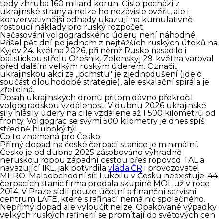
tedy zhruba 160 miliard korun. Číslo pochází z
ukrajinské strany a nelze ho nezávisle ověřit, ale i
konzervativnější odhady ukazují na kumulativně
rostoucí náklady pro ruský rozpočet.
Načasování volgogradského úderu není náhodné.
Přišel pět dní po jednom z nejtěžších ruských útoků na
Kyjev 24. května 2026, při němž Rusko nasadilo i
balistickou střelu Orešnik. Zelenskyj 29. května varoval
před dalším velkým ruským úderem. Označit
ukrajinskou akci za „pomstu" je zjednodušení (jde o
součást dlouhodobé strategie), ale eskalační spirála je
zřetelná.
Dosah ukrajinských dronů přitom dávno překročil
volgogradskou vzdálenost. V dubnu 2026 ukrajinské
síly hlásily údery na cíle vzdálené až 1 500 kilometrů od
fronty. Volgograd se svými 500 kilometry je dnes spíš
středně hluboký týl.
Co to znamená pro Česko
Přímý dopad na české čerpací stanice je minimální.
Česko je od dubna 2025 zásobováno výhradně
neruskou ropou západní cestou přes ropovod TAL a
navazující IKL, jak potvrdila
vláda ČR
i provozovatel
MERO. Maloobchodní síť Lukoilu v Česku neexistuje; 44
čerpacích stanic firma prodala skupině MOL už v roce
2014. V Praze sídlí pouze účetní a finanční servisní
centrum LAFE, které s rafinací nemá nic společného.
Nepřímý dopad ale vyloučit nelze. Opakované výpadky
velkých ruských rafinerií se promítají do světových cen