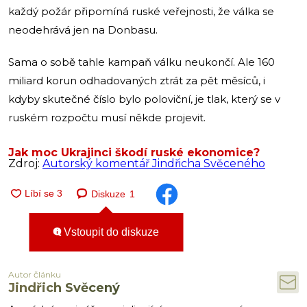
každý požár připomíná ruské veřejnosti, že válka se
neodehrává jen na Donbasu.
Sama o sobě tahle kampaň válku neukončí. Ale 160
miliard korun odhadovaných ztrát za pět měsíců, i
kdyby skutečné číslo bylo poloviční, je tlak, který se v
ruském rozpočtu musí někde projevit.
Jak moc Ukrajinci škodí ruské ekonomice?
Zdroj:
Autorský komentář Jindřicha Svěceného
Diskuze
1
Vstoupit do diskuze
Autor článku
Jindřich Svěcený