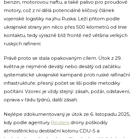
benzin, motorovou naftu, a také palivo pro proudové
motory, což z ní dělá potenciálně klíčový článek
vojenské logistiky na jihu Ruska. Leží přitom podle
ukrajinské strany jen něco přes 500 kilometrů od linie
kontaktu, tedy výrazně blíž frontě než většina velkých
ruských rafinerií.
Právě proto se stala opakovaným cílem. Útok z 29.
května je nejméně devátý nebo desátý od začátku
systematické ukrajinské kampaně proti ruské rafinační
infrastruktuře; přesný počet se liší podle metodiky
počítání. Vzorec je vždy stejný: zásah, požár, odstavení,
oprava v řádu týdnů, další zásah.
Nejlépe zdokumentovaný je útok ze 6. listopadu 2025,
kdy podle agentury
Reuters
drony poškodily
atmosférickou destilační kolonu CDU-5 a