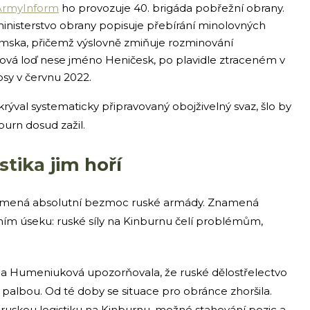
ArmyInform
ho provozuje 40. brigáda pobřežní obrany.
inisterstvo obrany popisuje přebírání minolovných
mska, přičemž výslovně zmiňuje rozminování
vá loď nese jméno Heničesk, po plavidle ztraceném v
sy v červnu 2022.
rýval systematicky připravovaný obojživelný svaz, šlo by
nburn dosud zažil.
stika jim hoří
amená absolutní bezmoc ruské armády. Znamená
ním úseku: ruské síly na Kinburnu čelí problémům,
ija Humeniuková upozorňovala, že ruské dělostřelectvo
 palbou. Od té doby se situace pro obránce zhoršila.
ruskou logistiku na Kinburnu, možné stahování pozic a