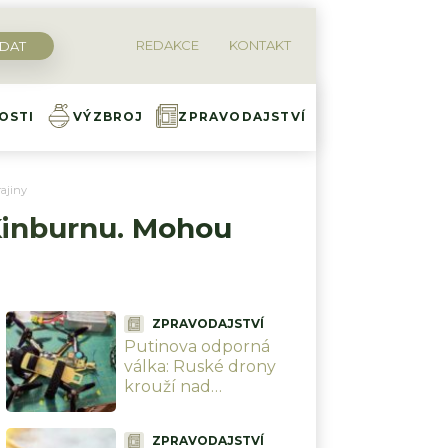
REDAKCE
KONTAKT
OSTI
VÝZBROJ
ZPRAVODAJSTVÍ
rajiny
 Kinburnu. Mohou
ZPRAVODAJSTVÍ
Putinova odporná
válka: Ruské drony
krouží nad
ukrajinskými civilisty a
bez milosti je zabíjí.
ZPRAVODAJSTVÍ
Bezmála 1 000