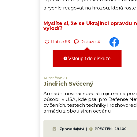
a rychle reagovat na hrozbu, která roste
Myslíte si, že se Ukrajinci opravdu
vylodí?
Diskuze
4
Vstoupit do diskuze
Autor článku
Jindřich Svěcený
Armádní novinář specializující se na poz
působil v USA, kde psal pro Defense New
cvičeních, testech techniky i rozhovore
armádu z obou stran oceánu.
Zpravodajství
|
PŘEČTENÍ:
29400