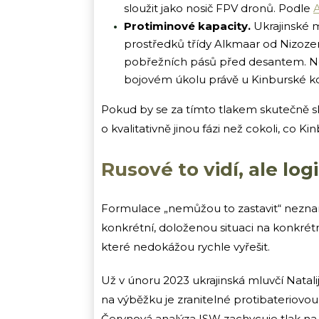
sloužit jako nosič FPV dronů. Podle
Protiminové kapacity.
Ukrajinské m
prostředků třídy Alkmaar od Nizoze
pobřežních pásů před desantem. No
bojovém úkolu právě u Kinburské ko
Pokud by se za tímto tlakem skutečně sk
o kvalitativně jinou fázi než cokoli, co Ki
Rusové to vidí, ale logi
Formulace „nemůžou to zastavit“ nezn
konkrétní, doloženou situaci na konkrét
které nedokážou rychle vyřešit.
Už v únoru 2023 ukrajinská mluvčí Natal
na výběžku je zranitelné protibateriovou
Červnová analýza ISW zachycuje tlak na 