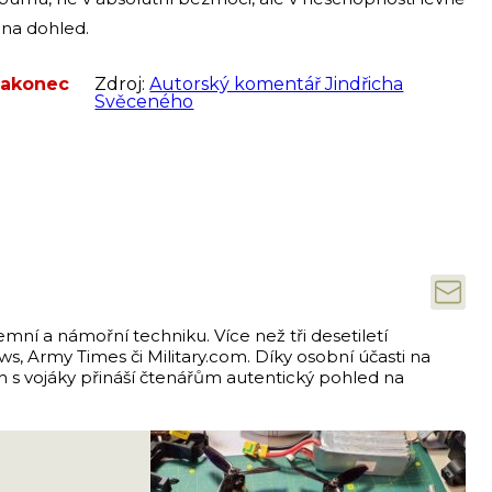
 na dohled.
 nakonec
Zdroj:
Autorský komentář Jindřicha
Svěceného
emní a námořní techniku. Více než tři desetiletí
s, Army Times či Military.com. Díky osobní účasti na
ch s vojáky přináší čtenářům autentický pohled na