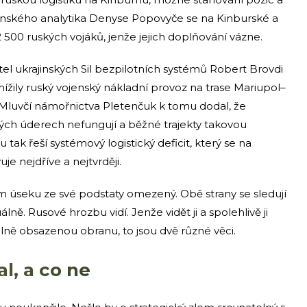
enského analytika Denyse Popovyče se na Kinburské a
2 500 ruských vojáků, jenže jejich doplňování vázne.
tel ukrajinských Sil bezpilotních systémů Robert Brovdi
ížily ruský vojenský nákladní provoz na trase Mariupol–
Mluvčí námořnictva Pletenčuk k tomu dodal, že
ských úderech nefungují a běžné trajekty takovou
tak řeší systémový logistický deficit, který se na
e nejdříve a nejtvrději.
m úseku ze své podstaty omezený. Obě strany se sledují
ě. Rusové hrozbu vidí. Jenže vidět ji a spolehlivě ji
lně obsazenou obranu, to jsou dvě různé věci.
l, a co ne