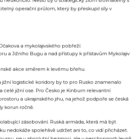
 neukončilo. Nešlo by o strategický zlom srovnatelný s
itelný operační průlom, který by přeskupil síly v
Očakova a mykolajivského pobřeží.
ru a Jižního Bugu a nad přístupy k přístavům Mykolajiv
rajinské akce směrem k levému břehu.
 jižní logistické koridory by to pro Rusko znamenalo
a celé jižní ose. Pro Česko je Kinburn relevantní
rostoru a ukrajinského jihu, na jehož podpoře se česká
dy korun ročně.
kolabující zásobování. Ruská armáda, která má být
ku nedokáže spolehlivě udržet ani to, co vidí přicházet.
nburnu, ne v absolutní bezmoci, ale v neschopnosti levně