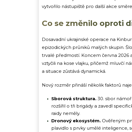
vytvořilo nástupiště pro další akce smě
Co se změnilo oproti 
Dosavadní ukrajinské operace na Kinbu
epizodických průniků malých skupin. Šl
trvalé předmostí. Koncem června 2026 
vztyčili na kose vlajku, přičemž mluvčí 
a situace zůstává dynamická.
Nový rozměr přináší několik faktorů naj
Sborová struktura.
30. sbor námořn
rozšířil o tři brigády a zavedl specifi
raidy neměly.
Dronový ekosystém.
Ověřeným prv
plavidlo s prvky umělé inteligence, 