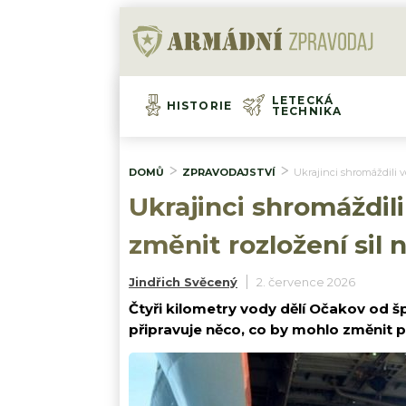
LETECKÁ
HISTORIE
TECHNIKA
DOMŮ
ZPRAVODAJSTVÍ
Ukrajinci shromáždili 
Ukrajinci shromáždil
změnit rozložení sil 
Jindřich Svěcený
2. července 2026
Čtyři kilometry vody dělí Očakov od 
připravuje něco, co by mohlo změnit po