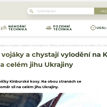
NÁMOŘNÍ
POZEMNÍ
UDÁL
TECHNIKA
TECHNIKA
vojáky a chystají vylodění na Kinburnu. Mohou změnit rozložení sil na celém jihu Uk
i vojáky a chystají vylodění na
na celém jihu Ukrajiny
špičky Kinburské kosy. Na obou stranách se
měr sil na celém jihu Ukrajiny.