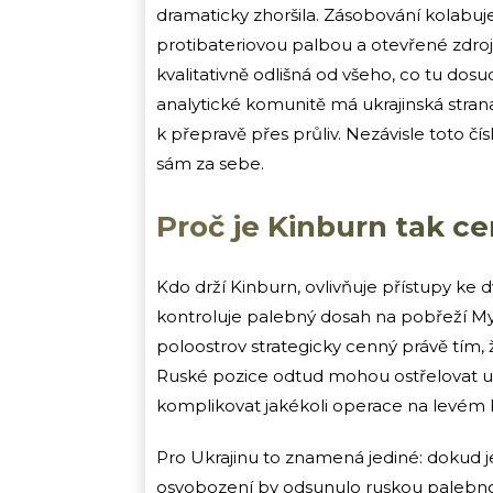
dramaticky zhoršila. Zásobování kolabuje
protibateriovou palbou a otevřené zdroje
kvalitativně odlišná od všeho, co tu dos
analytické komunitě má ukrajinská stra
k přepravě přes průliv. Nezávisle toto čís
sám za sebe.
Proč je Kinburn tak c
Kdo drží Kinburn, ovlivňuje přístupy ke
kontroluje palebný dosah na pobřeží Myk
poloostrov strategicky cenný právě tím, 
Ruské pozice odtud mohou ostřelovat uk
komplikovat jakékoli operace na levém
Pro Ukrajinu to znamená jediné: dokud je 
osvobození by odsunulo ruskou palebnou