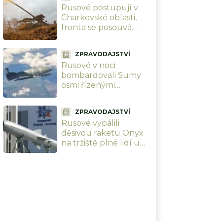
Rusové postupují v
mrtvých, z toho 179
Charkovské oblasti,
dětí
fronta se posouvá.
Vlastní analytici
ukazují mapu, kde
ZPRAVODAJSTVÍ
Ukrajinci ztrácejí
Rusové v noci
pozice
bombardovali Sumy
osmi řízenými
bombami. Úmyslně
cílili na civilisty, zabili i
ZPRAVODAJSTVÍ
dvě malé holčičky
Rusové vypálili
děsivou raketu Onyx
na tržiště plné lidí u
Oděsy. Úmyslně
terorizují civilní
obyvatelstvo