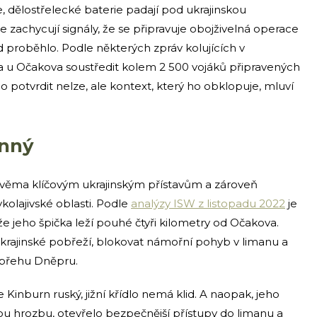
, dělostřelecké baterie padají pod ukrajinskou
 zachycují signály, že se připravuje obojživelná operace
ud proběhlo. Podle některých zpráv kolujících v
na u Očakova soustředit kolem 2 500 vojáků připravených
lo potvrdit nelze, ale kontext, který ho obklopuje, mluví
enný
 dvěma klíčovým ukrajinským přístavům a zároveň
olajivské oblasti. Podle
analýzy ISW z listopadu 2022
je
že jeho špička leží pouhé čtyři kilometry od Očakova.
rajinské pobřeží, blokovat námořní pohyb v limanu a
 břehu Dněpru.
Kinburn ruský, jižní křídlo nemá klid. A naopak, jeho
 hrozbu, otevřelo bezpečnější přístupy do limanu a