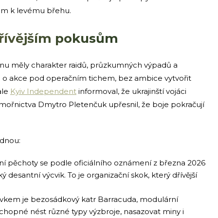
rem k levému břehu.
dřívějším pokusům
rnu měly charakter raidů, průzkumných výpadů a
o o akce pod operačním tichem, bez ambice vytvořit
ale
Kyiv Independent
informoval, že ukrajinští vojáci
námořnictva Dmytro Pletenčuk upřesnil, že boje pokračují
ednou:
í pěchoty se podle oficiálního oznámení z března 2026
cký desantní výcvik. To je organizační skok, který dřívější
kem je bezosádkový katr Barracuda, modulární
schopné nést různé typy výzbroje, nasazovat miny i