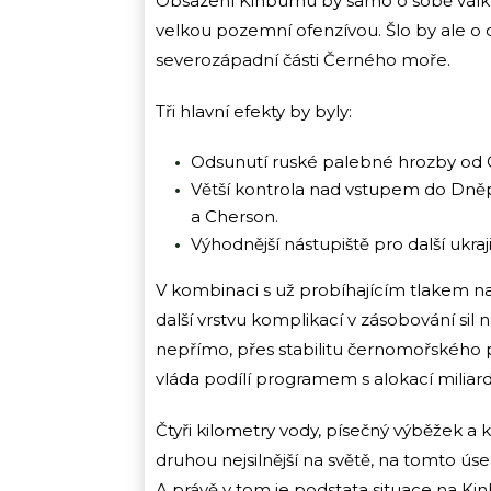
Obsazení Kinburnu by samo o sobě válku
velkou pozemní ofenzívou. Šlo by ale o c
severozápadní části Černého moře.
Tři hlavní efekty by byly:
Odsunutí ruské palebné hrozby od 
Větší kontrola nad vstupem do Dněp
a Cherson.
Výhodnější nástupiště pro další uk
V kombinaci s už probíhajícím tlakem na
další vrstvu komplikací v zásobování sil n
nepřímo, přes stabilitu černomořského p
vláda podílí programem s alokací miliar
Čtyři kilometry vody, písečný výběžek a 
druhou nejsilnější na světě, na tomto úse
A právě v tom je podstata situace na Ki