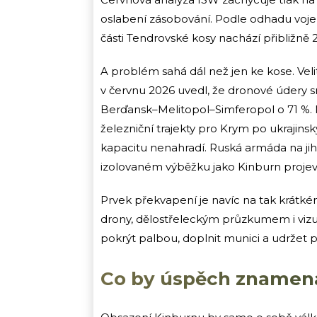
oslabení zásobování. Podle odhadu voj
části Tendrovské kosy nachází přibližně 
A problém sahá dál než jen ke kose. Veli
v červnu 2026 uvedl, že dronové údery sn
Berďansk–Melitopol–Simferopol o 71 %. 
železniční trajekty pro Krym po ukrajin
kapacitu nenahradí. Ruská armáda na jihu 
izolovaném výběžku jako Kinburn projevuj
Prvek překvapení je navíc na tak krátké
drony, dělostřeleckým průzkumem i vizuáln
pokrýt palbou, doplnit munici a udržet p
Co by úspěch znamena