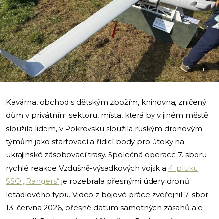
i
Kavárna, obchod s dětským zbožím, knihovna, zničený
dům v privátním sektoru, místa, která by v jiném městě
sloužila lidem, v Pokrovsku sloužila ruským dronovým
týmům jako startovací a řídicí body pro útoky na
ukrajinské zásobovací trasy. Společná operace 7. sboru
rychlé reakce Vzdušně-výsadkových vojsk a
4. pluku
SSO „Rangers“
je rozebrala přesnými údery dronů
letadlového typu. Video z bojové práce zveřejnil 7. sbor
13. června 2026, přesné datum samotných zásahů ale