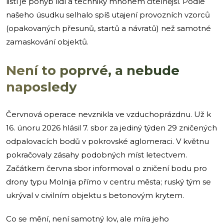
listí je pohyb lidí a techniky mnohem čitelnější. Podle
našeho úsudku selhalo spíš utajení provozních vzorců
(opakovaných přesunů, startů a návratů) než samotné
zamaskování objektů.
Není to poprvé, a nebude
naposledy
Červnová operace nevznikla ve vzduchoprázdnu. Už k
16. únoru 2026 hlásil 7. sbor za jediný týden 29 zničených
odpalovacích bodů v pokrovské aglomeraci. V květnu
pokračovaly zásahy podobných míst letectvem.
Začátkem června sbor informoval o zničení bodu pro
drony typu Molnija přímo v centru města; ruský tým se
ukrýval v civilním objektu s betonovým krytem.
Co se mění, není samotný lov, ale míra jeho