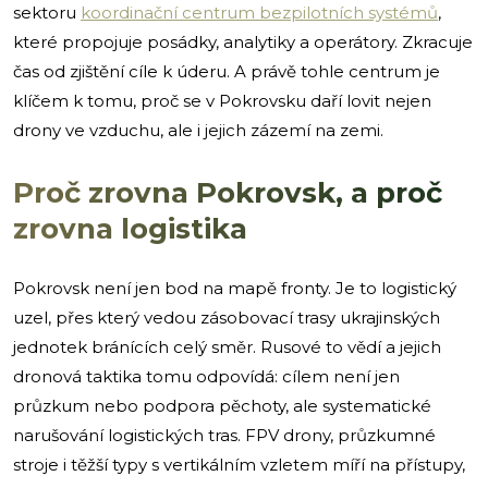
sektoru
koordinační centrum bezpilotních systémů
,
které propojuje posádky, analytiky a operátory. Zkracuje
čas od zjištění cíle k úderu. A právě tohle centrum je
klíčem k tomu, proč se v Pokrovsku daří lovit nejen
drony ve vzduchu, ale i jejich zázemí na zemi.
Proč zrovna Pokrovsk, a proč
zrovna logistika
Pokrovsk není jen bod na mapě fronty. Je to logistický
uzel, přes který vedou zásobovací trasy ukrajinských
jednotek bránících celý směr. Rusové to vědí a jejich
dronová taktika tomu odpovídá: cílem není jen
průzkum nebo podpora pěchoty, ale systematické
narušování logistických tras. FPV drony, průzkumné
stroje i těžší typy s vertikálním vzletem míří na přístupy,