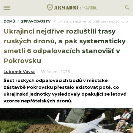
DOMŮ
ZPRAVODAJSTVÍ
Ukrajinci nejdříve rozluštili trasy ruských dron
Ukrajinci nejdříve rozluštili trasy
ruských dronů, a pak systematicky
smetli 6 odpalovacích stanovišť v
Pokrovsku
Lubomír Vávra
18. června 2026
Šest ruských odpalovacích bodů v městské
zástavbě Pokrovsku přestalo existovat poté, co
ukrajinské jednotky vysledovaly opakující se letové
vzorce nepřátelských dronů.