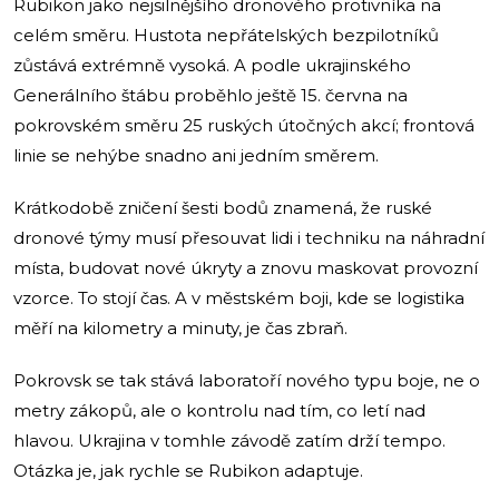
Rubikon jako nejsilnějšího dronového protivníka na
celém směru. Hustota nepřátelských bezpilotníků
zůstává extrémně vysoká. A podle ukrajinského
Generálního štábu proběhlo ještě 15. června na
pokrovském směru 25 ruských útočných akcí; frontová
linie se nehýbe snadno ani jedním směrem.
Krátkodobě zničení šesti bodů znamená, že ruské
dronové týmy musí přesouvat lidi i techniku na náhradní
místa, budovat nové úkryty a znovu maskovat provozní
vzorce. To stojí čas. A v městském boji, kde se logistika
měří na kilometry a minuty, je čas zbraň.
Pokrovsk se tak stává laboratoří nového typu boje, ne o
metry zákopů, ale o kontrolu nad tím, co letí nad
hlavou. Ukrajina v tomhle závodě zatím drží tempo.
Otázka je, jak rychle se Rubikon adaptuje.