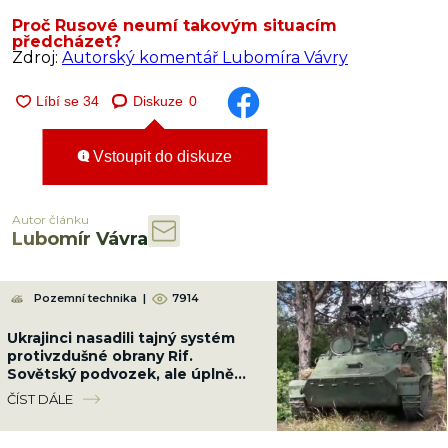
Proč Rusové neumí takovým situacím
předcházet?
Zdroj:
Autorský komentář Lubomíra Vávry
Diskuze
0
Vstoupit do diskuze
Autor článku
Lubomír Vávra
Pozemní technika
|
7914
Ukrajinci nasadili tajný systém
protivzdušné obrany Rif.
Sovětský podvozek, ale úplně
jiná hra proti letounům
ČÍST DÁLE