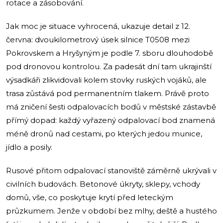
rotace a zásobování.
Jak moc je situace vyhrocená, ukazuje detail z 12.
června: dvoukilometrový úsek silnice T0508 mezi
Pokrovskem a Hryšyným je podle 7. sboru dlouhodobě
pod dronovou kontrolou. Za padesát dní tam ukrajinští
výsadkáři zlikvidovali kolem stovky ruských vojáků, ale
trasa zůstává pod permanentním tlakem. Právě proto
má zničení šesti odpalovacích bodů v městské zástavbě
přímý dopad: každý vyřazený odpalovací bod znamená
méně dronů nad cestami, po kterých jedou munice,
jídlo a posily.
Rusové přitom odpalovací stanoviště záměrně ukrývali v
civilních budovách. Betonové úkryty, sklepy, vchody
domů, vše, co poskytuje krytí před leteckým
průzkumem. Jenže v období bez mlhy, deště a hustého