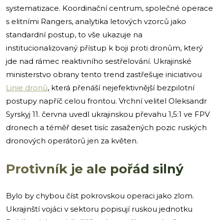
systematizace. Koordinační centrum, společné operace
s elitními Rangers, analytika letových vzorců jako
standardní postup, to vše ukazuje na
institucionalizovaný přístup k boji proti dronům, který
jde nad rámec reaktivního sestřelování. Ukrajinské
ministerstvo obrany tento trend zastřešuje iniciativou
Linie dronů
, která přenáší nejefektivnější bezpilotní
postupy napříč celou frontou. Vrchní velitel Oleksandr
Syrskyj 11. června uvedl ukrajinskou převahu 1,5:1 ve FPV
dronech a téměř deset tisíc zasažených pozic ruských
dronových operátorů jen za květen.
Protivník je ale pořád silný
Bylo by chybou číst pokrovskou operaci jako zlom.
Ukrajinští vojáci v sektoru popisují ruskou jednotku