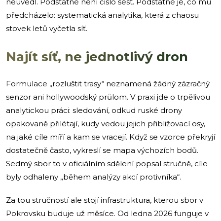
neuvedl. Podstatné není číslo šest. Podstatné je, co mu
předcházelo: systematická analytika, která z chaosu
stovek letů vyčetla síť.
Najít síť, ne jednotlivý dron
Formulace „rozluštit trasy“ neznamená žádný zázračný
senzor ani hollywoodský průlom. V praxi jde o trpělivou
analytickou práci: sledování, odkud ruské drony
opakovaně přilétají, kudy vedou jejich přibližovací osy,
na jaké cíle míří a kam se vracejí. Když se vzorce překryjí
dostatečně často, vykreslí se mapa výchozích bodů.
Sedmý sbor to v oficiálním sdělení popsal stručně, cíle
byly odhaleny „během analýzy akcí protivníka“.
Za tou stručností ale stojí infrastruktura, kterou sbor v
Pokrovsku buduje už měsíce. Od ledna 2026 funguje v