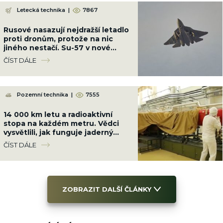
Letecká technika
|
7867
Rusové nasazují nejdražší letadlo
proti dronům, protože na nic
jiného nestačí. Su-57 v nové
konfiguraci stačí radar „Bělka“
ČÍST DÁLE
Pozemní technika
|
7555
14 000 km letu a radioaktivní
stopa na každém metru. Vědci
vysvětlili, jak funguje jaderný
motor ruské střely Burevestnik
ČÍST DÁLE
ZOBRAZIT DALŠÍ ČLÁNKY