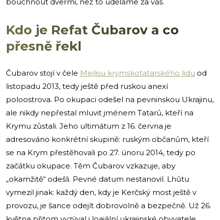
bouchnout dveřmi, než to uděláme za vás.
Kdo je Refat Čubarov a co
přesně řekl
Čubarov stojí v čele
Mejlisu krymskotatarského lidu
od
listopadu 2013, tedy ještě před ruskou anexí
poloostrova. Po okupaci odešel na pevninskou Ukrajinu,
ale nikdy nepřestal mluvit jménem Tatarů, kteří na
Krymu zůstali. Jeho ultimátum z 16. června je
adresováno konkrétní skupině: ruským občanům, kteří
se na Krym přestěhovali po 27. únoru 2014, tedy po
začátku okupace. Těm Čubarov vzkazuje, aby
„okamžitě“ odešli. Pevné datum nestanovil. Lhůtu
vymezil jinak: každý den, kdy je Kerčský most ještě v
provozu, je šance odejít dobrovolně a bezpečně. Už 26.
května přitom vyzýval i loajální ukrajinské obyvatele