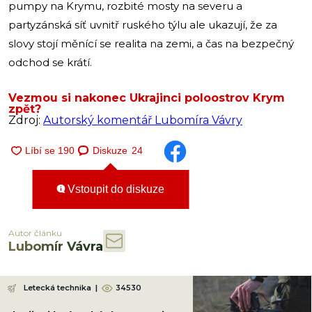
pumpy na Krymu, rozbité mosty na severu a
partyzánská síť uvnitř ruského týlu ale ukazují, že za
slovy stojí měnící se realita na zemi, a čas na bezpečný
odchod se krátí.
Vezmou si nakonec Ukrajinci poloostrov Krym
zpět?
Zdroj:
Autorský komentář Lubomíra Vávry
Diskuze
24
Vstoupit do diskuze
Autor článku
Lubomír Vávra
Letecká technika
|
34530