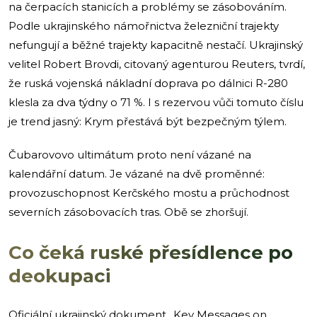
na čerpacích stanicích a problémy se zásobováním.
Podle ukrajinského námořnictva železniční trajekty
nefungují a běžné trajekty kapacitně nestačí. Ukrajinský
velitel Robert Brovdi, citovaný agenturou Reuters, tvrdí,
že ruská vojenská nákladní doprava po dálnici R-280
klesla za dva týdny o 71 %. I s rezervou vůči tomuto číslu
je trend jasný: Krym přestává být bezpečným týlem.
Čubarovovo ultimátum proto není vázané na
kalendářní datum. Je vázané na dvě proměnné:
provozuschopnost Kerčského mostu a průchodnost
severních zásobovacích tras. Obě se zhoršují.
Co čeká ruské přesídlence po
deokupaci
Oficiální ukrajinský dokument „Key Messages on