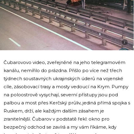
i
Čubarovovo video, zveřejněné na jeho telegramovém
kanálu, nemířilo do prázdna. Přišlo po více než třech
týdnech soustavných ukrajinských úderů na vojenské
cíle, zásobovací trasy a mosty vedoucí na Krym. Pumpy
na poloostrově vysychají, severní přístupy jsou pod
palbou a most přes Kerčský průliv, jediná přímá spojka s
Ruskem, drží, ale každým dalším zásahem je
zranitelnější. Čubarov v podstatě řekl: okno pro
bezpečný odchod se zavírá a my vám říkáme, kdy