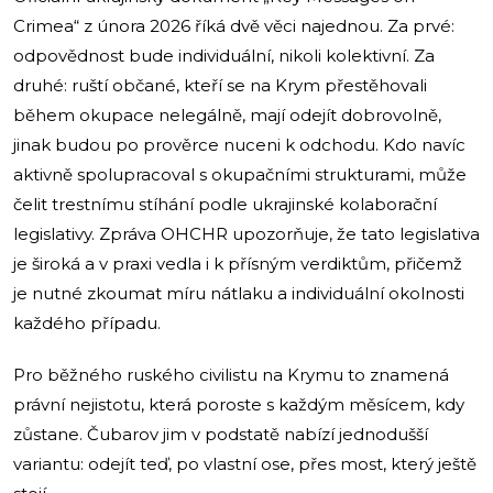
Crimea“ z února 2026 říká dvě věci najednou. Za prvé:
odpovědnost bude individuální, nikoli kolektivní. Za
druhé: ruští občané, kteří se na Krym přestěhovali
během okupace nelegálně, mají odejít dobrovolně,
jinak budou po prověrce nuceni k odchodu. Kdo navíc
aktivně spolupracoval s okupačními strukturami, může
čelit trestnímu stíhání podle ukrajinské kolaborační
legislativy. Zpráva OHCHR upozorňuje, že tato legislativa
je široká a v praxi vedla i k přísným verdiktům, přičemž
je nutné zkoumat míru nátlaku a individuální okolnosti
každého případu.
Pro běžného ruského civilistu na Krymu to znamená
právní nejistotu, která poroste s každým měsícem, kdy
zůstane. Čubarov jim v podstatě nabízí jednodušší
variantu: odejít teď, po vlastní ose, přes most, který ještě