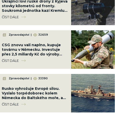
Ukrajinci loví ruské drony z Kyjeva
stovky kilometrů od fronty.
Soukromá jednotka kazí Kremlu
plány a vycvičila 1 000 pilotů
ČÍST DÁLE
Zpravodajství
|
32659
CSG znovu valí naplno, kupuje
továrnu v Německu. Investuje
přes 2,5 miliardy Kč do výroby
nitroglycerinu a munice
ČÍST DÁLE
Zpravodajství
|
33390
Rusko vyhrožuje Evropě silou.
Vyslalo torpédoborec kolem
Německa do Baltského moře, aby
chránilo své zájmy
ČÍST DÁLE