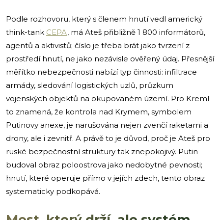
Podle rozhovoru, který s členem hnutí vedl americký
think-tank
CEPA
, má Ateš přibližně 1 800 informátorů,
agentů a aktivistů; číslo je třeba brát jako tvrzení z
prostředí hnutí, ne jako nezávisle ověřený údaj. Přesnější
měřítko nebezpečnosti nabízí typ činnosti: infiltrace
armády, sledování logistických uzlů, průzkum
vojenských objektů na okupovaném území. Pro Kreml
to znamená, že kontrola nad Krymem, symbolem
Putinovy anexe, je narušována nejen zvenčí raketami a
drony, ale i zevnitř. A právě to je důvod, proč je Ateš pro
ruské bezpečnostní struktury tak znepokojivý. Putin
budoval obraz poloostrova jako nedobytné pevnosti;
hnutí, které operuje přímo v jejích zdech, tento obraz
systematicky podkopává.
Most, který drží, ale systém