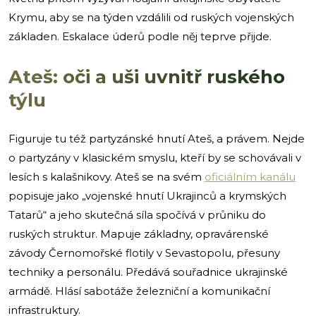
Krymu, aby se na týden vzdálili od ruských vojenských
základen. Eskalace úderů podle něj teprve přijde.
Ateš: oči a uši uvnitř ruského
týlu
Figuruje tu též partyzánské hnutí Ateš, a právem. Nejde
o partyzány v klasickém smyslu, kteří by se schovávali v
lesích s kalašnikovy. Ateš se na svém
oficiálním kanálu
popisuje jako „vojenské hnutí Ukrajinců a krymských
Tatarů“ a jeho skutečná síla spočívá v průniku do
ruských struktur. Mapuje základny, opravárenské
závody Černomořské flotily v Sevastopolu, přesuny
techniky a personálu. Předává souřadnice ukrajinské
armádě. Hlásí sabotáže železniční a komunikační
infrastruktury.