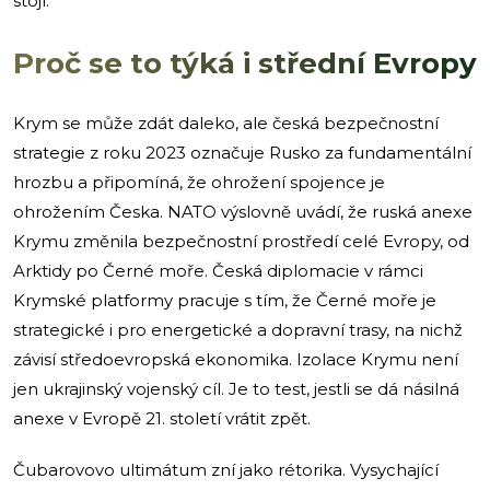
stojí.
Proč se to týká i střední Evropy
Krym se může zdát daleko, ale česká bezpečnostní
strategie z roku 2023 označuje Rusko za fundamentální
hrozbu a připomíná, že ohrožení spojence je
ohrožením Česka. NATO výslovně uvádí, že ruská anexe
Krymu změnila bezpečnostní prostředí celé Evropy, od
Arktidy po Černé moře. Česká diplomacie v rámci
Krymské platformy pracuje s tím, že Černé moře je
strategické i pro energetické a dopravní trasy, na nichž
závisí středoevropská ekonomika. Izolace Krymu není
jen ukrajinský vojenský cíl. Je to test, jestli se dá násilná
anexe v Evropě 21. století vrátit zpět.
Čubarovovo ultimátum zní jako rétorika. Vysychající