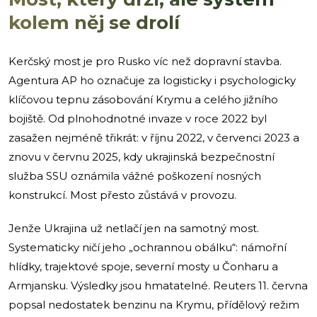
kolem něj se drolí
Kerčský most je pro Rusko víc než dopravní stavba.
Agentura AP ho označuje za logisticky i psychologicky
klíčovou tepnu zásobování Krymu a celého jižního
bojiště. Od plnohodnotné invaze v roce 2022 byl
zasažen nejméně třikrát: v říjnu 2022, v červenci 2023 a
znovu v červnu 2025, kdy ukrajinská bezpečnostní
služba SSU oznámila vážné poškození nosných
konstrukcí. Most přesto zůstává v provozu.
Jenže Ukrajina už netlačí jen na samotný most.
Systematicky ničí jeho „ochrannou obálku“: námořní
hlídky, trajektové spoje, severní mosty u Čonharu a
Armjansku. Výsledky jsou hmatatelné. Reuters 11. června
popsal nedostatek benzinu na Krymu, přídělový režim