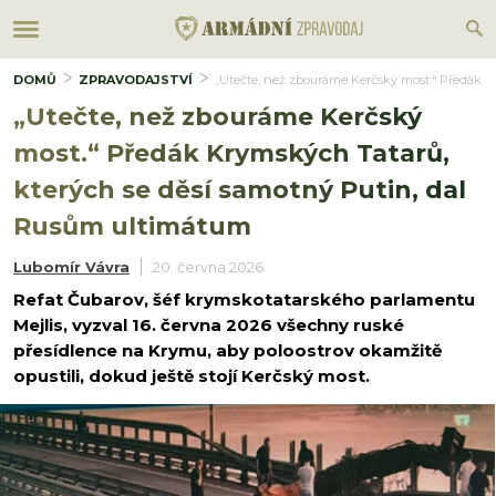
DOMŮ
ZPRAVODAJSTVÍ
„Utečte, než zbouráme Kerčský most.“ Předák K
„Utečte, než zbouráme Kerčský
most.“ Předák Krymských Tatarů,
kterých se děsí samotný Putin, dal
Rusům ultimátum
Lubomír Vávra
20. června 2026
Refat Čubarov, šéf krymskotatarského parlamentu
Mejlis, vyzval 16. června 2026 všechny ruské
přesídlence na Krymu, aby poloostrov okamžitě
opustili, dokud ještě stojí Kerčský most.