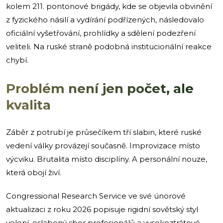
kolem 211. pontonové brigády, kde se objevila obvinění
z fyzického násilí a vydírání podřízených, následovalo
oficiální vyšetřování, prohlídky a sdělení podezření
veliteli. Na ruské straně podobná institucionální reakce
chybí.
Problém není jen počet, ale
kvalita
Záběr z potrubí je průsečíkem tří slabin, které ruské
vedení války provázejí současně. Improvizace místo
výcviku. Brutalita místo disciplíny. A personální nouze,
která obojí živí.
Congressional Research Service ve své únorové
aktualizaci z roku 2026 popisuje rigidní sovětský styl
velení, oslabený sbor profesionálů a vysokoztrátové