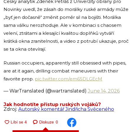
Český analytik Zdeněk Petráš z Univerzity obrany pro
Novinky uvedl, že zásah do morálky ruské armády může
„byť jen dočasně“ změnit poměr sil na bojišti. Morálka
sama válku nerozhoduje. Ale v kombinaci s chaosem
velení, ztrátami a klesající kvalitou doplňků vytváří
krátká okna zranitelnosti, a video z potrubí ukazuje, proč
se ta okna otevírají.
Russian occupiers, apparently still obsessed with pipes,
are at it again, drilling combat maneuvers with their
favorite prop.
pic.twitter.com/em6SDLGEcM
— WarTranslated (@wartranslated)
June 14, 2026
Jak hodnotíte přístup ruských vojáků?
Zdroj:
Autorský komentář Jindřicha Svěceného
Diskuze
0