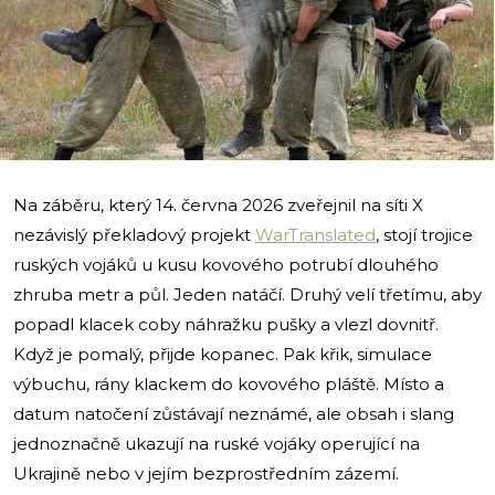
i
Na záběru, který 14. června 2026 zveřejnil na síti X
nezávislý překladový projekt
WarTranslated
, stojí trojice
ruských vojáků u kusu kovového potrubí dlouhého
zhruba metr a půl. Jeden natáčí. Druhý velí třetímu, aby
popadl klacek coby náhražku pušky a vlezl dovnitř.
Když je pomalý, přijde kopanec. Pak křik, simulace
výbuchu, rány klackem do kovového pláště. Místo a
datum natočení zůstávají neznámé, ale obsah i slang
jednoznačně ukazují na ruské vojáky operující na
Ukrajině nebo v jejím bezprostředním zázemí.