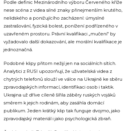
Podle definic Mezinárodního výboru Červeného kříže
nese scéna z videa silné znaky přinejmenším krutého,
nelidského a ponižujícího zacházení: úmyslné
zastrašování, fyzická bolest, ponížení podřízeného v
uzavřeném prostoru. Právní kvalifikaci „mučení“ by
vyžadovalo další dokazování, ale morální kvalifikace je
jednoznačná.
Podobné klipy přitom nežijí jen na sociálních sítích.
Analytici z RUSI upozorňují, že uživatelská videa z
chytrých telefonů slouží ve válce na Ukrajině ke sběru
zpravodajských informací, identifikaci osob i taktik.
Ukrajina už dříve cíleně šířila záběry ruských vojáků
směrem k jejich rodinám, aby zasáhla domácí
publikum. Jeden krátký klip tak funguje dvojmo, jako
zpravodajský materiál i jako psychologická zbraň.