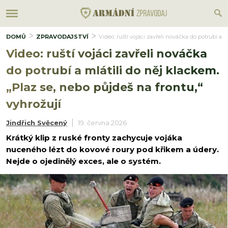
DOMŮ
ZPRAVODAJSTVÍ
Video: ruští vojáci zavřeli nováčka do potrubí a 
Video: ruští vojáci zavřeli nováčka
do potrubí a mlátili do něj klackem.
„Plaz se, nebo půjdeš na frontu,“
vyhrožují
Jindřich Svěcený
19. června 2026
Krátký klip z ruské fronty zachycuje vojáka
nuceného lézt do kovové roury pod křikem a údery.
Nejde o ojedinělý exces, ale o systém.