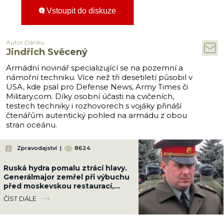
Vstoupit do diskuze
Autor článku
Jindřich Svěcený
Armádní novinář specializující se na pozemní a
námořní techniku. Více než tři desetiletí působil v
USA, kde psal pro Defense News, Army Times či
Military.com. Díky osobní účasti na cvičeních,
testech techniky i rozhovorech s vojáky přináší
čtenářům autentický pohled na armádu z obou
stran oceánu.
Zpravodajství
|
8624
Ruská hydra pomalu ztrácí hlavy.
Generálmajor zemřel při výbuchu
před moskevskou restaurací,
když slavil narozeniny šéfa
ČÍST DÁLE
vzdušných sil