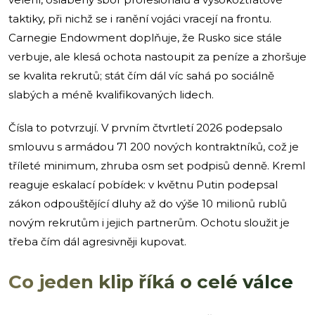
taktiky, při nichž se i ranění vojáci vracejí na frontu.
Carnegie Endowment doplňuje, že Rusko sice stále
verbuje, ale klesá ochota nastoupit za peníze a zhoršuje
se kvalita rekrutů; stát čím dál víc sahá po sociálně
slabých a méně kvalifikovaných lidech.
Čísla to potvrzují. V prvním čtvrtletí 2026 podepsalo
smlouvu s armádou 71 200 nových kontraktníků, což je
tříleté minimum, zhruba osm set podpisů denně. Kreml
reaguje eskalací pobídek: v květnu Putin podepsal
zákon odpouštějící dluhy až do výše 10 milionů rublů
novým rekrutům i jejich partnerům. Ochotu sloužit je
třeba čím dál agresivněji kupovat.
Co jeden klip říká o celé válce