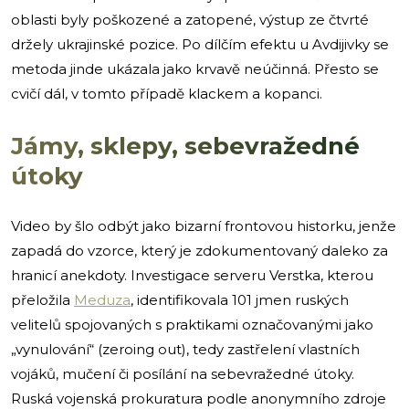
oblasti byly poškozené a zatopené, výstup ze čtvrté
držely ukrajinské pozice. Po dílčím efektu u Avdijivky se
metoda jinde ukázala jako krvavě neúčinná. Přesto se
cvičí dál, v tomto případě klackem a kopanci.
Jámy, sklepy, sebevražedné
útoky
Video by šlo odbýt jako bizarní frontovou historku, jenže
zapadá do vzorce, který je zdokumentovaný daleko za
hranicí anekdoty. Investigace serveru Verstka, kterou
přeložila
Meduza
, identifikovala 101 jmen ruských
velitelů spojovaných s praktikami označovanými jako
„vynulování“ (zeroing out), tedy zastřelení vlastních
vojáků, mučení či posílání na sebevražedné útoky.
Ruská vojenská prokuratura podle anonymního zdroje