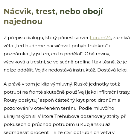
Nácvik, trest, nebo obojí
najednou
Z přepisu dialogu, který přinesl server
Forum24
, zaznívá
věta „teď budeme nacvičovat pohyb trubkou“ i
poznámka „ty jsi ten, co to podělal“. Obě roviny,
výcviková a trestní, se ve scéně prolínají tak těsně, že je
nelze oddělit. Voják nedostává instruktáž. Dostává lekci.
A právě v tom je klip výmluvný. Ruské jednotky totiž
potrubí na frontě skutečně používají jako infiltrační trasy.
Roury poskytují aspoň částečný kryt proti dronům a
pozorování v otevřeném terénu. Podle mluvčího
ukrajinských sil Viktora Trehubova dosahovaly ztráty při
pokusech o průchod potrubím u Kupjansku až
sedmdesát procent. Tři ze čtyř potrubních větví v