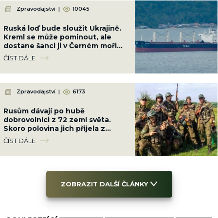
Zpravodajství
|
10045
Ruská loď bude sloužit Ukrajině.
Kreml se může pominout, ale
dostane šanci ji v Černém moři
potopit
ČÍST DÁLE
Zpravodajství
|
6173
Rusům dávají po hubě
dobrovolníci z 72 zemí světa.
Skoro polovina jich přijela z
Latinské Ameriky
ČÍST DÁLE
ZOBRAZIT DALŠÍ ČLÁNKY