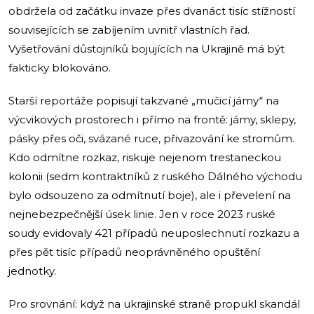
obdržela od začátku invaze přes dvanáct tisíc stížností
souvisejících se zabíjením uvnitř vlastních řad.
Vyšetřování důstojníků bojujících na Ukrajině má být
fakticky blokováno.
Starší reportáže popisují takzvané „mučicí jámy“ na
výcvikových prostorech i přímo na frontě: jámy, sklepy,
pásky přes oči, svázané ruce, přivazování ke stromům.
Kdo odmítne rozkaz, riskuje nejenom trestaneckou
kolonii (sedm kontraktníků z ruského Dálného východu
bylo odsouzeno za odmítnutí boje), ale i převelení na
nejnebezpečnější úsek linie. Jen v roce 2023 ruské
soudy evidovaly 421 případů neuposlechnutí rozkazu a
přes pět tisíc případů neoprávněného opuštění
jednotky.
Pro srovnání: když na ukrajinské straně propukl skandál