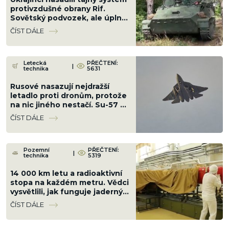
protivzdušné obrany Rif.
Sovětský podvozek, ale úplně
jiná hra proti letounům
ČÍST DÁLE
Letecká
PŘEČTENÍ:
|
technika
5631
Rusové nasazují nejdražší
letadlo proti dronům, protože
na nic jiného nestačí. Su-57 v
nové konfiguraci stačí radar
ČÍST DÁLE
„Bělka“
Pozemní
PŘEČTENÍ:
|
technika
5319
14 000 km letu a radioaktivní
stopa na každém metru. Vědci
vysvětlili, jak funguje jaderný
motor ruské střely
ČÍST DÁLE
Burevestnik