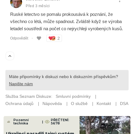
Pozemní
PŘEČTENÍ:
|
technika
5678
Ukrajinci nasadili tajný systém