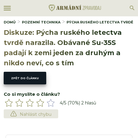
DOMŮ
POZEMNÍ TECHNIKA
PÝCHA RUSKÉHO LETECTVA TVRDĚ NAR
Diskuze: Pýcha ruského letectva
tvrdě narazila. Obávané Su-35S
padají k zemi jeden za druhým a
nikdo neví, co s tím
ZPĚT DO ČLÁNKU
Co si myslíte o článku?
4
/5 (
70
%)
2
hlasů
Nahlásit chybu