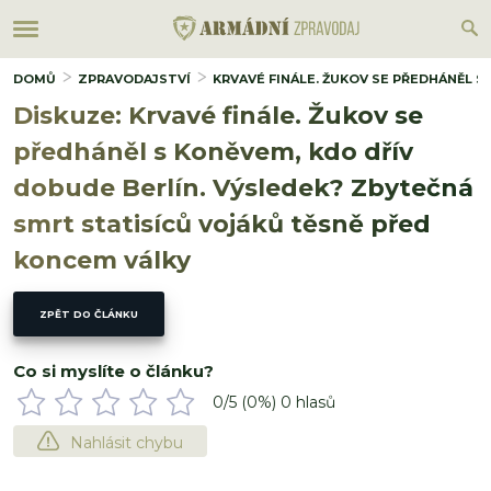
DOMŮ
ZPRAVODAJSTVÍ
KRVAVÉ FINÁLE. ŽUKOV SE PŘEDHÁNĚL 
Diskuze: Krvavé finále. Žukov se
předháněl s Koněvem, kdo dřív
dobude Berlín. Výsledek? Zbytečná
smrt statisíců vojáků těsně před
koncem války
ZPĚT DO ČLÁNKU
Co si myslíte o článku?
0
/5 (
0
%)
0
hlasů
Nahlásit chybu