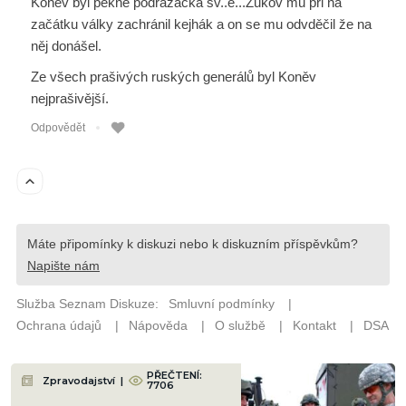
PŘEČTENÍ:
Zpravodajství
|
7706