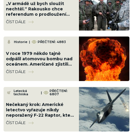
„V armádě už bych sloužit
nechtěl.“ Rakousko chce
referendum o prodloužení
základní vojenské služby
ČÍST DÁLE
Historie
|
PŘEČTENÍ: 4883
V roce 1979 někdo tajně
odpálil atomovou bombu nad
oceánem. Američané zjistili
kdo, ale svět se to nesměl
ČÍST DÁLE
dozvědět
Letecká
PŘEČTENÍ:
|
technika
6807
Nečekaný krok: Americké
letectvo vyřazuje nikdy
neporažený F-22 Raptor, který
zničí jakékoliv letadlo světa
ČÍST DÁLE