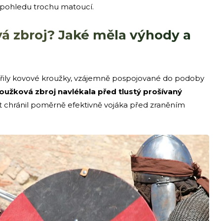
ho pohledu trochu matoucí.
á zbroj? Jaké měla výhody a
vořily kovové kroužky, vzájemně pospojované do podoby
oužková zbroj navlékala před tlustý prošívaný
 chránil poměrně efektivně vojáka před zraněním