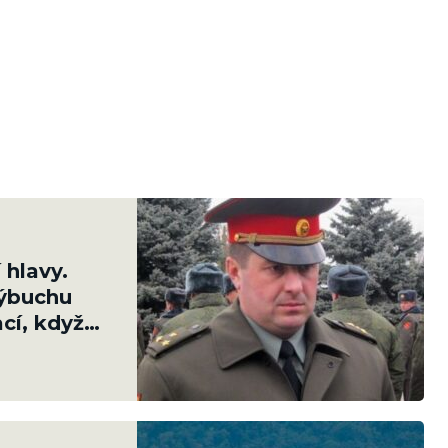
 hlavy.
výbuchu
cí, když
ušných sil