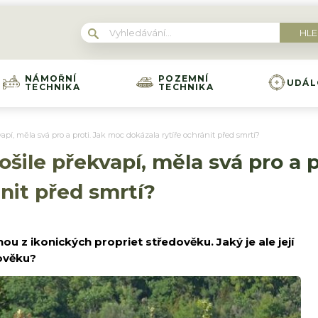
NÁMOŘNÍ
POZEMNÍ
UDÁL
TECHNIKA
TECHNIKA
pí, měla svá pro a proti. Jak moc dokázala rytíře ochránit před smrtí?
šile překvapí, měla svá pro a p
ánit před smrtí?
ou z ikonických propriet středověku. Jaký je ale její
rověku?