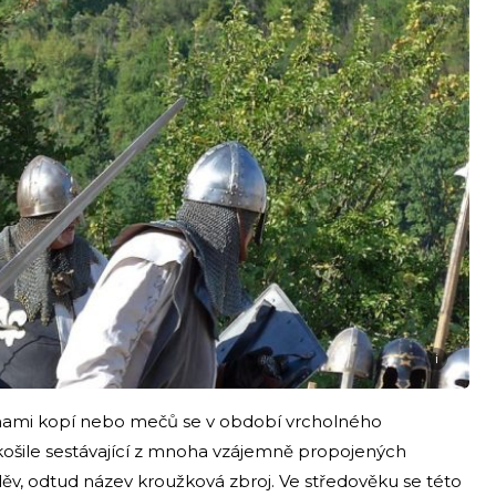
i
nami kopí nebo mečů se v období vrcholného
 košile sestávající z mnoha vzájemně propojených
děv, odtud název kroužková zbroj. Ve středověku se této