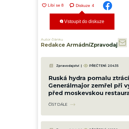
Diskuze
4
Vstoupit do diskuze
Autor článku
Redakce ArmádníZpravodaj
Zpravodajství
|
PŘEČTENÍ:
20435
Ruská hydra pomalu ztrácí
Generálmajor zemřel při 
před moskevskou restaura
slavil narozeniny šéfa vzd
ČÍST DÁLE