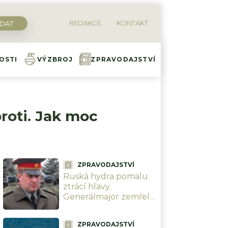
REDAKCE
KONTAKT
OSTI
VÝZBROJ
ZPRAVODAJSTVÍ
roti. Jak moc
ZPRAVODAJSTVÍ
Ruská hydra pomalu
ztrácí hlavy.
Generálmajor zemřel
při výbuchu před
moskevskou
ZPRAVODAJSTVÍ
restaurací, když slavil