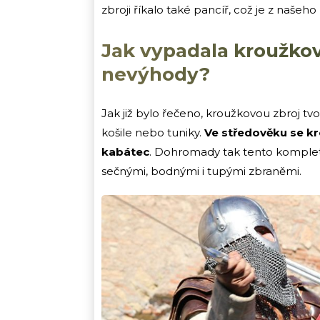
zbroji říkalo také pancíř, což je z naše
Jak vypadala kroužkov
nevýhody?
Jak již bylo řečeno, kroužkovou zbroj t
košile nebo tuniky.
Ve středověku se kr
kabátec
. Dohromady tak tento komplet
sečnými, bodnými i tupými zbraněmi.