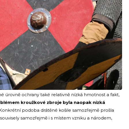
i
é úrovně ochrany také relativně nízká hmotnost a fakt,
blémem kroužkové zbroje byla naopak nízká
 Konkrétní podoba drátěné košile samozřejmě prošla
 souvisely samozřejmě i s místem vzniku a národem,