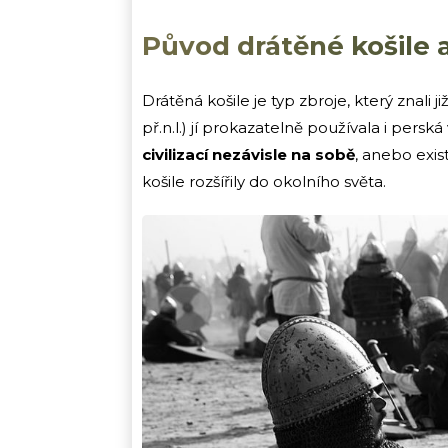
Původ drátěné košile a
Drátěná košile je typ zbroje, který znali
př.n.l.) jí prokazatelně používala i perská
civilizací nezávisle na sobě
, anebo exis
košile rozšířily do okolního světa.