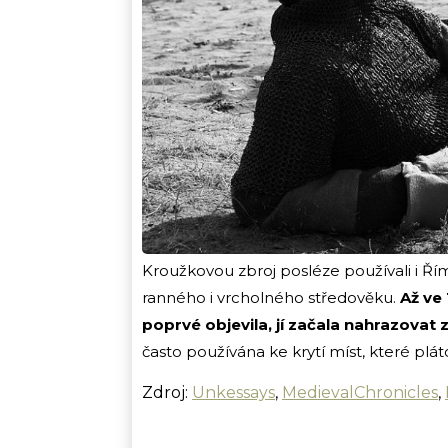
Kroužkovou zbroj posléze používali i Ř
ranného i vrcholného středověku.
Až ve 
poprvé objevila, jí začala nahrazovat 
často používána ke krytí míst, které plá
Zdroj:
Unkessays
,
MedievalChronicles
,