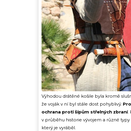
Výhodou drátěné košile byla kromě slušn
že voják v ní byl stále dost pohyblivý.
Pro
ochrana proti šípům střelných zbraní
.
v průběhu historie vývojem a různé typy
který je vyráběl.