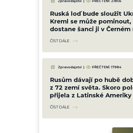
Zpravodajství
|
PŘEČTENÍ:
21856
Ruská loď bude sloužit Ukr
Kreml se může pominout, 
dostane šanci ji v Černém
potopit
ČÍST DÁLE
Zpravodajství
|
PŘEČTENÍ:
17984
Rusům dávají po hubě dob
z 72 zemí světa. Skoro pol
přijela z Latinské Ameriky
ČÍST DÁLE