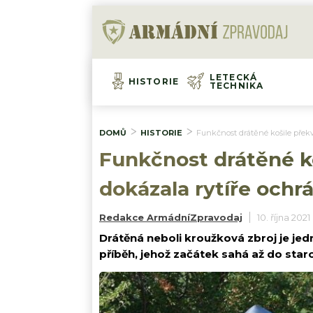
LETECKÁ
HISTORIE
TECHNIKA
DOMŮ
HISTORIE
Funkčnost drátěné košile překva
Funkčnost drátěné ko
dokázala rytíře ochr
Redakce ArmádníZpravodaj
10. října 2021
Drátěná neboli kroužková zbroj je jedn
příběh, jehož začátek sahá až do sta