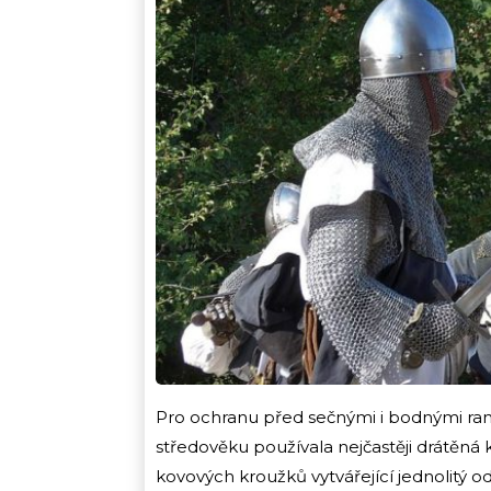
Pro ochranu před sečnými i bodnými ra
středověku používala nejčastěji drátěná
kovových kroužků vytvářející jednolitý o