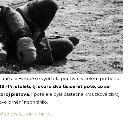
i
ímané a v Evropě se vydržela používat v celém průběhu
13.-14. století, tj. skoro dva tisíce let poté, co se
zbroj plátová
. I poté ale byla částečná kroužková zbroj
tové brnění nechránilo.
MedievalLifeAndTimes