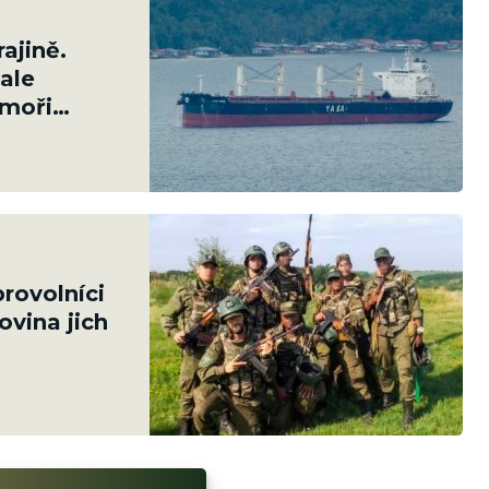
ajině.
ale
 moři
rovolníci
ovina jich