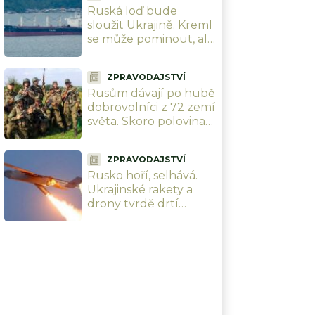
Ruská loď bude
narozeniny šéfa
sloužit Ukrajině. Kreml
vzdušných sil
se může pominout, ale
dostane šanci ji v
Černém moři potopit
ZPRAVODAJSTVÍ
Rusům dávají po hubě
dobrovolníci z 72 zemí
světa. Skoro polovina
jich přijela z Latinské
Ameriky
ZPRAVODAJSTVÍ
Rusko hoří, selhává.
Ukrajinské rakety a
drony tvrdě drtí
ruskou logistiku i
klíčovou
infrastrukturu, vojáci
se nehnou