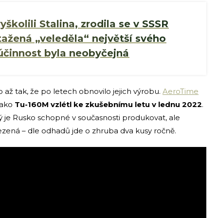
školili Stalina, zrodila se v SSSR
ažená „veleděla“ největší svého
 účinnost byla neobyčejná
o až tak, že po letech obnovilo jejich výrobu.
AeroTime
jako
Tu-160M vzlétl ke zkušebnímu letu v lednu 2022
.
rý je Rusko schopné v současnosti produkovat, ale
ezená – dle odhadů jde o zhruba dva kusy ročně.