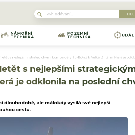
NÁMOŘNÍ
POZEMNÍ
UDÁL
TECHNIKA
TECHNIKA
iletět s nejlepšími strategickými bombardéry Tu-160 až k Velké Británii, která je odkl
iletět s nejlepšími strategick
terá je odklonila na poslední chv
 dlouhodobě, ale málokdy vysílá své nejlepší
ouhou cestu.