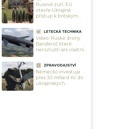
Rusové zuří, EU
otevře Ukrajině
přístup k britským
zbraním za 1,5 bilionu
Kč a „Rusáci“ pocítí
LETECKÁ TECHNIKA
peklo na zemi
Video: Ruské drony
Banderoľ, které
nerozluští ani vlastní
experti, zachyceny v
Chersonu. Ukrajinci se
ZPRAVODAJSTVÍ
proti ni neumí bránit
Německo investuje
přes 30 miliard Kč do
ukrajinských
zbrojovek. Chce
změnit celou válku a
srazit Rusko na kolena