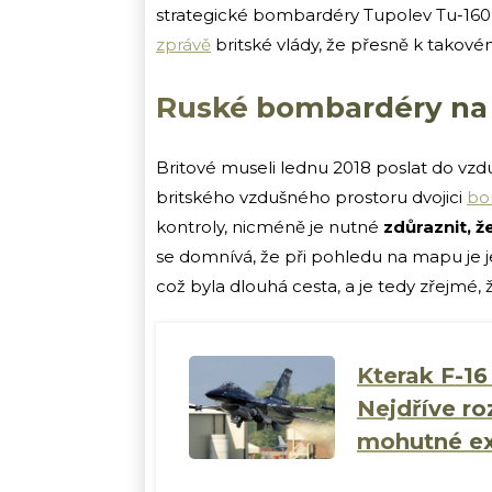
strategické bombardéry Tupolev Tu-160
zprávě
britské vlády, že přesně k takové
Ruské bombardéry na 
Britové museli lednu 2018 poslat do vzd
britského vzdušného prostoru dvojici
bo
kontroly, nicméně je nutné
zdůraznit, ž
se domnívá, že při pohledu na mapu je je
což byla dlouhá cesta, a je tedy zřejmé, 
Kterak F-16
Nejdříve ro
mohutné ex