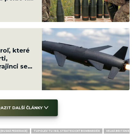
oľ, které
ti,
ajinci se
AZIT DALŠÍ ČLÁNKY
(RUSKÁ FEDERACE)
TUPOLEV TU-160, STRATEGICKÝ BOMBARDÉR
VELKÁ BRITÁNIE