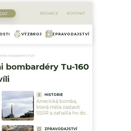
REDAKCE
KONTAKT
OSTI
VÝZBROJ
ZPRAVODAJSTVÍ
onila na poslední chvíli
ými bombardéry Tu-160
íli
HISTORIE
Americká bomba,
která měla zastavit
SSSR a zahalila ho do
strachu: W58 vážila jen
117 kg, ale měla sílu
ZPRAVODAJSTVÍ
200 kilotun