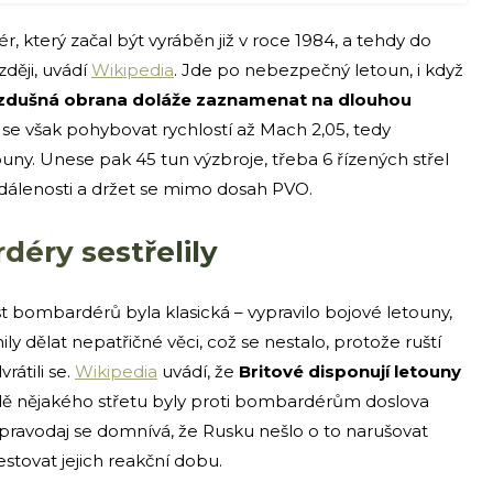
 který začal být vyráběn již v roce 1984, a tehdy do
zději, uvádí
Wikipedia
. Jde po nebezpečný letoun, i když
vzdušná obrana doláže zaznamenat na dlouhou
 se však pohybovat rychlostí až Mach 2,05, tedy
ouny. Unese pak 45 tun výzbroje, třeba 6 řízených střel
zdálenosti a držet se mimo dosah PVO.
déry sestřelily
 bombardérů byla klasická – vypravilo bojové letouny,
ily dělat nepatřičné věci, což se nestalo, protože ruští
rátili se.
Wikipedia
uvádí, že
Britové disponují letouny
adě nějakého střetu byly proti bombardérům doslova
Zpravodaj se domnívá, že Rusku nešlo o to narušovat
testovat jejich reakční dobu.