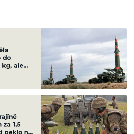
ěla
o do
 kg, ale
rajině
 za 1,5
tí peklo na