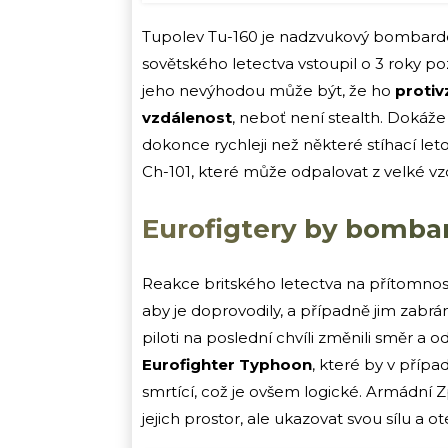
Tupolev Tu-160 je nadzvukový bombardér,
sovětského letectva vstoupil o 3 roky po
jeho nevýhodou může být, že ho
proti
vzdálenost
, neboť není stealth. Dokáže
dokonce rychleji než některé stíhací let
Ch-101, které může odpalovat z velké v
Eurofigtery by bombar
Reakce britského letectva na přítomnost
aby je doprovodily, a případně jim zabrán
piloti na poslední chvíli změnili směr a odv
Eurofighter Typhoon
, které by v příp
smrtící, což je ovšem logické. Armádní 
jejich prostor, ale ukazovat svou sílu a o