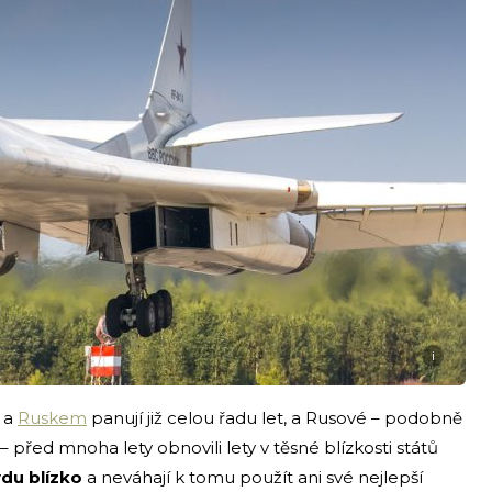
i
 a
Ruskem
panují již celou řadu let, a Rusové – podobně
 před mnoha lety obnovili lety v těsné blízkosti států
du blízko
a neváhají k tomu použít ani své nejlepší