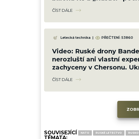
zemi
ČÍST DÁLE
Letecká technika
|
PŘEČTENÍ:
53860
Video: Ruské drony Bander
nerozluští ani vlastní exper
zachyceny v Chersonu. Ukr
proti ni neumí bránit
ČÍST DÁLE
ZOBR
SOUVISEJÍCÍ
NATO
RUSKÉ LETECTVO
RUSKO 
TÉMATA: