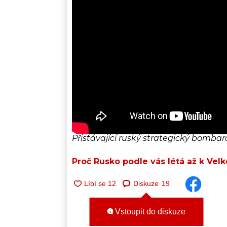
Přistávající ruský strategický bombar
Proč Rusko podle vás létá až k Velké
Diskuze
19
Vstoupit do diskuze