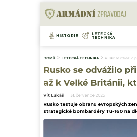
LETECKÁ
HISTORIE
TECHNIKA
DOMŮ
LETECKÁ TECHNIKA
Rusko se odvážilo př
Rusko se odvážilo př
až k Velké Británii, k
Vít Lukáš
31. července 2025
Rusko testuje obranu evropských zemí
strategické bombardéry Tu-160 na dl