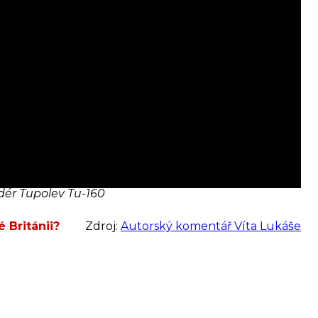
dér Tupolev Tu-160
 Británii?
Zdroj:
Autorský komentář Víta Lukáše