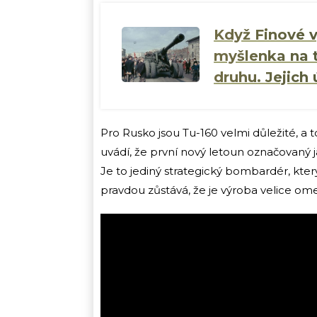
Když Finové vy
myšlenka na t
druhu. Jejich
Pro Rusko jsou Tu-160 velmi důležité, a t
uvádí, že první nový letoun označovaný 
Je to jediný strategický bombardér, kte
pravdou zůstává, že je výroba velice om