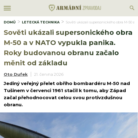
DOMŮ
LETECKÁ TECHNIKA
Sověti ukázali supersonického obra M-50 a
Sověti ukázali supersonického obra
M-50 a v NATO vypukla panika.
Roky budovanou obranu začalo
měnit od základu
Oto Dufek
21. června 2026
Jediný veřejný přelet obřího bombardéru M-50 nad
Tušinem v červenci 1961 stačil k tomu, aby Západ
začal přehodnocovat celou svou protivzdušnou
obranu.