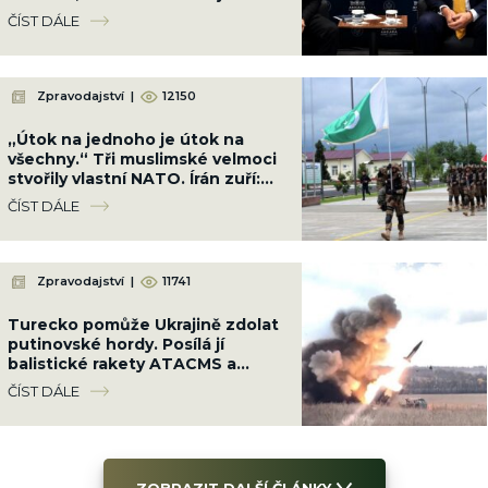
smetl ze stolu
ČÍST DÁLE
Zpravodajství
|
12150
„Útok na jednoho je útok na
všechny.“ Tři muslimské velmoci
stvořily vlastní NATO. Írán zuří:
„Papír vás neochrání“
ČÍST DÁLE
Zpravodajství
|
11741
Turecko pomůže Ukrajině zdolat
putinovské hordy. Posílá jí
balistické rakety ATACMS a
těžké raketomety M270
ČÍST DÁLE
ZOBRAZIT DALŠÍ ČLÁNKY