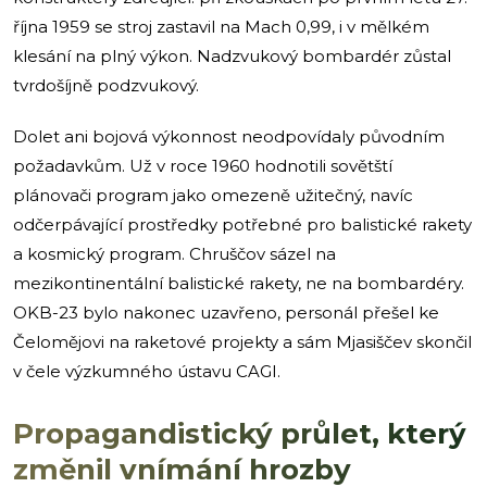
října 1959 se stroj zastavil na Mach 0,99, i v mělkém
klesání na plný výkon. Nadzvukový bombardér zůstal
tvrdošíjně podzvukový.
Dolet ani bojová výkonnost neodpovídaly původním
požadavkům. Už v roce 1960 hodnotili sovětští
plánovači program jako omezeně užitečný, navíc
odčerpávající prostředky potřebné pro balistické rakety
a kosmický program. Chruščov sázel na
mezikontinentální balistické rakety, ne na bombardéry.
OKB-23 bylo nakonec uzavřeno, personál přešel ke
Čelomějovi na raketové projekty a sám Mjasiščev skončil
v čele výzkumného ústavu CAGI.
Propagandistický průlet, který
změnil vnímání hrozby