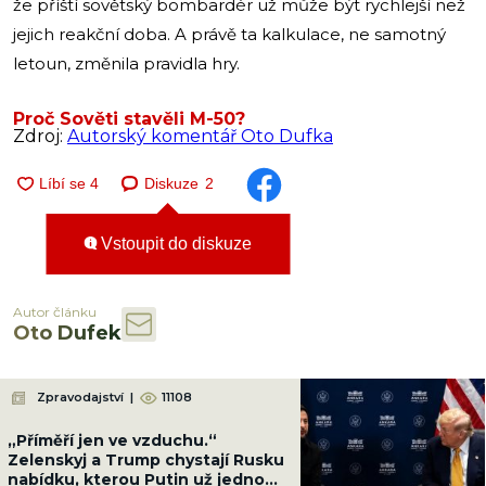
že příští sovětský bombardér už může být rychlejší než
jejich reakční doba. A právě ta kalkulace, ne samotný
letoun, změnila pravidla hry.
Proč Sověti stavěli M-50?
Zdroj:
Autorský komentář Oto Dufka
Diskuze
2
Vstoupit do diskuze
Autor článku
Oto Dufek
Zpravodajství
|
11108
„Příměří jen ve vzduchu.“
Zelenskyj a Trump chystají Rusku
nabídku, kterou Putin už jednou