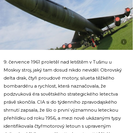
i
9. července 1961 proletěl nad letištěm v Tušinu u
Moskvy stroj, jaký tam dosud nikdo neviděl. Obrovský
delta drak, čtyři proudové motory, silueta těžkého
bombardéru a rychlost, která naznačovala, že
podzvuková éra sovětského strategického letectva
právě skončila. CIA si do týdenního zpravodajského
shrnutí zapsala, že šlo o první významnou leteckou
přehlídku od roku 1956, a mezi nově ukázanými typy
identifikovala čtyřmotorový letoun s upraveným