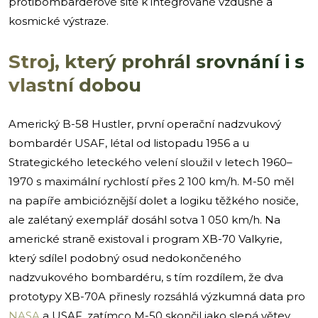
protibombardérové sítě k integrované vzdušné a
kosmické výstraze.
Stroj, který prohrál srovnání i s
vlastní dobou
Americký B-58 Hustler, první operační nadzvukový
bombardér USAF, létal od listopadu 1956 a u
Strategického leteckého velení sloužil v letech 1960–
1970 s maximální rychlostí přes 2 100 km/h. M-50 měl
na papíře ambicióznější dolet a logiku těžkého nosiče,
ale zalétaný exemplář dosáhl sotva 1 050 km/h. Na
americké straně existoval i program XB-70 Valkyrie,
který sdílel podobný osud nedokončeného
nadzvukového bombardéru, s tím rozdílem, že dva
prototypy XB-70A přinesly rozsáhlá výzkumná data pro
NASA
a USAF, zatímco M-50 skončil jako slepá větev.