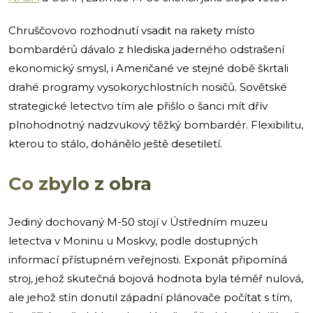
Chruščovovo rozhodnutí vsadit na rakety místo
bombardérů dávalo z hlediska jaderného odstrašení
ekonomický smysl, i Američané ve stejné době škrtali
drahé programy vysokorychlostních nosičů. Sovětské
strategické letectvo tím ale přišlo o šanci mít dřív
plnohodnotný nadzvukový těžký bombardér. Flexibilitu,
kterou to stálo, dohánělo ještě desetiletí.
Co zbylo z obra
Jediný dochovaný M-50 stojí v Ústředním muzeu
letectva v Moninu u Moskvy, podle dostupných
informací přístupném veřejnosti. Exponát připomíná
stroj, jehož skutečná bojová hodnota byla téměř nulová,
ale jehož stín donutil západní plánovače počítat s tím,