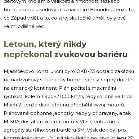
deltovým křídlem o velikosti a hmotnosti těžkého
bombardéru s kódovým označením Bounder. Jenže to,
co Západ viděl, a to, co stroj skutečně uměl, byly dvě
velmi odlišné věci.
Letoun, který nikdy
nepřekonal zvukovou bariéru
Mjasiščevovo konstrukční byro OKB-23 dostalo zakázku
na nadzvukový strategický bombardér schopný doletět
na americký kontinent. Plán počítal s maximální
rychlostí kolem 1 900–2 000 km/h, tedy solidně ve třídě
Mach 2. Jenže drak letounu předběhl vývoj motorů.
Plánované pohonné jednotky nebyly připraveny, a tak
M-50A dostal provizorní motory VD-7, příbuzné s
agregáty staršího bombardéru 3M. Výsledek byl pro
konstruktéry zdrcující: při zkouškách po prvním letu 27.