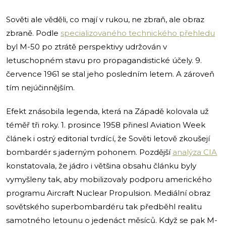
Sověti ale věděli, co mají v rukou, ne zbraň, ale obraz
zbraně. Podle
specializovaného technického přehledu
byl M-50 po ztrátě perspektivy udržován v
letuschopném stavu pro propagandistické účely. 9.
července 1961 se stal jeho posledním letem. A zároveň
tím nejúčinnějším.
Efekt znásobila legenda, která na Západě kolovala už
téměř tři roky. 1. prosince 1958 přinesl Aviation Week
článek i ostrý editorial tvrdící, že Sověti letově zkoušejí
bombardér s jaderným pohonem. Pozdější
analýza CIA
konstatovala, že jádro i většina obsahu článku byly
vymyšleny tak, aby mobilizovaly podporu amerického
programu Aircraft Nuclear Propulsion. Mediální obraz
sovětského superbombardéru tak předběhl realitu
samotného letounu o jedenáct měsíců. Když se pak M-