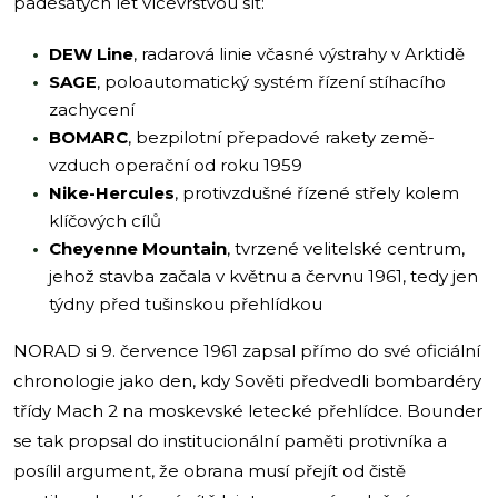
padesátých let vícevrstvou síť:
DEW Line
, radarová linie včasné výstrahy v Arktidě
SAGE
, poloautomatický systém řízení stíhacího
zachycení
BOMARC
, bezpilotní přepadové rakety země-
vzduch operační od roku 1959
Nike-Hercules
, protivzdušné řízené střely kolem
klíčových cílů
Cheyenne Mountain
, tvrzené velitelské centrum,
jehož stavba začala v květnu a červnu 1961, tedy jen
týdny před tušinskou přehlídkou
NORAD si 9. července 1961 zapsal přímo do své oficiální
chronologie jako den, kdy Sověti předvedli bombardéry
třídy Mach 2 na moskevské letecké přehlídce. Bounder
se tak propsal do institucionální paměti protivníka a
posílil argument, že obrana musí přejít od čistě